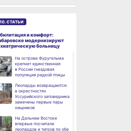
Федеральный эксперт
а
высоко оценил спортивную
инфраструктуру
10. СТАТЬИ
Хабаровского края
Дебаркадеры с памятными
,
билитация и комфорт:
а
именами начали строить
абаровске модернизируют
в Хабаровском крае
ихиатрическую больницу
Эпидобстановка
,
На острове Фуругельма
а
в Хабаровском крае
крепнет единственная
стабильная
в России гнездовая
популяция редкой птицы
В Хабаровском крае
,
а
высокотехнологичную
Леопарды возвращаются:
помощь получили более
в окрестностях
12,5 тысячи человек
Уссурийского заповедника
замечены первые пары
Уровень Амура
3,
хищников
а
у Хабаровска достиг 423
см, вода продолжает
На Дальнем Востоке
подниматься
впервые посчитали
леопардов и тигров по обе
В администрации
,