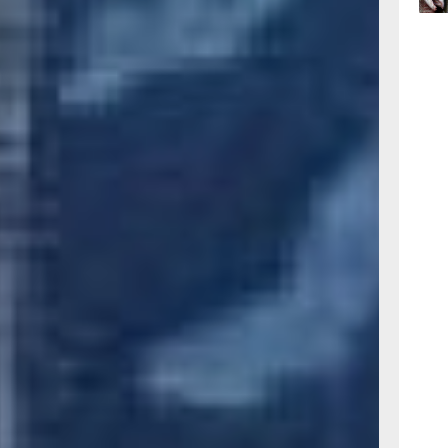
актуры
ть» ими
ясняют
09:52
ром
вчер
м. В ход
Главное
была
ло белой
09:47
жинсы
вчер
но они
ьницей
резали
— и брюки
ет