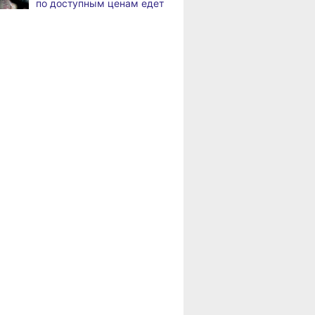
по доступным ценам едет
возрождает
в районы Хабаровского
Дальневосточную студию
края
кинохроники
Пенсионерам
В команду крупного
,
Хабаровского края
а
издательского дома
положена доплата
требуется специалист
за иждивенцев
по документообороту
и сопровождению продаж
«Раскладушки» и «книжки»
,
а
стали чаще выбирать
пользователи