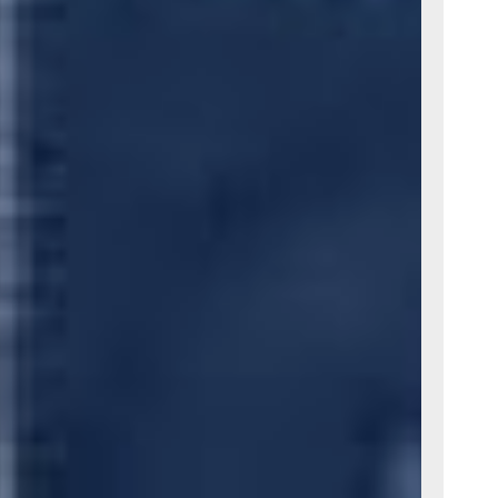
ю
ли. Но