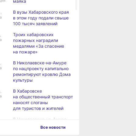
дня
маяка
В вузы Хабаровского края
,
а
в этом году подали свыше
100 тысяч заявлений
Троих хабаровских
,
а
пожарных наградили
медалями «За спасение
на пожаре»
В Николаевске-на-Амуре
,
а
по нацпроекту капитально
ремонтируют кровлю Дома
культуры
В Хабаровске
,
а
на общественный транспорт
наносят слоганы
для туристов и жителей
В Николаевске-на-Амуре
,
а
появится «умная»
Все новости
спортивная площадка