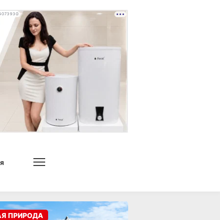
4073930
я
АЯ ПРИРОДА