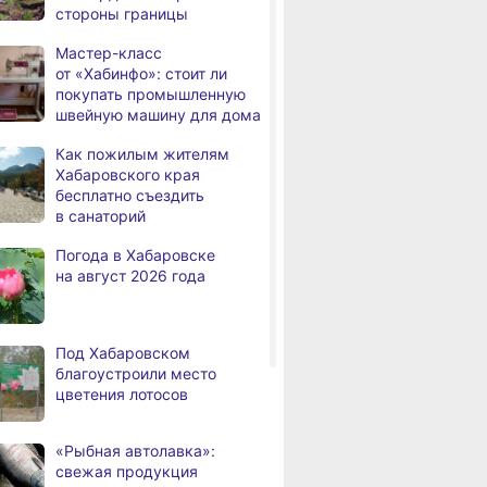
стороны границы
а
Хабаровска обсудили
использование средств
Мастер-класс
туристического налога
от «Хабинфо»: стоит ли
на благоустройство
покупать промышленную
швейную машину для дома
За сутки в Хабаровском
,
а
крае в 4 ДТП пострадали 10
Как пожилым жителям
человек
Хабаровского края
бесплатно съездить
В Хабаровске из горящей
,
в санаторий
а
квартиры на Чехова
эвакуировали 6 человек
Погода в Хабаровске
на август 2026 года
В трёх районах
,
а
Хабаровского края
установился высокий класс
пожарной опасности
Под Хабаровском
благоустроили место
В угледобывающем районе
,
цветения лотосов
а
Хабаровского края
модернизировали 4G
«Рыбная автолавка»:
Правительство
,
свежая продукция
а
Хабаровского края