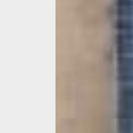
Сколько метров ткани ушло на целу
выставку, мастерицы не подсчитыва