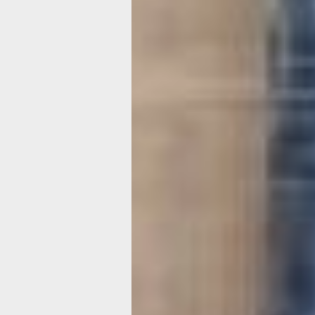
с десяток курток и брюк точно приш
разрезать на лоскутки. Как же созда
чудо-картины пенсионерки? Оказывае
очень кропотливый труд.
— Сначала мы придумываем эскиз,
прорисовываем на бумаге, потом по
цвета, вырезаем детали из ткани.
Выкладываем, и если результат устр
садимся за швейную машинку. Все ч
нужно очень аккуратно нашить друг н
а потом пришить к текстильной осно
рассказывает руководитель клуба О
Янкович. — На одну работу уходит от
недель до месяца.