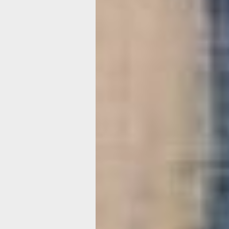
Почему именно джинсы? А потому чт
такой материал для творчества не н
тратиться! Пара старых штанов найд