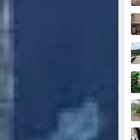
вчер
12:19
вчер
11:43
вчер
11:09
вчер
10:33
вчер
о на
ужно
10:10
вчер
ется