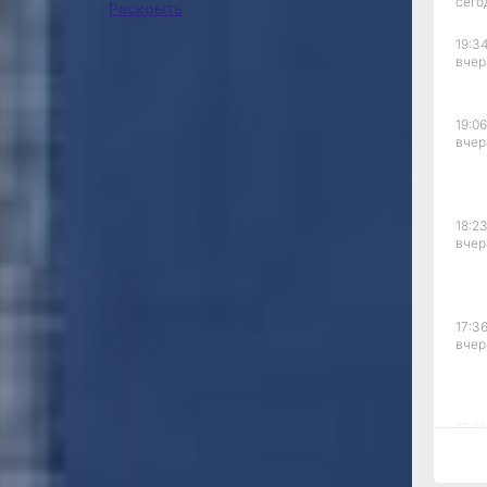
сего
Раскрыть
блики,
здать
Фото:
19:34
кутков.
сотрудников
вчер
ы» (0+),
центра
ким «Арт-
работы с
ии
населением
19:06
нием
вчер
«Исток»
,
 Ирина
алья
нкович
18:23
вчер
четырех
го клуба
17:36
лучайно.
вчер
чества
о месяцев
кие
овки
17:09
вчер
ше 40
по дома.