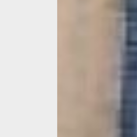
в любом доме. А из-за интересной ф
и большой палитры оттенков «рисова
можно не хуже, чем акварелью, объ
мастерицы.
Джинсовые вещи собирали всем ми
по друзьям, соседям и родственника
шли рубашки, брюки, юбки и куртки. 
— найти нужный оттенок. Порой это 
самая сложная задача.
— Мне для амурского утеса не хвата
ткани. Тут я вспомнила, что такие д
есть у моей подруги и как раз недав
порвались на коленке. Мы с приятел
подумали, что добру пропадать — от
часть штанин. И на картину хватили 
получились шортами, — рассказыва
Валентина Ткаченко.