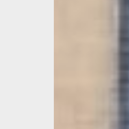
для «написания» картин. Свет, тени, 
объём, глубина — и всё это можно со
благодаря подбору необходимых лос
Авторы выставки «Джинсовые картин
которая проходит в июне в хабаровс
подвальчике» — участницы арт-студ
«Винтаж» центра по работе с населе
«Исток». Мастерицы Галина Ефимова
Валентина Ткаченко, Нина Бухарова,
Иванычева, Ольга Амшенникова, Нат
Орехова, Галина Никулина и Ольга Я
общими усилиями изготовили около 
десятков картин, предметов быта
и интерьера.
По словам руководителя рукодельно
Ольги Янкович, выставка родилась с
Решили попробовать новый вид твор
и так им увлеклись, что за нескольк
создали целую коллекцию — городс
пейзажи, портреты, животные, зарис
из жизни.
— Мы наделали в этой технике боль
работ. Жалко такую красоту прятать 