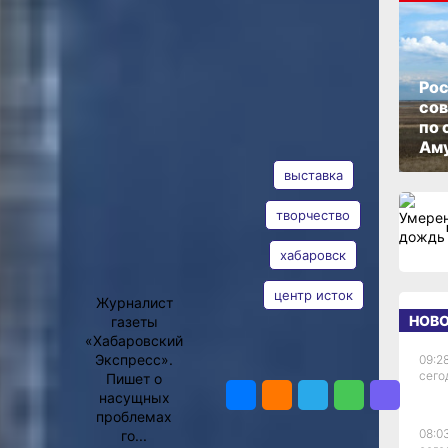
ОПУБЛИКОВАНО
10 июня 2024 г., 12:55
Рос
со
по 
АВТОР
ТЕГИ
Аму
выставка
ают
творчество
хабаровск
Екатерина
Подпенко
центр исток
Журналист
авили
НОВ
газеты
«Хабаровский
Экспресс».
09:28
ПОДЕЛИТЬСЯ
сего
Пишет о
расок —
насущных
проблемах
ку.
08:0
го...
льна