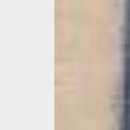
Все оттенки
голубого:
картины
из старых
джинсов созд
хабаровские
мастерицы
Работы в необычной технике предст
хабаровские рукодельницы.
Фото:
сотрудников центра работы с
населением «Исток»
Вместо кисти — ножницы, вместо к
джинсы взяли в руки хабаровские
пенсионерки и создали целую выстав
Оказывается, джинсовая ткань идеа