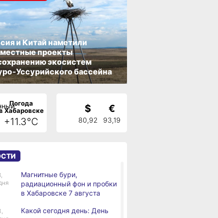
сия и Китай наметили
вместные проекты
сохранению экосистем
ро‑Уссурийского бассейна
Погода
$
€
в Хабаровске
+11.3°C
80,92
93,19
ОСТИ
Магнитные бури,
,
дня
радиационный фон и пробки
в Хабаровске 7 августа
Какой сегодня день: День
3,