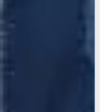
лось
вали свои
тся, это
дбираем
аивает,
асти
а друга,
ве, —
льга
 двух