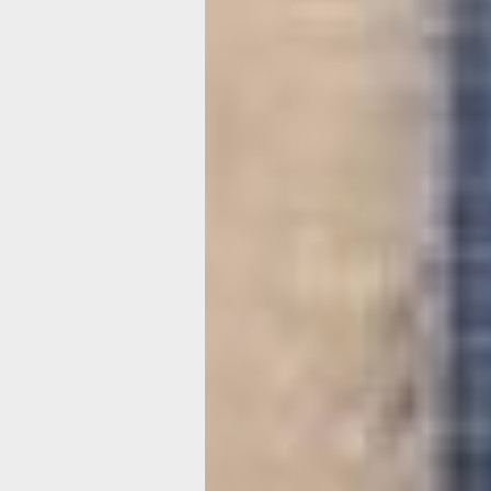
Я показала фото картин директору
хабаровского краевого благотворите
фонда культуры Анне Плахотник и он
предложила провести выставку в «А
подвальчике». За это ей огромное сп
от нас, — добавляет Ольга Янкович.