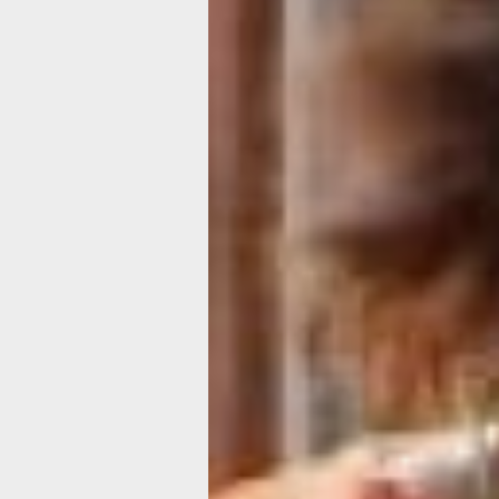
решили в онлайн-формате. А сама вс
прошла в рамках реализации проект
– состояние души». И эти красивые н
просто для красного словца – это ре
работа, которая приносит удовольств
радость для людей старшего поколен