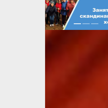
Previous
В период пандемии «серебряные во
АНО ДВИСОР показали как раз тот 
потенциал, который хранят в себе л
старшего поколения. Дистанционно 
маски, кроили нагруднички для дома
даже развозили продуктовые набор
нуждающимся. До истории с корона
волонтёры активно помогали в пров
гражданского форума и акции «
Круг
благотворителей
». Всего, по словам
Павловны, было вовлечено около дв
человек.
Несмотря на популярность мероприят
четыре проблемных точки, которые 
позволяют реализовать проекты в по
Первая – маломобильность пенсионе
высокой стоимости проезда на горо