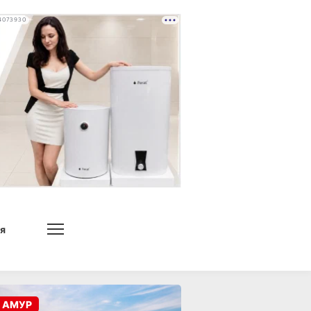
4073930
я
 АМУР