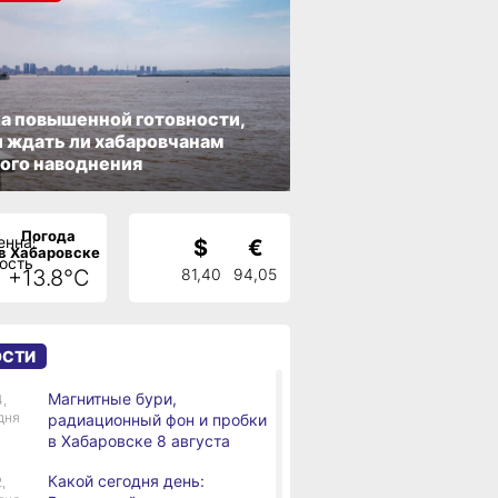
а повышенной готовности,
 ждать ли хабаровчанам
ого наводнения
Погода
$
€
в Хабаровске
+13.8°C
81,40
94,05
ОСТИ
Магнитные бури,
4,
дня
радиационный фон и пробки
в Хабаровске 8 августа
Какой сегодня день:
,