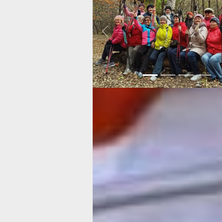
Previous
Докладчица также озвучила планы
организации: активнее развивать на
«серебряного волонтёрства», расши
географию акции «Подари планшет и
пенсионеру», изучать социальное и
психоэмоциональное состояние пенс
помощью научного потенциала вузов
С ДВИСОР можно связаться по e-mail
pochta@anodvisor-khv.ru, на сайте: an
khv.ru, по телефону: 8-914-540-52-39
202-01-68.
Если говорить ещё об одном виде дос
который будет приносить прибыль, т
Поличка
, директор дальневосточного