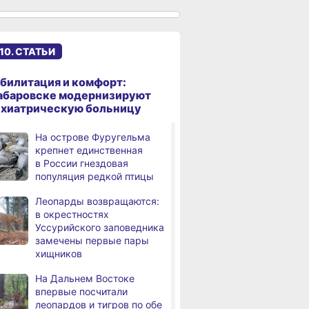
,
а
вправе получить вычет
за спортивные занятия
и сдачу ГТО
10. СТАТЬИ
В Хабаровске уровень
,
а
Амура достиг 427
билитация и комфорт:
сантиметров
абаровске модернизируют
ихиатрическую больницу
Житель Хабаровского края
,
а
перевёл мошенникам
На острове Фуругельма
свыше миллиона рублей
крепнет единственная
в России гнездовая
В Хабаровске суд
,
популяция редкой птицы
а
рассмотрит дело об ошибке
при техобслуживании
Леопарды возвращаются:
самолёта
в окрестностях
Уссурийского заповедника
В Хабаровском крае
,
замечены первые пары
а
за сутки произошло 3
хищников
дорожно-транспортных
происшествий
На Дальнем Востоке
впервые посчитали
В Хабаровске косметолог
леопардов и тигров по обе
а
осуждена