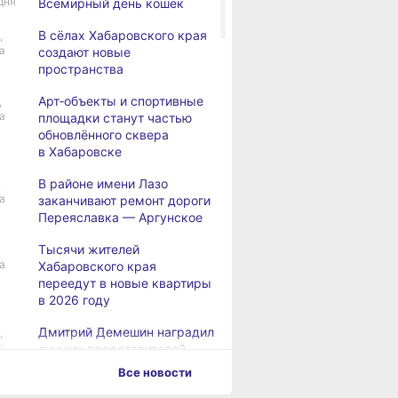
дня
Всемирный день кошек
В сёлах Хабаровского края
,
а
создают новые
пространства
Арт‑объекты и спортивные
,
а
площадки станут частью
обновлённого сквера
в Хабаровске
В районе имени Лазо
,
а
заканчивают ремонт дороги
Переяславка — Аргунское
Тысячи жителей
а
Хабаровского края
переедут в новые квартиры
в 2026 году
Дмитрий Демешин наградил
,
а
лучших представителей
строительной отрасли
Все новости
Жители Хабаровского края