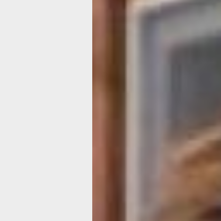
Где и как обр
«вторую
молодость» в
Хабаровске
Быть немного в возрасте – это не пов
себя старым. Наоборот, это время д
молодости». Именно так считают уча
краевой конференции «Активное долг
современный тренд и ресурс развит
общества». Как влиться в движение, 
почитать, и какие новшества придум
людей старшего возраста?
ДВИСОР
Уметь раскрыть потенциа
Организатором конференции выступ
автономная некоммерческая органи
«Дальневосточный институт содейст
общественному развитию» (далее Д
прим.авт.). Собрать лучшие практики