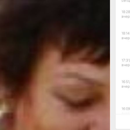
сего
треча
а «Возраст
18:28
азвания не
вчер
альная
ие и
ия.
18:14
вчер
17:31
вчер
16:51,
вчер
16:09
вчер