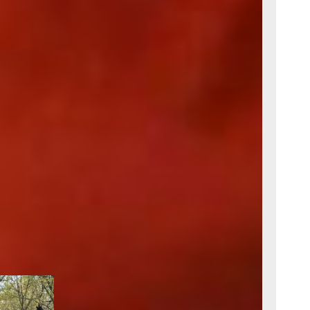
ужского
урс по
оими
 15
 что
неров как
ьных
аточной
р
 работу, то
се готовы
анятым
ления уже
ны Машовец
оекты как
Приёмная
 для