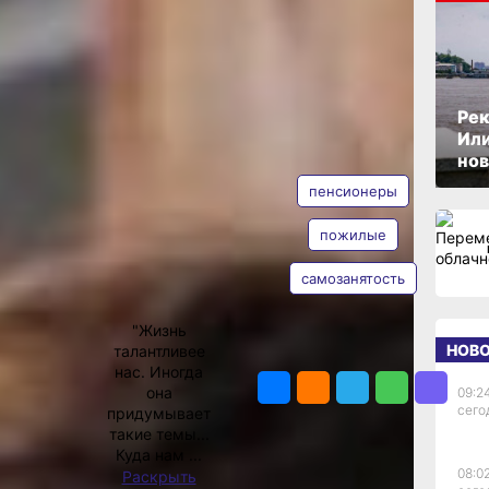
ести
ОПУБЛИКОВАНО
27 ноября 2020 г., 09:41
Рек
Или
АВТОР
ТЕГИ
нов
пенсионеры
од считать
ля «второй
пожилые
стники
олетие –
самозанятость
Елена
ия
Барабанова
что
али для
"Жизнь
НОВ
талантливее
ПОДЕЛИТЬСЯ
л
нас. Иногда
ила
она
09:2
сего
зация
придумывает
вия
такие темы...
ВИСОР –
Куда нам ...
 коллег они
08:02
Раскрыть