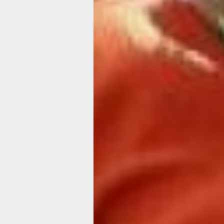
Светлана Машовец. Фото из личного 
На правах организаторов, ДВИСОР 
выступили на конференции и подели
промежуточными итогами своей раб
Светлана Машовец рассказала о том,
вместе с Натальей Москвиной
зарегистрировали организацию в 201
Именно в это время они почувствовал
готовы применить свой опыт работы в
новом поприще.
В АНО ДВИСОР есть три структурны
подразделения: институт третьего во
центр допобразования и ресурсный 
поддержки соцориентированных
некоммерческих организаций. Всё эт
для того, чтобы привлечь к активнос
«серебряного возраста», повысить и
жизни, социализировать, развить тв
навыки и сохранить здоровье.
За шесть лет работы коллектив реал
десять проектов и продолжает прид
новые. Действующие программы не 
бы претворить в жизнь, если бы не
в