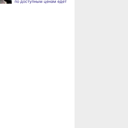
по доступным ценам едет
медалями «За спасение
в районы Хабаровского
на пожаре»
края
В Николаевске-на-Амуре
8.2026
Пенсионерам
по нацпроекту капитально
Хабаровского края
ремонтируют кровлю Дома
положена доплата
культуры
за иждивенцев