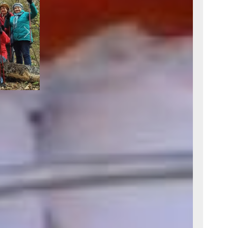
Next
правление
рить
ли ноутбук
ионеров с
.
:
odvisor-
 и 8-914-
уга,
о
Нина
 научного