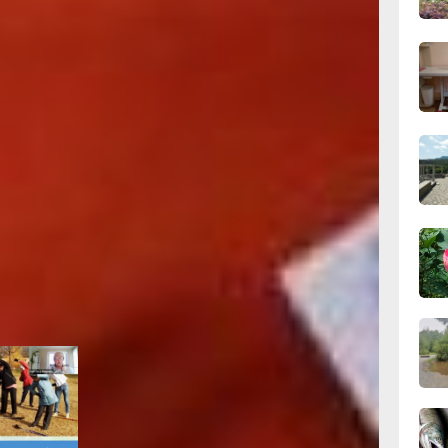
ются и
ндинавской
10:21,
вчер
вы
рсти,
09:4
вчер
ников
ганизация
ари
то тоже
09:28
го
вчер
римеру, при
 районы
оту с
08:0
ско-
вчер
Нанайском,
ровске.
06.0
06.0