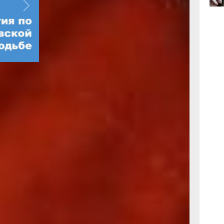
Next
06.0
лонтёры»
самый
юди
они шили
 малютки и
ы
вирусом
едении
 Светланы
ух тысяч
ий, есть
не
лную силу.
ров из-за
дском