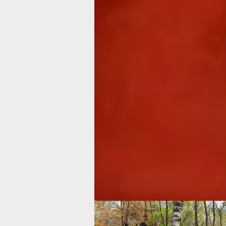
транспорте. Другая – пассивность м
населения, для них был разработан к
созданию вещей для дома и сада св
руками, но на них записались только
представителей сильного пола.
Третья проблема заключается в том,
чиновники не рассматривают пенсио
мощный ресурс для решения социал
проблем. Последняя причина недост
вовлекаемости: как только пенсионе
становится самозанятым или находит
отменяется индексация пенсии, не в
этим жертвовать.
Идеи будущего и работа самоз
Казалось бы, что все темы и направ
придуманы и работают. Но у Светла
есть новые идеи для людей старшего
поколения. Это такие интересные пр
«Бабушка на час», «Дедский час», «
бабушка», кафе бесплатного питания
пенсионеров.