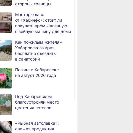
стороны границы
за мошенничество
Мастер-класс
В Хабаровске потушили
от «Хабинфо»: стоит ли
а
крупный пожар
покупать промышленную
в деревянном доме
швейную машину для дома
Более сотни граждан
4,
Как пожилым жителям
а
с инвалидностью
Хабаровского края
трудоустроены
бесплатно съездить
в Хабаровском крае
в санаторий
Магнитные бури,
,
Погода в Хабаровске
а
радиационный фон и пробки
на август 2026 года
в Хабаровске 7 августа
Какой сегодня день: День
3,
а
маяка
Под Хабаровском
благоустроили место
В вузы Хабаровского края
8.2026
цветения лотосов
в этом году подали свыше
100 тысяч заявлений
«Рыбная автолавка»:
Троих хабаровских
8.2026
свежая продукция
пожарных наградили