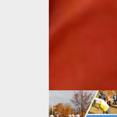
гранты
и поддержка партнёров.
Помимо грантовых проектов развива
постоянные программы: занятия ска
ходьбой, создание картин в технике
пенопластики, психологические осно
активного долголетия, валяние из ше
ментальная арифметика
и декупаж.
Но не только счастливые лица участ
проекта - конечный итог работы. Ор
также может гордиться акцией «Под
планшет или ноутбук пенсионеру». Э
ощутимый вклад в развитие активно
долголетия в Хабаровском крае. К п
поддержке законодательной думы в
передали около 60 компьютеров. Раб
техникой освоили в Ульчском, Совет
Гаванском, Ванинском, Вяземском, 
имени Лазо районах, а также в Хаба