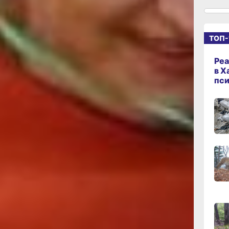
15:34
архива
вчер
первыми
лись
ТОП-
оты.
15:03
 что
вчер
Реа
в Х
4 году.
пс
и, что
14:09
 вузах на
вчер
х
зраста,
13:04
центр
вчер
о создали
ти людей
х качество
12:37
орческие
вчер
изовал
умывать
получилось
11:14,
ыигранные
вчер