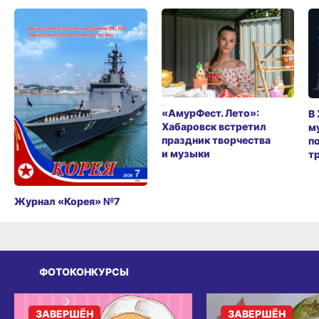
«АмурФест. Лето»:
В
Хабаровск встретил
м
праздник творчества
п
и музыки
т
Журнал «Корея» №7
ФОТОКОНКУРСЫ
ЗАВЕРШЁН
ЗАВЕРШЁН