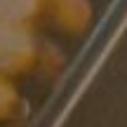
В центре - Анастасия
Лапко, преподаватель
кафедры журналистики
ТОГУ
– Я прежде всего
преподаватель, который
работает на кафедре
журналистики. Первая
половина дня посвящена
работе со студентами.
Вторая половина дня и
ночь посвящена второй
работе, я являюсь
директором редакции.
Кроме собственно
менеджерских
обязанностей, я еще
являюсь и пишущим
журналистом.