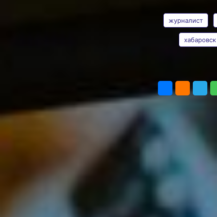
АВТОР
ТЕГИ
Кто сегодня меняет
словами мир?
журналист
Журналисты! Радио в
авто, новостная лента в
хабаровск
смартфоне, события
недели по телевизору.
Корреспонденты
Ольга
упорядочивают
Демиденко
ПОДЕЛИТЬ
ежедневный
информационный поток.
Что же для них тогда
важнее: скорость или
достоверность? Может ли
журналист быть
интровертом? Какие
качества ему вообще
нужны? Об этом будущим
мастерам пера и
победителям
литературных конкурсов
недавно рассказали
профессионалы СМИ,
преподаватели и