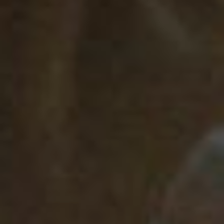
не нужна. Третий ответил,
что неважных китов не
бывает, без их
взаимодействия ремесла
вообще бы не
существовало.
– Три кита неотделимы
друг от друга, потому что
если не будет
достоверности, то это
фейк. Если не будет
оперативности, то это
уже не новость. А если не
будет грамотности, то это
не журналистика, –
подтвердила Оксана
Тихонова.
Дарья Уланова,