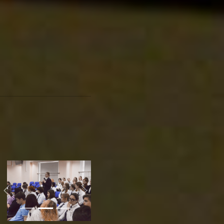
поспеешь за сферой, то
упадешь. Но, пожалуй,
главное наставление
учащимся – не бояться и
пробовать уже сейчас.
Ведь от них зависит, как
будет выглядеть
журналистика завтра.
качества журналиста
«Фестиваль «Амурский
кампус» в Хабаровске:
артисты – на 5-ку,
организация – на 2!»,
читайте материал
по
ссылке.
Previous
Next