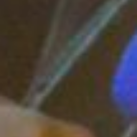
ведомств. Мой профиль
социальный:
здравоохранение,
образование, социальная
защита и культура, –
рассказала Дарья
Уланова.
А на работе - планерка,
написание новостей,
верстка номера и вновь
сбор фактуры и сверка
информации.
Опытом работы 24/7 с
перерывами на сон и
другие важные дела
поделилась Анастасия
Лапко. Она совмещает
преподавание и работу в
ювелирном журнальном
глянце.
качества
журналиста