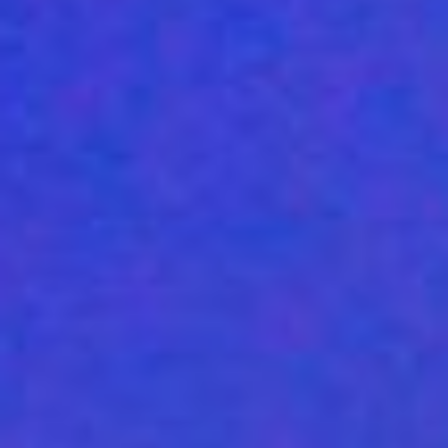
дата-журналистика.
– У меня из знакомых не
так много экстравертов
среди журналистов. То
есть это люди, которые
работают, общаются, а по
выходным они любят
сидеть дома, смотреть
сериальчики в
одиночестве. Не ходят на
какие-то шумные
тусовки, но это не мешает
им находить интересных
героев, раскрывать их и
делать классные
материалы, получать за
них премии и работать в
свое удовольствие, –
отметила Дарья Уланова.
Она также не забыла
упомянуть о трудностях,
с которыми столкнется
новичок: неизбежные
ошибки из-за высокой