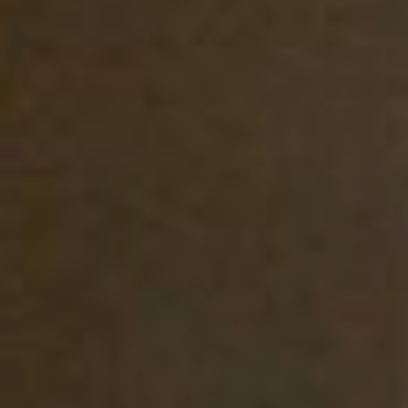
Раньше говорили:
«Журналиста ноги
кормят», а теперь
гаджеты, устойчивая
связь и метод слепого
набора. Сложно
обывателю, а каково
тогда обозревателю?
Какими же качествами
должен обладать
журналист?
Мнения хабаровских
экспертов - разные:
знание законов,
начитанность, умение
работать с новыми
технологиями. Но в
нескольких пунктах
сошлись почти все ответы
– любопытство,
наблюдательность,
интерес к человеку:
– Любопытным и