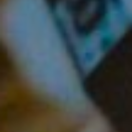
представители
министерства
образования и науки
края.
качества
журналиста
Три кита журналистики:
какой важнее?
Оксана Тихонова,
консультанта отдела
информационного
сопровождения
деятельности
правительства
Хабаровского края
Считается, что в
журналистике есть три
кита: достоверность,