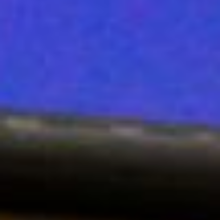
планки текстов,
публикующихся на
портале.
– Вы работаете,
стараетесь и учитесь.
Читаете, пишите. Самое
главное – спокойно
относиться к своим
косякам. Все в начале
косячат, и это нормально.
Нет ничего страшного,
если у вас не получится с
первого раза. Я свои
первые материалы
переписывала по шесть
раз.
Анастасия Лапко
сравнила журналистику с
ездой на велосипеде:
нельзя останавливаться,
иначе потеряешь
равновесие. Если
застрянешь, перестанешь
развиваться и не