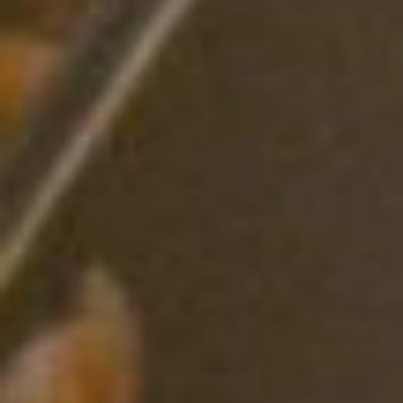
Но как таковой редакции,
по словам Анастасии
Лапко, у них нет, работает
с командой по всей
России. Поэтому
приходится
подстраиваться под их
время, трудиться по
ночам и использовать
облачные сервисы. А
вообще должность
предполагает
ответственность и
многозадачность: от
отслеживания трендов
дизайна, фотографии и
ювелирного искусства до
найма подрядчиков. Всем
этим занимается один
человек!
Планерки, выбор тем,
написание текстов и
общение с людьми – все