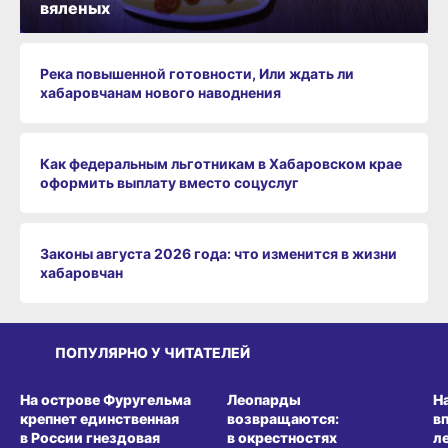
вяленых
Река повышенной готовности, Или ждать ли
хабаровчанам нового наводнения
Как федеральным льготникам в Хабаровском крае
оформить выплату вместо соцуслуг
Законы августа 2026 года: что изменится в жизни
хабаровчан
ПОПУЛЯРНО У ЧИТАТЕЛЕЙ
СРЕДА ОБИТАНИЯ
СРЕДА ОБИТАНИЯ
СР
На острове Фуругельма
Леопарды
Н
крепнет единственная
возвращаются:
в
в России гнездовая
в окрестностях
л