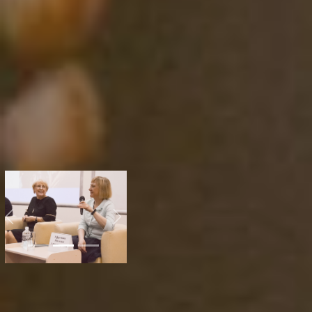
это не только мир
журналистики, но и
работа в пресс-службе
министерств или края.
Они создают имидж
правительства,
уведомляют СМИ и
граждан о предстоящих
событиях, готовят пресс-
релизы. И рассказывают
о том, как работает
правительство и видах
помощи.
Previous
Next
Все глаза смотрят, но не
все видят
Мир меняется быстрее,
чем успеваешь осознать.