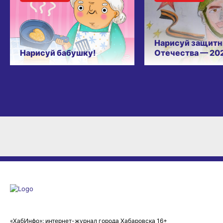
Нарисуй защитн
Нарисуй бабушку!
Отечества — 20
«ХабИнфо»: интернет-журнал города Хабаровска 16+