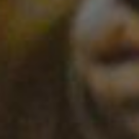
оперативность,
грамотность. Какой из
них важнее?
Вопрос от Оксаны
Тихоновой, консультанта
отдела информационного
сопровождения
деятельности
правительства
Хабаровского края,
заставил подумать и
разделил мнения
школьников,
приглашенных на кргулый
стол в Краевом центре
образования. Кто-то из
юных говорил, важнее –
достоверность, ведь СМИ
должны передавать
правдивую информацию.
Другой склонялся к
оперативности, потому
что неактуальная новость