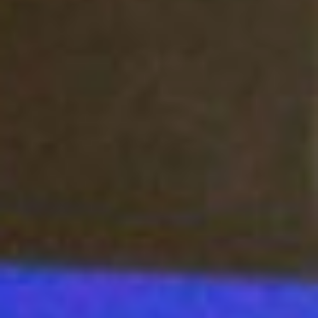
дотошным должен быть
журналист обязательно!
Потому что если человек
сидит и говорит, что ему
ничего не интересно, там
что-то где-то прошло, «ой,
да какое-то там мелкое
мероприятие, это не
интересно», то это не
журналист!
Журналистика
предполагает общение с
разными людьми. Но как
тогда быть интровертам?
Не бояться и идти, ведь
главное – выбрать свою
сферу. Например, есть