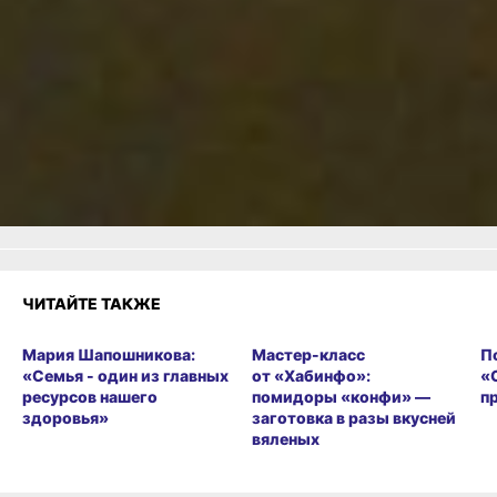
Читайте нас в соцсетях:
ВКонтакте
,
Одноклассники,
Телеграм
или
Яндекс.Дзен
и
МАКС
Как вам материал?
Огонь!
Супер
Удивило
Грустно
Злость
Разочарование
ЧИТАЙТЕ ТАКЖЕ
Мария Шапошникова:
Мастер-класс
П
«Семья - один из главных
от «Хабинфо»:
«
ресурсов нашего
помидоры «конфи» —
п
здоровья»
заготовка в разы вкусней
вяленых