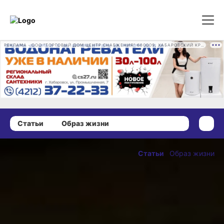
РЕКЛАМА • ООО "ТОРГОВЫЙ ДОМ ЦЕНТР СНАБЖЕНИЯ" 680009, ХАБАРОВСКИЙ КРАЙ, ГОРОД ХАБАРОВСК, ПРОМЫШЛЕННАЯ УЛ., Д. 7 ОГРН 1162724073930
Статьи
Образ жизни
25 мая 2021 г., 18:41
Киты,
Статьи
Образ жизни
гаджеты,
ОПУБЛИКОВАНО
косяки: кто
25 мая 2021 г., 18:41
журналистов
кормит