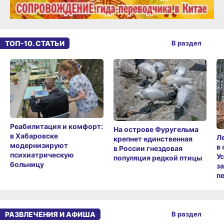
ТОП-10. СТАТЬИ
В раздел
Реабилитация и комфорт:
На острове Фуругельма
в Хабаровске
Л
крепнет единственная
модернизируют
в
в России гнездовая
психиатрическую
У
популяция редкой птицы
больницу
з
п
РАЗВЛЕЧЕНИЯ И АФИША
В раздел