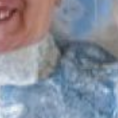
Татьяну Васильевну
Булатову. Деда Мороза
особенно покорило фото
50-летней давности. На
нем у конкурсантки
золотая коса до пояса,
костюм и решительный
взгляд. Еще бы! Дама в
поисках счастья
забралась в глубинку
морозной Якутии.
- Я работала геологом в
городе Золотой Алдан.
Когда туда отправлялась,
вовсе не боялась, что мне
будет холодно. Я зиму
очень люблю, морозы
мне не страшны.
Снегурочка ведь никогда
не замерзнет! – уверена
победительница
конкурса.
Теперь уже хабаровчанка
рассказала, как кипела