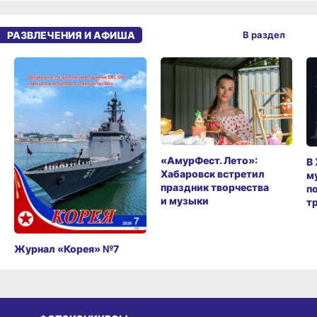
РАЗВЛЕЧЕНИЯ И АФИША
В раздел
«АмурФест. Лето»:
В
Хабаровск встретил
м
праздник творчества
п
и музыки
т
Журнал «Корея» №7