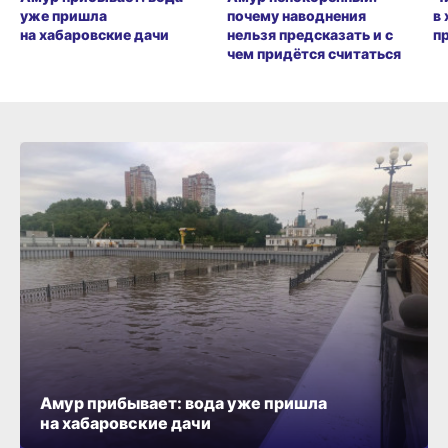
уже пришла
почему наводнения
в
на хабаровские дачи
нельзя предсказать и с
п
чем придётся считаться
Амур прибывает: вода уже пришла
на хабаровские дачи