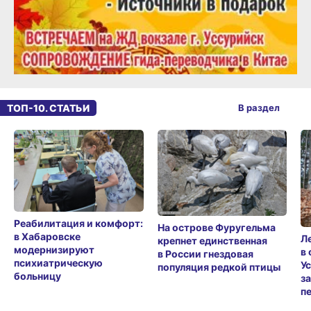
ТОП-10. СТАТЬИ
В раздел
Реабилитация и комфорт:
На острове Фуругельма
в Хабаровске
Л
крепнет единственная
модернизируют
в
в России гнездовая
психиатрическую
У
популяция редкой птицы
больницу
з
п