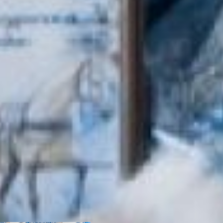
этого слова, на роду
написано. Ведь внучка
Татьяны Васильевны –
Катенька - тоже переняла
эту зимнюю традицию: на
всех праздниках играет
внучку Дедушки Мороза.
А, может, дело просто в
том, что для того, чтобы
стать идеальной
снегуркой нужно просто-
напросто уметь
радоваться празднику?
Тогда редакции
«Хабинфо» остается
пожелать, чтобы все наши
читательницы в ночь с 31
декабря на 1 января
стали самыми
настоящими
снегурочками.
С наступающим!
Фото и видео автора