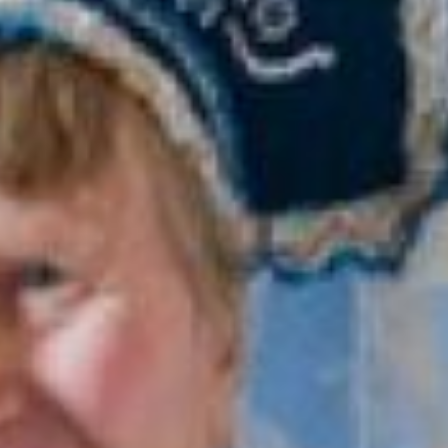
Поздравление получила
каждая снегурка
Кавалер с посохом в
руках, в свою очередь,
визитерок в обиде не
оставил. Каждая
получила сладкий
подарок и парфюмерный
набор в комплект к
грамоте с
индивидуальной
номинацией. Но это не
главное.
- Как только снимут
ограничения, устроим
большое шоу, где будет
как можно больше
участниц! - гарантировал
Дед Мороз.
А победительницей в этот
раз назвали 70-летнюю