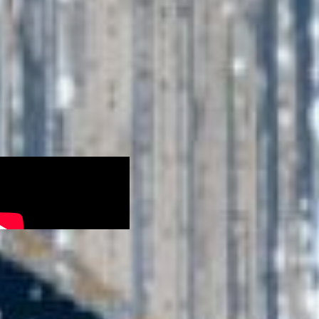
формате. Бабушки
готовили себе костюмы,
подбирали угодные Деду
Морозу стихи, песни,
загадывали загадки. В
общем, все как на
традиционном утреннике:
сначала повелителя
праздника нужно
развеселить, тогда и он
подарками одарит.
новая
снегурочка
Видео красноносому
старцу прислали 10
хабаровчанок. Шестеро
из них вышли в финал и
получили свои призы от
Деда Мороза и шанс на