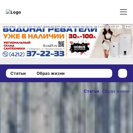
РЕКЛАМА • ООО "ТОРГОВЫЙ ДОМ ЦЕНТР СНАБЖЕНИЯ" 680009, ХАБАРОВСКИЙ КРАЙ, ГОРОД ХАБАРОВСК, ПРОМЫШЛЕННАЯ УЛ., Д. 7 ОГРН 1162724073930
Статьи
Образ жизни
29 декабря 2021 г., 18:01
Как выглядят
Статьи
Образ жизни
самые
ОПУБЛИКОВАНО
опытные
29 декабря 2021 г., 18:01
снегурочки
Хабаровска?