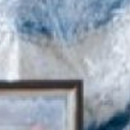
праздничная жизнь в те
далекие годы.
- Меня в то время на всех
зимних праздниках
выбирали Снегурочку
играть. Ведь помимо
Нового года мы отмечали
и подготовку к русской
зиме, и Масленицу. Не
скучали совсем, -
рассказала Татьяна
Булатова.
Дед Мороз награждает
Татьяну Булатову
Впрочем, скучать
женщине не приходится и