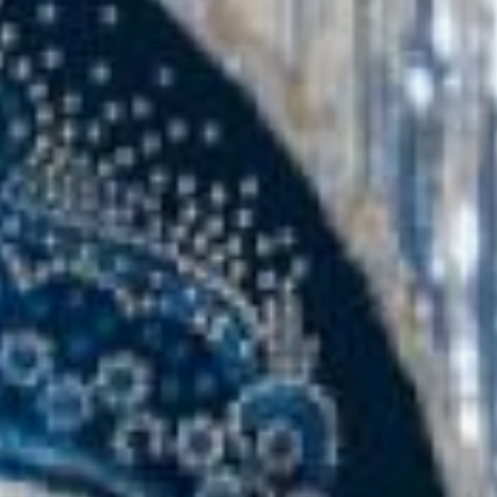
личную встречу со
старым добрым другом.
В условиях самоизоляции
для четверых
конкурсанток
возможность пообщаться
стала особенно важной.
Возможно, поэтому на
награждение дамы
пришли в праздничных
одеяниях.