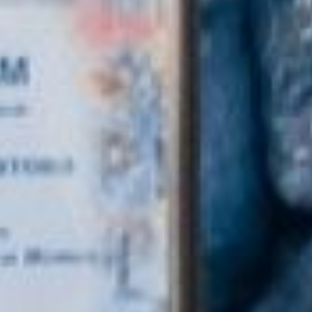
в Хабаровске. Даже
надоевшая пандемия не
стала поводом сидеть на
месте. И не только ей
одной – готовить костюм
к конкурсу теперь уже
главной снегурочке
«Истока» помогали
родственники.
- Я не надеялась, что
выступлю так удачно. Но
родственники очень
помогли с костюмом. А
еще я учила стихи,
загадывала загадки –
выбирала подходящие,
новогодние, - пытается
раскрыть «секрет
успеха» победительница
конкурса.
Но, возможно, дело в
том, что создавать
новогоднее настроение
ей, в прямом смысле