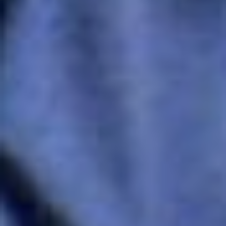
и микровирусов», которая
блестяще защищена в МГУ
имени Ломоносова.
Замечу, Геннадием
Ефремовичем написано
около 200 работ по
населению птичьего
племени Приамурья и
Охотии.
***
Огромное количество
ценных данных он внес в
авиационную и
медицинскую
орнитологию, многое
сделал для изучения
охотничьих, промысловых
и редких видов птиц.
Геннадия Ефремовича
особенно беспокоило
состояние редких
обитателей бассейна
Амура из отряда
гусеобразных. Заметно