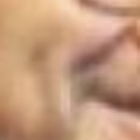
региона не заметили и не
отметили столетие со дня
рождения этого
натуралиста, автора
великолепной книги
«Пернатое племя».
Яхонтов учил молодого
биолога по заповедям
великого ученого Эразма
Роттердамского: «Никакие
житейские блага не будут
нам приятны, если мы
пользуемся ими одни, не
деля их с друзьями».
***
Со временем у Рослякова
сформировался свой
кружок из студенчества.
Весной и даже в зимнюю
стужу мы выползали из
общаги в бассейны рек
Циркуль и Большую Хурбу,
в то время еще одетые в