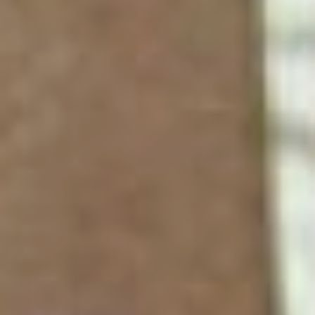
необходимо более всего
человеку! Поэтому он
неустанно учитывал
уникальные ландшафты,
реликтовые убежища
животных,
классифицировал
живописные утесы на
Шантарах, создавал
фототеку необычных форм
растений, занимался
обоснованием памятников
природы, заказников и
заповедников. Его
лебединая песня –
создание охраняемой
природной территории на
островах Студеного моря,
мечта свершилась, но,
увы, уже без ее
страстного организатора...