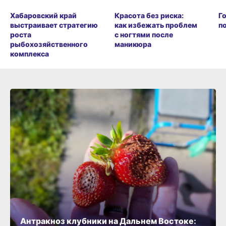
Хабаровский край
Красота без риска:
Г
выстраивает стратегию
как избежать проблем
п
роста
с ногтями после
рыбохозяйственного
маникюра
комплекса
Антракноз клубники на Дальнем Востоке: