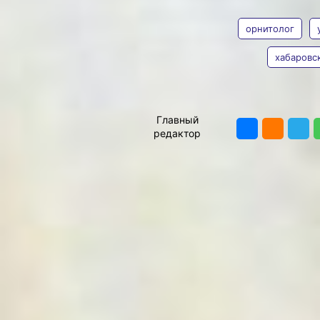
АВТОР
ТЕГИ
ученому Геннадию
Рослякову исполнилось бы
орнитолог
80 лет. Об исследователе,
орнитологе, товарище
хабаровс
вспоминает доктор
биологических наук,
Владимир
заслуженный деятель
Мишин
ПОДЕЛИТЬ
науки РФ Светлана
Главный
Шлотгауэр.
геннадий
редактор
росляков
Геннадий Ефремович был
большим ученым,
кандидатом
биологических наук,
действительным членом
Русского географического
общества. Но это был не
кабинетный ученый.
Десятки, если не сотни,
экспедиций, в которых
побывал Росляков с
товарищами, открыли для
него заповедные Шантары,