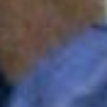
Перед отправкой вокруг
Шантар, 1986 г
В это время же время
ученый обобщает
материал, имеющий
государственную
важность: как птицы из
Юго-Восточной Азии
переносят в Россию
вирусы. Эта тема стала
его кандидатской
диссертацией
«Водоплавающие
околоводные птицы
Нижнего Приамурья и их
участие в
микроциркуляциях арбо-