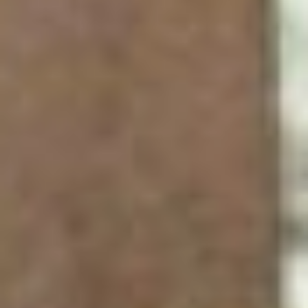
Научная деятельность
Рослякова связана с
исследованием
закономерности
миграционных потоков
водоплавающих птиц,
которые он изучал на
стационарах Новой
Уссури, Малышево,
Эворон-Чукчагирской
низменности и, конечно,
на побережье Охотского
моря. С этим связаны
многочисленные
экспедиции на
Шантарский архипелаг. В
середине 60-ых годов
организация поездок на