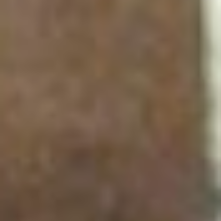
острова была не простой:
приходилось добираться
на попутных баржах. Во
время штормов,
вспоминал Геннадий, даже
забирались в огромные
бочки для засолки рыбы,
спасаясь от ветра и
морских брызг.
Своеобразным отчетом об
этих экспедициях стал
изданный Хабаровским
книжным издательством в
1989 году фотоальбом
«Шантарский архипелаг».
Основным автором его
стал Геннадий Росляков.
Тираж в 50 тысяч
экземпляров разошелся в
течение года, ныне
фотоальбом является
библиографической
редкостью.