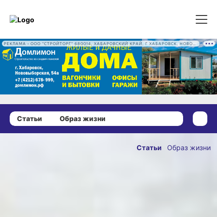
РЕКЛАМА • ООО "СТРОЙТОРГ" 680014, ХАБАРОВСКИЙ КРАЙ, Г ХАБАРОВСК, НОВОВЫБОРГСКАЯ УЛ, Д. 54А ОГРН 1222700016186
Статьи
Образ жизни
11 февраля 2022 г., 15:00
Лебединая
Статьи
Образ жизни
песня
ОПУБЛИКОВАНО
орнитолога
11 февраля 2022 г., 15:00
Рослякова
28 января известному
дальневосточному