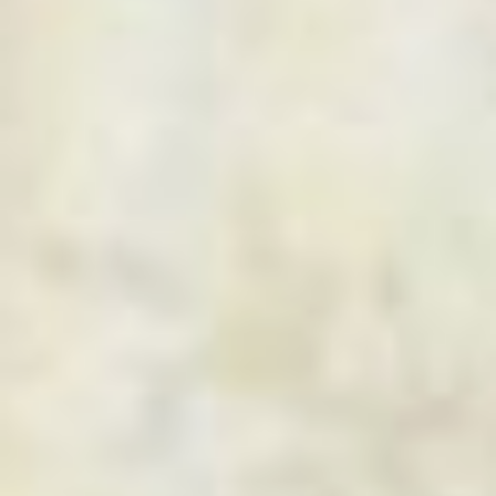
озера Болонь и Чукчагир,
безлюдные речки Джапи и
Ул. Он мог развести
костер на утесе. Мог, за
несколько одному ему
ведомых «пасов» руками,
превратить болотную воду
в питьевую. А по
«рисунку» полета
определить - что там за
птица чудит в поднебесье.
геннадий росляков
***