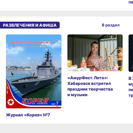
п
РАЗВЛЕЧЕНИЯ И АФИША
В раздел
«АмурФест. Лето»:
В
Хабаровск встретил
м
праздник творчества
п
и музыки
т
Журнал «Корея» №7