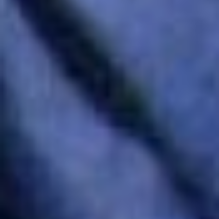
снизилась численность
малого лебедя, белого
гуся, гуся-пискульки и
других. С тревогой об
этом он извещал журнал
«Орнитологию», его
очерки попали в Красную
книгу Хабаровского края
(первый выпуск).
Замечательная фраза
Льва Толстого «Чем
больше человек дает
людям и меньше требует
себе, тем он лучше»
полностью относится к
Геннадию Ефремовичу!