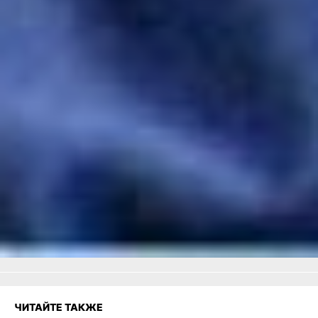
Чичимарском горном
районе Хабаровского края
-
ссылка
«Затерянный мир» по-
хабаровски: ждём
бестселлер от
«заповедных» людей? -
ссылка
Читайте нас в соцсетях:
ВКонтакте
,
Одноклассники,
Телеграм
или
Яндекс.Дзен
и
МАКС
Как вам материал?
Огонь!
Супер
Удивило
Грустно
Злость
Разочарование
ЧИТАЙТЕ ТАКЖЕ