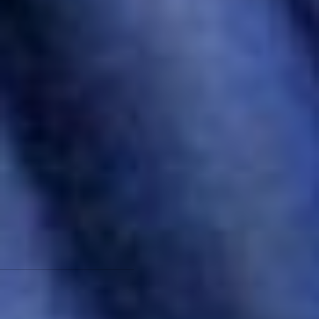
Создавая заказники,
памятники природы,
радея за сохранение
богатств Шантарского
архипелага с его
миллионами птичьих
колоний, хабаровский
ученый, ушедший от нас в
самом расцвете сил, в
1997 году, помышлял не о
своем благополучии.
Кусок прекрасной Охотии
Росляков открывал и
дарил потомкам, надеясь,
что мы сбережем эту
суровую «землицу»...
Елена Загорская Фото из
личного архива Геннадия
Рослякова
Еще материалы по теме:
Загадочные открытия в
Спрут-Хенмый-