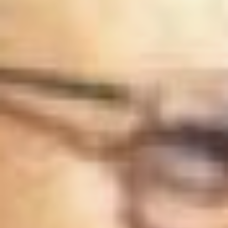
естественно-
географического
факультета
Комсомольского
пединститута, юноша уже
знал птиц «по перу»,
повадкам и голосам, стал
путеводителем на полевых
практиках не только для
студентов, но и
преподавателей.
Методику наблюдений ему
помог освоить Наум
Рашкевич – преподаватель
зоологии и эмбриологии.
Но, конечно,
высокопрофессиональным
учителем для Геннадия
стал Всеволод Яхонтов –
человек, собравший
энциклопедию птичьего
царства Хабаровского
края. Стыдно об этом
говорить, но биологи