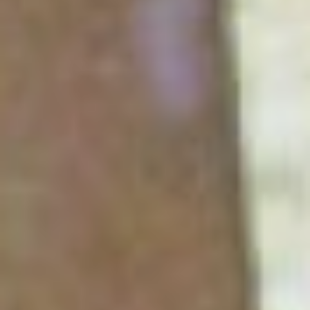
Не денег и не славы ради,
Пиши поболее, Геннадий.
Фотографируй, издавай И
нас, друзей, не забывай. В
Москве скорее
защищайся, Коль
сможешь, там же
издавайся, И не лишайся
бороды – Она и Света –
дар судьбы. Давно
известно нам с тобой:
Когда мы ходим с
бородой, Успех приходит
сам собой! 28.01.1988 г. Ю.
Старцев
Наиболее актуальное
направление в научной
деятельности биолога –
природоохранное.
Геннадий Ефремович не
уставал повторять:
сохранение жизни
растениям и животным