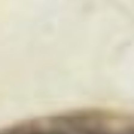
Геннадий Росляков, 1964 г.
Геннадий родился на
прииске Октябрьский
Зейского района
Амурской области в
тяжелый для страны,
военный 1942 год. Отец,
Ефрем Сергеевич,
снабжал золотарей
унтами, ичигами и
сапогами. Мать, Дарья
Григорьевна, все тяготы
большой семьи приняла на
свои плечи. Выживали за
счет подсобного хозяйства
и «даров» тайги, которые
тоже легко не давались. В
1951-м семья
переселилась в поселок