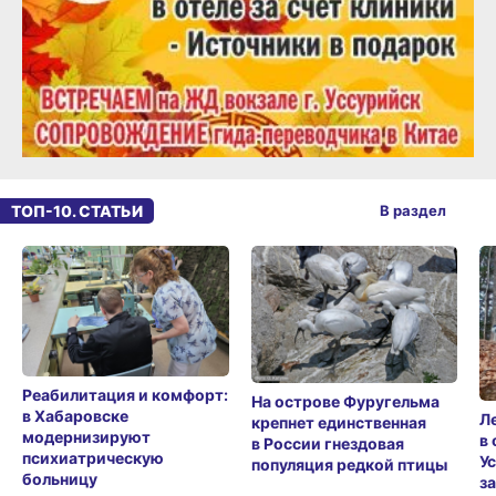
ТОП-10. СТАТЬИ
В раздел
Реабилитация и комфорт:
На острове Фуругельма
в Хабаровске
Л
крепнет единственная
модернизируют
в
в России гнездовая
психиатрическую
У
популяция редкой птицы
больницу
з