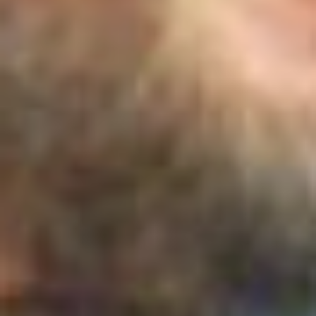
густые кедро-ельники и
лиственничники, собирали
кедровые шишки, которые
не успели «освоить»
грызуны и птицы, ночевки
устраивали в охотничьих
избушках.
Уже в студенчестве у
Геннадия проявился
талант педагога.
Преподавая в кружках
юных натуралистов он,