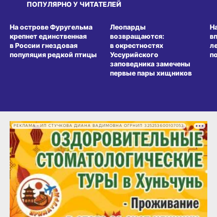
ПОПУЛЯРНО У ЧИТАТЕЛЕЙ
СРЕДА ОБИТАНИЯ
СРЕДА ОБИТАНИЯ
СР
На острове Фуругельма
Леопарды
Н
крепнет единственная
возвращаются:
в
в России гнездовая
в окрестностях
л
популяция редкой птицы
Уссурийского
п
заповедника замечены
первые пары хищников
РЕКЛАМА • ИП СТУЧКОВА ДИАНА ВАДИМОВНА ОГРНИП 325253600107053