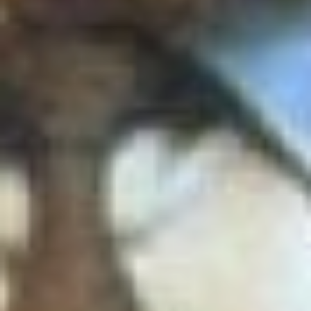
вместе с Яхонтовым,
вовлекал ребят в мир
неизведанных для них
отношений с природой.
Молодежь средней школы
поселка Малышево, где
Росляков был учителем,
следовала за ним в самых
трудных походах.
Чего стоила одна
«большая прогулка» на
хребет Вандан! Путь
пролегал через ерниковые
болота. Кроме палаток и
провизии ребята несли,
точнее, волокли железный
бак с инструментарием и
химикатами. Положение
усугублялось не столько
тяжестью поклажи,
сколько квадратной
формой бака, неудобной в
транспортировке. Но