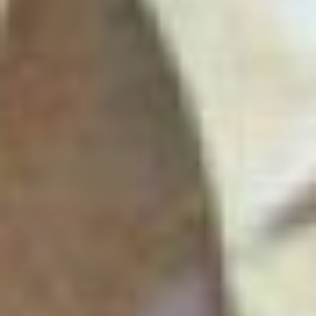
никто не роптал. Ради
получения научных
результатов ребята
стоически принимали
трудности. Эти результаты
не преминули вскоре
появиться в книгах шефа
«Птицы вокруг нас:
знакомые незнакомцы»,
«Охота по перу» и других.
***
Украшением дома
Росляковых были друзья:
ученые-биологи,
журналисты, писатели и
художники. Собирались на
праздники сначала в
холодном доме второго
этажа в Топографическом
переулке, затем на улице
Ким Ю Чена. Сколько
было прослушано
охотничьих баек и,
конечно, стихов!