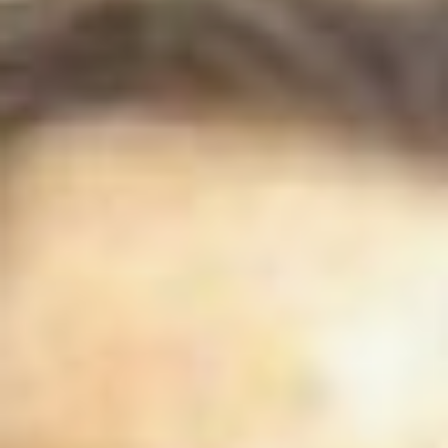
Хурбу Комсомольского
района.
Тогда тайга подступала к
самому поселению, а в
десятках метров от дома
поднимался молодой
березняк, в котором по
весне голосило птичье
племя: строили гнезда
овсянки, трясогузки,
синие соловьи, мухоловки,
тянула хрустальную
мелодию иволга. За
птичьим поселением
«присматривали» хищные
разбойники: ястребы,
ночные пучеглазые тати –
неясыти и совы.
Получается, практические
наблюдения за жизнью
птиц для Геннадия
начались сызмала. Придя
на первый курс