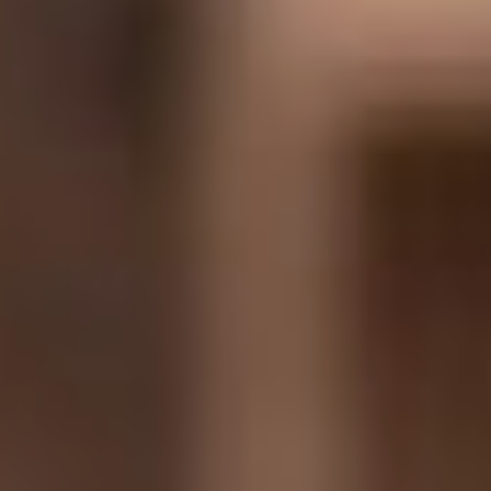
это человек. Я как человек
сочувствую и сопереживаю
каждой ситуации,
происходящей в
коллективе и каждому
члену коллектива театра.
Но как руководитель, я
всегда экспертно стою в
стороне и смотрю на
ситуацию с точки зрения
интересов коллектива. Я
никогда ни с кем в
коллективе не дружу. Я со
всеми в одинаковых,
ровных, хороших
отношениях. Я уважаю и
бережно отношусь к
каждому. И поэтому, все те
решения, которые будут
приниматься в театре, они
будут направлены на то,
чтобы сделать процессы в
театре успешными для
коллектива.