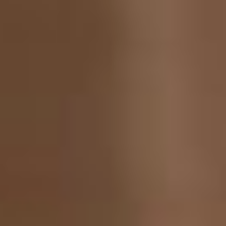
пример, когда директора
школ, как правило имеют
педагогическое
образование, а главные
врачи больниц,
медицинское. Все они
практики. Так и я,
действующий режиссёр и
директор театра.
сергей
юнганс
– Будете ли вы совмещать
работу директора,
менеджера театра с
постановками спектаклей?
– Я не планирую ставить
все спектакли в театре, это
и не нужно. Ведь это
достаточно сложная и
тяжёлая работа.
Постановкой должны
заниматься другие люди. Я
буду ставить, но пока не
скажу конкретно что,