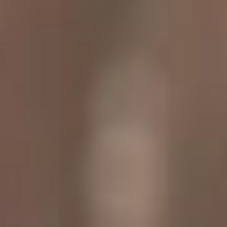
– Вы впервые в
Хабаровске?
– Да, и мне здесь очень
нравится. Мне очень
нравится место, где
находится театр. Можно
выйти в обеденный
перерыв и увидеть белок в
парковой зоне, пруды,
гуляющих счастливых
людей, а они повсюду.
Здесь потрясающая
атмосфера и какая-то
необыкновенная аура,
поэтому я стараюсь ходить
пешком, чтобы ощущать
красоты.
Когда-то мой педагог в
театральном училище по
музыкальной литературе
спросил: «А вы смотрели
кинофильм «Цирк?». Я ей