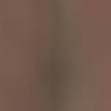
Потому что любовь к
искусству, театру, к
музыке и живописи должна
формироваться и
прививаться с детства.
Я понимаю, что в
Хабаровске есть театр
Кукол, Театр Юного
зрителя, театр Драмы, но
они драматические, а у нас
театр музыкальный. Мы
сами должны воспитывать
своего зрителя. Нашего,
другого зрителя, такого,
который будет способен
воспринимать достаточно
сложное и несколько
отстранённое и поднятое
над жизнью театрально-
музыкальное искусство.
Миссия театра и в этом —
формирование
профессионального зрителя
в ребенке.