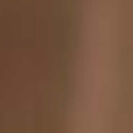
поскольку нужно
анализировать и смотреть
репертуарную палитру. Но
однозначно, я буду держать
руку на пульсе и
продюсировать те проекты,
которые есть и будут в
нашем репертуаре.
Сегодня директор театра –
это продюсер, в самом
широком смысле этого
слова. Моё абсолютно
искреннее убеждение, в
том, что только тогда, когда
мы понимаем творческую и
экономическую
составляющие,
художественную ценность
и потенциально
экономический успех мы
можем принять то
единственно правильное
решение – а стоит ли нам
это делать? Когда нам это