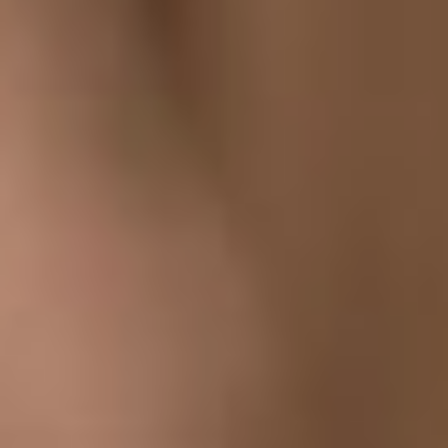
всех руководителей одна, и
я не являюсь исключением
– сделать театр ярким,
успешным, процветающим.
Но механизм у каждого
разный.
сергей юнганс
Для меня это было сложное
решение. Я был в Якутии
«варяг», приехал из
другого региона в
национальную республику.
Понимаете, вопрос в том,
что каждый из нас
принимает для себя то
решение, которое он
принимает – уйти или
остаться. До меня в Якутии
работали другие
руководители. Никто не
умоляет их заслуг перед
театром. Они все работали
на то, чтобы сделать театр
лучше и успешнее.
сергей
юнганс