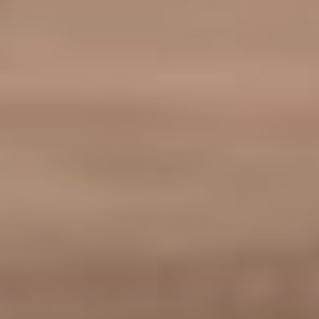
культуры Хабаровского
края?
–
Устойчивое развитие
театра.
– Ваши пожелания
Хабаровскому зрителю в
общем, служителям
театра в частности и себе?
–
Зрителю желаю
интересоваться
репертуаром музыкального
театра и ходить на все
премьеры семьёй и с
друзьями. Служителям
театра, набраться сил на
плодотворный, яркий и
успешный предстоящий
театральный сезон. А в
отношении себя, ведь
намного интересней, когда
тебе желает кто-то, а не ты
сам.
– Тогда я хочу пожелать