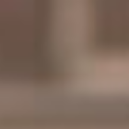
честно сказал, что нет. И
она ответила: «Вы
счастливый человек! Вам
ещё это обязательно
предстоит!». Я думаю, что я
– счастливый человек, и
обязательно увижу все
красоты Хабаровского
края, познакомлюсь с
замечательными людьми и
самое главное, что я открыт
для встреч и знакомств.
Мне нравится город, он
зелёный, солнечный,
тёплый, и у меня очень
хорошее интуитивное
чувство, что в Хабаровске
живут открытые, светлые,
чистые и добрые люди. За
первую неделю пребывания
в городе и из общения с
горожанами, я это увидел и
понял. Думаю, потому
хабаровчане такие, что