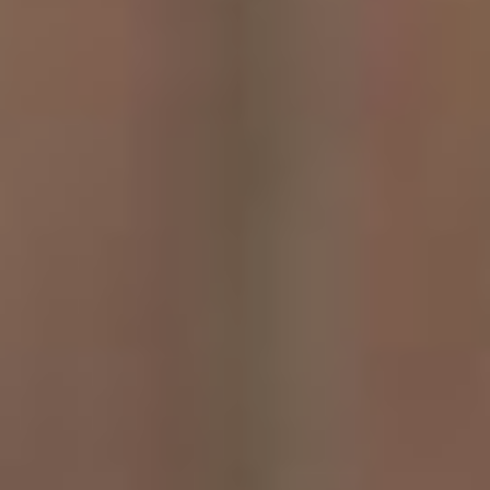
детей, а эти только для
взрослых, нельзя. Я с
огромным удовольствием
хожу на спектакли для
юного зрителя, потому что я
считаю, что театр должен
огромное внимание уделять
именно спектаклям для
детей.
Спектакли для детей
должны быть красивее,
сочнее, добрее, духовнее, и
сделаны качественнее чем
для взрослых. К
сожалению, не всегда
театры придерживаются
этого мнения. Моё мнение
такое – только заронив в
ребёнке зерно веры и
любви к искусству, мы
можем воспитать того
зрителя, который придёт в
театр молодым, в среднем
и в зрелом возрасте.