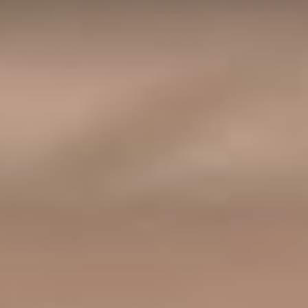
имеют некую оторванность
от основной центральной
части России. Уверен, что и
в театре сохранилась
особая уникальная
традиция старой актёрской
школы. Здесь сохранилась
традиция какого-то
настоящего человеческого
общения. Эта традиция
чуть-чуть из моего детства,
которое было счастливым.
Каких-то классических
взглядов, в хорошем
смысле советского
воспитания.
Нет здесь человеческого
пафоса и снобизма
присущего большим
центральным Российским
городам.
– Какие задачи перед вами
поставило министерство