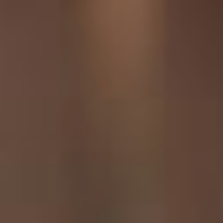
Все решения будут
приниматься взвешенно.
Да, изменения будут.
Представьте себе если бы
театр не менялся, и мы с
вами бы до сих пор сидели
в античном амфитеатре под
открытом небом и перед
нами бы декламировали
античные артисты в
масках. Если проследить
ретроспективу любого
театра страны, каким он
был в самом начале 90-х и
сегодня, то каждый увидит
разницу, потому что театр
меняется.
Набор должностей в
штатном расписании
меняется, процессы
пересматриваются, сегодня
нам необходимо понимать,
что перед нами будущее и
мы должны предугадать те