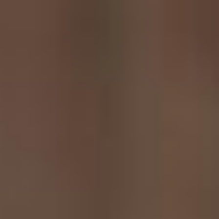
шаги, которые помогут нам
сегодня построить
фундамент, плацдарм для
нашего будущего. Это очень
сложный аналитический
процесс, но я буду думать о
коллективе.
– Можно услышать о
планах на ближайшее
будущее и перспективу.
Откройте завесу?
– Думаю, что завеса
приоткроется в конце
августа, когда мы
встретимся с коллективом
после отпуска. А сегодня я
могу вам сказать только то,
что в будущем театральном
сезоне переходящий по
наследству спектакль
оперетта «Марица»,
премьера которого
планировалась с января по