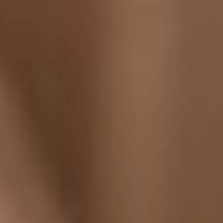
уволились по
собственному желанию и
отправились в Хабаровск.
Вас невольно будут
сравнивать с
предшественником. С
каким сердцем вы
покидали Якутский театр,
в котором было так много
сделано и работалось по
сердцу с людьми, которые
по душе? Как вас
отпускали и как вы вообще
расстаётесь с теми
людьми с которыми было
хорошо?
– Я прекрасно понимаю, что
век руководителя не
бесконечен. Когда-то
настанет такой момент,
когда век руководителя
заканчивается. Причём,
любого руководителя,
любого уровня. Но цель у