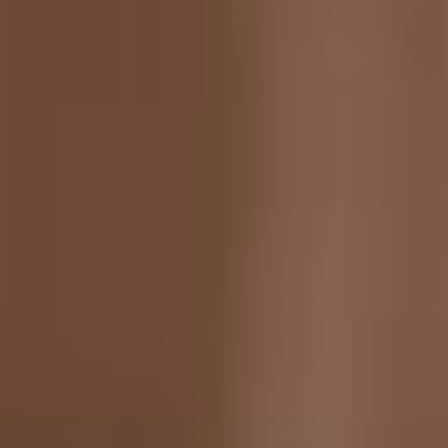
2019 до 2022 руководили
Государственным театром
оперы и балета Республики
Саха (Якутия). Почему
такой географический
разброс?
– География так велика,
потому что режиссёр – это
специалист, которого
приглашают осуществить
постановку спектаклей в
другие города и даже
страны. Уверен, что моё
образование и опыт,
помогут мне руководить
музыкальным театром.
Зачастую директоров
театров воспринимают как
хозяйственников, людей,
которые занимаются
эксплуатацией здания,
только материально –
технической базой. Мне
очень нравится такой