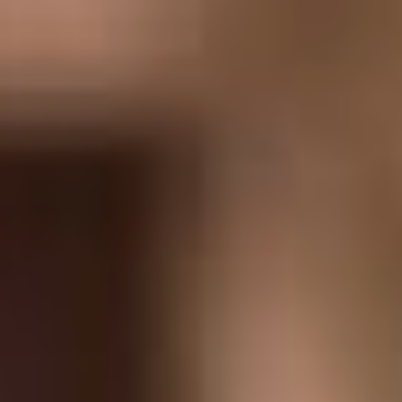
Так как было в Якутии при
моём руководстве там уже
не будет. Так как было при
разных руководителях
Хабаровского
Музыкального театра
работающих до меня, тоже
уже не будет.
И здесь, я бы сказал, очень
важный момент, как и в
семейных отношениях.
Нужно научиться
перелистывать страницу.
Когда мы расстаёмся с
любимым человеком,
разводимся, теряем парня
или девушку, я думаю,
самый лучший способ –
влюбиться заново и
перелистнуть страницу
минувшего. Потому что
сыпать соль на рану – это