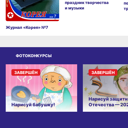
праздник творчества
п
и музыки
т
Журнал «Корея» №7
ФОТОКОНКУРСЫ
ЗАВЕРШЁН
ЗАВЕРШЁН
Нарисуй защитн
Нарисуй бабушку!
Отечества — 20