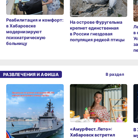
Реабилитация и комфорт:
На острове Фуругельма
в Хабаровске
Л
крепнет единственная
модернизируют
в
в России гнездовая
психиатрическую
У
популяция редкой птицы
больницу
з
п
РАЗВЛЕЧЕНИЯ И АФИША
В раздел
«АмурФест. Лето»:
В
Хабаровск встретил
м