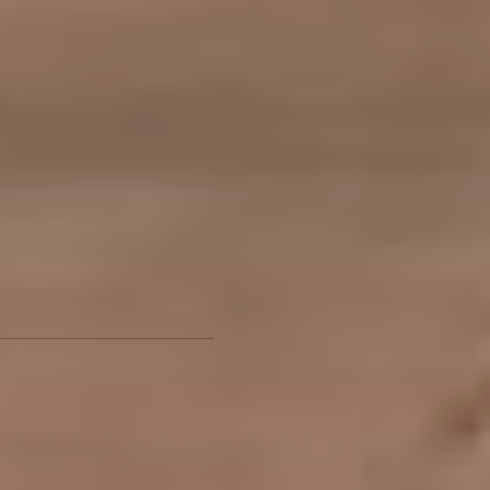
вам удачи, любви и успеха!
–
Огромное спасибо! Я
пришёл с благими
намерениями и буду делать
всё, чтобы сделать жизнь в
театре лучше, комфортней,
и чтобы зритель
Хабаровского края любил
театр, ходил к нам, и театр
был успешным.
P.
S. – Сергей Сергеевич, вы
к нам надолго?
–
Надолго!
– Надолго – это хорошо!
Татьяна Ванина Фото Яны
Ковалёвой
Рыбак рыбака, или Часы
мучительных снов в
краевом театре драмы -
читайте по ссылке
Читайте нас в соцсетях:
ВКонтакте
,
Одноклассники,
Телеграм