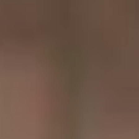
июнь, непременно
состоится. Уже готовы
декорации, готовы
костюмы. Премьере быть!
Остальные названия я вам
не озвучу, но это будет
классическая оперетта,
музыкальный спектакль
для детей, мюзикл
вероятнее всего
иностранного автора и
мюзикл российского
автора.
– В Якутске вами была
произведена реновация
репертуара в сторону
детей и молодёжи. В
Хабаровске вы
продолжите эту политику?
– Очень важную роль в
будущем репертуаре
нашего театра будут
занимать спектакли для
детей. Я совсем недавно