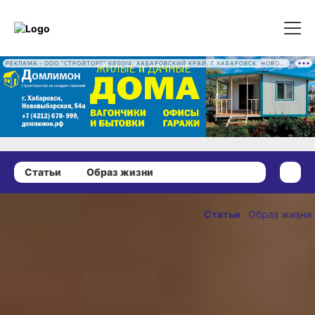
РЕКЛАМА • ООО "СТРОЙТОРГ" 680014, ХАБАРОВСКИЙ КРАЙ, Г ХАБАРОВСК, НОВОВЫБОРГСКАЯ УЛ, Д. 54А ОГРН 1222700016186
Статьи
Образ жизни
03 августа 2022 г., 17:00
Сергей
Статьи
Образ жизни
Юнганс: «Я
ОПУБЛИКОВАНО
пришёл с
03 августа 2022 г., 17:00
благими
намерениями»