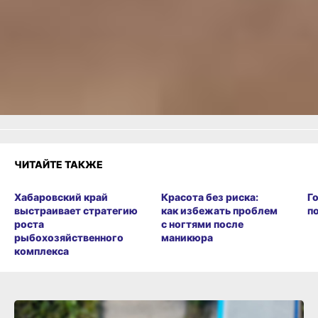
или
Яндекс.Дзен
и
МАКС
Как вам материал?
Огонь!
Супер
Удивило
Грустно
Злость
Разочарование
ЧИТАЙТЕ ТАКЖЕ
Хабаровский край
Красота без риска:
Г
выстраивает стратегию
как избежать проблем
п
роста
с ногтями после
рыбохозяйственного
маникюра
комплекса