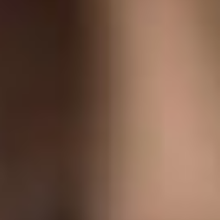
терзать самого себя.
Сравнивать одного
руководителя с другим, это
право каждого, но всё же
важно понимать, что любой
новый руководитель – это
другая личность с иным
мировоззрением, подходам
к работе, и методами
достижения целей.
– В каждом театре есть
свои традиции, уклад,
характер. Театр – это
живой организм,
состоящий из творческих
личностей, руководить
которыми ох как нелегко.
Ваши приоритеты в
руководстве?
– Знаете, у любого
руководителя в сердце
есть две стороны. Одна
сторона – это
руководитель, а другая –