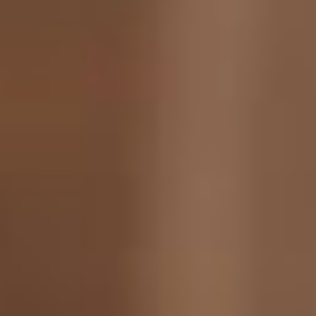
делать? В какой
очерёдности? Может быть
нужно подождать?
– Хабаровский зритель и
служители музыкального
театра несколько лет были
под руководством
Константина
Александровича
Зайнулина, который
оставил о себе и добрую
память и яркие
постановки. Он покинул
театр по собственному
желанию. За несколько
дней до вашего ухода из
театра оперы и балета
Саха (Якутия) вам вручили
государственную награду
за вклад в развитие
культуры и искусства
региона, но вас это не
остановило. Вы тоже