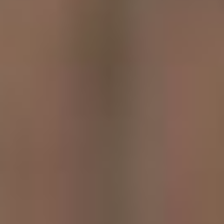
стал задумываться, а чем
собственно отличается
ребёнок от взрослого? Мне
кажется, что чистотой
восприятия. Когда я
прихожу на спектакли, в
кукольный театр, в
филармонию или в цирк, и
какие-то настоящие
спектакли меня увлекают
как ребёнка, то я забываю
о том, что я взрослый.
Иногда определённые
спектакли меня очень
радуют, с одной стороны, а
с другой вызывают
определённую тоску и
понимание, что детство
уходит.
Детство никогда не
вернёшь. И поэтому,
говорить о том, что эти
спектакли только для