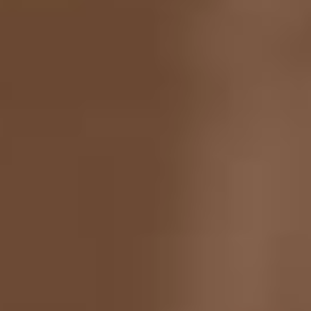
творчества от России до
Европы – велика. Вы актёр,
окончили Казанское
театральное училище. Вы и
режиссёр – за плечами
Екатеринбургский
государственный
театральный институт и
топ-менеджер, выпускник
Российской академии
народного хозяйства и
государственной службы.
Вами поставлено более 25
спектаклей в театрах
Алма-Аты, Екатеринбурга,
Омска, Севастополя,
Чебоксар. Прошли
стажировку в качестве
режиссёра в театрах
Польши, Франции, Турции,
Германии, Сербии и
Гонконга. К нам прилетели
из Якутска, где успешно с