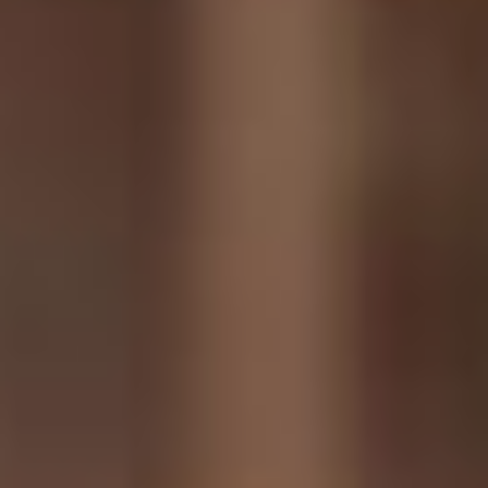
Ведь зачастую конфликт
интересов принято
сопоставлять с
управленческими
должностями,
руководителями
учреждения. Но бывает и
так, что конфликт
интересов есть и
творческий. Приняв ту или
иную сторону в конфликте,
мы удовлетворяем ту или
иную творческую амбицию,
но при этом наступаем на
интересы других людей.
Вот этого не будет. Будет
так, как выгодно
учреждению, театру,
коллективу в его стратегии
развития, а не в угоду
каким-то группам или
течениям. И это самое
главное.