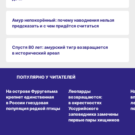
Амур непокорённый: почему наводнения нельзя
предсказать и с чем придётся считаться
Спустя 80 лет: амурский тигр возвращается
в исторический ареал
ПОПУЛЯРНО У ЧИТАТЕЛЕЙ
СРЕДА ОБИТАНИЯ
СРЕДА ОБИТАНИЯ
СР
На острове Фуругельма
Леопарды
Н
крепнет единственная
возвращаются:
в
в России гнездовая
в окрестностях
л
популяция редкой птицы
Уссурийского
п
заповедника замечены
первые пары хищников