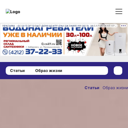
РЕКЛАМА • ООО "ТОРГОВЫЙ ДОМ ЦЕНТР СНАБЖЕНИЯ" 680009, ХАБАРОВСКИЙ КРАЙ, ГОРОД ХАБАРОВСК, ПРОМЫШЛЕННАЯ УЛ., Д. 7 ОГРН 1162724073930
Статьи
Образ жизни
11 сентября 2023 г., 10:04
Творческие
Статьи
Образ жизн
высоты
ОПУБЛИКОВАНО
Елены
11 сентября 2023 г., 10:
Панёнковой
Персональная выставка