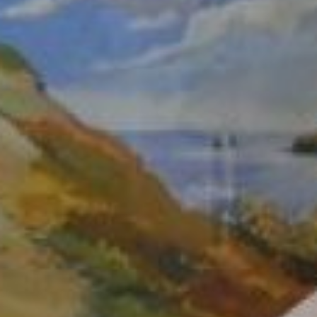
области, потом мы жили в
Комсомольске-на-Амуре,
а затем переехали в
Хабаровск. Уже здесь
окончила
художественную школу с
красным дипломом и
поступила в
дальневосточный
гуманитарный
университет.
Это был последний
выпуск педагогического
худграфа
(переименованный потом
в факультет искусств,
рекламы и дизайна
ТОГУ), готовивший
учителей ИЗО. Получив и
здесь красный диплом,
Елена вернулась в свою
художественную школу
уже педагогом.
- В основном у меня