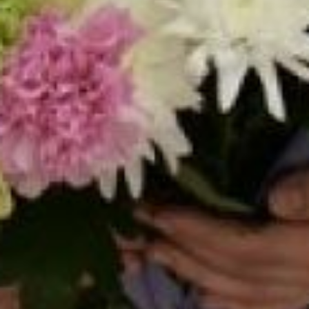
Сама Елена – яркий тому
пример. Несмотря на
плотный учебный график,
двоих подрастающих
детей, она по-прежнему
выезжает на пленэры.
Забирается на вершины,
балансирует на камнях
под морскими брызгами
или «кормит» комаров на
лесной опушке, заряжая
энергией учеников и
подтверждая свой
главный жизненный
девиз: «Возьмись и
сделай!».
Выставка продлится до
30 сентября. Вход
свободный.
Фото автора