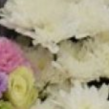
поздно.
елена паненкова
- А есть в Вашей практике
ребята, кто поначалу
ходит «из-под палки», а
затем втягивается,
достигает каких-то
результатов?
- Конечно, но немного. И
зачастую их работы со
временем превосходят
те, что сделаны
талантливым, но ленивым
ребёнком. И я постоянно
повторяю своим
ученикам: даже если ты
очень талантлив, без
труда, без
совершенствования
своих навыков трудно
достичь каких-то высот.