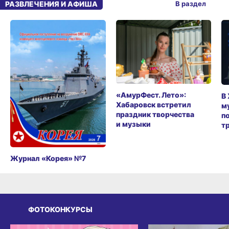
РАЗВЛЕЧЕНИЯ И АФИША
В раздел
«АмурФест. Лето»:
В
Хабаровск встретил
м
праздник творчества
п
и музыки
т
Журнал «Корея» №7
ФОТОКОНКУРСЫ