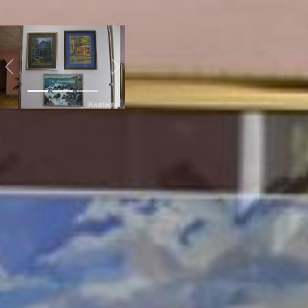
действительно как с
высоты птичьего полёта.
Previous
Next
Но Елена сегодня не
только художник, но и
педагог-наставник,
преподаёт в хабаровской
художественной школе.
Именно о подрастающей
творческой смене и
зашёл наш разговор.
- Я сама с раннего
детства с карандашом.
Родители обратили на это
внимание и отдали меня в
художественную школу, -
рассказала она. –
Родилась я в Амурской