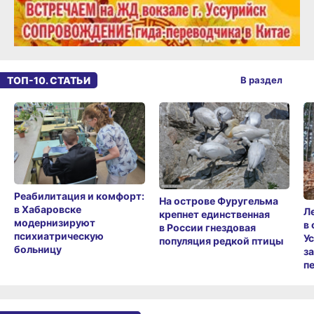
ТОП-10. СТАТЬИ
В раздел
Реабилитация и комфорт:
На острове Фуругельма
в Хабаровске
Л
крепнет единственная
модернизируют
в
в России гнездовая
психиатрическую
У
популяция редкой птицы
больницу
з
п