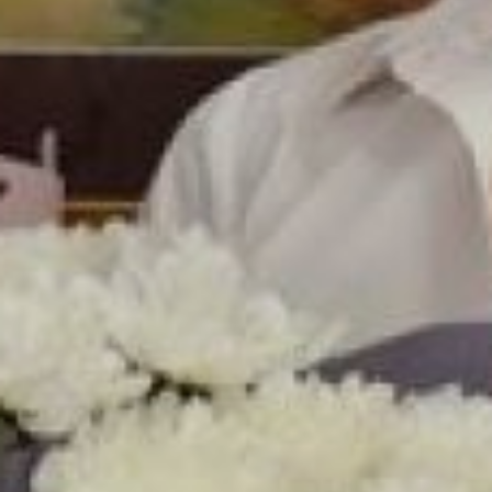
детки с 10 лет, - говорит
Елена. – Бывает по-
разному. Чаще всего они
стремятся достичь
успеха, влюблены в
карандаши и краски. Но
есть и другие, кого
родители заставили
учиться. Таких детей
просто жалко – не любят
заниматься тем, что им
навязали, и не хотят
трудиться. А работа
художника – это в первую
очередь большой труд и
нацеленность на
результат. Поэтому
хочется сказать этим
родителям: не впихивайте
в ребёнка свои мечты
стать художником –
беритесь за карандаш
сами! Начать никогда не