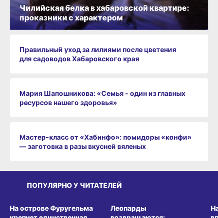
Чилийская белка в хабаровской квартире:
проказники с характером
Правильный уход за лилиями после цветения
для садоводов Хабаровского края
Мария Шапошникова: «Семья - один из главных
ресурсов нашего здоровья»
Мастер-класс от «Хабинфо»: помидоры «конфи»
— заготовка в разы вкусней вяленых
ПОПУЛЯРНО У ЧИТАТЕЛЕЙ
СРЕДА ОБИТАНИЯ
СРЕДА ОБИТАНИЯ
СР
На острове Фуругельма
Леопарды
Н
крепнет единственная
возвращаются:
в