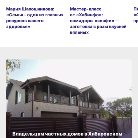
Мария Шапошникова:
Мастер-класс
П
«Семья - один из главных
от «Хабинфо»:
«
ресурсов нашего
помидоры «конфи» —
п
здоровья»
заготовка в разы вкусней
вяленых
Владельцам частных домов в Хабаровском