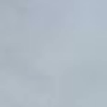
Возле снимка, где бабушка
и внучка лепят пельмени,
я встретила Зинаиду
Михайловну. Именно они
были запечатлены на фото.
— Ну, был такой призыв,
а я с внучками что-то умею
делать, вот и отозвалась, —
улыбается она. — Я говорю
ей: «Мы с тобой частенько
стряпаем, давай?» И вот
собрались в определённый
свободный день — она
детский сад посещает. А