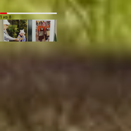
1 из 8
После выставки мы
поймали себя на мысли,
что настоящая жизнь — это
мука на щеке, капля масла
на карте и смех над комом
теста, прилипшим к столу.
Никакие лайки в соцсетях
не заменят этого простого
счастья — быть вместе
здесь и сейчас. И пока
в какой-то кухне бабушка
шепчет внучке: «Добавь
щепотку сахара, это
секрет», связь
между поколениями