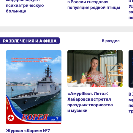
в
в России гнездовая
психиатрическую
У
популяция редкой птицы
больницу
з
п
РАЗВЛЕЧЕНИЯ И АФИША
В раздел
«АмурФест. Лето»:
В
Хабаровск встретил
м
праздник творчества
п
и музыки
т
Журнал «Корея» №7