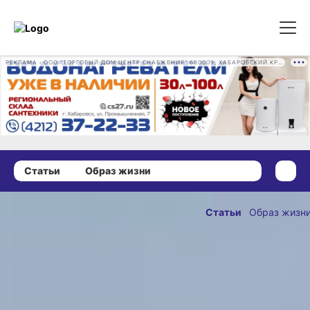
РЕКЛАМА • ООО "ТОРГОВЫЙ ДОМ ЦЕНТР СНАБЖЕНИЯ" 680009, ХАБАРОВСКИЙ КРАЙ, ГОРОД ХАБАРОВСК, ПРОМЫШЛЕННАЯ УЛ., Д. 7 ОГРН 1162724073930
Статьи
Образ жизни
21 октября 2025 г., 18:30
От пельменей
Статьи
Образ жизн
до шахмат:
ОПУБЛИКОВАНО
в хабаровском
21 октября 2025 г., 18:3
«Доверии»
показали