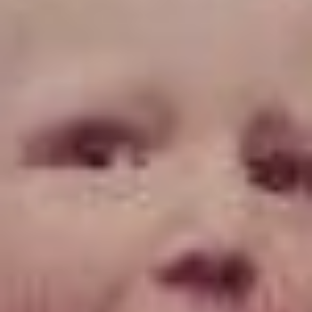
А вот на другом фото тоже
кулинарный «батл» Здесь
Зинаида Терехова
с правнучкой
за приготовлением
«чикенс» — куриных
ножек.
— Ой, все они далёко
живут. Но когда приходят,
сразу: «Баба Зина, а что
у тебя вкусненького
есть?». Но я рада! Бабушка
всё приготовит. А вот один
мой внук он обожает
простую картошку. Звонит
и говорит: «Зина, я сегодня
приеду, ты навари
картошки, как всегда
варишь!» Просто так,
без масла, без всего. И он
её так уплетает! Знает,
что у бабушки,
у прабабушки — вкуснее
всего, — смеясь