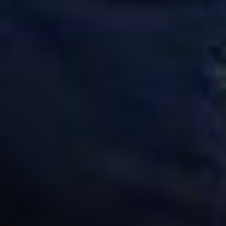
особенно тепло — возле
капота большого
автомобиля 75-летняя
Валентина Николаевна и ее
21-летняя внучка. Чинят
авто. Да, наши бабушки
и не такое могут, гордо
говорят организаторы
конкурса. А Валентина
Николаевна скромно
признается, что машину
пока чинить не научилась,
просто внучке помогала.
— Для нашего мероприятия
нужна была фотография. А
так получилось, что мы
всей семьёй собрались —
две дочери, внучка и я.
Одна просто подъехала,
что-то привезла. И я тут же
говорю: «Давайте,
надо сфотографироваться!»
Меня всегда вдохновляет
моя внучка — она у нас