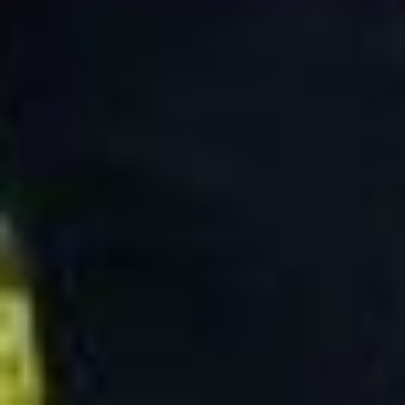
самостоятельная, в 24 года
уже администратором
работает, и нас, бабушек,
возит, куда попросим».