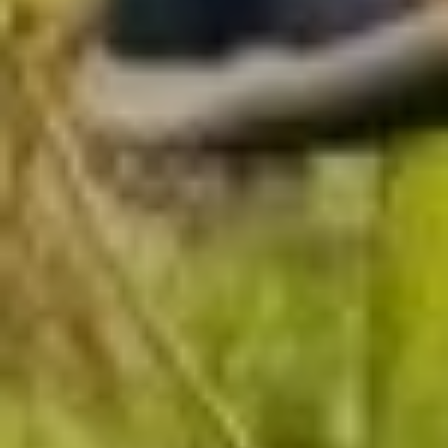
— Это я как раз траву
косить собирался, катушку
разматывал, а она нас
с бабушкой
сфотографировала, —
улыбается Аркадий
Крючков, показывая
на снимок дедушки
с внучкой на фоне дачного
участка. — Она у нас
серьёзно плаванием
занимается! Уже разряд
есть, первые места
занимает. Ездила
на соревнования
в Петербург. Молодец!