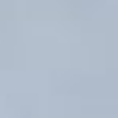
Кто-то печет пироги, кто-то
читает книги вместе, а кто-
то и машину чинит на пару
с внучкой. Наши бабушки
и дедушки очень
разносторонние, у них
много интересов,
увлечений. И приятно,
что дети и внуки
их поддерживают во всем.
Мы когда объявили
конкурс, все с большим
удовольствием приняли
участие в нем.