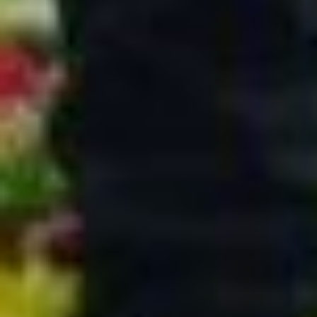
Победителем конкурса
стал дедушка. Признаемся,
«мужских» фото
на выставке было всего
несколько штук. Все-таки
возиться с внуками,
больше бабушкина забота.
Но есть некоторые
мужчины, которые тоже
с удовольствием проводят
время ними.