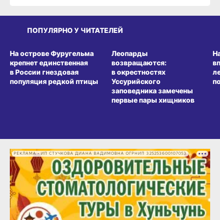
ПОПУЛЯРНО У ЧИТАТЕЛЕЙ
СРЕДА ОБИТАНИЯ
СРЕДА ОБИТАНИЯ
СР
На острове Фуругельма
Леопарды
Н
крепнет единственная
возвращаются:
в
в России гнездовая
в окрестностях
л
популяция редкой птицы
Уссурийского
п
заповедника замечены
первые пары хищников
РЕКЛАМА • ИП СТУЧКОВА ДИАНА ВАДИМОВНА ОГРНИП 325253600107053