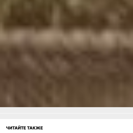
остается самой прочной
вещью на свете.
В ТЕМУ:
Проект «Вызов»
в Хабаровском крае:
каждому ребёнку — семья
с мамой и папой
Читайте нас в соцсетях:
ВКонтакте
,
Одноклассники,
Телеграм
или
Яндекс.Дзен
и
МАКС
Как вам материал?
Огонь!
Супер
3
1
Удивило
Грустно
Злость
Разочарование
ЧИТАЙТЕ ТАКЖЕ