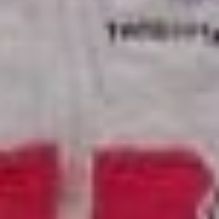
над картой. Это Галина
Зубкова с своей любимой
внучкой.
— Мы запечатлены
за нашим любимым
занятием — изучением
мира, — с гордостью
рассказывает она. — У нас
очень много книг
и энциклопедий. Я ей ещё в
первом классе купила
глобус. Сейчас она в пятом,
и наша база очень
выручает в школе.
Но их связь — не только
в уроках. Бабушка
активный помощник
и фанат своей внучки.
—Я невероятно горжусь
своей внучкой. Она
занимается в образцовом
народном ансамбле
«Отрада», участвует
в международных