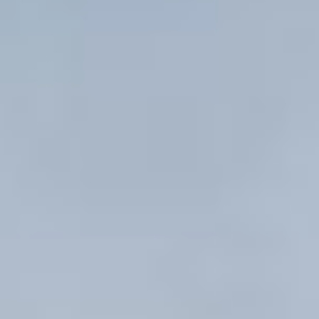
и связь поколений. Это
про взрыв хохота на кухне,
залитой солнцем,
про совместное поедание
мороженого на лавочке
и то, как бабушкины руки
нежно поправляют
наушники на детской
голове. Десятки семейных
историй, которые
участники конкурса
рассказывали так, будто
приглашали в гости.
— Мы не ставили задачу
показать идеальные семьи,
— рассказывает куратор
выставки Татьяна, пока мы
рассматриваем работу, где
дед с внучкой, уткнувшись
в планшет, что-то яростно
ищут в интернете. — Нам
было важно запечатлеть
моменты настоящей жизни.