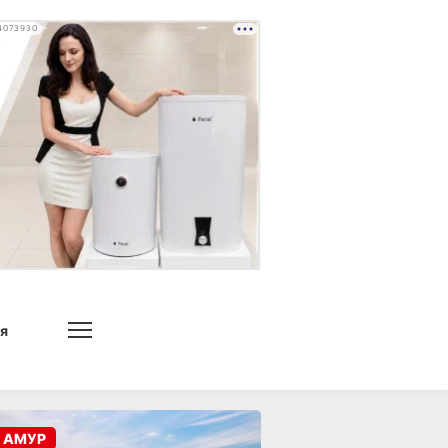
4073930
я
 АМУР