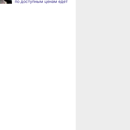
по доступным ценам едет
Жители Хабаровского края
,
в районы Хабаровского
а
вправе получить вычет
края
за спортивные занятия
и сдачу ГТО
Пенсионерам
Хабаровского края
В Хабаровске уровень
,
положена доплата
а
Амура достиг 427
за иждивенцев
сантиметров