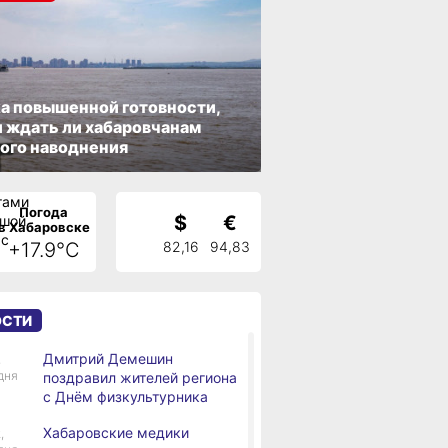
а повышенной готовности,
 ждать ли хабаровчанам
ого наводнения
Погода
$
€
в Хабаровске
+17.9°C
82,16
94,83
ОСТИ
Дмитрий Демешин
,
дня
поздравил жителей региона
с Днём физкультурника
Хабаровские медики
,