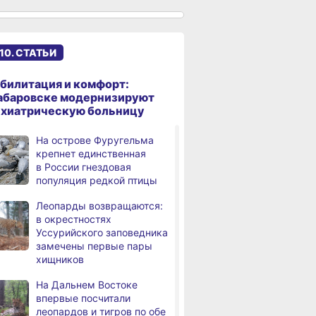
к подъёму воды в Амуре
Суд рассмотрит дело
,
дня
жителя Ульчского района
10. СТАТЬИ
о незаконном хранении
калуги
билитация и комфорт:
В Хабаровском крае
абаровске модернизируют
дня
потушили за сутки 9
ихиатрическую больницу
возгораний
На острове Фуругельма
Горнодобывающая отрасль
,
крепнет единственная
дня
Хабаровского края
в России гнездовая
демонстрирует уверенный
популяция редкой птицы
рост
Леопарды возвращаются:
Аэродром
3,
в окрестностях
дня
в Николаевске‑на‑Амуре
Уссурийского заповедника
прошёл проверку
замечены первые пары
хищников
Магнитные бури,
4,
дня
радиационный фон и пробки
На Дальнем Востоке
в Хабаровске 8 августа
впервые посчитали
леопардов и тигров по обе
Какой сегодня день:
,