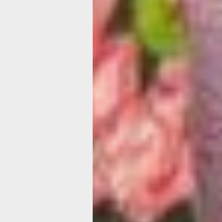
что Людмила всего пару лет как выш
на пенсию. И это состояние её так зах
по её словам, будто всю жизнь она ж
момента. Женщина с таким энтузиа
и азартом рассказывала про свои ув
что мы не могли не напроситься к ней
более, когда узнали, что она вдобаво
ещё и вкусно готовит. Ведь где пирог
журналисты.
Людмила встретила нас в шикарном 
чёрное блестящее платье, каблуки, а
умопомрачительный аксессуар из цв
и блесток.
«А как же! — хохочет героиня, видя 
удивлённые лица. — Вы просили —
я подготовилась. Проходите скорее н