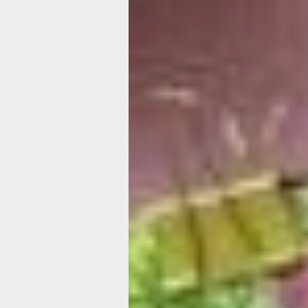
После завода Людмила устроилась в
где ещё 13 лет отработала кондуктор
Интересно, что эта сложная и где-то
нервная работа ей даже нравилась.
«Есть люди, которые ругаются, крича
недовольны... не без этого. Но я к э
отношусь. Я лучше улыбнусь человек
комплимент, извинюсь, если вдруг он