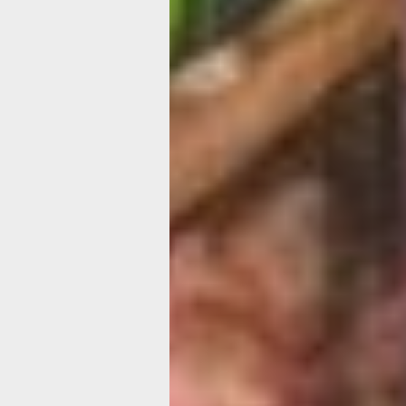
дама специалист по машиностроению
80-х годов она закончила Хабаровски
вышла замуж и уехала с мужем в М
откуда сама родом. Но спустя пару л
уже с двумя детьми, вернулась обра
в Хабаровск. Здесь Людмила устрои
на завод «Дальэнергомаш», где 17 л
в гальваническом чехе.
Кстати, именно из Молдавии она при
первую швейную машинку. В те време
выбор в магазинах был небогатый, у
себе одежду по журнальным выкро
настоящим спасением. А заодно и в
выделиться из толпы, создать свой 
стиль. И на работе ее всегда замечал
«В магазинах из тканей тогда был то
Я покупала, перешивала вещи, учила
по журналам «Бурда» и "Крестьянка
рассказывает она. — Я всегда стара
одеться понаряднее».