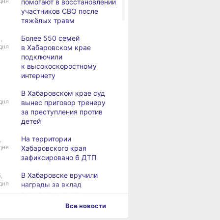
дня
помогают в восстановлении
участников СВО после
тяжёлых травм
Более 550 семей
,
дня
в Хабаровском крае
подключили
к высокоскоростному
интернету
В Хабаровском крае суд
дня
вынес приговор тренеру
за преступления против
детей
На территории
,
дня
Хабаровского края
зафиксировано 6 ДТП
В Хабаровске вручили
,
дня
награды за вклад
в развитие спорта
Все новости
Хабаровск готовится
,
дня