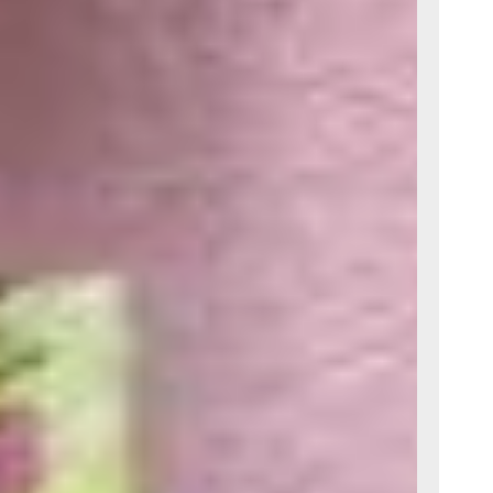
 автопарк,
ом.
 даже
т,
тому спокойно
у, сделаю
 считает,