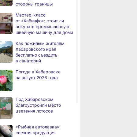
стороны границы
дня
Всемирный день кошек
Мастер-класс
В сёлах Хабаровского края
,
от «Хабинфо»: стоит ли
а
создают новые
покупать промышленную
пространства
швейную машину для дома
Арт‑объекты и спортивные
,
Как пожилым жителям
а
площадки станут частью
Хабаровского края
обновлённого сквера
бесплатно съездить
в Хабаровске
в санаторий
В районе имени Лазо
,
Погода в Хабаровске
а
заканчивают ремонт дороги
на август 2026 года
Переяславка — Аргунское
Тысячи жителей
а
Хабаровского края
Под Хабаровском
переедут в новые квартиры
благоустроили место
в 2026 году
цветения лотосов
Дмитрий Демешин наградил
,
а
лучших представителей
«Рыбная автолавка»:
строительной отрасли
свежая продукция