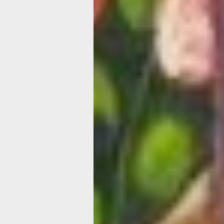
Тут нас ждал ещё один сюрприз — п
на целый противень. Накрывая на ст
внезапно достаёт и показывает нам 
самовар, стоящий на окне. И это тож
«На одно из чаепитий в центре работ
с населением сделала, — рассказыв
женщина. — Нашла красивую баночку
дело рук и фантазии. Даже чашечку
приспособила. Всем очень понравилс
Со мной фотографировались и проси
примерить».
Оказалось, что по образованию наша