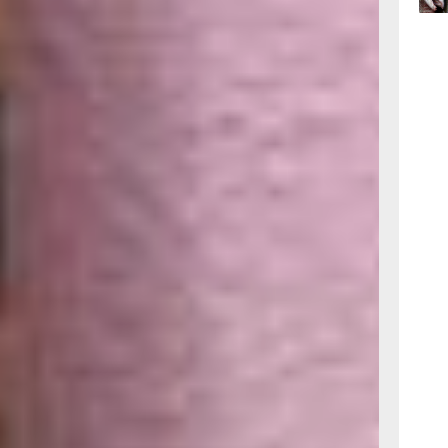
. В конце
15:34
й политех,
вчер
олдавию,
ет семья,
тно
лась
15:03
вчер
ет трудилась
везла свою
на, когда
мение шить
йкам было
озможностью
неповторимый
и.
лько штапель.
сь
», —
лась в рейс