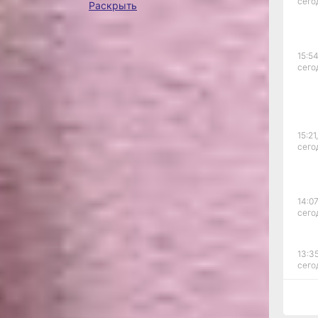
сего
Раскрыть
ла
ватило, что,
Фото:
дала этого
Екатерина
змом
Подпенко
15:54
лечения,
сего
 в гости. Тем
к ко всему
и — там и
образе:
15:21,
 на голове —
сего
етов, перьев
наши
14:07
а кухню».
сего
13:35
сего
12:54
сего