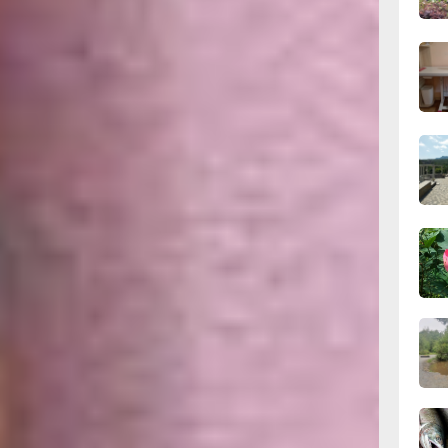
сего
18:28
вчер
18:14
вчер
17:31
ицца
вчер
ол, Людмила
небольшой
е шляпка.
16:51,
ы
вчер
ает
, а дальше
 рядом
я мой образ.
16:09
ли
вчер
 творческая