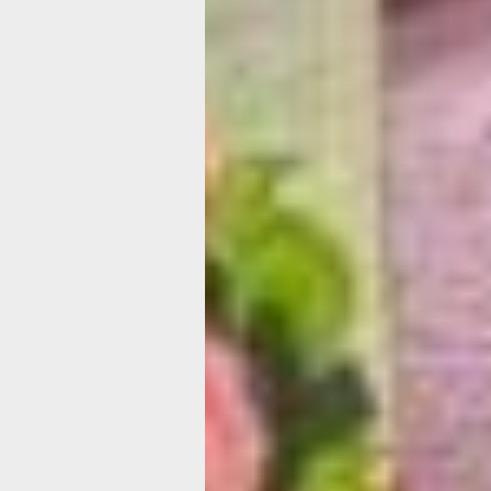
Зачем
хабаровчанка
Людмила Нов
носит самова
на голове
По образованию женщина специалис
по машиностроению
Фото:
Екатерина Подпенко
Где бы мы ни встретили Людмилу Н
а она частый гость различных актив
для граждан старшего поколения в 
она всегда с улыбкой на лице и в на
И обязательно в её образе есть изюм
то брошь, узор на кофточке или зам
шляпка на голове, но обязательно, с
своими руками. Эта женщина умеет 
Познакомившись поближе, выяснило