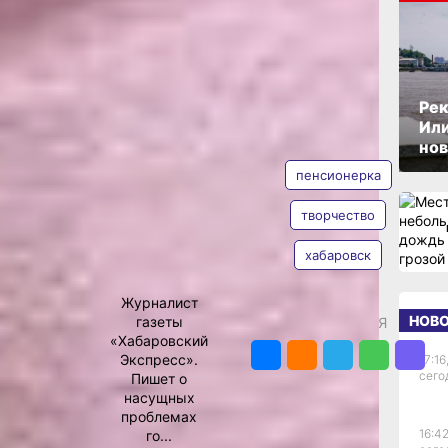
ОПУБЛИКОВАНО
21 сентября 2025 г., 16:29
одед
Рек
Или
АВТОР
ТЕГИ
р
нов
пенсионерка
творчество
т
хабаровск
Екатерина
Подпенко
оводед —
Журналист
ностей
НОВ
газеты
ПОДЕЛИТЬСЯ
Хабаровске —
«Хабаровский
ряде-образе.
Экспресс».
17:16
инка. Будь
сего
Пишет о
ысловатая
насущных
озданные
проблемах
удивлять.
16:42
го...
сь,