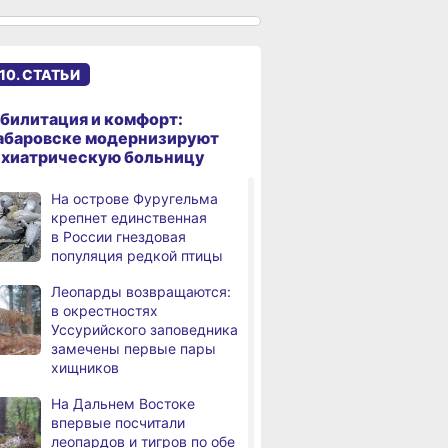
сантиметров
Житель Хабаровского края
,
а
перевёл мошенникам
10. СТАТЬИ
свыше миллиона рублей
В Хабаровске суд
,
билитация и комфорт:
а
рассмотрит дело об ошибке
абаровске модернизируют
при техобслуживании
ихиатрическую больницу
самолёта
На острове Фуругельма
В Хабаровском крае
,
крепнет единственная
а
за сутки произошло 3
в России гнездовая
дорожно-транспортных
популяция редкой птицы
происшествий
Леопарды возвращаются:
В Хабаровске косметолог
в окрестностях
а
осуждена
Уссурийского заповедника
за мошенничество
замечены первые пары
хищников
В Хабаровске потушили
а
крупный пожар
На Дальнем Востоке
в деревянном доме
впервые посчитали
леопардов и тигров по обе
Более сотни граждан
4,