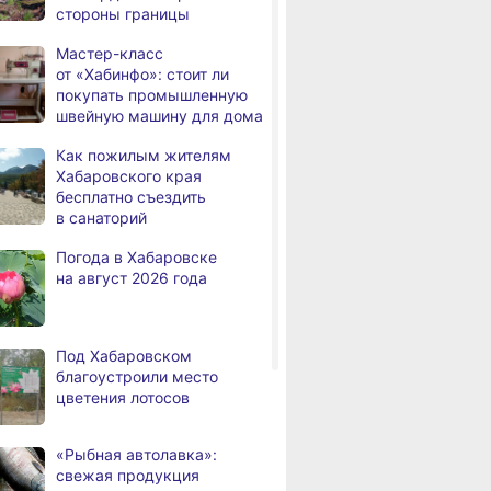
стороны границы
а
с инвалидностью
трудоустроены
Мастер-класс
в Хабаровском крае
от «Хабинфо»: стоит ли
покупать промышленную
Магнитные бури,
,
швейную машину для дома
а
радиационный фон и пробки
в Хабаровске 7 августа
Как пожилым жителям
Хабаровского края
Какой сегодня день: День
3,
бесплатно съездить
а
маяка
в санаторий
В вузы Хабаровского края
8.2026
Погода в Хабаровске
в этом году подали свыше
на август 2026 года
100 тысяч заявлений
Троих хабаровских
8.2026
пожарных наградили
Под Хабаровском
медалями «За спасение
благоустроили место
на пожаре»
цветения лотосов
В Николаевске-на-Амуре
8.2026
по нацпроекту капитально
«Рыбная автолавка»:
ремонтируют кровлю Дома
свежая продукция
культуры