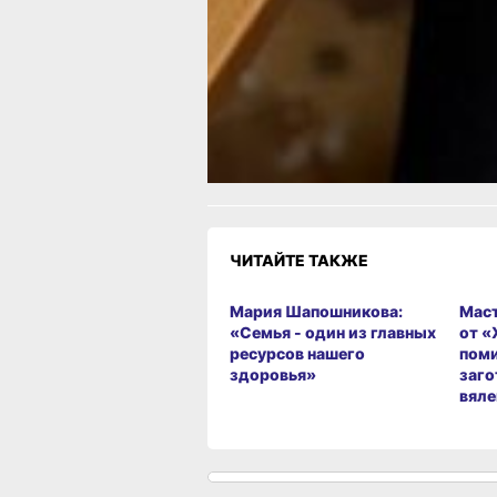
что важно знать хабаровчанам
Читайте нас в соцсетях:
ВКонтакте
,
Одноклассники,
Телеграм
или
Яндек
МАКС
Как вам материал?
Огонь!
Супер
Удивило
Г
Злость
Разочарование
ЧИТАЙТЕ ТАКЖЕ
Мария Шапошникова:
Маст
«Семья - один из главных
от «
ресурсов нашего
пом
здоровья»
заго
вял