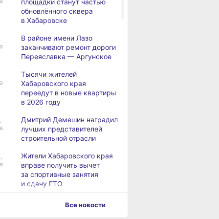
а
площадки станут частью
обновлённого сквера
в Хабаровске
В районе имени Лазо
,
а
заканчивают ремонт дороги
Переяславка — Аргунское
Тысячи жителей
а
Хабаровского края
переедут в новые квартиры
в 2026 году
Дмитрий Демешин наградил
,
а
лучших представителей
строительной отрасли
Жители Хабаровского края
,
а
вправе получить вычет
за спортивные занятия
и сдачу ГТО
В Хабаровске уровень
,
Все новости
а
Амура достиг 427