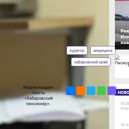
ОПУБЛИКОВАНО
шат
19 мая 2026 г., 15:28
Рек
Или
АВТОР
ТЕГИ
нов
куратор
медицина
хабаровский край
Ольга
Соколова
ПОДЕЛИТЬСЯ
Корреспондент
я
НОВ
газеты
кт,
«Хабаровский
важной
пенсионер».
18:28
вчер
чению
18:14
ях края