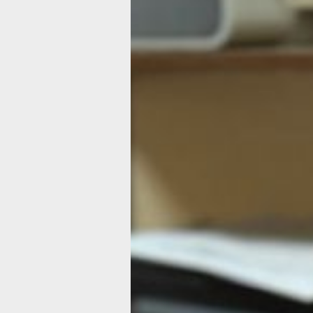
пенсии
Социальные
кураторы спе
на помощь
пациентам
Хабаровского
края
Фото:
khabkrai.ru
Социальное кураторство развиваетс
в больницах Хабаровского края. Прое
запущенный в июле 2023 года, стал 
частью Национальной социальной
инициативы, разработанной по пору
Президента России Владимира
Владимировича Путина.
Сейчас в 26 медицинских учреждени