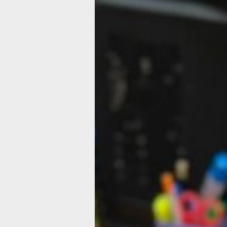
работает более 700 социальных кура
Они успели оказать помощь более че
тысячам граждан. Но и сами курато
люди, которые достойны нашего вни
Ведь это те, кто выбрал эту професс
не ради карьеры, а по зову сердца. 
из них — социальный куратор Анна Н
Анна пришла в социальную сферу дв
назад. Успешный индивидуальный
предприниматель, она пересмотрела
жизненные приоритеты после рожде
третьего ребенка. И поменяла род
деятельности.
«Я всегда интересовалась психологи
и человеческими отношениями, поэт
решение пройти переподготовку в це
занятости далось легко. Работа мне 
нравится. Я рада, что сейчас принош
реальную пользу пациентам. Когда 
благодарные отзывы, это вдохновляе
на дальнейшую работу», — говорит о
о своем выборе.
Для Анны Никитиной, как и для мног