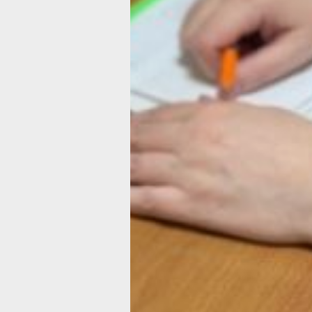
Хабаровского края много людей, кот
подобно ей, сменили профессию рад
возможности помогать другим в тру
минуту.
Они становятся связующим звеном
между медициной и социальной защи
берут на себя все немедицинские во
от транспортировки пациента
до восстановления документов.
Эффективность такой работы подтв
и врачи. Заместитель главного врача
по организационно-методической ра
городской клинической больницы им
Войно-Ясенецкого (здесь и работает
Анна Никитина) Вероника Телюпа отм
что появление в штате социального к
значительно облегчило работу медиц
персонала.
«Только за три месяца этого года к А
обратилось более 30 человек, а всег
помогла уже более чем 90 пациента
можем сосредоточиться на лечении,
не отвлекаясь на оформление паспор
полисов и другие проблемы немедиц