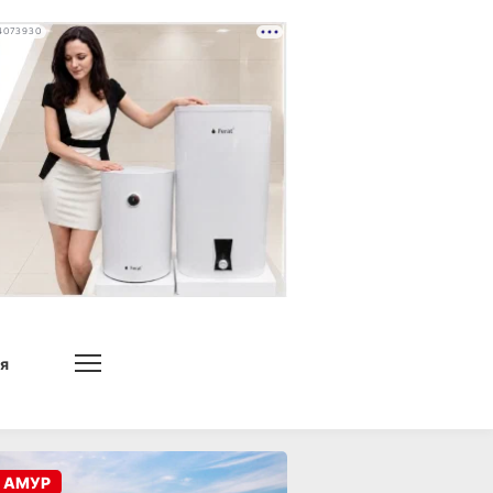
4073930
я
 АМУР