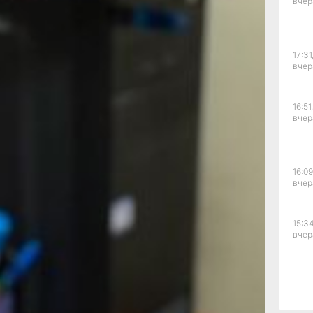
вчер
торов.
м 5,7
ры —
мания.
17:31
ию
вчер
Одна
икитина.
а года
16:51,
вчер
 свои
ния
16:09
ей
вчер
ому
нтре
очень
15:34
у
вчер
слышишь
т
на
15:03
вчер
их других