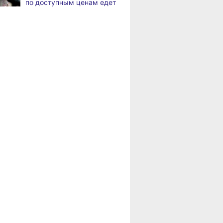
по доступным ценам едет
в районы Хабаровского
В Хабаровске
8.2026
края
на общественный транспорт
наносят слоганы
Пенсионерам
для туристов и жителей
Хабаровского края
положена доплата
В Николаевске-на-Амуре
8.2026
за иждивенцев
появится «умная»
спортивная площадка