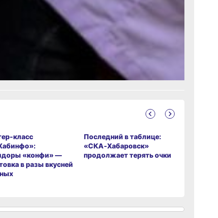
с.Дзен
и
рустно
ер-класс
Последний в таблице:
Река пов
Хабинфо»:
«СКА‑Хабаровск»
готовнос
идоры «конфи» —
продолжает терять очки
ли хабар
товка в разы вкусней
наводнен
еных