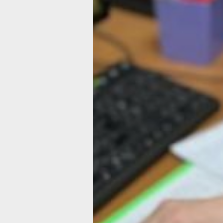
кураторов в крае, каждый случай п
конкретному человеку уникален. По
ее словам, работать по шаблону в эт
невозможно. Кому-то нужно срочно
восстановить паспорт или полис ОМС
то требуется помощь в оформлении
надомного социального обслуживани
а кого-то необходимо подключить
к поддержке некоммерческих орган
для жизнеустройства.
— Социальный куратор видит конкр
ситуацию человека и выстраивает дл
индивидуальный маршрут помощи,
привлекая юристов, психологов, мед
и волонтеров. Наша задача — не ост
человека без внимания, чтобы он зна
обратиться и чем ему могут помочь,
говорит о данном виде помощи заме
министра социальной защиты Хабаро
края — начальник управления по раб
с ветеранами, инвалидами и организ
социального обслуживания Елена Пр
И подтверждает, что история Анны Н
не единична. Среди социальных кур