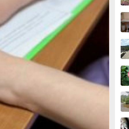
орые,
вчер
и
дную
09:28
той,
вчер
просы,
08:0
ерждают
вчер
боте
06.0
ени
 куратор
ечает,
уратора
06.0
инского
нне
о она
06.0
м. Мы
тов,
инского