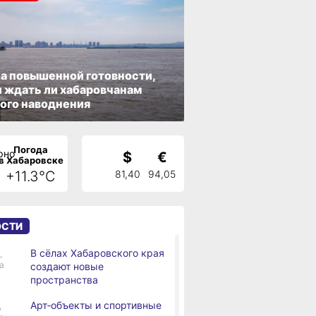
а повышенной готовности,
 ждать ли хабаровчанам
ого наводнения
Погода
$
€
в Хабаровске
+11.3°C
81,40
94,05
ОСТИ
В сёлах Хабаровского края
,
а
создают новые
пространства
Арт‑объекты и спортивные
,