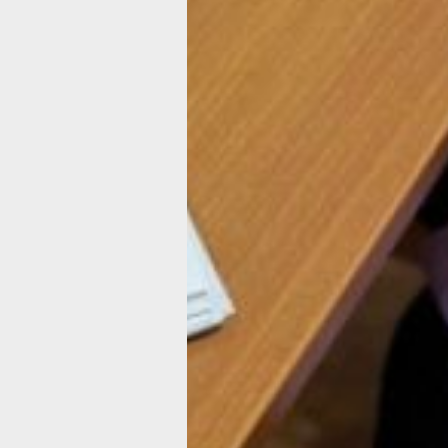
профиля. Это повышает качество
оказываемых услуг», — рассказыва
Вероника Телюпа.
Проект, стартовавший в июле 2023 г
на базе Краевой клинической больн
имени профессора Сергеева по опыт
Москвы, доказал свою жизнеспособн
Сегодня социальные кураторы
сопровождают пациентов от госпита
до выписки, помогая одиноким людя
тяжелобольным, семьям с детьми и
без определенного места жительства
Хабаровский край входит в число пи
регионов по внедрению Регионально
социального стандарта, и совершенс
этой системы помощи продолжается
Благодаря работе социальных курат
пациенты получают своевременную
поддержку, а медицинские работник
освобождаются от излишней бюрокра
не связанной с их профессией.
В ТЕМУ:
Социальные пенсии проиндексируют