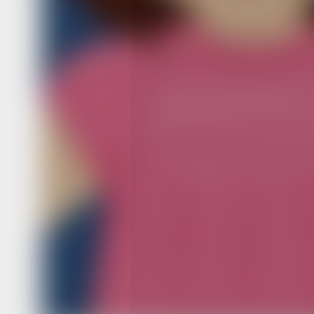
которых можно усыновить. На ресур
удобная навигация и критерии отбор
указать регион и населенный пункт, в
ребенка. Там же размещены контак
учреждений, куда можно обратиться
за дополнительными сведениями о р
Приёмная сем
Усыновление — это когда ребенок по
признается усыновленным. То есть 
родители дают ему свою фамилию и 
отчество вправе поменять. Но помим
усыновления существуют и другие 
семейного устройства детей:
— опека и попечительство,
— приемная семья.
То есть дети берутся в семью на вос
таких семей тоже предусмотрены м
поддержки. К примеру, ежемесячна
на содержание детей-сирот и детей,
без попечения родителей, воспитыв
в приемных семьях. В этом случае 
выплачивается от 13039,45 до 17385
в зависимости от районного коэффиц