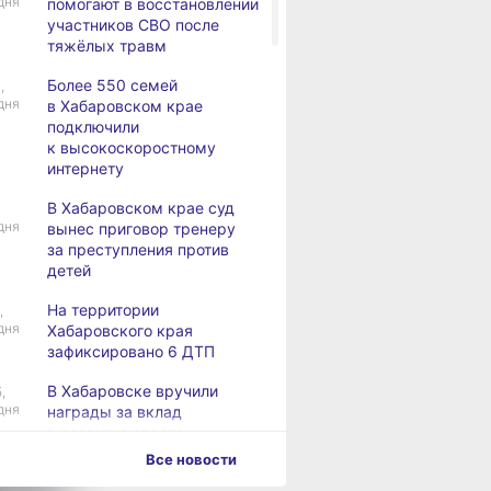
дня
помогают в восстановлении
участников СВО после
тяжёлых травм
Более 550 семей
,
дня
в Хабаровском крае
подключили
к высокоскоростному
интернету
В Хабаровском крае суд
дня
вынес приговор тренеру
за преступления против
детей
На территории
,
дня
Хабаровского края
зафиксировано 6 ДТП
В Хабаровске вручили
,
дня
награды за вклад
в развитие спорта
Все новости
Хабаровск готовится
,
дня