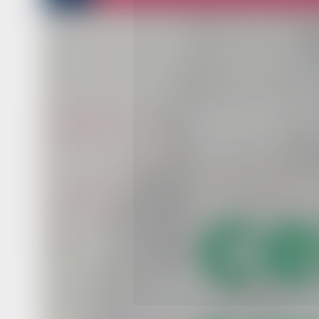
В этом случае приемным родителям
выплачивается вознаграждение в р
от 15212,08 до 20282,77 рублей.
Кроме того, с 1 июля 2024 года прав
Хабаровского края установлена еди
денежная выплата приемным родит
при установлении опеки и попечител
над детьми-сиротами в размере 100
рублей на каждого ребенка, а на реб
инвалида — 150 тысяч рублей.
Также предусмотрено единовременн
при передаче ребенка на воспитание
Социальный фонд России выплачива
на каждого ребенка от 29525,16 до 
рублей.
Читайте нас в соцсетях:
ВКонтакте
,
Одноклассники,
Телеграм
или
Яндек
МАКС
Как вам материал?
Огонь!
Супер
Удивило
Г
Злость
Разочарование