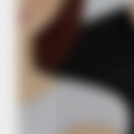
краевых мер — региональный матер
капитал на второго ребенка, рожден
или усыновленного с 1 января 2019 г
Его размер на детей, появившихся на 
февраля 2024 года, составляет 2499
При рождении (усыновлении) третье
последующего ребенка семья также 
поддержку в форме краевого матери
капитала, размер которого с 1 январ
составляет 327606 рублей, сообщил
в профильном министерстве.
В ведомстве уточнили, что по поруч
губернатора Дмитрия Демешина с авг
года размер краевого материнского 
прогрессивный — он увеличился на 
рублей по отношению к размеру кра
материнского капитала, предоставле
на предыдущего ребенка.
Помимо этого при усыновлении кажд
родители получают единовременную
выплату. Ее размер в крае с 1 январ
составляет 327606 рублей, но из эт
удерживается НДФЛ.
При усыновлении ребенка-инвалида,