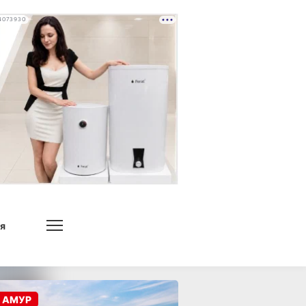
4073930
я
 АМУР