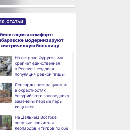
к подъёму воды в Амуре
Суд рассмотрит дело
,
дня
жителя Ульчского района
10. СТАТЬИ
о незаконном хранении
калуги
билитация и комфорт:
В Хабаровском крае
абаровске модернизируют
дня
потушили за сутки 9
ихиатрическую больницу
возгораний
На острове Фуругельма
Горнодобывающая отрасль
,
крепнет единственная
дня
Хабаровского края
в России гнездовая
демонстрирует уверенный
популяция редкой птицы
рост
Леопарды возвращаются:
Аэродром
3,
в окрестностях
дня
в Николаевске‑на‑Амуре
Уссурийского заповедника
прошёл проверку
замечены первые пары
хищников
Магнитные бури,
4,
дня
радиационный фон и пробки
На Дальнем Востоке
в Хабаровске 8 августа
впервые посчитали
леопардов и тигров по обе
Какой сегодня день:
,