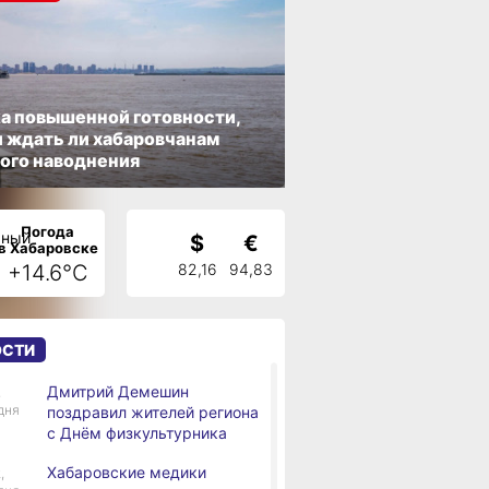
а повышенной готовности,
 ждать ли хабаровчанам
ого наводнения
Погода
$
€
в Хабаровске
+14.6°C
82,16
94,83
ОСТИ
Дмитрий Демешин
,
дня
поздравил жителей региона
с Днём физкультурника
Хабаровские медики
,