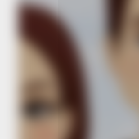
пенсии
Что положено
на усыновлён
и приёмных д
Фото:
mszn.khabkrai.ru
В Хабаровском крае семьи с усыно
детьми получают такие же меры
государственной и региональной по
как и семьи с родными детьми. Это 
капитал, региональный материнский 
пособия на детей, сообщает министе
социальной защиты края. Поддержк
предоставляется по президентскому
«Демография» и в рамках краевых 
При предоставлении мер поддержки
нет различий между усыновленными
и родными. Самая популярная и изве
программа национального проекта
«Демография» — материнский капит