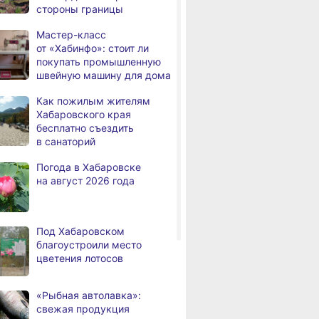
стороны границы
дня
Всемирный день кошек
Мастер-класс
В сёлах Хабаровского края
,
от «Хабинфо»: стоит ли
а
создают новые
покупать промышленную
пространства
швейную машину для дома
Арт‑объекты и спортивные
,
Как пожилым жителям
а
площадки станут частью
Хабаровского края
обновлённого сквера
бесплатно съездить
в Хабаровске
в санаторий
В районе имени Лазо
,
Погода в Хабаровске
а
заканчивают ремонт дороги
на август 2026 года
Переяславка — Аргунское
Тысячи жителей
а
Хабаровского края
Под Хабаровском
переедут в новые квартиры
благоустроили место
в 2026 году
цветения лотосов
Дмитрий Демешин наградил
,
а
лучших представителей
«Рыбная автолавка»:
строительной отрасли
свежая продукция