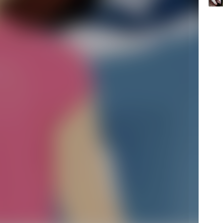
се создана
15:34
а: можно
вчер
озраст и пол
ты
ебенке.
15:03
ья
вчер
 суду
новые
даже имя-
о
формы
питание. Для
еры
я выплата
 оставшихся
ающихся
ежемесячно
,94 рублей
иента.