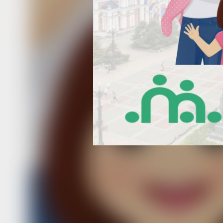
деньги по нескольким направлениям
При усыновлении ребенка в возрасте
месяцев приемная мама может полу
пособие по беременности и родам в
среднего заработка, на который нач
страховые взносы.
Усыновителям также положена един
выплата на ребенка. Если в семью п
или несколько детей, пособие оформ
на каждого малыша. С 1 февраля 202
размер пособия составляет 24604 ру
Для получения мер государственной
(не краевой) усыновителям необходи
заявление в территориальный орган
фонда России по месту жительства,
или через портал муниципальных
и государственных услуг, пособие
и единовременную выплату можно о
по месту работы или учебы.
Отметим также, что в России работа
всероссийский портал, посвященный
усыновлению — усыновите.рф. На н
представлены анкеты детей со всей 