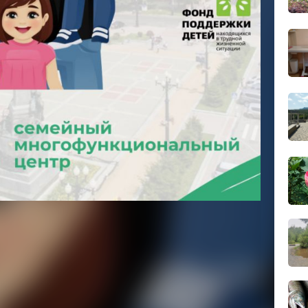
сего
.
 до трех
18:28
чить
вчер
 размере
исляются
18:14
овременная
вчер
риняли двое
ляют
4 года
бля.
17:31
 поддержки
вчер
мо подать
 Социального
 МФЦ
16:51,
вчер
формить
ет единый
16:09
вчер
ем
страны,