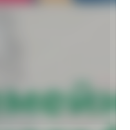
 также
азмере
ительством
новременная
елям
ьства
 тысяч
енка-
ое пособие
 в семью.
ет
39366,88
с.Дзен
и
рустно