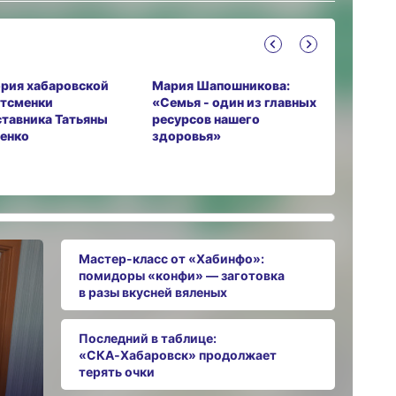
рия хабаровской
Мария Шапошникова:
Мастер-к
тсменки
«Семья - один из главных
от «Хаби
ставника Татьяны
ресурсов нашего
помидор
енко
здоровья»
заготовка
вяленых
Мастер-класс от «Хабинфо»:
помидоры «конфи» — заготовка
в разы вкусней вяленых
Последний в таблице:
«СКА‑Хабаровск» продолжает
терять очки