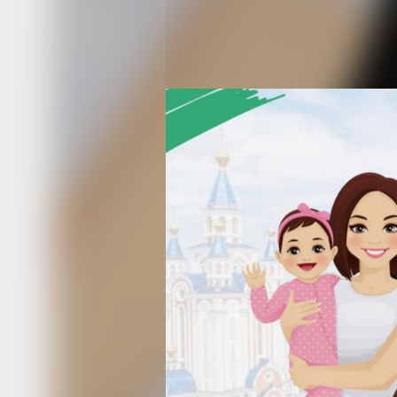
старше семи лет или братьев и сест
единовременное пособие в размере 
до 300795,04 рублей. Но это пособие
выплачивает Социальный фонд Росси
в министерстве соцзащиты.
За предоставлением краевых мер с
поддержки можно обращаться в цен
соцподдержки по месту жительства.
можно лично или через портал муни
и государственных услуг, а также ч
Что касается федеральных мер под
при усыновлении, то сертификат на 
(семейный) капитал можно получить:
— на первого ребенка, если он был 
после 1 января 2020 года.
— на второго или третьего — если о
после 1 января 2007 года.
Средства материнского капитала мо
направить на улучшение жилищных у
ежемесячную выплату на детей до тр
образование детей, приобретение то
и услуг для социальной адаптации д
с инвалидностью, формирование нак
пенсии одного из родителей либо ра