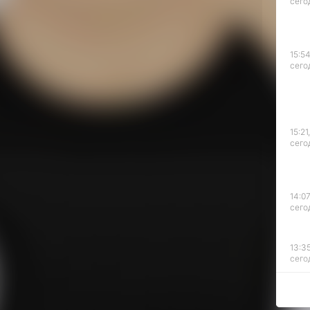
инский
сего
ного
ода.
свет с 1
07 рублей.
15:54
сего
го и каждого
получает
нского
я 2024 года
и
15:21,
сего
ению врио
уста этого
капитала
50 тысяч
14:07
евого
сего
нного
ого ребенка
13:35
 денежную
сего
я 2024 года
ой суммы
12:54
 ребенка
сего