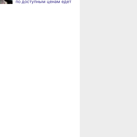
по доступным ценам едет
Жители Хабаровского края
,
в районы Хабаровского
а
вправе получить вычет
края
за спортивные занятия
и сдачу ГТО
Пенсионерам
Хабаровского края
В Хабаровске уровень
,
положена доплата
а
Амура достиг 427
за иждивенцев
сантиметров