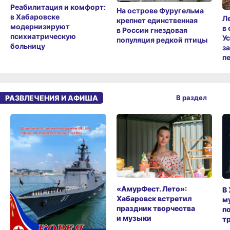
Реабилитация и комфорт:
На острове Фуругельма
в Хабаровске
Л
крепнет единственная
модернизируют
в
в России гнездовая
психиатрическую
У
популяция редкой птицы
больницу
з
п
РАЗВЛЕЧЕНИЯ И АФИША
В раздел
«АмурФест. Лето»:
В
Хабаровск встретил
м
праздник творчества
п
и музыки
т