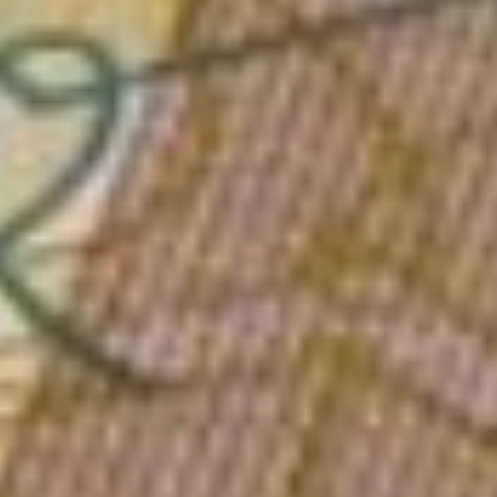
по уходу за ребенком-
инвалидом в возрасте до 18
лет или инвалидом
с детства первой группы.
С учётом районных
коэффициентов
в Хабаровском крае размер
выплаты составляет от 12
тысяч до 16 тысяч рублей,
в зависимости от района
проживания.
Больничные
и декретные
Для жителей Хабаровского
края декретные пособия
и выплаты по больничному
листу в 2024 году выросли
почти в 1,5 раза.
Максимальный размер
пособия по временной
нетрудоспособности вырос
с 83 до 122 тысяч рублей
в месяц.