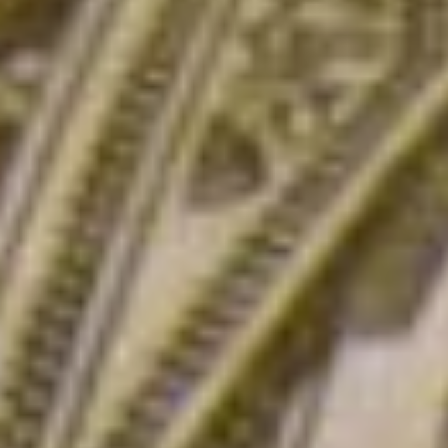
нетрудоспособных членов
семьи.
Индексации страховых
пенсий у работающих
пенсионеров по-прежнему
нет.
Будущие пенсии
В связи с индексацией
увеличилась и стоимость
индивидуального
пенсионного коэффициента,
который теперь составляет
133,05 рубля. В 2023 году
пенсионный балл был 123,77
рубля. Это важно знать
всем, кто формирует свои
пенсионные права. А также
тем, кто выходит на пенсию
в 2024 году — их пенсия
будет рассчитываться
по этой,
проиндексированной на 7,5
процента стоимости