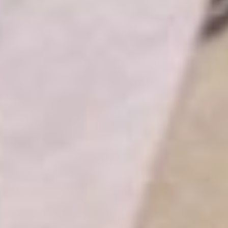
которые поступают
через систему
межведомственного
взаимодействия.
С 1 января Региональное
Отделение Социального
фонда перешло
к оформлению жителям
Хабаровского края
в беззаявительном порядке
социальных и страховых
пенсий по случаю потери
кормильца. Отделение
назначает выплаты
в течение пяти рабочих
дней с момента получения
сведений о потере
кормильца. Данные будут
поступать из ЗАГСа.
Также с 2024 года
Региональное Отделение
Социального фонда
приступило оформлению