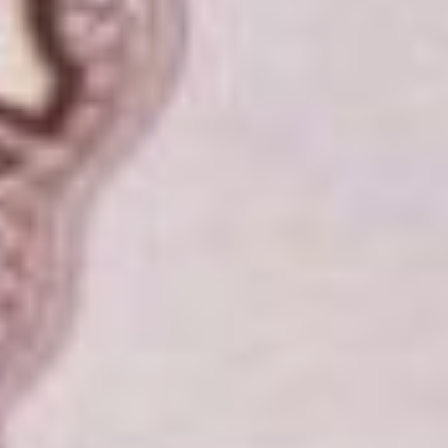
дома блокированной
застройки, в результате
которой жилая площадь
будет увеличена. Раньше
такое улучшение жилищных
условий не было
предусмотрено, поскольку
реконструкция дома
неизбежно затрагивала
жилищные условия
не только семьи
с материнским капиталом,
но и других владельцев
дома.
Ну и, наконец, еще одно
новшество — теперь
материнский капитал
можно направлять
не только на накопительную
пенсию матерей, но и
на накопительную пенсию
отцов, правда, только
отцов-одиночек либо
являющихся