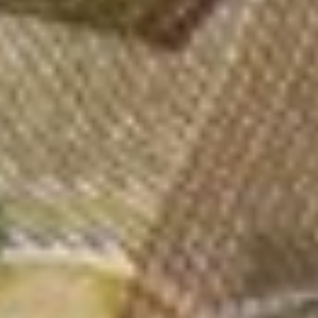
выхода из отпуска
на работу. Теперь жителям
Хабаровского края выплата
пособия продолжится
при выходе на работу
на неполный рабочий день,
работе на дому,
на дистанционной работе
и трудоустройстве
у другого работодателя.
Помимо этого, с 1 января
вступил в силу закон,
позволяющий сохранить
ежемесячные выплаты
по уходу за ребенком-
инвалидом родителям
и опекунам, вышедшим
на работу на условиях
неполного рабочего
времени. В том числе
дистанционно или на дому.
Это касается получателей
ежемесячных выплат
в размере 10 тысяч рублей