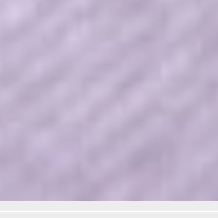
Семейным кодексом
минимальных гарантий —
это четверть МРОТ
на одного ребенка, треть
МРОТ на двоих детей
и половина МРОТ на трех
и более детей.
Новые правила учета
алиментов вступят в силу
через шесть месяцев после
публикации постановления.
Читайте нас в соцсетях:
ВКонтакте
,
Одноклассники,
Телеграм
или
Яндекс.Дзен
и
МАКС
Как вам материал?
Огонь!
Супер
Удивило
Грустно
Злость
Разочарование