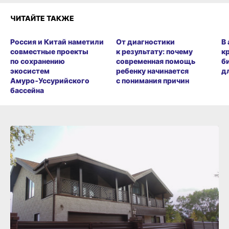
ЧИТАЙТЕ ТАКЖЕ
Россия и Китай наметили
От диагностики
В
совместные проекты
к результату: почему
к
по сохранению
современная помощь
б
экосистем
ребенку начинается
д
Амуро‑Уссурийского
с понимания причин
бассейна