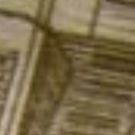
В январе повышен
прожиточный минимум,
влияющий на размер
многих пособий. Например,
единого пособия, которое
Социальный фонд
в Хабаровском крае сейчас
предоставляет родителям
более чем 111,2 тысячам
детей и почти четырем
тысячам беременных
женщин.
В 2024 году единое пособие
на детей в Хабаровском
крае составляет:
10982,5 рубля (50
процентов прожиточного
минимума ребенка),
16473,76 рубля (75
процентов прожиточного
минимума ребенка),
21965 рублей (100
процентов прожиточного