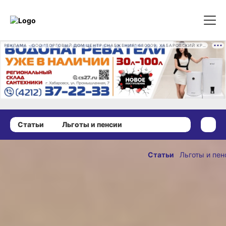
РЕКЛАМА • ООО "ТОРГОВЫЙ ДОМ ЦЕНТР СНАБЖЕНИЯ" 680009, ХАБАРОВСКИЙ КРАЙ, ГОРОД ХАБАРОВСК, ПРОМЫШЛЕННАЯ УЛ., Д. 7 ОГРН 1162724073930
Статьи
Льготы и пенсии
17 января 2024 г., 14:49
Пенсии
Статьи
Льготы и пен
и выплаты
ОПУБЛИКОВАНО
выросли
17 января 2024 г., 14:
в Хабаровском
крае