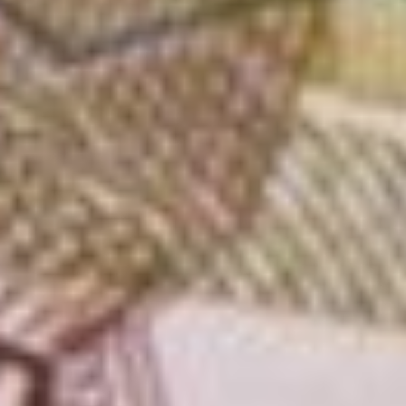
российское гражданство
на момент появления
ребенка, который является
гражданином Российской
Федерации по рождению.
Кроме того, в 2024 году
увеличился период,
в течение которого можно
обратиться за выплатой
из материнского капитала
и получить деньги за все
время с момента рождения
ребенка. Ранее это было
возможно в течение первых
трех месяцев с рождения,
с 2024 года — в течение
полугода после появления
ребенка.
Еще одно новшество —
семьи теперь могут
осуществить за счет
средств материнского
капитала реконструкцию