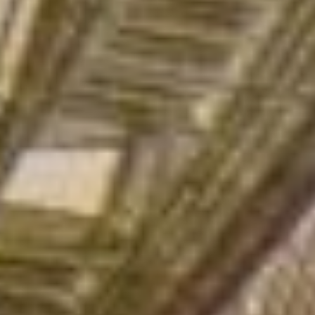
минимума ребенка).
Единое пособие
беременным женщинам
в Хабаровском крае
составляет:
10865,5 рубля (50
процентов прожиточного
минимума трудоспособного
человека),
16298,25 рубля (75
процентов прожиточного
минимума трудоспособного
человека),
21731 рубль (100 процентов
прожиточного минимума
трудоспособного человека).
Сохранить
пособие
С 2024 года за родителями
сохраняется право
на пособие по уходу
за ребенком до 1,5 лет
в случае досрочного