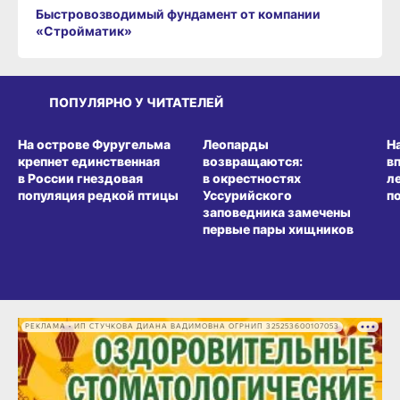
Быстровозводимый фундамент от компании
«Стройматик»
ПОПУЛЯРНО У ЧИТАТЕЛЕЙ
СРЕДА ОБИТАНИЯ
СРЕДА ОБИТАНИЯ
СР
На острове Фуругельма
Леопарды
Н
крепнет единственная
возвращаются:
в
в России гнездовая
в окрестностях
л
популяция редкой птицы
Уссурийского
п
заповедника замечены
первые пары хищников
РЕКЛАМА • ИП СТУЧКОВА ДИАНА ВАДИМОВНА ОГРНИП 325253600107053