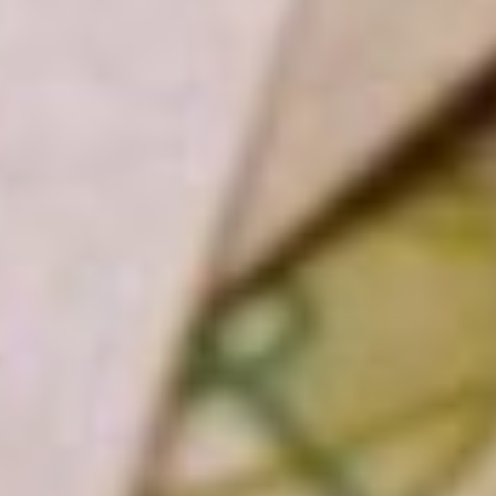
в проактивном формате
надбавок к страховой
пенсии за стаж работы
в районах Крайнего Севера.
После принятия решения
о перерасчете жители края
получат соответствующее
сообщение на портале
госуслуг или по почте
в течение трех рабочих
дней.
Реестр
нуждающихся
С 2024 года Социальный
фонд начинает поэтапно
запускать единую
цифровую платформу,
которая будет широко
использоваться
в социальной сфере
для решения различных
задач.
Как часть этой большой