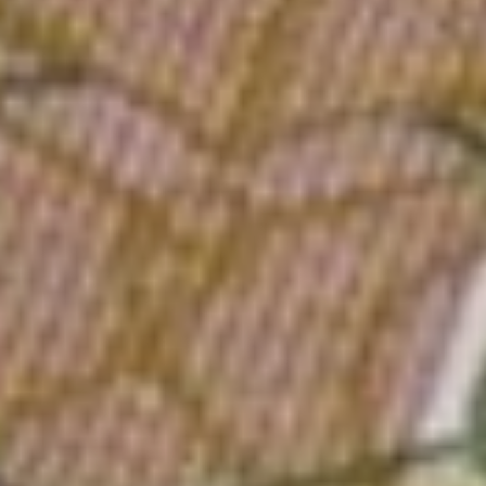
Максимальная сумма
пособия по беременности
и родам увеличилась с 383
тысяч до 565 тысяч рублей.
Предельный размер
пособия по уходу
за ребенком до 1,5 лет
для работающих родителей
теперь составляет 49 тысяч
рублей в месяц против
ранее действовавших 33,2
тысяч рублей.
Материнский
капитал
В наступившем году
вступает в действие ряд
изменений по оформлению
и распоряжению
материнским капиталом.
С 1 января 2024 года право
на материнский капитал
возникает только
у родителей, имеющих