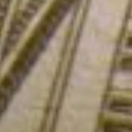
коэффициентов.
Здесь следует напомнить,
что с 1 января 2024 года
вступили в силу очередные
изменения, касающиеся
возраста выхода на пенсию.
Это очередной этап
пенсионной реформы,
запущенной в 2019 году. С
2024 года мужчины будут
выходить на заслуженный
отдых в возрасте 63 лет,
женщины — в 58 лет.
Чтобы потенциальному
пенсионеру назначили
страховую пенсию
по старости, у него к этому
моменту должен быть
наработан трудовой стаж
не менее 15 лет. А также
должно сформироваться
не менее 28,2 пенсионных
коэффициентов.
Детские пособия