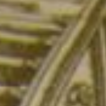
по старости в Хабаровском
крае увеличился в среднем
на 1921 рубль и составляет
теперь, в среднем, 27542
рубля.
Вместе со страховой
пенсией проиндексирована
на 7,5 процента
фиксированная выплата,
которая, собственно,
и составляет часть пенсии.
Теперь фиксированная
выплата равна 8134,88
рублям в месяц. В 2023
году она была 7567,33
рубля.
Отдельным категориям
граждан фиксированная
выплата выплачивается
в более высоком размере.
Например, тем, кто достиг
возраста 80 лет; инвалидам
I группы; гражданам,
имеющим на иждивении