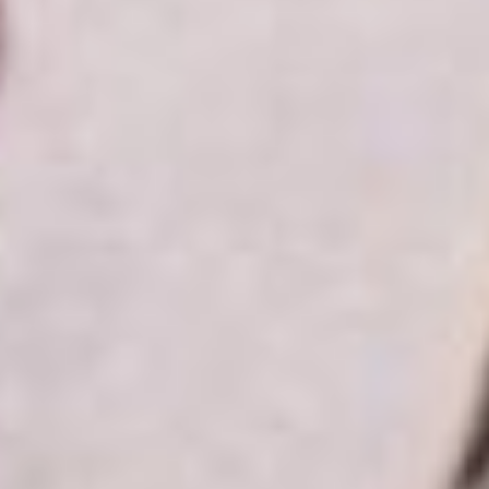
единственными
усыновителями.
С 1 января 2024 года
вступил в силу закон,
позволяющий им так же,
как и матерям, направлять
маткапитал
на формирование
накопительной пенсии.
Проактивные
услуги
Проактивный формат
предполагает, что жителям
края не нужно
самостоятельно
обращаться за назначением
выплаты и представлять
какие-либо документы.
Региональное Отделение
Социального фонда
самостоятельно оформляет
меры поддержки
на основании данных,