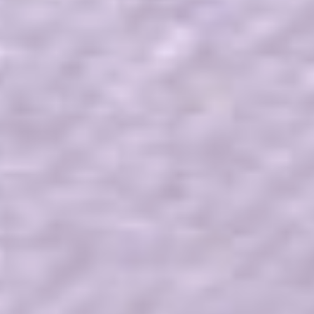
обращений, вырастет
эффективность работы
с разными группами
граждан по профилактике
бедности. Это позволит
настроить систему
поддержки индивидуально
для нуждающегося
гражданина».
Алименты
и единое пособие
Алименты учитываются
в доходе семьи
при назначении единого
пособия на детей.
Постановлением
правительства РФ №2010
от 28 ноября 2023 года
внесены изменения
в правила их учета.
Если при разводе алименты
установлены судом, то они
будут учитываться