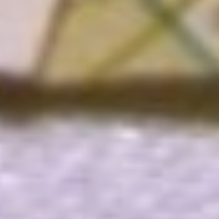
системы с января начал
работать Федеральный
реестр нуждающихся. Его
данные будут помогать
с определением граждан,
которым необходима
поддержка государства.
Таким образом, можно
теперь более адресно
предоставлять помощь.
Реестр позволит
обеспечивать мерами
поддержки такие категории
населения, как ветераны
труда и ветераны боевых
действий, многодетные
семьи, дети-сироты,
студенты и другие.
Ранее зампред российского
правительства Татьяна
Голикова говорила,
что «запуск реестра
приведет к сокращению
сроков рассмотрения