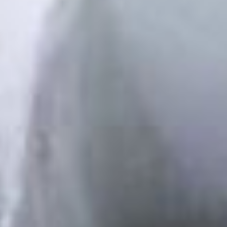
энергетического комплекса?
— В прошлом году так
символически сложилось,
что 22 декабря, в День
энергетика был достигнут
исторический пик
электрического потребления
— 1756 Мегаватт. Это
максимальный пик за всю
историю нашей страны. Наш
край постоянно прирастает
в энергопотреблении,
а значит, нам нужно
наращивать мощности. Это
главная задача.
Для этого идет модернизация
основного оборудования
на подстанциях, строится
Хабаровская ТЭЦ-4, новая
тепломагистраль ТМ-35
для обеспечения большой
части города
энергоресурсами. По нашим
расчетам, к 2026-2027 году