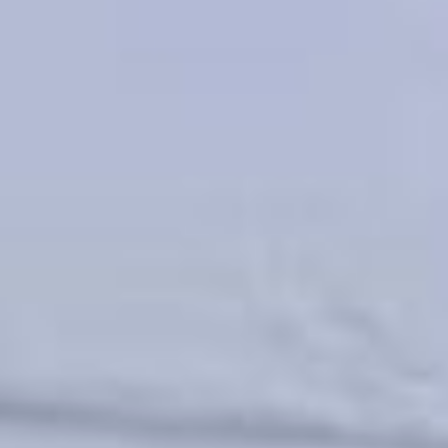
сетей.
А сколько угля или другого
топлива нужно региону,
чтобы зиму пережить?
— Угольные запасы мы
постоянно пополняем. На
начало сезона на складах
наших ТЭЦ должно
находиться один миллион
тонн угля. На 1 октября мы
запаслись углем на 98%. Но
стоит помнить,
что Николаевская, одна
из Комсомольских
и Хабаровская ТЭЦ-3
работают на газе.
Сегодня уголь к нам
поступает не только наш,
Ургальский, но еще и из
Кузбасса, и из Красноярска.
Почему нельзя обойтись
только местным? Завозить
уголь с нашего