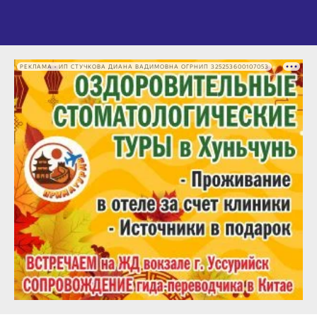
РЕКЛАМА • ИП СТУЧКОВА ДИАНА ВАДИМОВНА ОГРНИП 325253600107053