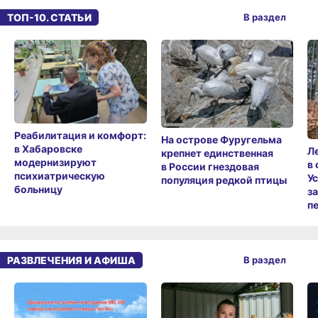
ТОП-10. СТАТЬИ
В раздел
Реабилитация и комфорт:
На острове Фуругельма
в Хабаровске
Л
крепнет единственная
модернизируют
в
в России гнездовая
психиатрическую
У
популяция редкой птицы
больницу
з
п
РАЗВЛЕЧЕНИЯ И АФИША
В раздел