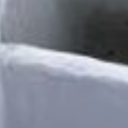
будем ощущать
существенное увеличение
электропотребления.
А с чем связан рост
электропотребления?
— Запускается Малмыжский
комбинат, идет
электрификация Восточного
полигона. От Волочаевки
до Ванино будет 16 точек
присоединения к сетям РЖД.
Это потребует еще 430
Мегаватт дополнительного
электропотребления. Чтобы
поезда спокойно ездили
на электротяге, мы должны
обеспечить
их электроснабжением.
Сейчас в Хабаровске
строится тепломагистраль
ТМ-35, зачем она нужна?
— Она нужна для нужд
жилищной застройки