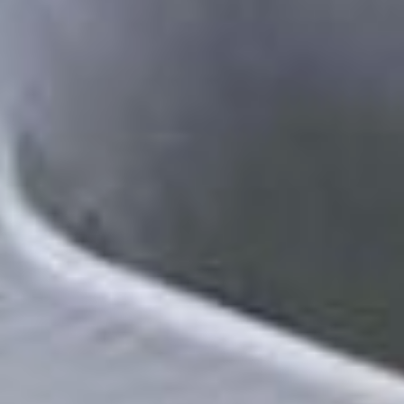
средств федерального
бюджета и по
концессионному соглашению
с правительством
Хабаровского края. На
сегодняшний день
смонтировано более 50
процентов. Все работы
по строительство будут
завершены в этом году,
в следующем планируем
запуск.
Почему важно платить
за ресурсы?
— У нас затраты
на подготовку топливно-
энергетического комплекса
к зиме составляет порядка 8
миллиардов рублей. При этом
задолженность
за потреблённые ресурсы
составляет 8,3 миллиарда
рублей. То есть мы на эту
сумму могли бы в два раза