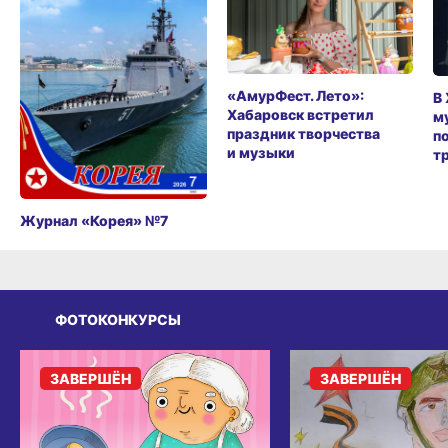
«АмурФест. Лето»:
В
Хабаровск встретил
м
праздник творчества
п
и музыки
т
Журнал «Корея» №7
ФОТОКОНКУРСЫ
ЗАВЕРШЁН
ЗАВЕРШЁН