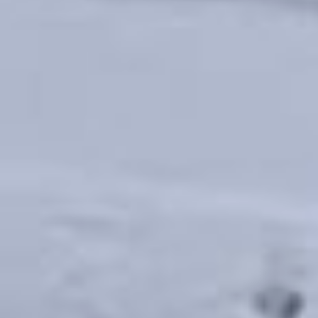
месторождения
под Чегдомыном было бы
самым оптимальным
вариантом. Но каждая
станция в крае
проектировалась в разное
время и под различные
условия. Соответственно,
и угль требуется для работы
разный. Например,
Хабаровская ТЭЦ-2 введена
в эксплуатацию в 1935 году,
Комсомольской ТЭЦ-2
в следующем году будет 90
лет. Они появились, когда
еще не было Ургальского
месторождения. А
Совгаванская ТЭЦ самая
молодая. Запускали ее в 2020
году. Она делалась под наш
местный уголь.