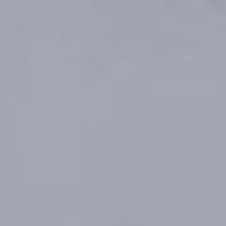
рублей. За этот год было
изысканно за электроэнергию
143 миллионов рублей, 509
миллионов рублей
за тепловую энергию и 58
миллионов рублей за газ.
Александр Сергеевич, вы
рассказывали о запуске
крупных энергетических
проектов. Скажите,
благодаря этому наступит ли
когда-нибудь такое время
в Хабаровске, когда не будут
летом отключать воду
горячую?
— Если говорить
про Хабаровск, то так
устроен наш город, что это
почти не возможно.
Строились станции,
добавлялись другие, они
соединялись теплосетями.
Они растянуты на большие
расстояния. Поэтому, если