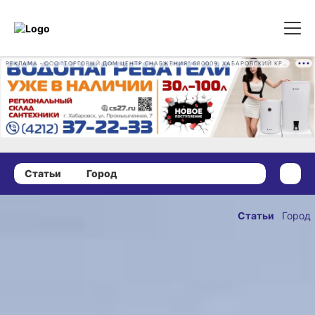
РЕКЛАМА • ООО "ТОРГОВЫЙ ДОМ ЦЕНТР СНАБЖЕНИЯ" 680009, ХАБАРОВСКИЙ КРАЙ, ГОРОД ХАБАРОВСК, ПРОМЫШЛЕННАЯ УЛ., Д. 7 ОГРН 1162724073930
Статьи
Город
05 октября 2024 г., 12:30
Всем тепла: мы
Статьи
Город
поговорили
ОПУБЛИКОВАН
с заместителем
05 октября 2024 г., 1
министра
энергетики