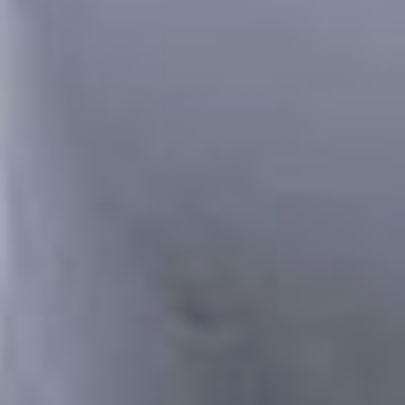
Северной части города.
Сегодня в Хабаровске
ощущается дефицит тепловой
энергии. Потребность в новой
тепломагистрали назрела
уже давно. Те, что есть
от ТЭЦ-3, перегружены. Если
мы запустим ТМ-35,
то получим возможность
обеспечить теплом
дополнительных
потребителей. Стройка
состоит из двух этапов: 9 км
линейной части до улицы
Бондаря и на самой станции
необходимо поставить новое
насосное оборудование,
чтобы воду можно было
доставлять до потребителей.
В прошлом году удалось
решить вопрос
с финансированием.
Строительство будет
осуществляться за счёт