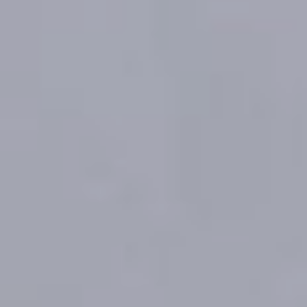
идет ремонт на одной
станции, мы не можем
прокачать большой объём
воды от другой, чтобы
перекрыть. Но и без
ремонтных работ мы
не можем обойтись. Идёт
старение тепловых сетей,
в определенных местах
требуется их перекладка.
Поэтому мы вынуждены
отключать горячую воду
на время. Но я думаю,
что самое главное,
что благодаря этим
ремонтным работам мы
можем обеспечить жителей
края надёжным
теплоснабжением зимой.
В ТЕМУ:
В Хабаровском крае сироты
покупают собственное жильё
Читайте нас в соцсетях: