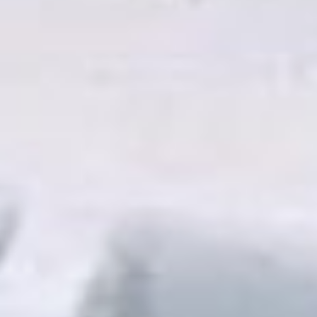
Александр Чипизубов,
первый заместитель
Министра энергетики
Хабаровского края.
Какие задачи стоят
для повышения надёжности
работы топливной