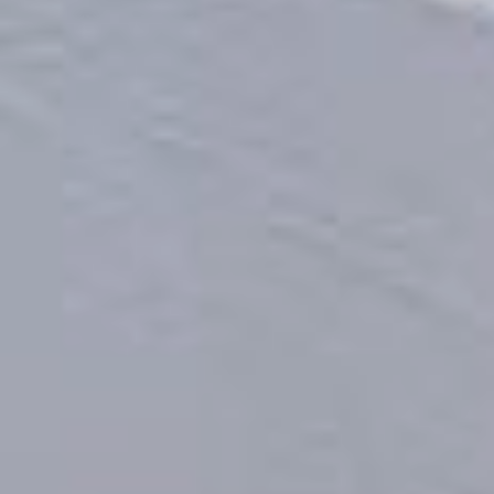
увеличить ремонтную
программу. Из этих 8
миллиардов задолженность
за тепловую и электрическую
энергию составляет порядка
семи миллиардов рублей.
Остальное — недоплата
за газ. Основным
неплательщиком у нас
является население. Частные
лица задолжали
за электричество 580
миллионов рублей, а за тепло
— 5,7 миллиардов рублей.
Проводим претензионную
работу. За 8 месяцев этого
года на должников
по электрической энергии
было подано более 11 тысяч
заявлений на сумму порядка
350 миллионов руб. По теплу
— свыше 28 тысяч заявлений
на сумму 964 миллионов