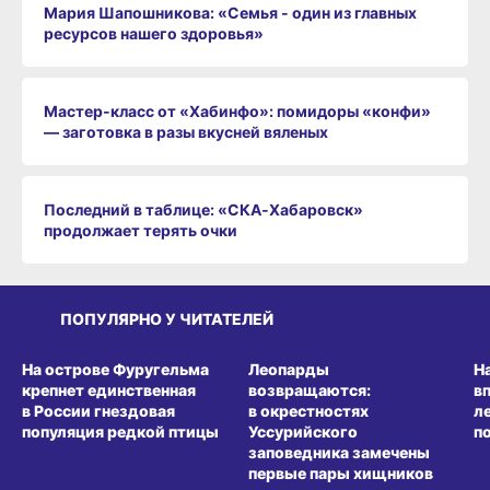
Мария Шапошникова: «Семья - один из главных
ресурсов нашего здоровья»
Мастер-класс от «Хабинфо»: помидоры «конфи»
— заготовка в разы вкусней вяленых
Последний в таблице: «СКА‑Хабаровск»
продолжает терять очки
ПОПУЛЯРНО У ЧИТАТЕЛЕЙ
СРЕДА ОБИТАНИЯ
СРЕДА ОБИТАНИЯ
СР
На острове Фуругельма
Леопарды
Н
крепнет единственная
возвращаются:
в
в России гнездовая
в окрестностях
л
популяция редкой птицы
Уссурийского
п
заповедника замечены
первые пары хищников