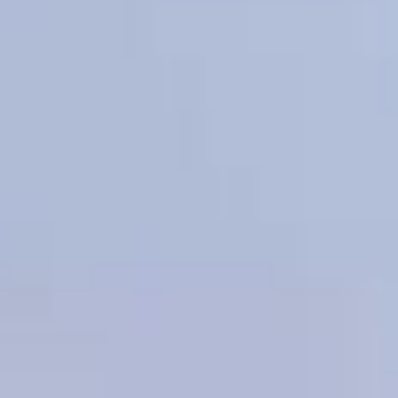
для того, чтобы батареи
в наших домах в нужный
момент стали горячими?
— В Хабаровском крае у нас
девять ТЭЦ: три
в Хабаровске, три
в Комсомольске, по одной
в Амурске, в Советской
Гавани и Николаевске. Там,
кстати, самая северная
теплоцентраль. И основная
подготовка к осенне-зимнему
сезону заключается
в ремонте энергетического
оборудования
и энергоблоков. В этом году
на эти цели у нас направлено
восемь миллиардов. И
на сегодняшний день всё
энергетическое оборудование
готово к отопительному
сезону. Выполнен ремонт
и реконструкция 19 км
магистральных тепловых