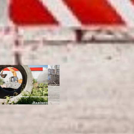
колледжа. На остальном
протяжении будет
организована «разуклонка»,
– пояснили в городском
управлении дорог и
внешнего благоустройства.
А также рабочие вынесут
все инженерные
коммуникации, возведут
подземный и надземный
переходы.
Previous
Next
Напомним, вопрос по
строительству пешеходных
переходов через улицу
Тихоокеанскую в прошлом
году вызвал большой