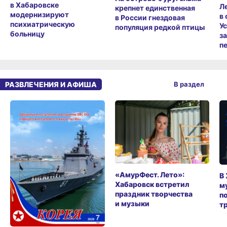
в Хабаровске
Л
крепнет единственная
модернизируют
в
в России гнездовая
психиатрическую
У
популяция редкой птицы
больницу
з
п
РАЗВЛЕЧЕНИЯ И АФИША
В раздел
«АмурФест. Лето»:
В
Хабаровск встретил
м
праздник творчества
п
и музыки
т