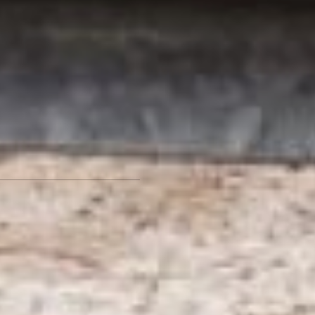
случаются аварии. Вот уже
несколько лет городские
власти размышляют над
тем, как решить вопрос.
Были предложения по
организации в этом месте
автомобильной развязки,
возможно, даже
двухуровневой. Но пока это
только планы, не
подкрепленные финансово...
Фото и видео Ольги
Цыкаревой
Читайте нас в соцсетях:
ВКонтакте
,
Одноклассники,
Телеграм
или
Яндекс.Дзен
и
МАКС
Как вам материал?
Огонь!
Супер
Удивило
Грустно
Злость
Разочарование