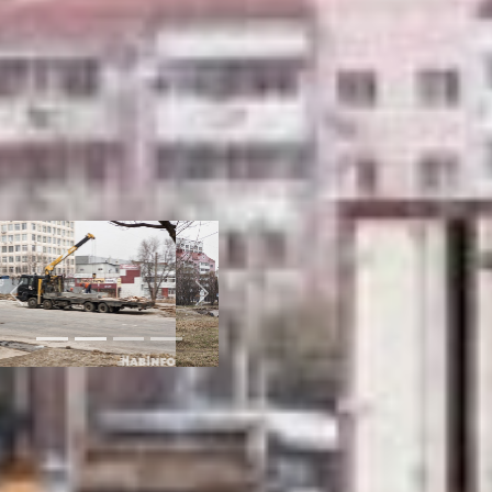
тротуары пойдут за
трамвайными путями – это
как раз проблемное место
от Топографического
техникума через
Салтыкова-Щедрина и
далее, – сообщил начальник
управления дорог и
внешнего благоустройства
администрации Хабаровска
Александр Васильев.
Previous
Next
В ходе ремонта
планируется расширить
проезжую часть, сообщил
чиновник. Здесь планируют
разбить четыре полосы для
движения транспорта, по