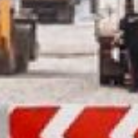
две в каждую сторону. В
отдельных местах полос
будет даже пять – одна для
поворота. Чтобы расширить
тесную трассу, придется
спилить десятки деревьев,
которые растут со стороны
ТОГУ и Академии
экономики и права.
Переноса трамвайных
путей в планах нет. По ним
будет продолжать ходить
трамвай маршрута №5.
Запланированы и работы по
благоустройству. Вдоль
улицы организуют
тротуары, установят новые
остановки, фонари и
светофоры.
– Также будет выполнен
лотковый водоотвод в
районе рынка на остановке
«Депо-2» и на участке от
ТОГУ до технического