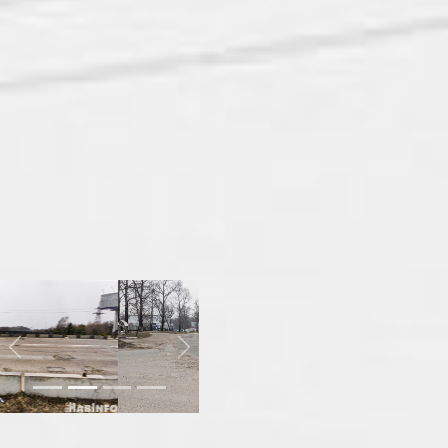
дорожная техника и
рабочие. Сегодня состояние
одной из основных
автотрасс северной части
города оставляет желать
лучшего: асфальт - в
трещинах и ямах, на
некоторых участках вообще
нет тротуаров. Ежедневно в
час пик по утрам и вечерам
автомобили и автобусы
толкаются на тесной улице,
борясь за право проехать
первым.
ремонт
тихоокеанской
Previous
Next
Ремонт проведут в рамках
нацпроекта «Безопасные