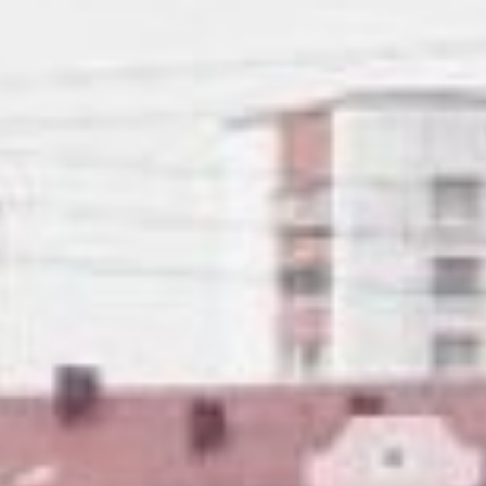
качественные дороги».
Общая стоимость контракта
составляет 745 миллионов
рублей. Участок длиною в
три с половиной километра
от улицы Шелеста до
Трехгорной приводить в
нормативное состояние
будут два года. В 2022-м
запланировано обустроить
1,5 км, на это уйдет 314
миллионов рублей. Сейчас
работы по выемке
основания ведутся
недалеко от улицы
Поселковой.
– В этом году мы начнем
участок от улицы Шелеста в
сторону базы КАФ.
Параллельно будут
выполняться работы по
устройству пешеходных
связей. Это значит, что