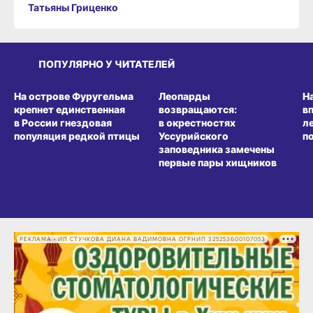
Татьяны Гриценко
ПОПУЛЯРНО У ЧИТАТЕЛЕЙ
СРЕДА ОБИТАНИЯ
СРЕДА ОБИТАНИЯ
СР
На острове Фуругельма
Леопарды
Н
крепнет единственная
возвращаются:
в
в России гнездовая
в окрестностях
л
популяция редкой птицы
Уссурийского
п
заповедника замечены
первые пары хищников
РЕКЛАМА • ИП СТУЧКОВА ДИАНА ВАДИМОВНА ОГРНИП 325253600107053