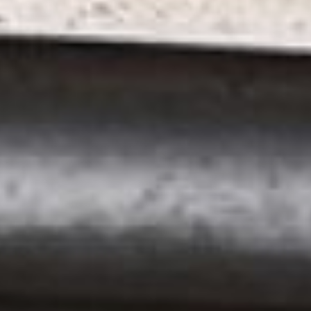
Напомним, в прошлом году
в Хабаровске закончили
ремонт прилегающей улицы
Шелеста
. Здесь также
расширили дорожное
полотно, организовали
тротуары. Автотрассу хоть и
расширили, но
значительного облегчения
это не принесло –
просторная дорога
упирается в двухполосную
Тихоокеанскую.
Еще один проблемный
объект в этой части города
– перекресток улиц
Большая –Воронежская.
Здесь регулярно
собираются пробки, и