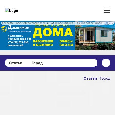
РЕКЛАМА • ООО "СТРОЙТОРГ" 680014, ХАБАРОВСКИЙ КРАЙ, Г ХАБАРОВСК, НОВОВЫБОРГСКАЯ УЛ, Д. 54А ОГРН 1222700016186
Статьи
Город
25 апреля 2022 г., 10:00
Два года - по
Статьи
Город
пробкам. В
ОПУБЛИКОВАНО
Хабаровске
25 апреля 2022 г., 10:
наконец-то
начали ремонт