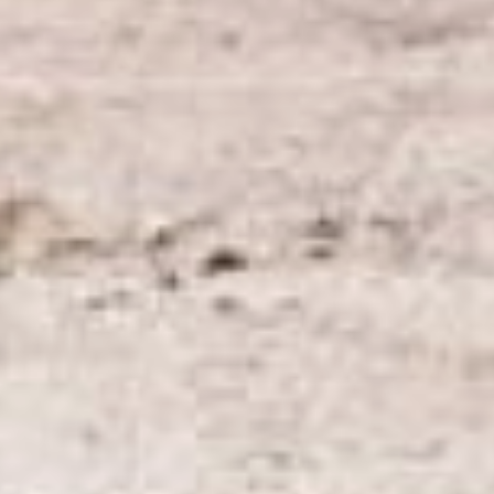
части города, заранее
продумывать пути объезда.
Улицу будут регулярно
перекрывать, оставляя для
проезда по одной полосе
– Водителей призываю быть
терпимыми, с пониманием
отнестись к работам,
проводимым на
Тихоокеанской. По
возможности пользуйтесь
общественным
транспортом, задействуйте
улицы Правобережную и
Воронежское шоссе.
Объект сложный, но я
уверен, что мы сделаем все
намеченное, – обратился к
хабаровчанам мэр Сергей
Кравчук в ходе осмотра
автодороги.