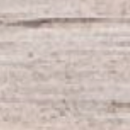
общественный резонанс. В
краевом центре даже
провели специальный опрос
жителей, онлайн-
голосование на сайте мэрии
и не одно очное обсуждение
проектов совместно с
общественниками и
проектировщиками. После
долгих размышлений и
голосований принято
решение в районе ТОГУ
построить подземный
переход, а у «нархоза» -
обычную регулируемую
«зебру». От первоначальной
идеи строительства
надземного перехода у
ХГУЭП при реконструкции
улицы решили отказаться.
Автолюбителей просят
приготовиться к
сложностям с
передвижением в северной