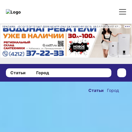
РЕКЛАМА • ООО "ТОРГОВЫЙ ДОМ ЦЕНТР СНАБЖЕНИЯ" 680009, ХАБАРОВСКИЙ КРАЙ, ГОРОД ХАБАРОВСК, ПРОМЫШЛЕННАЯ УЛ., Д. 7 ОГРН 1162724073930
Статьи
Город
04 января 2023 г., 12:00
Более 150
Статьи
Город
жизней
ОПУБЛИКОВАНО
спасли
04 января 2023 г., 12:00
пожарные в
Хабаровском