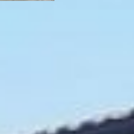
Открыл мероприятие
приветственной речью
Роман Мирошин.
- Пожарная часть
укомплектована новой
техникой и командой. Это
все ради защиты и
помощи при ЧС , для
спасения граждан и их
имущества. Ваш труд,
мужество, готовности в
любых сложных
обстоятельствах
противостоять стихии.
Подразделения
находятся в постоянной
боевой готовности для
сохранения самого
дорого- человеческой
жизни. Благодаря вам из
огня в 2022 году спасено
153 жизни. Мы относимся
к вам с большим