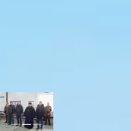
Торжественный
момент и слова
благодарности
Почетными гостями на
знаменательном
празднике были
заместитель
Председателя
Правительства края по
инфраструктуре Роман
Мирошин, заместитель
начальника Главного
управления МЧС России
по Хабаровскому краю
Иван Колонтай.
день
спасателя 2022
Previous
Next