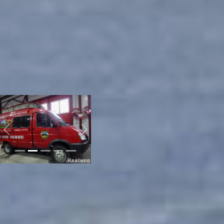
моментом праздника
стала экскурсия. Дети и
взрослы с огромным
интересом
рассматривали технику и
пожарные машины.
Детям разрешалось даже
немного побыть
водителем машины и
гордо покрутить руль.
Previous
Next
Желающие могли
примерить часть
пожарной экипировки.
Например, достаточно
частым предметом для
фотографий был шлем и