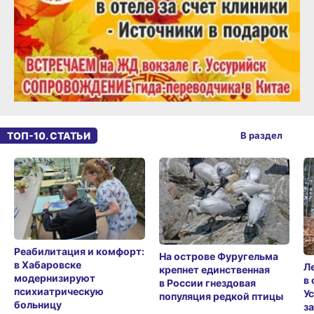
ТОП-10. СТАТЬИ
В раздел
Реабилитация и комфорт:
На острове Фуругельма
в Хабаровске
Л
крепнет единственная
модернизируют
в
в России гнездовая
психиатрическую
У
популяция редкой птицы
больницу
з