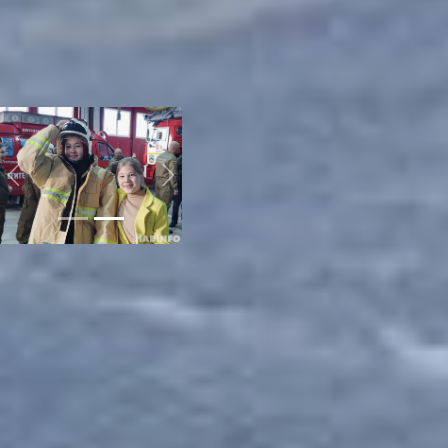
куртка. Вопросов
пожарным задавалось
очень много и на каждый
из них они интересно
отвечали, объясняя, что,
как и для чего работает.
Previous
Next
Пройдя дальше, гости
заходили в комнату
отдыха, кухню-столовую,
раздевалку и склад с
дыхательными
аппаратами «Зевс»,
панорамными масками и
спасательными
устройствами. Каждый
остался от неё в восторге
и узнал для себя новое.