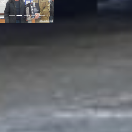
Previous
Next
Творческие
номера
Своими творческими
номерами поздравили
гостей команда «убойная
сила», которая в
небольшой сценке
показала работу
пожарного, а после в
словах и песне выразила
благодарность за их
важный и значимый труд.
Порадовало участников и
гостей праздника
выступление вокального
ансамбля «Стиль» с
красивой русско-
народной песней в
национальных костюмах.