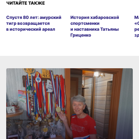
ЧИТАЙТЕ ТАКЖЕ
Спустя 80 лет: амурский
История хабаровской
М
тигр возвращается
спортсменки
«
в исторический ареал
и наставника Татьяны
р
Гриценко
з