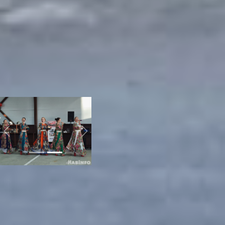
- Выступление ребят
было искренним и
душевным. Не смотря на
волнение, они достойно
справились с этим. Песня
трогательная, а сами
стихи и слова в них очень
важные, - поделилась
впечатлениями Инга
Иванова.
Previous
Next
Экскурсия и
знакомство с
бытом
пожарных
Наиболее интересным