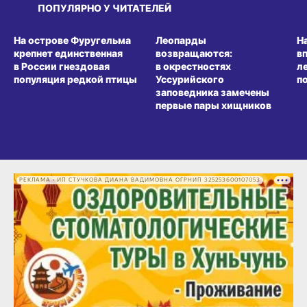
ПОПУЛЯРНО У ЧИТАТЕЛЕЙ
СРЕДА ОБИТАНИЯ
СРЕДА ОБИТАНИЯ
СР
На острове Фуругельма
Леопарды
Н
крепнет единственная
возвращаются:
в
в России гнездовая
в окрестностях
л
популяция редкой птицы
Уссурийского
п
заповедника замечены
первые пары хищников
РЕКЛАМА • ИП СТУЧКОВА ДИАНА ВАДИМОВНА ОГРНИП 325253600107053