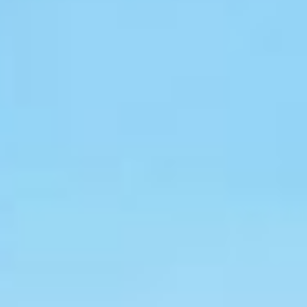
стало и то, что открытие
части совпал с Днем
Спасателя. По словам
главы Тополевского
сельского поселения
Виталия Заярного,
пожарная часть, в
составе 34 человек,
обеспечит безопасность
не только самому с.
Мирному, но и восточной
части Хабаровска и
другим ближайшим
населённым пунктам
Хабаровского района:
Восточное, Галкино,
Мирное, Тополево. В
общей сложности там
проживает около 20
тысяч человек. В случае
пожара машина
приезжает в течении 4-6
минут.