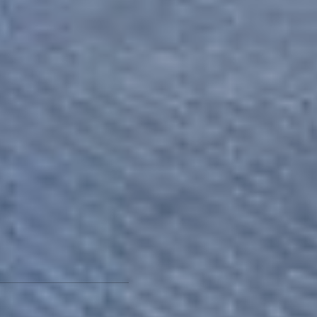
Например, юный
хабаровчанин Павел
Игнатов, восторженно
рассказывал нам о том,
что высота пожарной
лестницы на автомобиле
равна 30 метрам. Это как
девятиэтажное здание.
Милена Самохина
получила ответы на
вопросы о различии
новых и старых
кислородных баллонов.
Новая модель, как
оказалось, на пять
килограмм легче
предыдущей.
Завершилось
мероприятие общим фото.
Фото автора
Новые автобусы из Китая
будут возить хабаровчан,