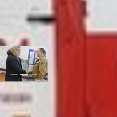
Благодарностями главы
хабаровского
муниципального района
наградили заместителя
начальника части Андрея
Власова, пожарному
Василию Бодунову и
начальника караула
Александр Савельев.
Previous
Next
По сложившейся
традиции священник
освятил здание и подарил
икону «Божией Матери» -
небесной
покровительницы
пожарных и отметил, что