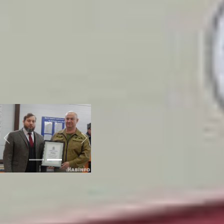
Хабаровском крае из рук
Председателя
Правительства края по
инфраструктуре
получили: начальник
части Анатолий
Боровской, водители
пожарного автомобиля с
автолестницей Алексей
Голобко и Сергей
Марченко.
Previous
Next
Выражая слова
благодарности
заместитель начальника
Главного управления
МЧС России по