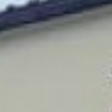
уважением, - сказал
Роман Мирошин.
Роман Мирошин,
заместитель
Председателя
Правительства края по
инфраструктуре
Благодарности
губернатора за
добросовестный труд,
высокий
профессионализм,
большой вклад в
обеспечение
противопожарной
безопасности в