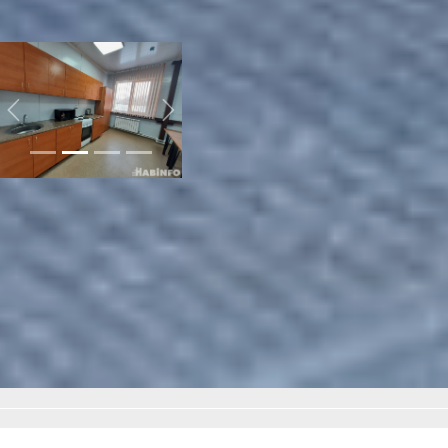
читайте материал по
ссылке.
Previous
Next
Читайте нас в соцсетях:
ВКонтакте
,
Одноклассники,
Телеграм
или
Яндекс.Дзен
и
МАКС
Как вам материал?
Огонь!
Супер
Удивило
Грустно
Злость
Разочарование