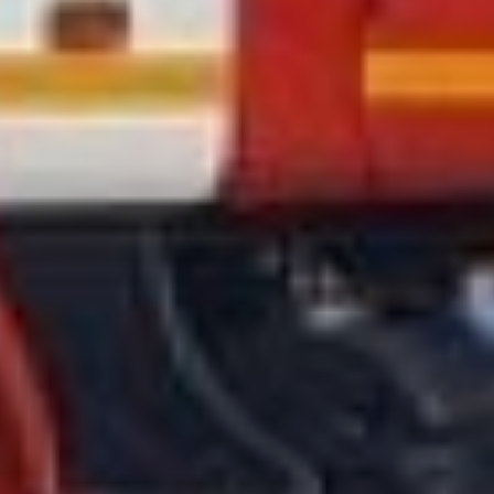
здесь все создано для
нормальной службы,
отдыха и учебы.
- К вопросу
строительства части мы
подошли основательно.
Сначала мы долго
выбирали место. Надо
было соблюсти два
главных условия - место
и близость к частному
сектору и селам. Проект
завершен. Пожарная
часть построена, -
рассказал глава
Тополевского сельского
поселения Виталий