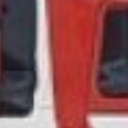
подчеркнул и Александр
Яц, так там
обслуживаются многие
районы, а Хабаровский
район как никто другой,
прирастает численностью
населения.
Александр Яц, глава
Хабаровского
муниципального района
В перерыве между
словами благодарности
от важных гостей
праздника, награждение
почётных пожарников
станции продолжилось.