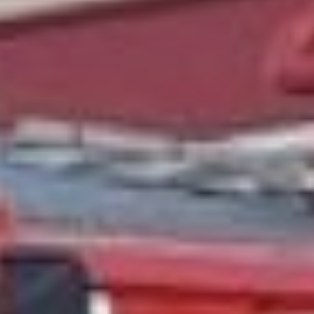
Хабаровскому краю Иван
Колонтай, отметил, что
полностью уверен в
выполнении всех
поставленных задач
личным составом вновь
открываемой части, так
как у них есть все
необходимое для этого.
Иван Колонтай,
заместитель начальника
Главного управления
МЧС России по
Хабаровскому краю
Значимость этой
пожарной части