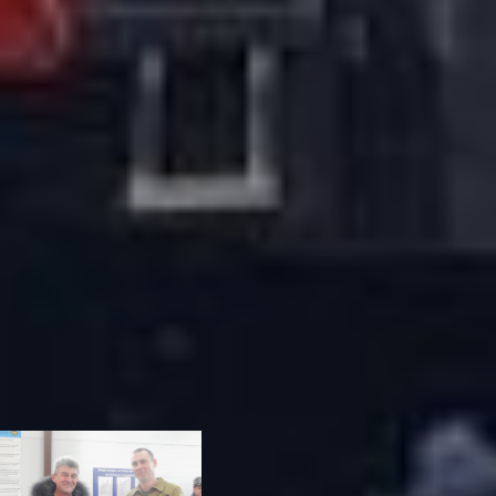
Заярный.
Одновременно
волнительным и
значимым событием
стало вручение
символического ключа
строителем Максимом
Тушиным начальнику
части Анатолию
Боровскому. В качестве
подарков от гостей
пожарные получили
сертификаты, большой
телевизор и термопот.
После почетные гости в
торжественной
обстановке ножницами
перерезали красную
ленточку.
день спасателя
2022