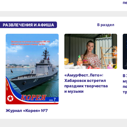
п
РАЗВЛЕЧЕНИЯ И АФИША
В раздел
«АмурФест. Лето»:
В
Хабаровск встретил
м
праздник творчества
п
и музыки
т
Журнал «Корея» №7