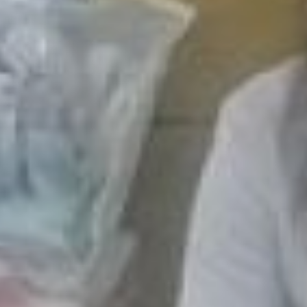
– популяризация
осознанного подхода к
материнству, дополняет
супруга Юлия
Бронникова.
- Наш лекторий – место,
где каждая участница
может получить доступ не
к «мифам, рассказам и
пересказам, как было у
других», а именно к
профессиональным
знаниям. Здесь они
расстаются со своими
страхами и узнают что-то
новое для себя, находят
единомышленниц и
друзей, — уточняет она.