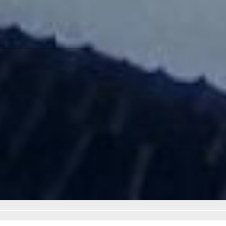
хабаровчанка Ольга
Андреева.
Елена Семенова Фото
автора
Закрыть все детские
дома планируют в
Хабаровском крае -
читайте по ссылке
Читайте нас в соцсетях:
ВКонтакте
,
Одноклассники,
Телеграм
или
Яндекс.Дзен
и
МАКС
Как вам материал?
Огонь!
Супер
Удивило
Грустно
Злость
Разочарование