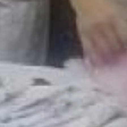
расширился и
продолжает набирать
обороты. В планах –
выход на всероссийский
уровень.
- Мероприятие проходит
четыре раза в год в пяти
городах страны. Это
Владивосток, Иркутск,
Благовещенск,
Комсомольск-на-Амуре и
Хабаровск. Планируем
расширить этот перечень,
- улыбаясь, рассказывает
Валерий. - В проекте
много энергии,
благодарности, он очень
заряжает! У нас немало
активностей,
направленных на
создание сообщества
молодых мам. Например,
игра «Тайный друг», где