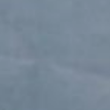
предоставленные им
возможности оценили
достаточно высоко.
- Я впервые посещаю
такое мероприятие.
Полезное, очень
информативное, особенно
для первородящих –
рассказывают о мерах
социальной поддержки,
как выбрать какие-то
товары для малышей. И
это тоже очень важно, так
как в интернете масса
информации и порой
трудно сориентироваться.
Я - мама с опытом, тоже
узнала какие-то новые
для себя вещи. В любом
случае — это общение,
встречи, знакомства, да и
просто возможность
интересно и с пользой
провести время, - считает