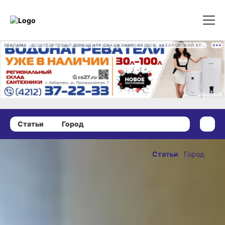
РЕКЛАМА • ООО "ТОРГОВЫЙ ДОМ ЦЕНТР СНАБЖЕНИЯ" 680009, ХАБАРОВСКИЙ КРАЙ, ГОРОД ХАБАРОВСК, ПРОМЫШЛЕННАЯ УЛ., Д. 7 ОГРН 1162724073930
Статьи
Город
03 октября 2023 г., 17:51
Игры, в
Статьи
Город
которые
ОПУБЛИКОВАНО
играют мамы:
03 октября 2023 г., 17:51
чему научил
хабаровчанок