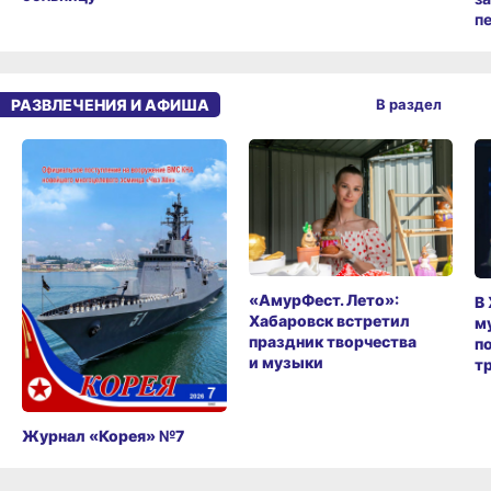
п
РАЗВЛЕЧЕНИЯ И АФИША
В раздел
«АмурФест. Лето»:
В
Хабаровск встретил
м
праздник творчества
п
и музыки
т
Журнал «Корея» №7