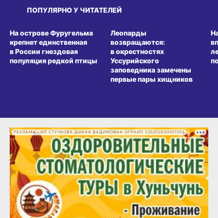
ПОПУЛЯРНО У ЧИТАТЕЛЕЙ
СРЕДА ОБИТАНИЯ
СРЕДА ОБИТАНИЯ
СР
На острове Фуругельма
Леопарды
Н
крепнет единственная
возвращаются:
в
в России гнездовая
в окрестностях
л
популяция редкой птицы
Уссурийского
п
заповедника замечены
первые пары хищников
РЕКЛАМА • ИП СТУЧКОВА ДИАНА ВАДИМОВНА ОГРНИП 325253600107053