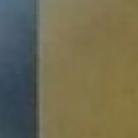
на все свои вопросы,
услышать мнение и
рекомендации экспертов
– такую возможность
получили будущие и
молодые мамочки,
пришедшие в минувшие
выходные на «МамаФест»
(16+).
мамафест
Мероприятие проходило в
формате девичника. В
первый день участвовали
будущие мамы. Второй
же день был посвящен
мамам с детьми. Как
рассказали организаторы