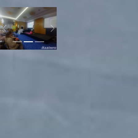
молодых мам.
Previous
Next
- Наши партнеры –
владельцы бизнеса, и кто
как не они лучше всего
расскажут о своей
продукции, - отметили
организаторы.
Одной из самых
увлекательных
составляющих
мероприятия стала игра-
квест, по прохождению
которой девушки
получили приятные
подарки.
Участницы девичника все