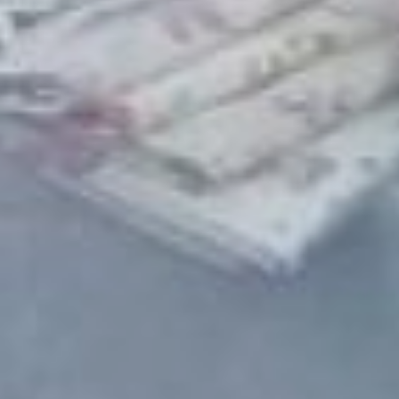
девушки должны
обменяться подарками с
незнакомой девочкой. И,
как показывает практика,
к этому все подходят
очень серьезно. Подтекст
игры в том, чтобы
сформировать новый круг
общения, познакомить
девушек друг с другом.
Многие после девичника
общаются и далее
встречаются, обсуждают
общие проблемы и
вместе гуляют с
малышами, - отмечает он.
Помимо профильных
специалистов, активное
участие в девичнике
приняли и хабаровские
предприниматели,
работающие в секторе
товаров и услуг для
детей, будущих и