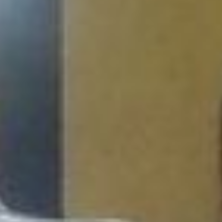
- Проект выстраивает
коммуникацию между
госорганами, бизнесом и
девочками. Суть - в
прямом диалоге между
ними. Здесь можно
задать вопросы, посетить
мастер-классы. Мы
приглашаем различных
специалистов:
психологов, гинекологов,
акушеров, консультантов
по грудному
вскармливанию. Мамам
рассказывают, как
быстро восстановиться
после родов, как
сохранить семью, и о
многих других волнующих
их проблемах, - поясняет
Валерий Бронников.
Основная цель девичника