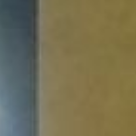
фестиваля Валерий и
Юлия Бронниковы,
формат мероприятия
выбран неслучайно.
Неформальная
обстановка помогает
участницам лучше
воспринимать
информацию, снимает
внутреннее напряжение и
тревоги будущих и
молодых мам.
мамафест