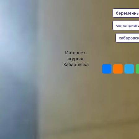
АВТОР
ТЕГИ
МамаФест
беременн
Пожалуй, каждая мама –
малыша или уже
взрослого ребенка – с
мероприят
нежностью вспоминает
тот трепетный период,
хабаровс
Наталья
когда носила еще
Майорова
нерожденного кроху под
Интернет-
сердцем. Однако, как
журнал
ПОДЕЛИТЬ
показывает статистика,
Хабаровска
период беременности у
многих связан не только с
радостью ожидания
малыша, но и с
тревогами. Как пройдут
роды, смогу ли я
заботиться о малыше, что
нужно подготовить к его
появлению? – Эти и
многие другие вопросы
встают перед будущими
мамами. Снять женские
тревоги, получить ответы