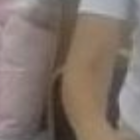
По словам организаторов,
несколько лет назад они -
родители троих детей -
задумались, как сделать
так, чтобы материнство
приносило исключительно
положительные эмоции, а
молодые мамы, находясь
в декрете, не чувствовали
себя изолированными. И
решили, что могут
поделиться своим
родительским опытом.
Так появилась идея
проведения девичников.
Сегодня проект, которому
уже полтора года,