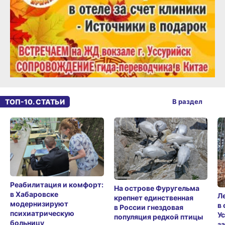
ТОП-10. СТАТЬИ
В раздел
Реабилитация и комфорт:
На острове Фуругельма
в Хабаровске
Л
крепнет единственная
модернизируют
в
в России гнездовая
психиатрическую
У
популяция редкой птицы
больницу
з