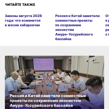
ЧИТАЙТЕ ТАКЖЕ
Законы августа 2026
Россия и Китай наметили
О
года: что изменится
совместные проекты
к
в жизни хабаровчан
по сохранению
с
экосистем
р
Амуро‑Уссурийского
с
бассейна
Россия и Китай наметили совместные
проекты по сохранению экосистем
Амуро‑Уссурийского бассейна