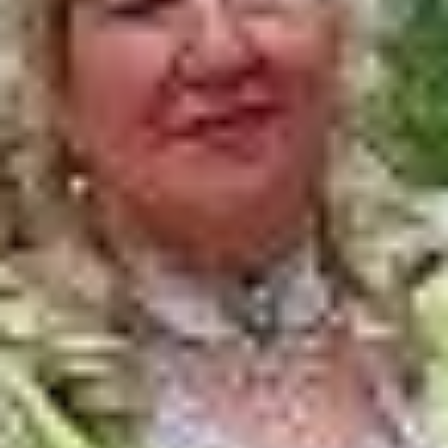
грецкий орех, золотую
цепь и другие, извлечь
его и назвать
произведение Пушкина.
Как здорово все
придумано! Поэтому
я видела вокруг только
заинтересованные лица
ребят, их горящие глаза.
И даже на мои вопросы
к ним о дате рождения
Александра Сергеевича
они отвечали
не задумываясь. Вот
такой полезной оказалась
игра с интересными
заданиями.