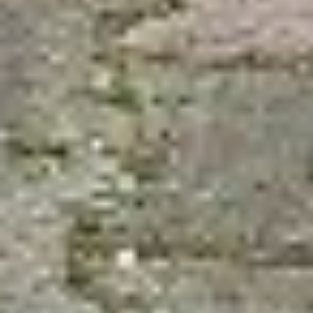
барокко по аллеям парка
и были в центре
внимания. Ими
восхищались, с ними
фотографировались.