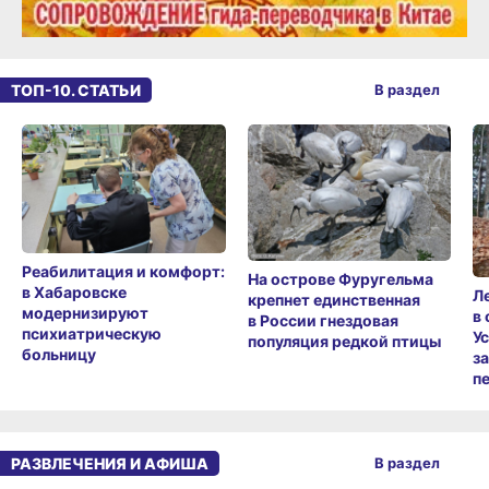
ТОП-10. СТАТЬИ
В раздел
Реабилитация и комфорт:
На острове Фуругельма
в Хабаровске
Л
крепнет единственная
модернизируют
в
в России гнездовая
психиатрическую
У
популяция редкой птицы
больницу
з
п
РАЗВЛЕЧЕНИЯ И АФИША
В раздел