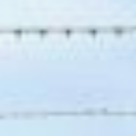
как «Скамья Онегина
и Ленского». Здесь фразу
великого поэта и писателя
надо было переложить
на молодежный сленг.
Помните известное
изречение: «Береги
платье снову, а честь
смолоду»? В
современной
интерпретации это
выглядит так: «Береги
айфон с чехлом,
а репутацию — с первого
поста». Или: «Мы все
учились понемногу чему-
нибудь и как-нибудь» —
«Мы все гуглим
понемногу, в чем-нибудь
и как-нибудь».