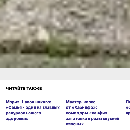
ВКонтакте
,
Одноклассники,
Телеграм
или
Яндекс.Дзен
и
МАКС
Как вам материал?
Огонь!
Супер
4
14
Удивило
Грустно
Злость
Разочарование
1
ЧИТАЙТЕ ТАКЖЕ
Мария Шапошникова:
Мастер-класс
П
«Семья - один из главных
от «Хабинфо»:
«
ресурсов нашего
помидоры «конфи» —
п
здоровья»
заготовка в разы вкусней
вяленых