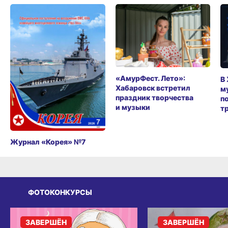
«АмурФест. Лето»:
В
Хабаровск встретил
м
праздник творчества
п
и музыки
т
Журнал «Корея» №7
ФОТОКОНКУРСЫ
ЗАВЕРШЁН
ЗАВЕРШЁН