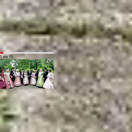
Кировского района,
второе место — штаб
«Единение»
Краснофлотского района,
третье — штаб «Юность»
Индустриального района.
1 из 15
В ТЕМУ:
Хоровод весёлых
женщин, или Как
ветераны Хабаровска
устроили праздник
единства народов
Читайте нас в соцсетях: