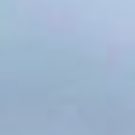
города приняли участие
в мероприятии, —
рассказывает директор
центра Ирина Симакова.
— Кроме того, игроками
квеста стали победители
международного
конкурса «Я тоже люблю
Пушкина» из Китая
и Белоруссии. Его
проводило управление
по международным
связям администрации
города Хабаровска.