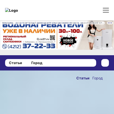
РЕКЛАМА • ООО "ТОРГОВЫЙ ДОМ ЦЕНТР СНАБЖЕНИЯ" 680009, ХАБАРОВСКИЙ КРАЙ, ГОРОД ХАБАРОВСК, ПРОМЫШЛЕННАЯ УЛ., Д. 7 ОГРН 1162724073930
Статьи
Город
23 июня 2026 г., 15:53
Пиковая
Статьи
Город
дама, дядька
ОПУБЛИКОВАНО
Черномор
23 июня 2026 г., 15:53
и золотая
рыбка