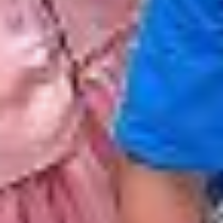
Двенадцатилетний
Сицзян Чжан
из Китайской народной
республики. В своем
городе Цицикар он
учится в пятом классе. В
международном
конкурсе «Я тоже люблю
Пушкина» он занял