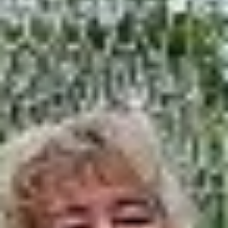
В мистической локации
«Черный ящик пиковой
дамы» с тактильным
заданием участнику
надо было опустить руку
в отверстие ящика и на
ощупь выбрать один
из предметов: яблоко,