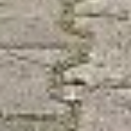
Юйгуан Чжан делится:
«В городе Хабаровске
чистый воздух, везде
зеленые деревья,
насаждения, все
благоустроено. Люди
очень доброжелательные
и приветливые».
Атмосфера на квесте
была живой и дружеской:
смех, здоровый азарт
и искренняя любовь
к русской литературе
объединили всех
участников. А
еще погрузиться
в пушкинскую эпоху
на мероприятии помогли
участники исторического
Клуба возрождения
русского бала
«Реверанс». Они
танцевали, дефилировали
в нарядах в стиле