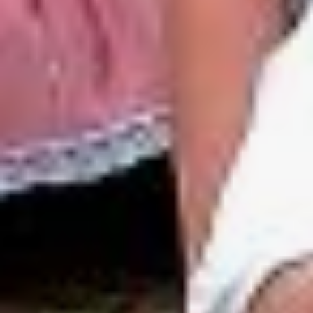
третье место:
«На конкурс
я представил мини-
сочинение о творчестве
Пушкина. Наша
учительница на уроках
китайского языка
рассказывала нам о его
произведениях, и я
увлекся. Считаю,
что Пушкин — один
из самых ярких
представителей русской
литературы. Мне полезно
было участвовать в таком
квесте. Отличное
мероприятие.
Понравилось,
что молодежь в России
так увлекается
Пушкиным. Я счастлив,
что был здесь. Для меня
это послужит толчком
для изучения