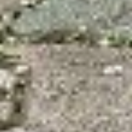
«С именем Александра
Сергеевича наш клуб
многое связывает, —
рассказывает Надежда
Щекотова. — Именно
в день рождения поэта
в 2011 году прошел наш
первый Пушкинский бал.
В этом году бал
состоялся в пятнадцатый
раз. И сегодня на квесте
мы вместе с молодежью
погрузились в XIX век.
Это прекрасно,
что ребята соревновались
в знании пушкинских
произведений».
Завершилось
мероприятие
танцевальным
флешмобом. А по итогам
первое место в квесте
занял штаб «Союз»