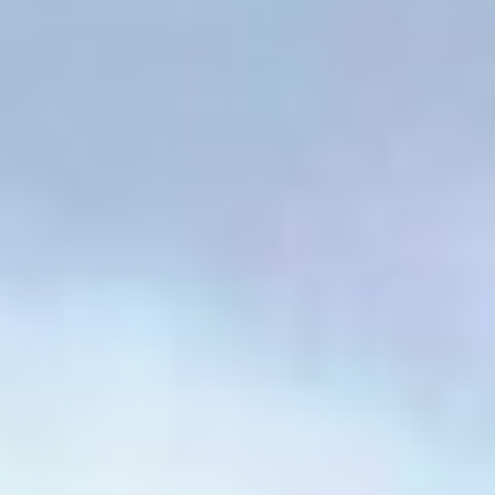
Мероприятие прошло
в рамках работы
по патриотическому
и культурному
воспитанию молодежи —
важно, чтобы ребята
не просто знали
произведения Пушкина,
но и чувствовали живой
интерес к его личности
и творчеству.
Масштаб соревнований
поразил. Шесть локаций
с такими названиями,