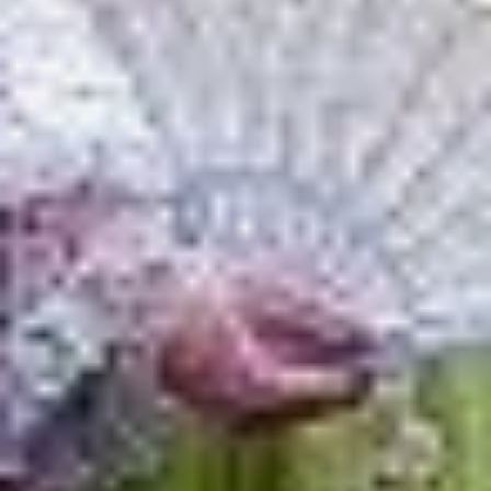
Общаюсь с участниками.
Пятнадцатилетняя Диана
Пасынкова учащаяся
седьмой гимназии,
перешла в девятый класс.
Вместе со своими
сверстниками она
представляла трудовой
отряд Краснофлотского
района:
«У нас все ребята