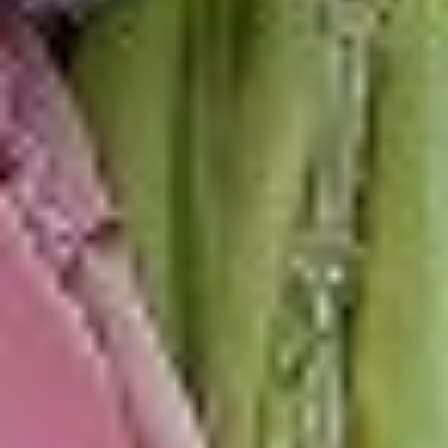
участвовали в квесте,
никто не сидел в стороне.
Было весело. Игра
активная, всем
понравилась. Одно
из трудных заданий —
плести из веревки бороду
дядьке Черномору, а еще
сложно было
разгадывать кроссворд
с вопросами о Пушкине.
Что мне дал квест? Я
много узнала нового
о поэте, о тех
произведениях, которые
мы не проходили
по школьной программе.
Буду читать Пушкина».