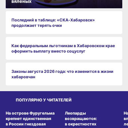
вяленых
Последний в таблице: «СКА‑Хабаровск»
продолжает терять очки
Как федеральным льготникам в Хабаровском крае
оформить выплату вместо соцуслуг
Законы августа 2026 года: что изменится в жизни
хабаровчан
ПОПУЛЯРНО У ЧИТАТЕЛЕЙ
СРЕДА ОБИТАНИЯ
СРЕДА ОБИТАНИЯ
СР
На острове Фуругельма
Леопарды
Н
крепнет единственная
возвращаются:
в
в России гнездовая
в окрестностях
л