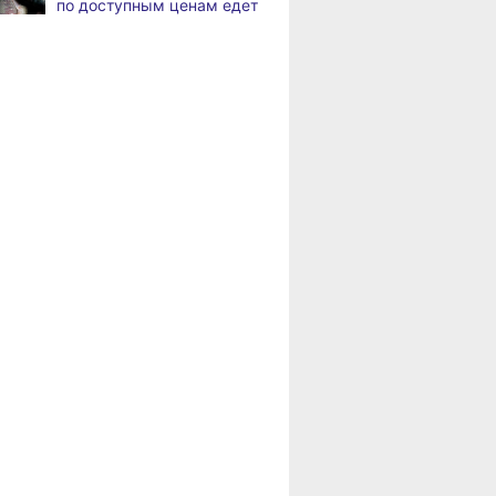
по доступным ценам едет
в районы Хабаровского
В Хабаровске
,
края
а
на общественный транспорт
наносят слоганы
Пенсионерам
для туристов и жителей
Хабаровского края
положена доплата
В Николаевске-на-Амуре
,
за иждивенцев
а
появится «умная»
спортивная площадка