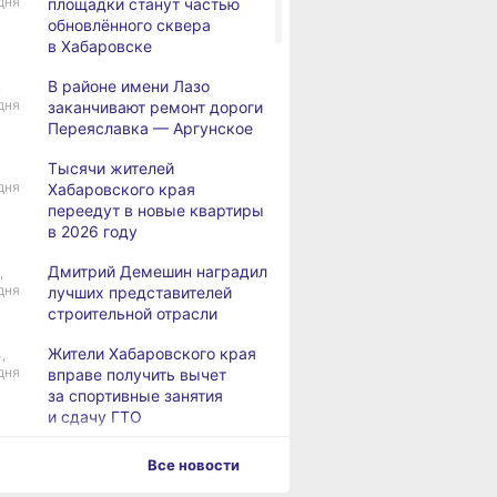
дня
площадки станут частью
обновлённого сквера
в Хабаровске
В районе имени Лазо
,
дня
заканчивают ремонт дороги
Переяславка — Аргунское
Тысячи жителей
дня
Хабаровского края
переедут в новые квартиры
в 2026 году
Дмитрий Демешин наградил
,
дня
лучших представителей
строительной отрасли
Жители Хабаровского края
,
дня
вправе получить вычет
за спортивные занятия
и сдачу ГТО
В Хабаровске уровень
,
Все новости
дня
Амура достиг 427