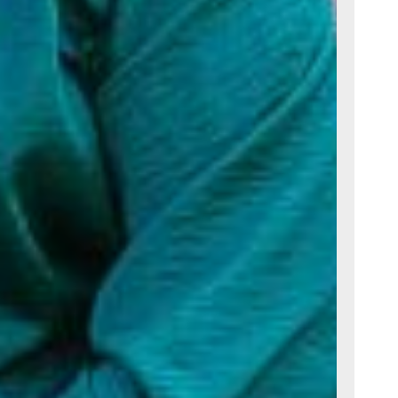
дом
ках
тников
щадок
ли
зучали
ки.
 чтобы
лассах
стам. —
и,