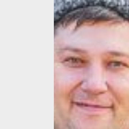
никто не ушёл.
«Впечатлило, как легко все объедини
поделился хабаровчанин Сергей. — 
со мной оказалась семья из Бурятии
в национальных костюмах, а через д
человека — девушка с флагом на пле
мы все кружились как одно целое».