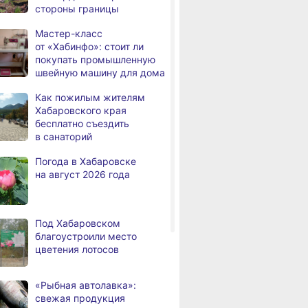
стороны границы
дня
с инвалидностью
трудоустроены
Мастер-класс
в Хабаровском крае
от «Хабинфо»: стоит ли
покупать промышленную
Магнитные бури,
,
швейную машину для дома
дня
радиационный фон и пробки
в Хабаровске 7 августа
Как пожилым жителям
Хабаровского края
Какой сегодня день: День
3,
бесплатно съездить
дня
маяка
в санаторий
В вузы Хабаровского края
,
Погода в Хабаровске
а
в этом году подали свыше
на август 2026 года
100 тысяч заявлений
Троих хабаровских
,
а
пожарных наградили
Под Хабаровском
медалями «За спасение
благоустроили место
на пожаре»
цветения лотосов
В Николаевске-на-Амуре
,
а
по нацпроекту капитально
«Рыбная автолавка»:
ремонтируют кровлю Дома
свежая продукция
культуры