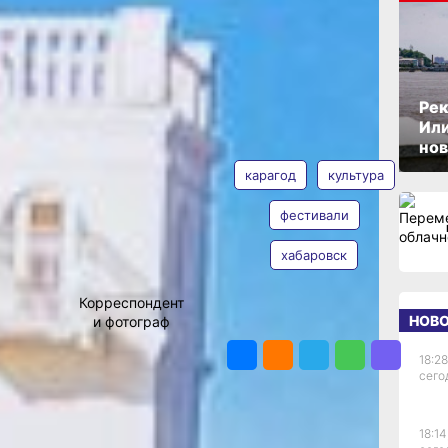
лы,
ОПУБЛИКОВАНО
13 июня 2026 г., 16:11
Рек
м
Или
АВТОР
ТЕГИ
нов
карагод
культура
фестивали
хабаровск
Ольга
Григорьева
Корреспондент
НОВ
и фотограф
ПОДЕЛИТЬСЯ
Фото:
 имени
18:28
Ольга
 Еще
сего
Григорьева
сь лишь
ню
18:14