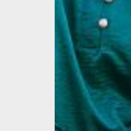
Флаг, как второй 
В этот день цвета российского флага
встречались повсюду: на детских ще
после аквагрима, на футболках учас
и в руках у малышей. Одна из гостей
фестиваля появилась в платье
бело‑сине‑красного цвета.
На фестивале работали десятки пло
с этнокультурными активностями.
Посетители могли познакомиться
с традициями разных народов: лепи
бурятские буузы, рассматривали
и приобретали нанайские амулеты, и
казачьи доспехи и татарские тюбетей
Мужчины выстраивались в очередь,
примерить кольчугу XIII века, а дети
с интересом участвовали в мастер‑к
по созданию народных кукол.
«Я из узбекской семьи, но вырос
в Хабаровске, — говорит студент Ру
Смотрю на сцену: поют русские песн