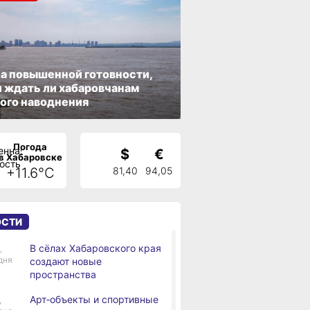
а повышенной готовности,
 ждать ли хабаровчанам
ого наводнения
Погода
$
€
в Хабаровске
+11.6°C
81,40
94,05
ОСТИ
В сёлах Хабаровского края
,
дня
создают новые
пространства
Арт‑объекты и спортивные
,