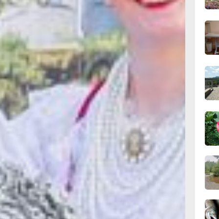
сего
09:28
сего
08:0
сего
19:34
вчер
й
19:06
вчер
в
руки,
18:23
я.
вчер
сего
сь,