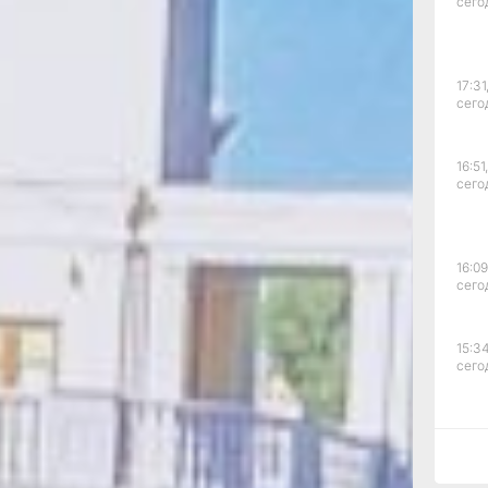
людно:
сего
тьми,
 прошло
17:31
сего
 солнце
16:51,
итанники
сего
жной
ли
16:09
 пяти
сего
ьный
 менее
дку —
15:34
е друг
сего
15:03
сего