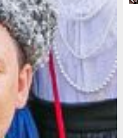
лись, —
17:36
Рядом
вчер
ва
чах. И
17:09
вчер