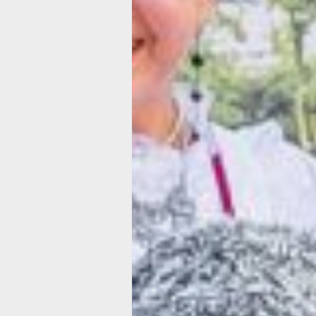
Хоровод, которы
не разорвать
Одним из запоминающихся моменто
фестиваля стал общий хоровод
перед сценой. Участники взялись за 
и небольшой круг быстро расширилс
Несмотря на то что хоровод длился в
пять минут, когда ладони разомкнули