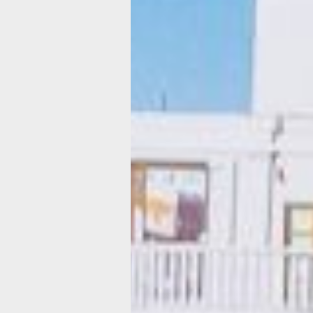
у колеса обозрения уже было много
на ежегодный фестиваль фольклора
«Карагод» (0+) стекались семьи с де
пенсионеры и молодёжь в народных
костюмах. В 2026 году мероприятие
в 16‑й раз, подтвердив устойчивость
народных традиций.
В начале дня стояла жаркая погода:
пекло нещадно. Под его лучами восп
патриотического центра развернули
огромный триколор, а вдоль набере
замелькали маленькие флажки.
Организаторы заранее предупрежда
о возможном шторме к вечеру. После
часов небо потемнело, поднялся сил
ветер, затем начался ливень. Тем не
гости фестиваля не покинули площа
напротив, они стали держаться ближ
к другу.