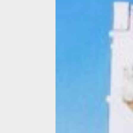
Татары, монго
буряты
и русские:
вместе в одно
хороводе
на фестивале
фольклора
в Хабаровске
Фото:
Ольга Григорьева
В День России территория стадиона
Ленина быстро заполнилась людьми.
за час до открытия здесь встречали
редкие прохожие и волонтёры,
развешивающие флажки. Но к полуд