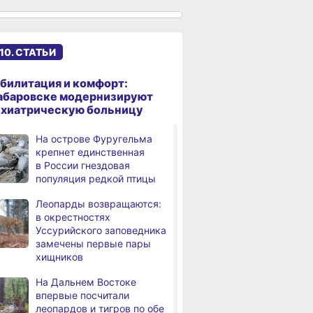
сантиметров
Житель Хабаровского края
,
дня
перевёл мошенникам
10. СТАТЬИ
свыше миллиона рублей
В Хабаровске суд
,
билитация и комфорт:
дня
рассмотрит дело об ошибке
абаровске модернизируют
при техобслуживании
ихиатрическую больницу
самолёта
На острове Фуругельма
В Хабаровском крае
,
крепнет единственная
дня
за сутки произошло 3
в России гнездовая
дорожно-транспортных
популяция редкой птицы
происшествий
Леопарды возвращаются:
В Хабаровске косметолог
в окрестностях
дня
осуждена
Уссурийского заповедника
за мошенничество
замечены первые пары
хищников
В Хабаровске потушили
дня
крупный пожар
На Дальнем Востоке
в деревянном доме
впервые посчитали
леопардов и тигров по обе
Более сотни граждан
4,