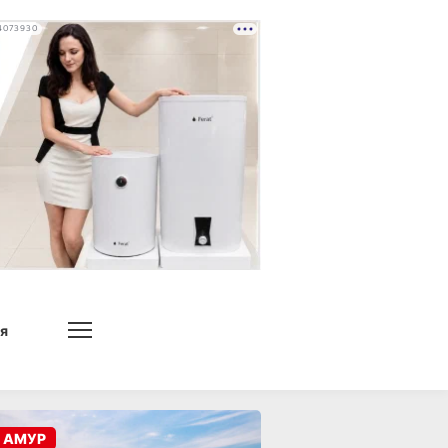
4073930
я
 АМУР