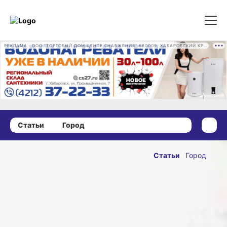
РЕКЛАМА • ООО "ТОРГОВЫЙ ДОМ ЦЕНТР СНАБЖЕНИЯ" 680009, ХАБАРОВСКИЙ КРАЙ, ГОРОД ХАБАРОВСК, ПРОМЫШЛЕННАЯ УЛ., Д. 7 ОГРН 1162724073930
Статьи
Город
25 мая 2026 г., 15:46
День города
Статьи
Город
Хабаровска
ОПУБЛИКОВАНО
2026:
25 мая 2026 г., 15:46
программа
празднования