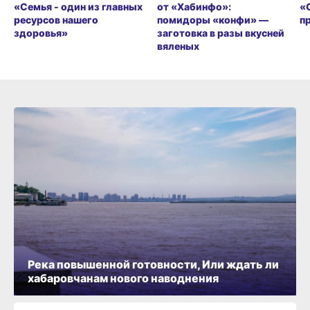
«Семья - один из главных
от «Хабинфо»:
«
ресурсов нашего
помидоры «конфи» —
п
здоровья»
заготовка в разы вкусней
вяленых
Река повышенной готовности, Или ждать ли
хабаровчанам нового наводнения