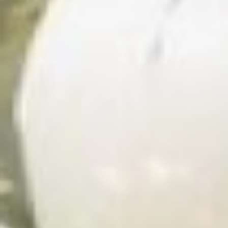
— Хабаровск»
.
29 мая:
торжественное
открытие
Празднование Дня города
в Хабаровске даст
пятница, 29 мая. В этот
день участники
возложат
цветы
к памятникам
основателям
и выдающимся деятелям
— Якову Дьяченко,
Ерофею Хабарову и графу
Муравьёву‑Амурскому.
Затем в Городском
Дворце культуры
состоится
торжественное
собрание
(6+). Здесь
вручат регалии Почётного
гражданина города,
премии имени Якова
Дьяченко и почётные