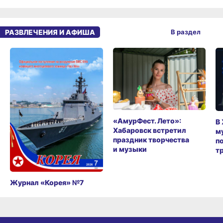
РАЗВЛЕЧЕНИЯ И АФИША
В раздел
«АмурФест. Лето»:
В
Хабаровск встретил
м
праздник творчества
п
и музыки
т
Журнал «Корея» №7