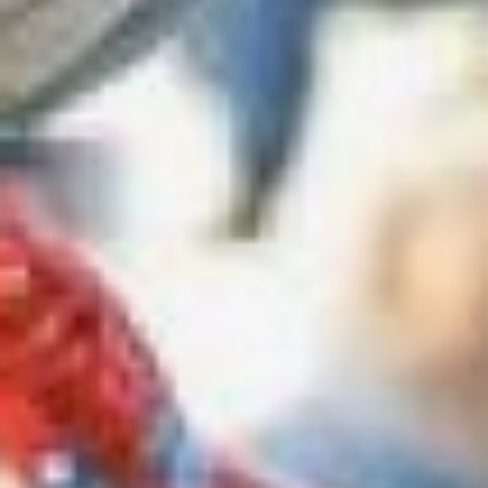
международный
фестиваль
военной музыки
(26 мая — 1
июня)
XIV Международный
военно‑музыкальный
фестиваль «Амурские
волны»
(6+) охватит
период с 26 мая по 1
июня. Концерты пройдут
на нескольких площадках
города, включая Дом
офицеров Восточного
военного округа,
Городской дворец
культуры, Хабаровскую
краевую филармонию
и Краевой Дворец
Дружбы «Русь».
Кроме того,
запланированы открытые