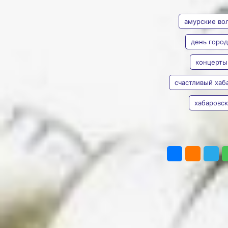
АВТОР
ТЕГИ
168‑летия
амурские во
Публикуем программу
мероприятий на День
города 2026 в Хабаровске
день город
Фото:
Ольга Цыкарева
День города 2026
концерты
Наталья
в Хабаровске обещает
Евона
стать ярким событием.
счастливый хаб
Город масштабно отметит
своё 168‑летие:
хабаровск
программа продлится три
дня — с 29 по 31 мая 2026
года, а отдельные
ПОДЕЛИТЬ
мероприятия стартуют
уже 25 мая. Гостей
и жителей краевого
центра ждут
торжественные
церемонии, фестивали
и концерты. Актуальную
программу на День
города подготовила
«Комсомольская-Правда»