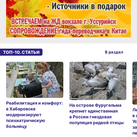
ТОП-10. СТАТЬИ
В раздел
Реабилитация и комфорт:
На острове Фуругельма
в Хабаровске
Л
крепнет единственная
модернизируют
в
в России гнездовая
психиатрическую
У
популяция редкой птицы
больницу
з
п