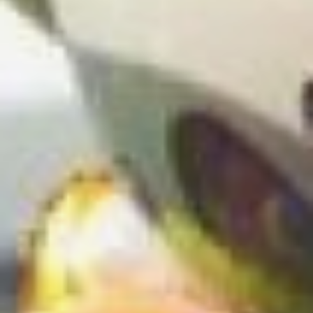
дипломы мэра «За
заслуги перед городом».
Завершится мероприятие
праздничным концертом
в честь 168‑й годовщины
основания Хабаровска.
Дополнительно
запланированы и другие
мероприятия. Так, в 16:00
пройдёт праздничная
программа
«Северное
сияние»
(6+) на площади
Дворца творчества детей
и молодёжи, а в 17:00
стартует
«Кировский
день»
(6+) у ДК АО
«ННК‑Хабаровский НПЗ».
30 мая:
фестиваль,
флэшмоб
и концерт
Суббота, 30 мая, обещает
быть особенно яркой. С