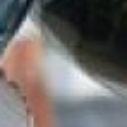
финальный
концерт
у городского
пруда
Завершающий день
праздника, 31 мая,
подарит
концерт
«Этот
город самый лучший
на Земле» (6+). С 12:00
до 17:00 выступления
пройдут на сцене
у городского пруда (на
пересечении улицы
Пушкина и Уссурийского
бульвара).
Кроме того, с 15 по 31 мая
во всех районах города
организуют
развлекательные
и спортивные
мероприятия ко Дню
города для жителей всех