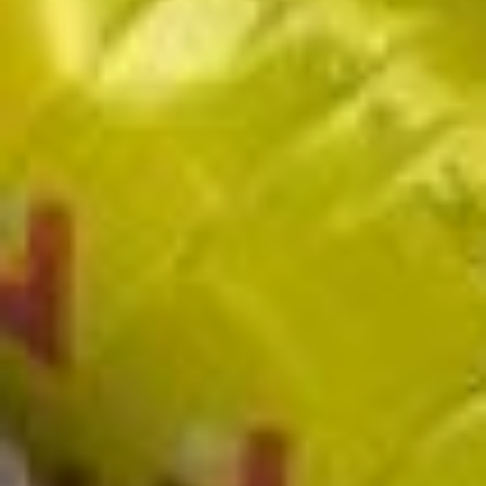
На территории создадут
шесть тематических
кварталов с 130
интерактивными
площадками от городских
организаций и участием
более 200 мастеров
декоративно‑прикладного
искусства.
А вечером, с 18:00
до 23:00,
на Комсомольской
площади состоится
концерт
(6+), на котором
выступят шесть
кавер‑групп.
Организаторы ожидают
более 5 000 зрителей.