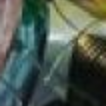
Фото: Ирина Климченко
Отметим, что 30 мая
с 13:00 до 20:00
движение по улице
Муравьёва‑Амурского
(от Дзержинского
до Шевченко) будет
полностью перекрыто.
31 мая: