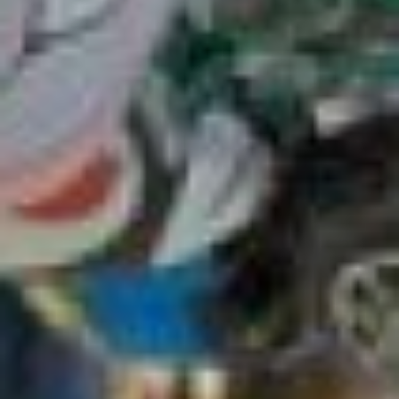
Фото: Сергей Демидов
Надеемся, программа
на День города 2026
в Хабаровске поможет
вам хорошо провести
время.