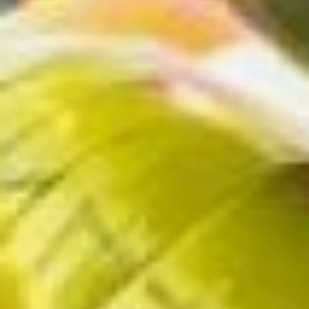
12:00 в парке «Динамо»
организуют
выездную
регистрацию брака
(6+).
Мэр поздравит
молодожёнов и семейные
пары‑юбиляры, которым
вручат знак «За
супружеское
долголетие».
В это же время
на привокзальной
площади стартует
танцевальный флэшмоб
«Хабаровск — мы твоё
будущее» (6+).
Главным событием дня
станет
фестиваль
«Счастливый Хабаровск»
(0+). С 15:00 до 18:00 он
развернётся на улице
Муравьёва‑Амурского (от
Дзержинского
до Тургенева).