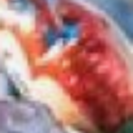
выступления в городских
парках — имени Н. Н.
Муравьёва‑Амурского,
«Динамо» и имени Ю. А.
Гагарина, а также
на Комсомольской
площади.
Главные
дефиле‑представления
участников:
27 и 28 мая в 20:00 —
площадь Славы;
29 и 30 мая в 19:00 —
СЗК «Платинум Арена».
Марш‑парад военных
оркестров:
31 мая с 16:00
по улице
Муравьёва‑Амурского
от площади имени Ленина
По
ссылке
вы найдёте
полную программу
фестиваля.