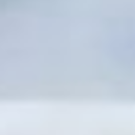
района знали: им окажут
необходимую помощь
вовремя,
профессионально и на
высоком уровне, —
отметил глава края.
В подтверждение его
слов в больнице уже
заметен ряд обновлений:
установлен новый
дизель-генератор
для бесперебойного
питания жизненно
важного оборудования,
поступил автомобиль
скорой помощи,
поставлен передвижной
маммограф,
смонтированы лифты,
в рентгенологическом
отделении заменили
потолочное покрытие.
Решается и кадровый
вопрос. Сейчас