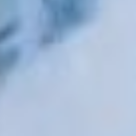
Дмитрий Демешин
заверил жителей,
что работы
на автомобильной дороге
от села Котиково до села