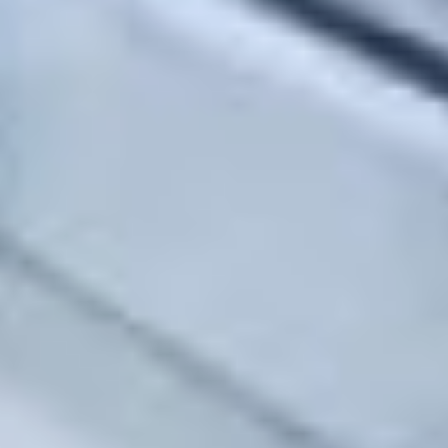
и навести порядок. Глава
региона отметил,
что каждый сотрудник
больницы должен
прилагать максимум
усилий и тратить энергию
на оказание медицинской
помощи.