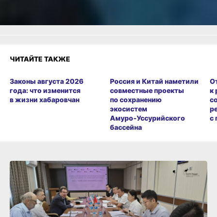
Разочарование
ЧИТАЙТЕ ТАКЖЕ
Законы августа 2026
Россия и Китай наметили
О
года: что изменится
совместные проекты
к
в жизни хабаровчан
по сохранению
с
экосистем
р
Амуро‑Уссурийского
с
бассейна