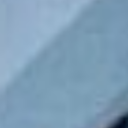
с жителями Вяземского
района Дмитрий
Демешин сказал,
что знает о многих
проблемных вопросах
района и настроен на их
решение — как точечно,
так и системно.
Это демонстрирует
как высокую
погруженность главы
региона в проблемы
территорий, так
и ориентацию власти
на реальное улучшение
качества жизни
на местах, работу
с запросами населения
и ориентированность
на результат. При этом
губернатор не скрывает,
что в регионе есть ряд
накопившихся проблем.
Для их решения Дмитрий