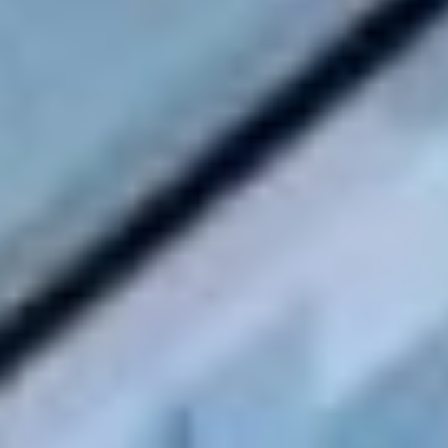
Демешин привлекает,
в том числе,
и федеральные средства.
Между тем вяземцы
задавали острые
вопросы, поднимали
актуальные проблемы.
От них поступили
обращения, касающиеся
качества дорог в районе,
экологической
обстановки, развития
спорта для молодежи
и активностей
для старшего поколения,
сроков газификации
и улучшения жилищно-
коммунальных услуг.
Так, жители села
Виноградовка
пожаловались главе
региона на состояние
улицы Центральной. В