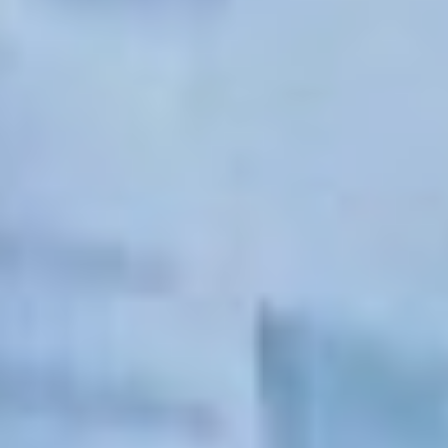
социальной защиты уже
прорабатывает
возможность увеличения
количества занятий
в месяц». Кроме того,
ведется активная работа
по привлечению новых
поставщиков услуг —
коммерческих,
некоммерческих
и муниципальных
организаций.
Больничная
ситуация
Дмитрий Демешин также
лично посетил
проблемные места
Вяземского. Одно
из таких мест —
Вяземская районная
больница. Сюда
губернатор наведался
после жалоб,