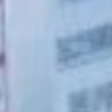
около 2,5 километров.
И нельзя сказать,
что городская
администрация
бездействует — была
подготовлена проектная
документация
на строительство
очистных сооружений,
но она не прошла
госэкспертизу.
Министр жилищно-
коммунального хозяйства
края Анжелика Миронова
сообщила жителям
Вяземского, что сейчас
для решения вопроса
администрации района
необходимо выполнить
корректировку
имеющейся проектной
документации либо
разработать новый