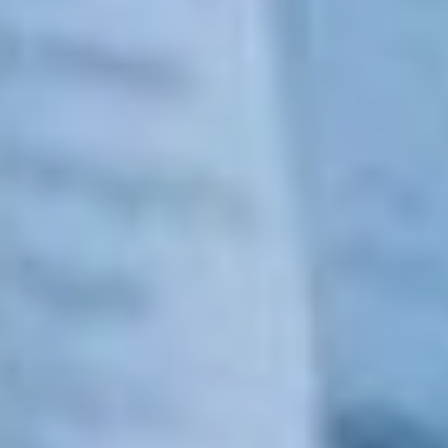
поступивших на прямую
линию губернатора
от сотрудников
медучреждения. Люди
жаловались на нехватку
оборудования и лекарств,
аварийное состояние
здания, а также
на внутренний конфликт
в коллективе.
— Ситуация, которая
сложилась в трудовом
коллективе, абсолютно
недопустима. Я видел
жалобы сотрудников. По
моему поручению
организованы
и завершены проверки
с участием независимых
специалистов
по оказанию
медицинской помощи
и начислению заработных