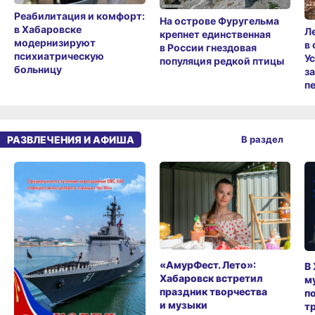
Реабилитация и комфорт:
На острове Фуругельма
в Хабаровске
Л
крепнет единственная
модернизируют
в
в России гнездовая
психиатрическую
У
популяция редкой птицы
больницу
з
п
РАЗВЛЕЧЕНИЯ И АФИША
В раздел
«АмурФест. Лето»:
В
Хабаровск встретил
м
праздник творчества
п
и музыки
т