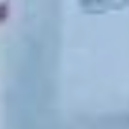
проект. Как вариант
решения проблемы —
использование
механизма
концессионного
соглашения
или привлечение заемных
средств.
Аварийная
спортшкола
Подняли жители района
и еще один острый
вопрос — состояние
спортивной школы
«Юниор» в Вяземском.
Здание школы —
в аварийном состоянии.
Дмитрий Демешин тут же
поручил главе
Вяземского района Ольге
Бендерской подготовить
заявку для участия
в конкурсном отборе