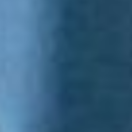
и ферма — настоящая
агрошкола.
Дмитрию Демешину
показали учебно-опытный
участок, где содержат
коров, коз, овец,
кроликов и птицу, а в
теплице закрепляют
навыки овощеводства.
Ученики уже пробуют
себя в сыроварении,
консервировании
и переработке молока. На
базе интерната
организовано
профессиональное
обучение
по специальности
«Животновод».
— Такой опыт нужно
распространять
на другие
образовательные
организации края, —