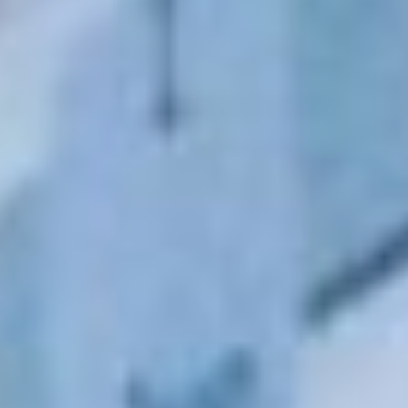
2025 году подрядчик
не завершил работы
на участке от улицы
Кооперативной
до Уссурийской.
Разрушенное дорожное
покрытие и выбоины
создают опасность
для передвижения.