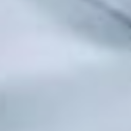
— Главное для нас — это
люди, и медицина у них
должна вызывать
уверенность, а не
тревогу. Мы сделаем все,
чтобы жители Вяземского