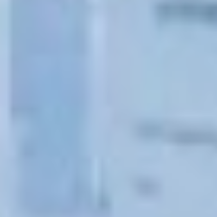
к губернатору
и пенсионеры. Одна
из участниц встречи
считает, что краевая
программа «Хабаровское
долголетие» могла бы
быть более насыщенной.
По ее мнению, объем
предоставляемых
пенсионерам досуговых
услуг в рамках проекта
недостаточный — всего
четыре бесплатных
мероприятия в месяц.
— Я разделяю мнение,
что этого может быть
недостаточно, — сказал
в ответ на это Дмитрий
Демешин. И пообещал,
что «по итогам
апрельской
стратегической сессии
правительства края
министерство