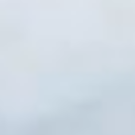
в больнице не хватает
восемь врачей и 12
медработников среднего
звена. В рамках целевого
обучения по программам
специалитета получают
квалификацию пять
человек. Один из них
получит диплом уже
в 2026 году и приступит
к работе в качестве
участкового терапевта.
Еще один будущий
сотрудник сейчас
осваивает программу
ординатуры: после
ее окончания в 2026 году
ожидается прибытие
врача-терапевта. Кроме
того, из Николаевска-на-
Амуре прибывают три
фельдшера, которые
будут трудоустроены