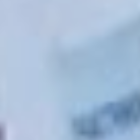
Кедрово с подъездом
к селу Виноградовка,
в состав которой входит
улица Центральная
в Виноградовке,
запланированы на май
этого года.
Стоковый ручей
Серьезное беспокойство
жителей города
Вяземский вызывает
санитарное состояние
ручья, в который
сбрасываются отходы.
— Знаю об этой
проблеме, — сказал
Дмитрий Демешин. И
объяснил, что кроме
строительства очистных
сооружений нужно
еще построить
канализационный
коллектор
протяженностью