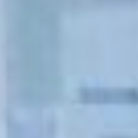
на 2028-2030 годы
в рамках госпрограммы
«Комплексное развитие
сельских территорий».
Министр спорта края
Дмитрий Чикунов
заверил в ответ
проблему, что вопрос
о дополнительном
выделении средств
на разработку проектно-
сметной документации
в этом году будет решен
совместно
с администрацией
района. Дмитрий
Демешин поставил
задачу реализовать эти
мероприятия до 1 июля
2026 года.
Расширить бы
«долголетие»
Обратились