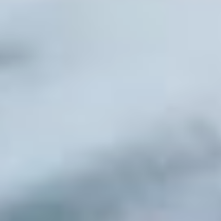
в ФАПы сел Венюково,
Котиково
и Дормидонтовка.
Больница предоставит им
благоустроенное жилье
в городе Вяземский.
— В дальнейших планах
по улучшению качества
и доступности
медицинской помощи —
возвести ФАП в поселке
Шумный и провести
капремонт амбулатории
в селе Красицкое, —
заявил Дмитрий
Демешин.
Долгожданная
школа
В городе Вяземском
Дмитрий Демешин
проверил пристройку
к школе № 1. Объект
возводят с 2021 года,