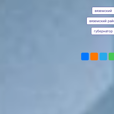
ТЕГИ
Фото:
поездки
khabkrai.ru
Дмитрия
вяземский
Демешина
вяземский рай
в Вяземский
губернатор
район
Фото:
khabkrai.ru
В начале мая губернатор
ПОДЕЛИТЬС
Хабаровского края
Дмитрий Демешин
совершил рабочую
поездку в Вяземский
район. Он
проинспектировал работу
Вяземской районной
больницы в связи с тем,
что на ее руководство
пожаловались работники.
А также встретился
с жителями.
В ходе встречи