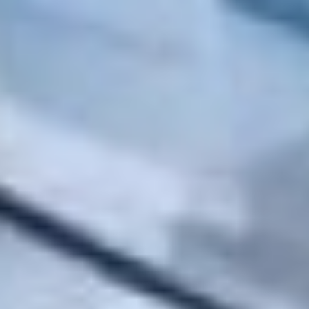
плат. Все внутренние
вопросы коллектива
остаются на моем личном
контроле, — подчеркнул
губернатор.
В настоящее время
прежний руководитель
отстранен от исполнения
обязанностей главного
врача. Временно
исполняющим
обязанности назначен
Саргис Кушкян — бывший
главный врач Вяземской
районной больницы,
которого коллектив
хорошо знает.
Дмитрий Демешин в ходе
посещения учреждения
обозначил четкую
позицию: необходимо
принять меры
для завершения
трудовых споров