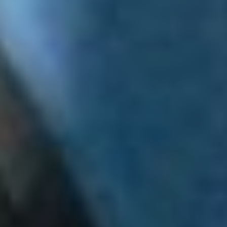
подчеркнул губернатор.
Оснащена школа-
интернат в Вяземском
хорошо. В ней есть
современный спортзал,
реабилитационный
тренажёрный зал,
цифровая
образовательная среда.
Татьяна Павлова
В ТЕМУ:
Мусор, школы и бараки:
Сергей Кравчук
отчитался перед думой
и жителями
Читайте нас в соцсетях:
ВКонтакте
,
Одноклассники,
Телеграм
или
Яндекс.Дзен
и
МАКС
Как вам материал?
Огонь!
Супер
Удивило
Грустно
Злость