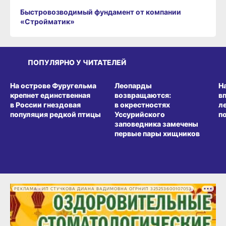
Быстровозводимый фундамент от компании
«Стройматик»
ПОПУЛЯРНО У ЧИТАТЕЛЕЙ
СРЕДА ОБИТАНИЯ
СРЕДА ОБИТАНИЯ
СР
На острове Фуругельма
Леопарды
Н
крепнет единственная
возвращаются:
в
в России гнездовая
в окрестностях
л
популяция редкой птицы
Уссурийского
п
заповедника замечены
первые пары хищников
РЕКЛАМА • ИП СТУЧКОВА ДИАНА ВАДИМОВНА ОГРНИП 325253600107053