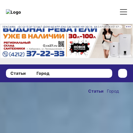
РЕКЛАМА • ООО "ТОРГОВЫЙ ДОМ ЦЕНТР СНАБЖЕНИЯ" 680009, ХАБАРОВСКИЙ КРАЙ, ГОРОД ХАБАРОВСК, ПРОМЫШЛЕННАЯ УЛ., Д. 7 ОГРН 1162724073930
Статьи
Город
14 мая 2026 г., 10:00
Жалобы
Статьи
Город
на больницу
ОПУБЛИКОВАНО
и диалог
14 мая 2026 г., 10:00
с жителями:
итоги