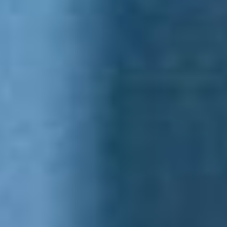
ввода пристройки
следующим летом
приведут в порядок
и фасад основной школы,
чтобы она была в едином
архитектурном ансамбле
с новой пристройкой.
Инклюзивный
интернат
В тот же день глава
региона посетил школу-
интернат №12
в Вяземском, где учатся
дети с ограниченными
возможностями
здоровья. Здесь ребята
параллельно
с получением
общеобразовательных
знаний, приобретают
профессию. Для этого
оборудованы
мастерские, теплица