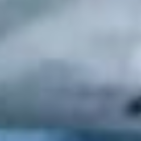
но сроки сдачи не раз
переносили — из-за
ошибок в проектной
документации
и недобросовестной
работы предыдущего
подрядчика.
Контракт с нерадивым
исполнителем расторгли,
на объект зашла новая
компания. Сейчас
готовность 96 процентов.
В пристройке,
рассчитанной на 250
учеников, разместятся
современные учебные
классы, мастерские
для уроков технологии,
большой спортзал,
кабинеты логопеда
и психолога. После
открытия пристройки
школа, где сейчас учатся
310 детей, будет работать