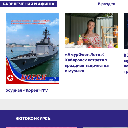
РАЗВЛЕЧЕНИЯ И АФИША
В раздел
«АмурФест. Лето»:
В
Хабаровск встретил
м
праздник творчества
п
и музыки
т
Журнал «Корея» №7
ФОТОКОНКУРСЫ