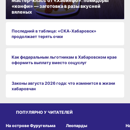
Мастер-класс от «Хабинфо»: помидоры
«конфи» — заготовка в разы вкусней
вяленых
Последний в таблице: «СКА‑Хабаровск»
продолжает терять очки
Как федеральным льготникам в Хабаровском крае
оформить выплату вместо соцуслуг
Законы августа 2026 года: что изменится в жизни
хабаровчан
ПОПУЛЯРНО У ЧИТАТЕЛЕЙ
СРЕДА ОБИТАНИЯ
СРЕДА ОБИТАНИЯ
СР
На острове Фуругельма
Леопарды
Н