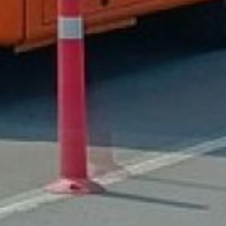
экономически обоснованно
и позволяет бюджет, потому
что стабильная и доступная
цена проезда — базовое
условие социальной
справедливости и доверия
к власти», — отметили
в краевом Минтрансе.
В правительстве края также
напоминают, что с 2023
по 2025 год семь
муниципальных образований
приобрели 32 автобуса
малого и среднего классов
при поддержке краевых
субсидий. В Минтрансе края
делают все возможное,
чтобы данной финансовой
поддержкой пользовались
все муниципальные
образования края
для улучшения качества
транспортного
обслуживания.