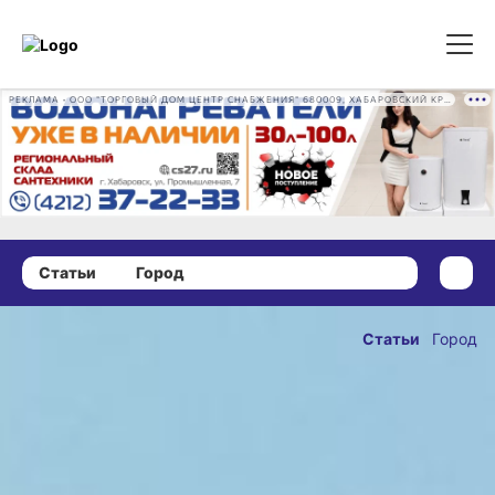
РЕКЛАМА • ООО "ТОРГОВЫЙ ДОМ ЦЕНТР СНАБЖЕНИЯ" 680009, ХАБАРОВСКИЙ КРАЙ, ГОРОД ХАБАРОВСК, ПРОМЫШЛЕННАЯ УЛ., Д. 7 ОГРН 1162724073930
Статьи
Город
13 мая 2026 г., 17:00
Тарифы
Статьи
Город
для транспорта
ОПУБЛИКОВАНО
в Хабаровском
13 мая 2026 г., 17:00
крае будут
регулировать