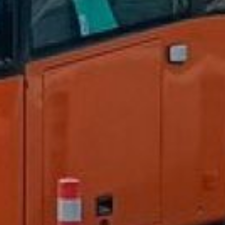
на электротранспорт —
за последние четыре года
в крае приобретено 34
новых троллейбуса и 12
трамваев, которые работают
исключительно
по регулируемым тарифам
(40 и 45 рублей).
«Только комплексный
подход позволит
сформировать современную,
социально ориентированную
и экономически
сбалансированную
транспортную систему
Хабаровского края!
Губернатор подчеркивает,
что в этой системе главный
приоритет — интересы
жителей. Мы
последовательно расширяем
применение регулируемого
тарифа там, где это