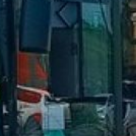
№ 132, который обеспечил
стабильное транспортное
обслуживание жителей села
Мирное с Хабаровском.
Также обещано, что в 2026
году на регулируемый тариф
перейдут еще три
межмуниципальных
маршрута: № 177, 205 и 225.
Кроме того, решается
вопрос с маршрутом № 136.
С апреля возобновил
движение социально
значимый маршрут №108
в Советско-Гаванском
районе, также
по регулируемому тарифу. В
Бикинском округе
рассматривается перевод
маршрута №1
на регулируемый тариф.
В ведомстве напомнили,
что в рамках стратегии
делается ставка