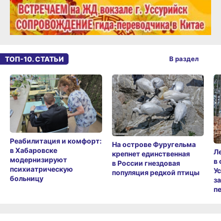
ТОП-10. СТАТЬИ
В раздел
Реабилитация и комфорт:
На острове Фуругельма
в Хабаровске
Л
крепнет единственная
модернизируют
в
в России гнездовая
психиатрическую
У
популяция редкой птицы
больницу
з
п