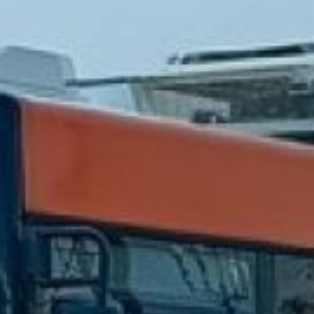
населения на стабильность
и комфорт, власти поэтапно
переводят маршруты
на регулируемый тариф,
что позволяет
контролировать стоимость
проезда.
Как подчеркнули в краевом
Минтрансе, процесс уже
начался — в прошлом году
запущен
межмуниципальный
маршрут № 107У
по регулируемому тарифу.
Результат работы
показывает
заинтересованность жителей
в финансово доступном
способе передвижения
и люди голосуют,
как говорится «рублем»,
за такой вид перевозок. В
этом году на регулируемый
тариф переведен маршрут