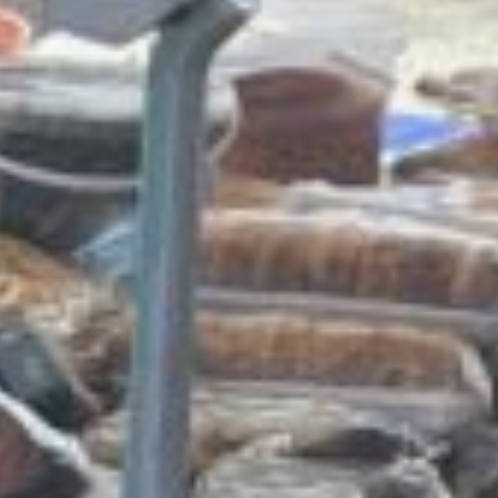
Саженцы цветов
и рассада ждут своих
новых хозяев. Клубни
свеклы предлагают тем,
кто готовит грядки
на даче.
А вот и домашние
заготовки — баночки
с соленьями, вареньями,
маринадами, квашеной
капустой, аджикой.
Терпкие и легкие вина
домашнего приготовления
соседствуют с ароматной
выпечкой от одного
из районных
хлебозаводов. Мед —
липовый, цветочный,
гречишный —
представлен с сотами
и без, а рядом лежат
бруски очищенного
пчелиного воска. А еще в