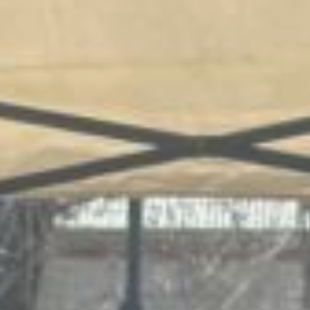
сделать все, чтобы
фермерам было удобно
торговать, а горожанам
— приятно выбирать.
Новая локация, удобный
подъезд, парковка,
проверенное качество! —
говорит прессе
Константин Могильный,
руководитель
регионального центра
инжиниринга Краевого
сельхозфонда.
Здесь есть бесплатная
возможность
для торговли семи
десятков местных
сельхозпроизводителей.
В первый день
участвовало 48
продавцов — но это,
как говорится, только
начало сезона.
Ассортимент будет