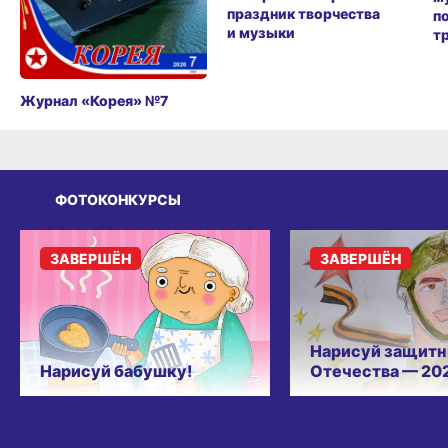
праздник творчества
п
и музыки
т
Журнал «Корея» №7
ФОТОКОНКУРСЫ
ЗАВЕРШЁН
ЗАВЕРШЁН
Нарисуй защитн
Нарисуй бабушку!
Отечества — 20