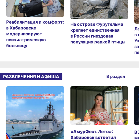
Реабилитация и комфорт:
На острове Фуругельма
в Хабаровске
Л
крепнет единственная
модернизируют
в
в России гнездовая
психиатрическую
У
популяция редкой птицы
больницу
з
п
РАЗВЛЕЧЕНИЯ И АФИША
В раздел
«АмурФест. Лето»:
В
Хабаровск встретил
м