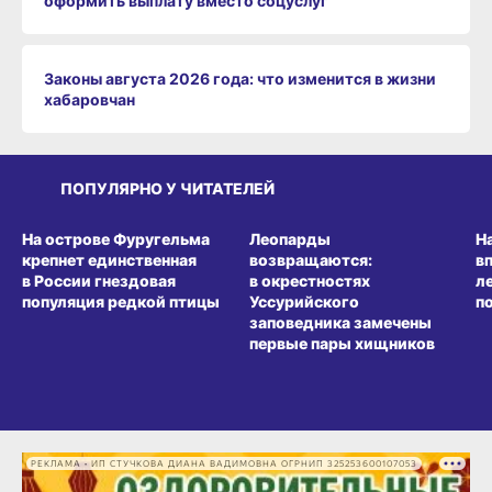
оформить выплату вместо соцуслуг
Законы августа 2026 года: что изменится в жизни
хабаровчан
ПОПУЛЯРНО У ЧИТАТЕЛЕЙ
СРЕДА ОБИТАНИЯ
СРЕДА ОБИТАНИЯ
СР
На острове Фуругельма
Леопарды
Н
крепнет единственная
возвращаются:
в
в России гнездовая
в окрестностях
л
популяция редкой птицы
Уссурийского
п
заповедника замечены
первые пары хищников
РЕКЛАМА • ИП СТУЧКОВА ДИАНА ВАДИМОВНА ОГРНИП 325253600107053