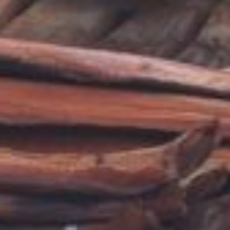
впечатлительные гости
сделают фото на память.
По соседству —
четвероногие копытные:
величавая лошадь
и малыш пони, готовый
покатать самых
маленьких посетителей.
Родители, как и дети,
тоже рады, улыбаются,
ловят моменты
на камеру. Здесь детство
встречается с природой.
В общем, ярмарка
выходного дня —
не просто торговля. Это
возможность купить
свежие и проверенные
продукты напрямую
у тех, кто их вырастил,
узнать, как ухаживать
за рассадой и какие
сорта овощей лучше
сажать в местном