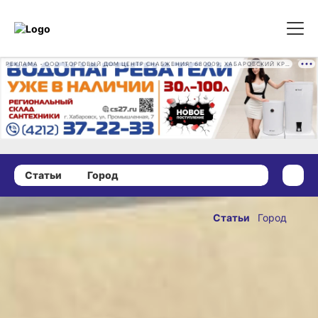
РЕКЛАМА • ООО "ТОРГОВЫЙ ДОМ ЦЕНТР СНАБЖЕНИЯ" 680009, ХАБАРОВСКИЙ КРАЙ, ГОРОД ХАБАРОВСК, ПРОМЫШЛЕННАЯ УЛ., Д. 7 ОГРН 1162724073930
Статьи
Город
08 мая 2026 г., 09:00
Этой ярмарки
Статьи
Город
краски: вкус
ОПУБЛИКОВАНО
и атмосфера
08 мая 2026 г., 09:00
сельского
края