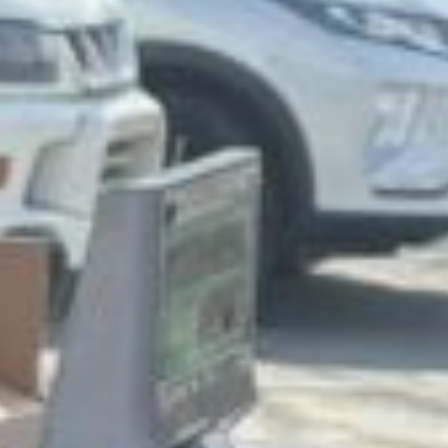
прогулку по парку
Гагарина, неспешно
обходят местные
прилавки, вглядываются
в товары, вдыхают
ароматы свежей зелени
и меда. Здесь
нет привычной суеты
мегаполиса — спокойное
живое общение, широкие
улыбки, изучение
и дегустация
натурального продукта.
Вот лежит аккуратными
пучками душистая
черемша, свежая,
с легким чесночным
ароматом. Рядом —
зеленый лучок, только
с грядки. Молодой
картофель разных сортов
выложен горками,
каждый клубень будто
обещает вкусный ужин.