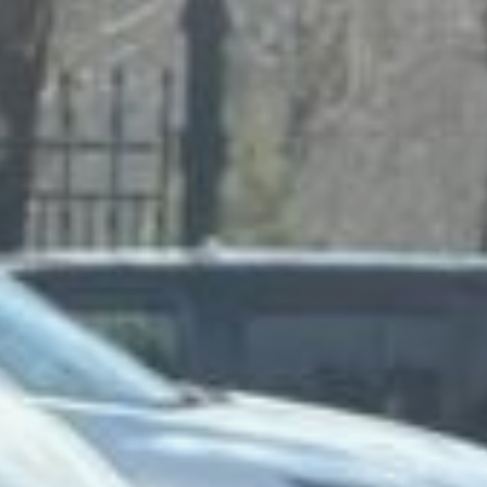
расширяться с каждым
месяцем, как и число
участников: заявки
на участие принимают
до самого финала сезона
в конце октября. А
еще здесь,
как напоминают
в Минсельхозе края,
работает передвижная
ветеринарная
лаборатория, которая
проводит обязательную
проверку реализуемой
продукции.
***
Ярмарка будто переносит
Хабаровск в другой мир
— сюда просачивается
идиллический дух
деревни, мягкий
и уютный. Горожане,
словно продолжая