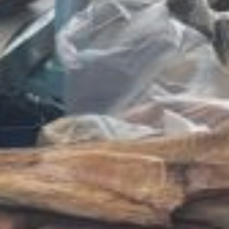
день открытия многих
гостей неудержимо
тянуло к ларьку
с копченостями.
Каждый товар здесь —
со своей историей.
Фермеры, увидев
искренний интерес,
подробно рассказывают,
где и как растили овощи.
Пасечники делятся
секретами сбора меда,
с гордостью вспоминают,
какие цветы дали
особенный вкус.
***
Между тем, чуть
в стороне от торговых
рядов видны
очаровательные сипухи
— это такие совы
с большими круглыми
глазами. Птицы
терпеливо ждут, пока