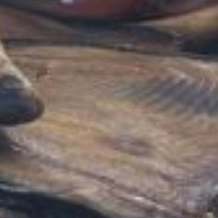
климате. Прямое
ощущение связи с землей
и трудом фермеров. А
еще это выходной всей
семьей — с прогулкой,
новыми впечатлениями
и вкусными находками…
Ярмарка выходного дня
будет работать каждые
выходные до 1 ноября
с 08:00 до 15:00.
Как сообщали
в Минсельхозе края,
каждый год торговля
здесь набирает обороты.
Так, в 2022 году ярмарка
завершила работу
с результатом 187,5 тонн
продукции — почти на 60
тонн больше, чем в 2021-
м. 2023 год показал
результат в 260 тонн