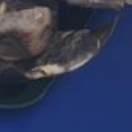
проданной продукции
и 31,3 млн рублей
выручки. А в 2025 году
сообщалось, что за 56
торговых дней
реализовано 306 тонн
продукции на сумму 46
млн рублей, что на 20
тонн превысило
показатели 2024 года.
В ТЕМУ:
В погоне за урожаем:
хабаровчане
выстроились в очередь
за местными саженцами
Читайте нас в соцсетях:
ВКонтакте
,
Одноклассники,
Телеграм
или
Яндекс.Дзен
и
МАКС
Как вам материал?
Огонь!
Супер
1
Удивило
Грустно
Злость