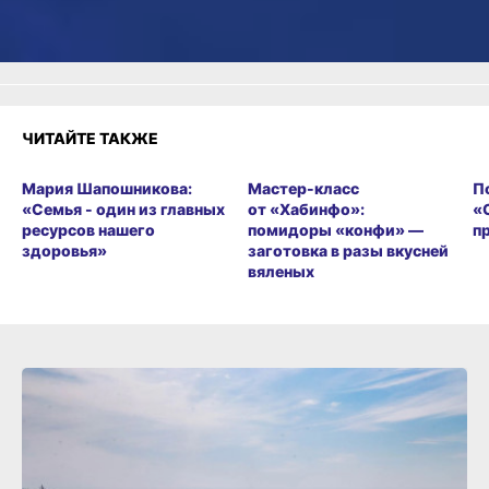
Разочарование
ЧИТАЙТЕ ТАКЖЕ
Мария Шапошникова:
Мастер-класс
П
«Семья - один из главных
от «Хабинфо»:
«
ресурсов нашего
помидоры «конфи» —
п
здоровья»
заготовка в разы вкусней
вяленых