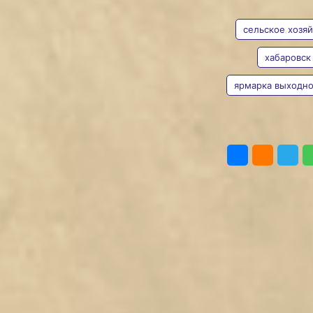
АВТОР
ТЕГИ
в сердце
Хабаровска
сельское хозяй
Ярмарка выходного дня
хабаровск
будет работать каждые
выходные до 1 ноября
ярмарка выходно
Валерия
Фото:
Валерия Железная
Железная
Теплые майские дни,
помимо прочих плюсов,
открывают сезон новых
ПОДЕЛИТЬ
возможностей
для фермеров
Хабаровского края. Ведь
возле краевого цирка
в минувшие выходные
вновь открылась
«Ярмарка выходного
дня» (0+), призванная
поддержать развитие
сельского хозяйства.
Второй год как ярмарка
проходит на новом месте.
— Мы постарались