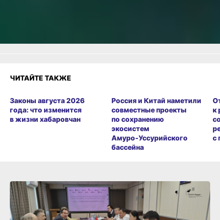
Удивило
Грустно
Злость
Разочарование
ЧИТАЙТЕ ТАКЖЕ
Законы августа 2026
Россия и Китай наметили
О
года: что изменится
совместные проекты
к
в жизни хабаровчан
по сохранению
с
экосистем
р
Амуро‑Уссурийского
с
бассейна