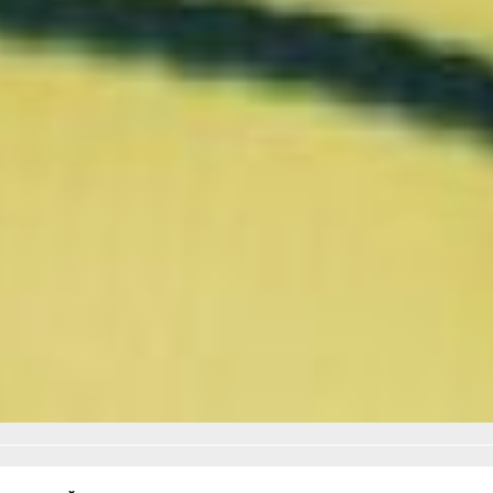
Всего же к акции
«Блокадный хлеб» в
Хабаровске привлекли
около пятидесяти
волонтеров, которые
раздали две тысячи
порций памятного
угощения...
Фото автора
Читайте нас в соцсетях:
ВКонтакте
,
Одноклассники,
Телеграм
или
Яндекс.Дзен
и
МАКС
Как вам материал?
Огонь!
Супер
Удивило
Грустно
Злость
Разочарование