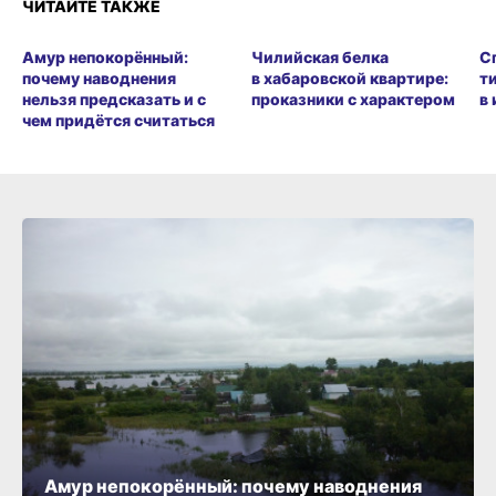
ЧИТАЙТЕ ТАКЖЕ
Амур непокорённый:
Чилийская белка
С
почему наводнения
в хабаровской квартире:
т
нельзя предсказать и с
проказники с характером
в
чем придётся считаться
Амур непокорённый: почему наводнения