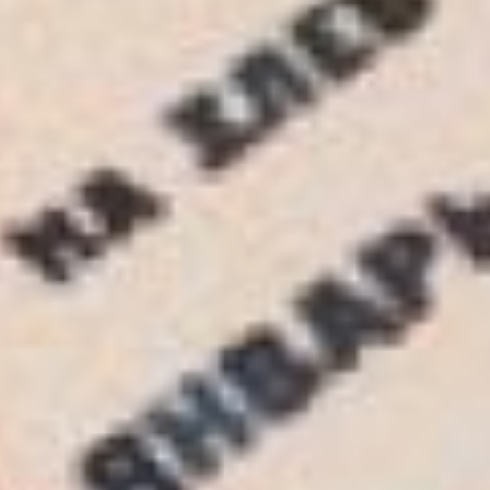
обойная пыль – 2%;
выбойки из мешков - 2%;
хвоя – 1%;
ржаная обойная мука –
75%.
«А по виду и не скажешь,
что здесь столько всего
понамешано», –
задумалась, было, я. Но
тут, словно прочитав
мысли, вмешался
волонтер: «В самые
суровые дни, примесей
могло быть и больше. До
половины».
Далее Александр Гончар,
лидер регионального
отделения движения
«Волонтеры Победы»,
начал рассказывать о
жизни в блокадном
Ленинграде. Упомянул и
историю пекаря Даниила
Кютинена, погибшего от