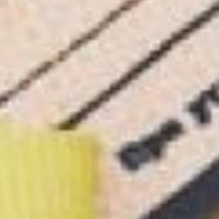
Победы»
К слову, идея раздавать
«Блокадный хлеб» по
рецептуре, приближенной
к ленинградской, впервые
была реализована именно
в Хабаровске. В 2017 году
по всей стране проходили
акции, на которых
россиянам предлагали
оценить диету блокадника.
В других городах
выдавали просто ржаные
краюхи, а хабаровские
активисты отличились.
Конечно, целлюлозу и хвою
в хлеб никто не добавлял.
Но муку разбавили
жмыхом, кукурузной
мукой и различными
крупами. Это помогло
передать вязкую,
липнущую к зубам