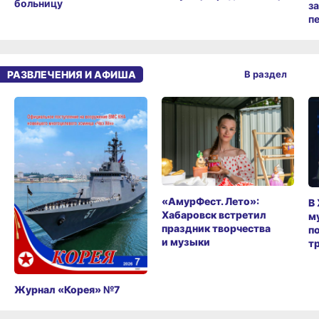
больницу
з
п
РАЗВЛЕЧЕНИЯ И АФИША
В раздел
«АмурФест. Лето»:
В
Хабаровск встретил
м
праздник творчества
п
и музыки
т
Журнал «Корея» №7