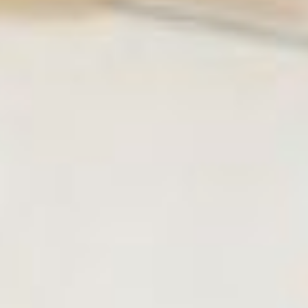
подвигах, свершенных
блокадниками за 872 дня в
окружении. На
инфографике в ней
рассказывается, что 97%
процентов ленинградцев
погибали от голода, и лишь
3% от постоянных
бомбёжек. Если точнее, то
на послевоенном
Нюрнбергском процессе
утверждалось: в
окружённой северной
столице заморили голодом
около 700 тысяч человек!
125 грамм хлеба – норма,
положенная мирному
жителю Ленинграда в
самые суровые дни
блокады.
От одного упоминания
таких фактов кровь в
жилах стынет, начинаешь