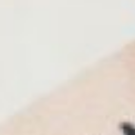
смотреть на подаренную
волонтерами корку по-
другому. Внешне она
выглядит как обычный
ржаной хлеб, только
отчего-то сырой. Но тут
вспоминаешь: не на одной
муке пекли «блокадный
хлеб». Порой, он
наполовину состоял из не
совсем съедобных
добавок: опилок, жмыха и
всего, что только можно
было придумать.
К небольшому кусочку
«Блокадного хлеба»
прилагалась памятка.