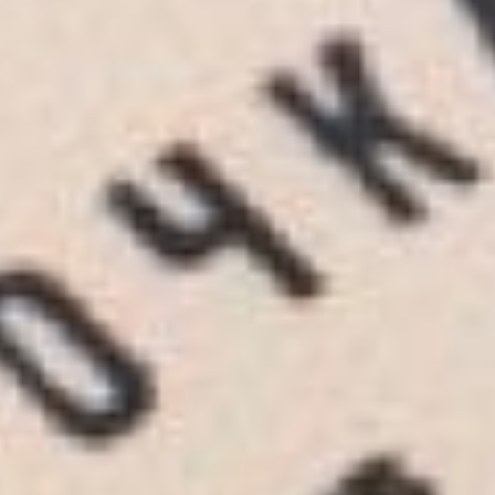
Повторить этот рецепт в
современных реалиях,
пожалуй, невозможно –
слишком уж голодным
нужно быть, чтобы
догадаться смешивать
муку с пылью, травой и
целлюлозой. Да и не
записывали пекари
подробные рецепты своих
изысканий. Хотя запрос о
составе хлеба во времена
блокады в интернете
популярен. Кто-то из
воспоминаний работников
хлебзаводов даже
выложил набор
ингредиентов,
необходимых для
приготовления:
пищевая целлюлоза – 10%;
жмых – 10%;