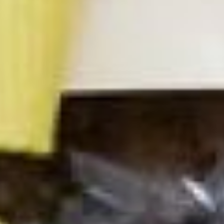
блокадные пайки
закончились, и волонтёры
начали паковать свой
реквизит, а заодно
поведали, зачем, на их
взгляд, такие мероприятия
необходимы.
– Сейчас многие в России и
за рубежом пытаются
переписать историю. Мы
должны помнить и
сохранять правду,
рассказывая о ней. Во
всём мире пытаются
показать советских солдат
жестокими каннибалами,
которые ели людей! Но мы
говорим о том, что они
были героями. Им удалось
выживать и сражаться в
условиях, в которых
сейчас любой бы из нас
сломался. Они питались