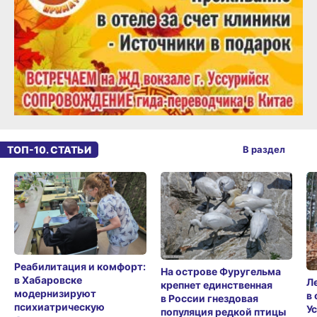
ТОП-10. СТАТЬИ
В раздел
Реабилитация и комфорт:
На острове Фуругельма
в Хабаровске
Л
крепнет единственная
модернизируют
в
в России гнездовая
психиатрическую
У
популяция редкой птицы