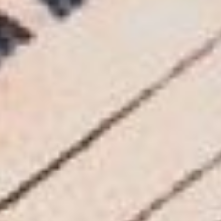
голода на рабочем месте,
а меня не оставляли мысли
о том, какой он – хлеб со
вкусом блокады?
– Он совершенно
безвкусный. Таким, даже
если очень захочешь, – не
насладишься. Только
внешне похож на наш
магазинный ржаной хлеб, –
поделился впечатлениями
уже употребивший свою
125-граммовую норму
волонтёр.
Александр Гончар – лидер
регионального отделения
движения «Волонтеры