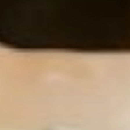
«Блокадный
хлеб» прошла в
Хабаровске
Памятные 125-граммовые
краюхи сразу в трех
торговых центрах
раздавали активисты
движений «Волонтёры
Победы» и «Поисковое
движение России».
Каждый желающий мог
бесплатно получить
блокадную пайку и
выслушать факты о жизни
в военном Ленинграде из
уст добровольцев. Свой
ломоть хлеба достался и
корреспонденту
«ХабИнфо».
К небольшому кусочку,
аккуратно завёрнутому в
крафтовую бумагу,
прилагалась памятка о