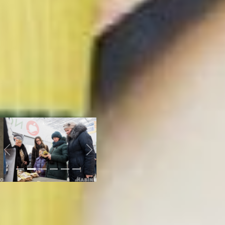
структуру и ярко
выраженный бумажный
вкус.
– Он все еще съедобный,
его можно надкусить и
попробовать, – уверял
прохожих Александр
Гончар. – Но мы не
советуем питаться таким
пайком даже день,
здоровье выдержит не у
каждого.
Previous
Next
Впрочем, убеждать
хабаровчан слишком долго
не пришлось: уже спустя
полтора часа после начала
акции в ТЦ
«Макси Молл»