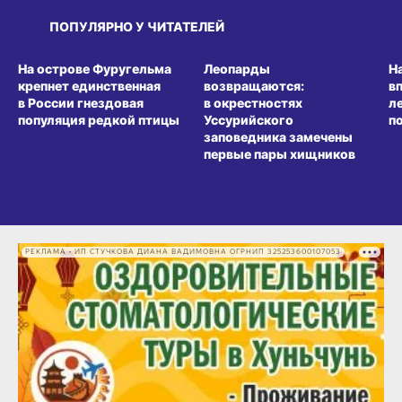
ПОПУЛЯРНО У ЧИТАТЕЛЕЙ
СРЕДА ОБИТАНИЯ
СРЕДА ОБИТАНИЯ
СР
На острове Фуругельма
Леопарды
Н
крепнет единственная
возвращаются:
в
в России гнездовая
в окрестностях
л
популяция редкой птицы
Уссурийского
п
заповедника замечены
первые пары хищников
РЕКЛАМА • ИП СТУЧКОВА ДИАНА ВАДИМОВНА ОГРНИП 325253600107053