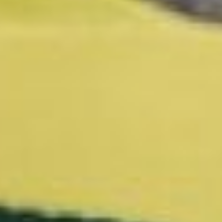
Ученики гимназии №1
Алиса и Миша. Пришли
поддержать товарищей на
патриотической акции
«Блокадный хлеб»
- Ради памяти о прошлом в
этот сложный день – нам
завтра с утра в школу, мы
решили несколько часов
провести за раздачей
хлеба. Сегодня занимались
организацией, а потом
остались для того, чтобы
показать людям, что в
нашем городе много
патриотов, – гордо заявили
ученики гимназии №1
Алиса и Миша. – Важность
акции гораздо проще
показать, когда в ней
участвуют не один-два
человека, а целая
команда.