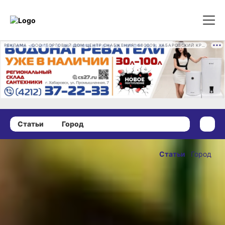
РЕКЛАМА • ООО "ТОРГОВЫЙ ДОМ ЦЕНТР СНАБЖЕНИЯ" 680009, ХАБАРОВСКИЙ КРАЙ, ГОРОД ХАБАРОВСК, ПРОМЫШЛЕННАЯ УЛ., Д. 7 ОГРН 1162724073930
Статьи
Город
27 января 2020 г., 18:40
Хабаровчанам
Статьи
Город
предложили
ОПУБЛИКОВАНО
оценить
27 января 2020 г., 18:40
блокадную
«диету»