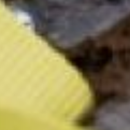
одним ломтем хлеба,
постоянно находились под
артобстрелом и даже в
таких условиях проявляли
невероятное мужество и
самоотдачу. Этот подвиг
светского народа должна
помнить молодежь, –
уверял меня Александр
Гончар.
Его позицию разделяют и
другие «Волонтёры
Победы». Ради раздачи
«Блокадного хлеба»
многие школьники не
поленились прийти на
акцию в воскресенье.