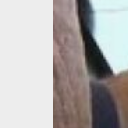
в кратчайшие сроки специалисты д
устранить последствия и выполнить
работы.
— Довольно много горожан в послед
обращается к нам с вопросами, как 
управляющую компанию, — говорит 
Борзецов, заместитель начальника
межрайонного отдела государственн
жилищного надзора главного управл
государственного регионального кон
лицензирования правительства Хаба
края. — Люди жалуются на протека
затопленные подвалы, холодные под