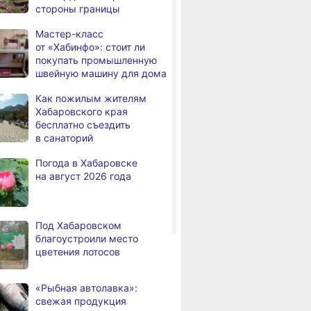
стороны границы
Правительство
,
Мастер-класс
дня
Хабаровского края
от «Хабинфо»: стоит ли
возрождает
покупать промышленную
Дальневосточную студию
швейную машину для дома
кинохроники
Как пожилым жителям
В команду крупного
,
Хабаровского края
дня
издательского дома
бесплатно съездить
требуется специалист
в санаторий
по документообороту
и сопровождению продаж
Погода в Хабаровске
на август 2026 года
«Раскладушки» и «книжки»
,
дня
стали чаще выбирать
пользователи
Под Хабаровском
Магнитные бури,
,
благоустроили место
дня
радиационный фон и пробки
цветения лотосов
в Хабаровске 6 августа
Какой сегодня день:
,
«Рыбная автолавка»:
дня
Всемирный день борьбы
свежая продукция
за запрещение ядерного