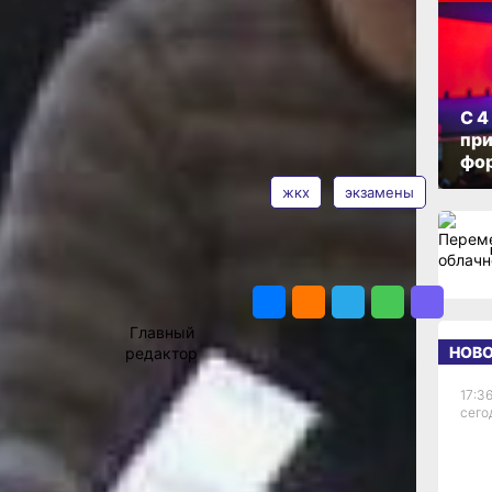
тора
ОПУБЛИКОВАНО
09 февраля 2020 г., 09:00
ть
С 4
при
АВТОР
ТЕГИ
фо
е
жкх
экзамены
троля и
ровского
 человек с
ПОДЕЛИТЬСЯ
. Почти
Владимир
сами
Мишин
ва. Между
дня может
Главный
который
НОВ
редактор
знающий
го ещё. И
17:36
сего
т
 проводит
онтроля.
правлению