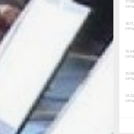
олжна
17:09
сего
ии. Чтобы
 и
управляек»
16:17,
 ук
сего
заций
 управлении
вопросов,
сии,
15:44
ужно было
сего
86. Ольга
сии,
-Групп»
15:08
тве
сего
такую
 она
ложенных
14:22
в жилищном
сего
ялось,
зменились.
13:4
сего