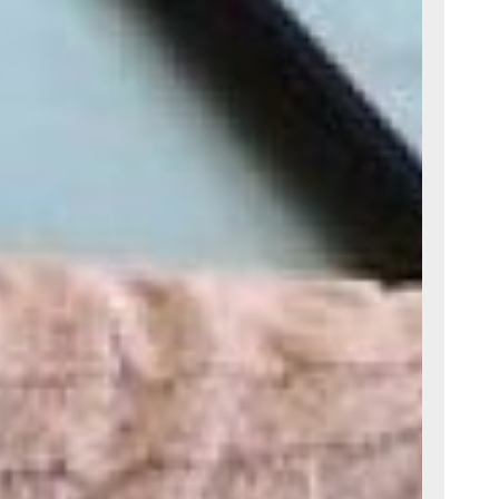
управляющую
то очень
иков, —
ми
то-то что-то
ственники
отают с
рают совет
т, которые
дают
ена
 доме не
– за
м. Если
избрать
овать с