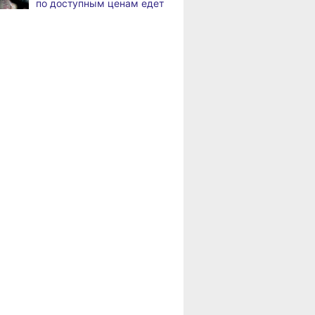
по доступным ценам едет
оружия
в районы Хабаровского
края
В Комсомольске-на-Амуре
,
а
рейсовый автобус съехал
Пенсионерам
в кювет
Хабаровского края
положена доплата
В Хабаровске состоится
,
за иждивенцев
а
фестиваль, посвящённый
Дню Победы
над милитаристской
Японией
В Хабаровске пройдёт гала-
,
а
концерт фестиваля
патриотической песни