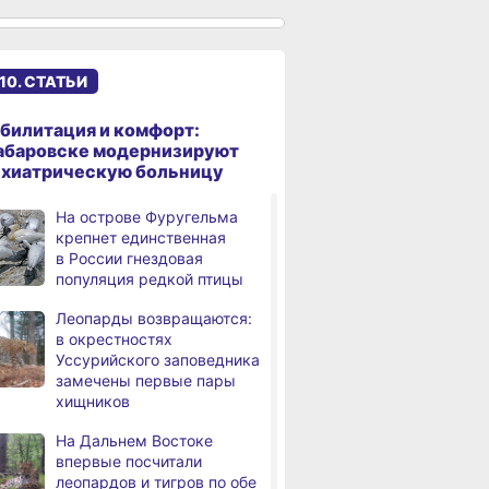
см, вода продолжает
подниматься
В администрации
,
10. СТАТЬИ
дня
Хабаровска обсудили
использование средств
туристического налога
билитация и комфорт:
на благоустройство
абаровске модернизируют
ихиатрическую больницу
За сутки в Хабаровском
,
дня
крае в 4 ДТП пострадали 10
На острове Фуругельма
человек
крепнет единственная
в России гнездовая
В Хабаровске из горящей
,
популяция редкой птицы
дня
квартиры на Чехова
эвакуировали 6 человек
Леопарды возвращаются:
в окрестностях
В трёх районах
,
Уссурийского заповедника
дня
Хабаровского края
замечены первые пары
установился высокий класс
хищников
пожарной опасности
На Дальнем Востоке
В угледобывающем районе
,
впервые посчитали
дня
Хабаровского края
леопардов и тигров по обе
модернизировали 4G