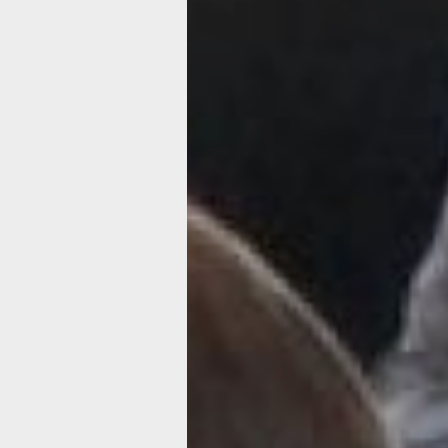
Почему дирек
«управляек»
должны сдава
экзамен?
В прошлом году в главное управлени
регионального государственного кон
лицензирования правительства Хаба
края обратилось около девяти тысяч
жалобами на управляющие компании
половина заявлений связана с вопро
содержания общедомового имущест
тем, директором «управляйки» сего
быть только компетентный человек, 
получил специальное образование, 
законы, налоговый кодекс и много че
свои знания директора раз в пять ле
подтверждают на экзамене, который
главное управление регионального к
Ведь с 2015 года деятельность по у