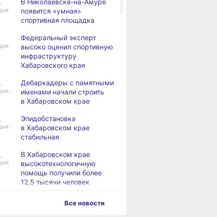
В Николаевске-на-Амуре
,
дня
появится «умная»
спортивная площадка
Федеральный эксперт
дня
высоко оценил спортивную
инфраструктуру
Хабаровского края
Дебаркадеры с памятными
,
дня
именами начали строить
в Хабаровском крае
Эпидобстановка
,
дня
в Хабаровском крае
стабильная
В Хабаровском крае
,
дня
высокотехнологичную
помощь получили более
12,5 тысячи человек
Уровень Амура
3,
Все новости
дня
у Хабаровска достиг 423