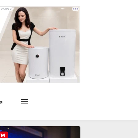
4073930
я
УМ