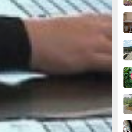
10:10
сего
09:52
, вам должны
сего
овые
варийно-
управляющим
09:47
озвон
сего
апример, в
изойти
ют звонить
09:31
в течение
сего
, то в
ьно должны
ированы
08:05
сего
зацию –
вух часов, и