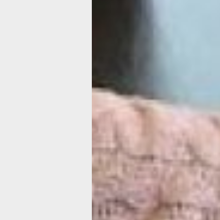
— Да, люди иногда хотят поменять 
организацию, но не надо забывать, ч
многое зависит и от самих собственн
говорит Ольга Беленькая. — Мы с ва
заказчики услуг, не надо ждать, что к
сделает за нас. Если изначально соб
занимают пассивную позицию: не раб
управляющей организацией, не соби
дома, сами не формируют виды рабо
должны быть выполнены, не утверж
стоимость выполненных работ, то см
управляющей организации эффекта в
принесет. Если переложили на плечи 
пассивность отвечаем тем, что имее
хотим изменить ситуацию, то нужно 
совет дома, который будет контактир