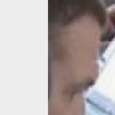
многоквартирным домом в России д
осуществляться на основании лиценз
получить квалификационный аттестат
подтвердить лицензию, директора «
не спят ночами и учат билеты.
кзамен
13 директоров управляющих органи
собрались в конце января в главном
регионального контроля. Из двухсот 
которые разрабатывал Минстрой Рос
каждому выпала сотня, из которой н
правильно ответить как минимум на 
Беленькая, член лицензионной комис
генеральный директор СРО НП «ЖКХ
присутствовала на экзамене в качес
наблюдателя. Пять лет назад, когда 
проверку знаний проводили впервые,
правильно ответила на все сто пред
вопросов. За несколько лет многое 
и налоговом законодательстве помен
потому и вопросы к экзамену тоже и