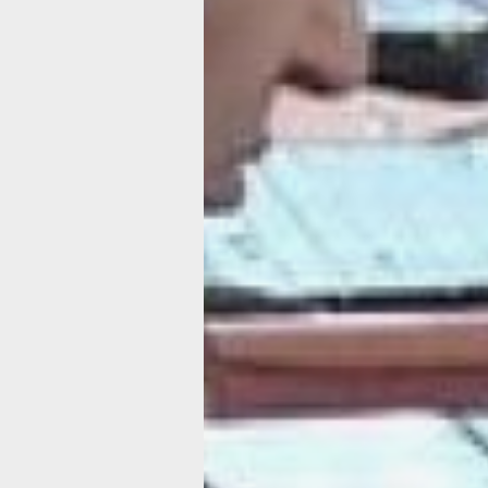
— Вопросы касаются деятельности 
организации, порядка проведения о
собраний собственников, технологии
коммунальных услуг, требования к к
оказания коммунальных услуг, к фи
параметров коммунальных услуг, — 
Ольга Беленькая. — Есть каверзные 
логику. Например, какие части поме
многоквартирном доме. И есть ответ.
часть комнаты, жилой дом. Или жило
комната, часть комнаты, квартира. 
вариации ответов – нужно выбрать то
содержит наиболее полный ответ на 
Правильным ответом будет: комната,
комнаты, квартира.
экзамен ук