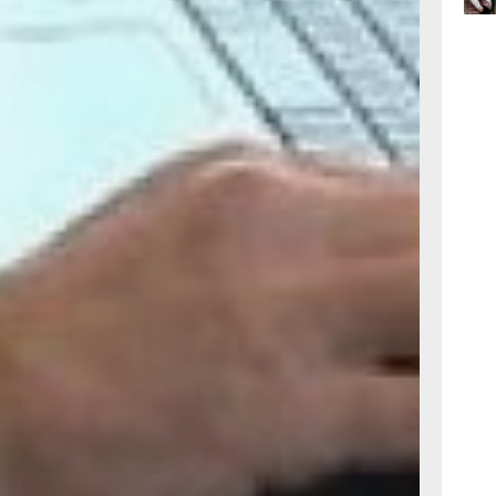
олжны
 ремонтные
19:40
вчер
19:05
вчер
18:19
вчер
нее время
поменять
Антон
ого
ения
троля и
ровского
ющие крыши,
ъезды в