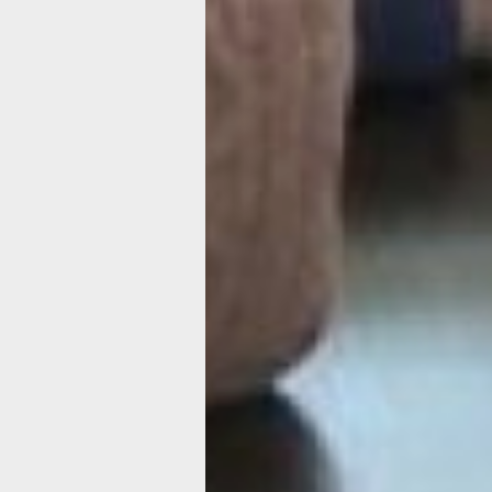
многоквартирных домах. Наши спец
выходят на внеплановые проверки, и
обнаруживают, что жалоба соответст
действительности, выносят предписа
управляющей компании. Штрафы там,
довольно солидные – 250 тысяч рубл
не исполняет наши требования или п
проверке два и более раз – мы имее
обратиться в суд и по суду лишить «
лицензии.
экзамен ук
В СРО «ЖКХ-Групп» входит 105 упр
компаний со всего Дальнего Востока
45 из 94-х хабаровских управляющи
организаций. «ЖКХ-Групп» организов
помощь «управляйкам», но и горожа
могут помочь советом, проконсульти
выбору общедомового совета, решит
организации общедомового собрания
формировании повестки общего соб
жильцов.