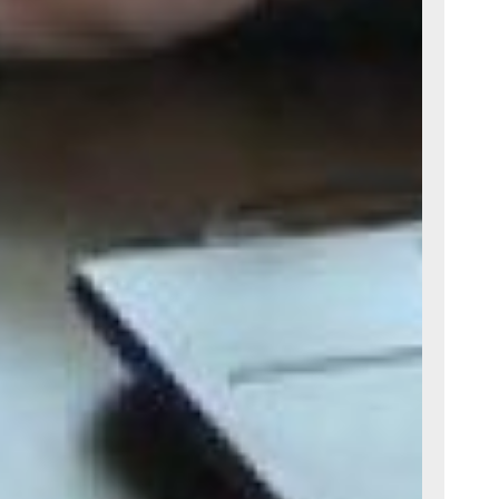
иалисты
, если
вует
ние
 кстати,
ей. Если УК
репятствует
м право
управляйку»
авляющих
, примерно
х
али в
нам здесь
ровать по
ь вопрос
, помочь в
рания