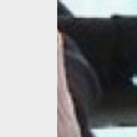
Если вы не дозвонились диспетчеру
перезвонить в течение десяти минут
С марта 2019 года вступили в силу н
требования от Минстроя по работе а
диспетчерских служб. Так, теперь 
компаниям необходимо обеспечить д
потребителя в течение пяти минут. Н
период запуска отопления может про
порыв трубы, и люди массово начина
по всем известным телефонам. Если 
пяти минут потребитель не дозвонился
течение десяти минут ему обязател
перезвонить. Кроме этого, скоррект
сроки устранения аварий: на локали
перекрыть трубу - даётся не более д