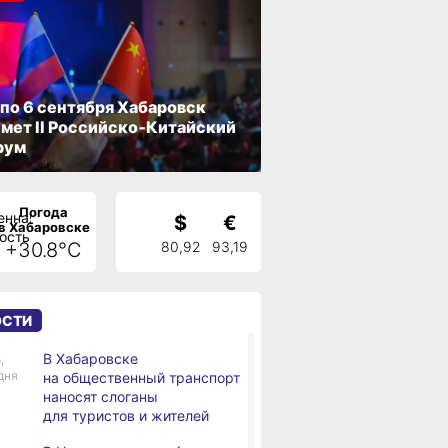
 по 6 сентября Хабаровск
мет II Российско‑Китайский
рум
Погода
$
€
в Хабаровске
+30.8°C
80,92
93,19
ОСТИ
В Хабаровске
,
дня
на общественный транспорт
наносят слоганы
для туристов и жителей