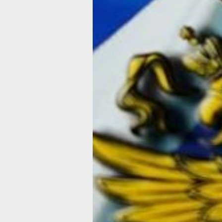
Федеральному Собранию 15 января
президент предложил ряд поправок 
Конституцию. В частности, глава гос
выступил с инициативой введения за
иностранное гражданство для высш
должностных лиц, усиления роли па
губернаторов и Госсовета, предложи
закрепить нормы о верховенстве Ко
в правовом пространстве РФ и о том,
МРОТ не должен быть ниже прожито
минимума трудоспособного населени
пенсия должна ежегодно индексиров
Поправки были приняты Госдумой, п
ко второму чтению законопроекта в 
внесена поправка об обнулении
президентских сроков. Совет Федер
одобрил поправки. Президент подпис
16 марта Конституционный суд РФ пр
законными
поправки в Конституцию
.
числе поправку об обнулении, котора
позволяет Путину участвовать в сл
выборах.
По предложению Путина, поправки вс
силу только после одобрения гражд