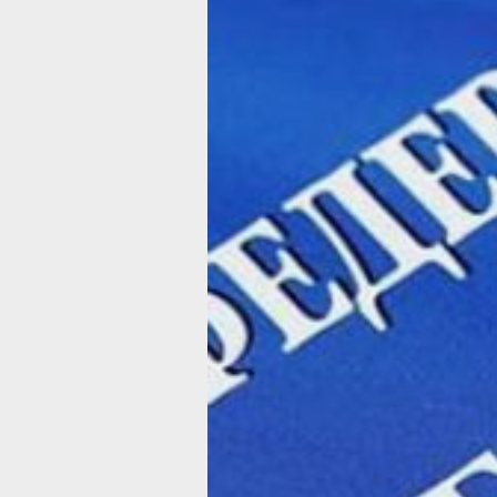
населения в связи с распространени
коронавирусной инфекции.
Владимир Путин подчеркнул, что наз
дата даст гражданам 30 суток на то,
еще раз вернуться к поправкам и оп
отношение к ним. Государству же да
период возможность выстроить в
практическом плане всю работу, свя
особенностями сегодняшнего дня.
- Не только в процессе голосования, 
жизни вообще - на рабочих местах, в
транспорте и так далее. Поэтому нам
суток нужны, - отметил Президент.
Председатель Центризбиркома Элла
Памфилова предложила начать голо
за шесть дней до этой даты, чтобы вс
процедура продолжалась семь дней
заявила, что разнесение голосования
несколько дней позволит избежать о
и скопления людей на избирательных
участках.
Глава государства обратился к руко
ЦИК, главам регионов и Роспотребна
просьбой в содействии организации 