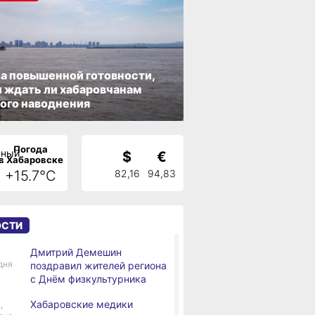
а повышенной готовности,
 ждать ли хабаровчанам
ого наводнения
Погода
$
€
в Хабаровске
+15.7°C
82,16
94,83
ОСТИ
Дмитрий Демешин
,
дня
поздравил жителей региона
с Днём физкультурника
Хабаровские медики
,