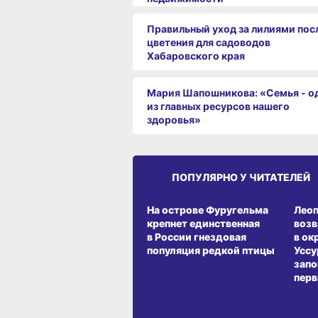
Правильный уход за лилиями пос
цветения для садоводов
Хабаровского края
Мария Шапошникова: «Семья - о
из главных ресурсов нашего
здоровья»
ПОПУЛЯРНО У ЧИТАТЕЛЕЙ
СРЕДА ОБИТАНИЯ
СРЕД
На острове Фуругельма
Лео
крепнет единственная
воз
в России гнездовая
в ок
популяция редкой птицы
Уссу
запо
перв