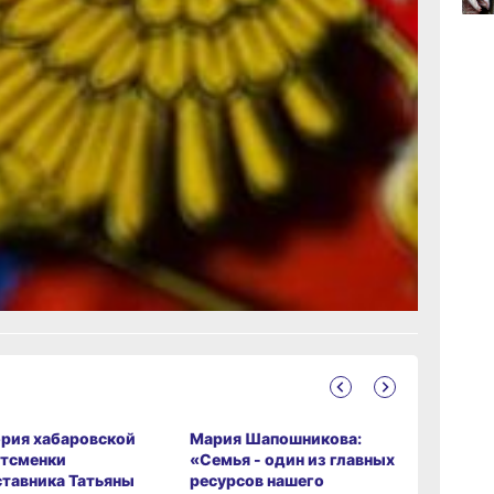
чальна
15:34
валось
вчер
енесено
я рф
15:03
вчер
 123ru.net
с.Дзен
и
рустно
рия хабаровской
Мария Шапошникова:
Мастер-к
тсменки
«Семья - один из главных
от «Хаби
ставника Татьяны
ресурсов нашего
помидор