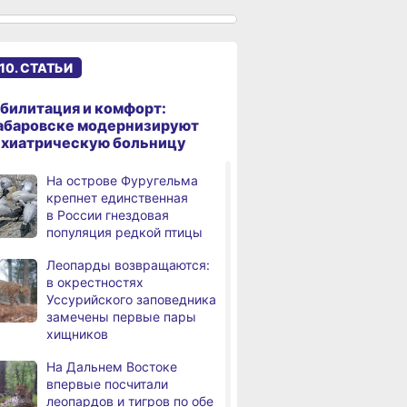
к подъёму воды в Амуре
Суд рассмотрит дело
,
дня
жителя Ульчского района
10. СТАТЬИ
о незаконном хранении
калуги
билитация и комфорт:
В Хабаровском крае
абаровске модернизируют
дня
потушили за сутки 9
ихиатрическую больницу
возгораний
На острове Фуругельма
Горнодобывающая отрасль
,
крепнет единственная
дня
Хабаровского края
в России гнездовая
демонстрирует уверенный
популяция редкой птицы
рост
Леопарды возвращаются:
Аэродром
3,
в окрестностях
дня
в Николаевске‑на‑Амуре
Уссурийского заповедника
прошёл проверку
замечены первые пары
хищников
Магнитные бури,
4,
дня
радиационный фон и пробки
На Дальнем Востоке
в Хабаровске 8 августа
впервые посчитали
леопардов и тигров по обе
Какой сегодня день:
,