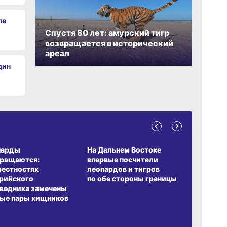
ле
Спустя 80 лет: амурский тигр
возвращается в исторический
ареал
дин
А ОБИТАНИЯ
СРЕДА ОБИТАНИЯ
ЗЕМЛЯКИ
парды
На Дальнем Востоке
Пионовый
вращаются:
впервые посчитали
хабаровч
рестностях
леопардов и тигров
Воронкев
рийского
по обе стороны границы
ведника замечены
ые пары хищников