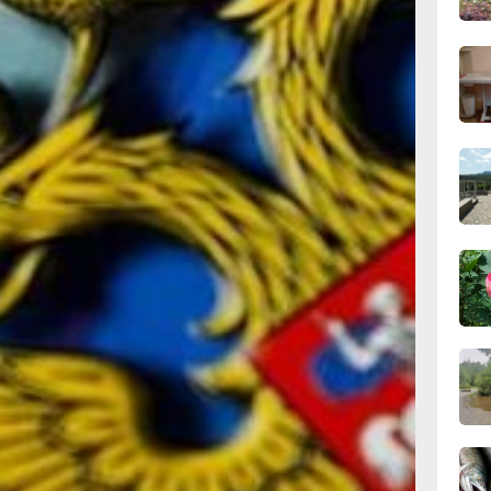
сего
в
ударства
18:28
прета на
вчер
их
рламента,
л
18:14
нституции
вчер
 что
чного
я, а
аться.
17:31
ри этом
вчер
него была
ации
16:51,
ал закон.
вчер
изнал
 В том
я
едующих
16:09
вчер
тупят в
анами на