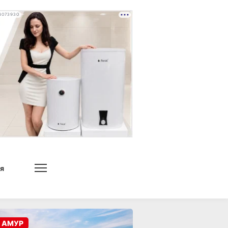
4073930
я
 АМУР