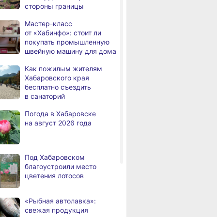
стороны границы
дня
Всемирный день кошек
Мастер-класс
В сёлах Хабаровского края
,
от «Хабинфо»: стоит ли
а
создают новые
покупать промышленную
пространства
швейную машину для дома
Арт‑объекты и спортивные
,
Как пожилым жителям
а
площадки станут частью
Хабаровского края
обновлённого сквера
бесплатно съездить
в Хабаровске
в санаторий
В районе имени Лазо
,
Погода в Хабаровске
а
заканчивают ремонт дороги
на август 2026 года
Переяславка — Аргунское
Тысячи жителей
а
Хабаровского края
Под Хабаровском
переедут в новые квартиры
благоустроили место
в 2026 году
цветения лотосов
Дмитрий Демешин наградил
,
а
лучших представителей
«Рыбная автолавка»:
строительной отрасли
свежая продукция