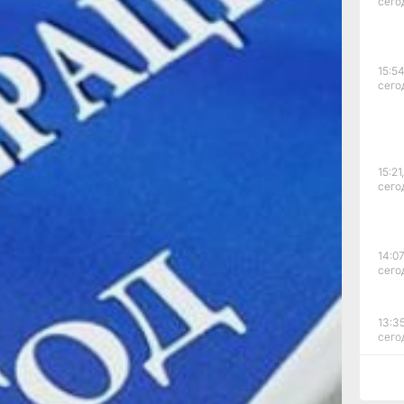
сего
ем новой
наченная
 чтобы
15:54
ределить
сего
нный
занную с
а в
15:21,
сего
 эти 30
сование
14:07
я
сего
. Она
 на
чередей
13:35
сего
водству
дзору с
12:54
процесса
сего