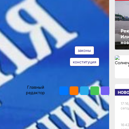
о
ОПУБЛИКОВАНО
03 июня 2020 г., 19:19
РФ
Рек
я
Или
АВТОР
ТЕГИ
нов
одписал
законы
ния
просу
конституция
я рф
Владимир
Мишин
ы
ПОДЕЛИТЬСЯ
вания по
Главный
ституцию
НОВ
редактор
окументе
 учетом
17:16
сего
но-
16:42