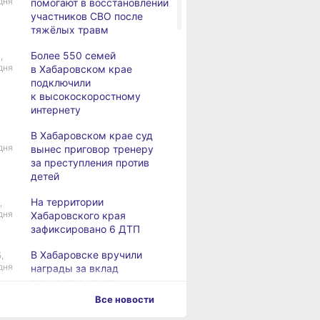
дня
помогают в восстановлении
участников СВО после
тяжёлых травм
Более 550 семей
,
дня
в Хабаровском крае
подключили
к высокоскоростному
интернету
В Хабаровском крае суд
дня
вынес приговор тренеру
за преступления против
детей
На территории
,
дня
Хабаровского края
зафиксировано 6 ДТП
В Хабаровске вручили
,
дня
награды за вклад
в развитие спорта
Все новости
Хабаровск готовится
,
дня