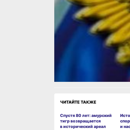
Общероссийском голосовании. Изна
проведение этой процедуры планиро
на 22 апреля, но в связи с пандемией
коронавирусной инфекции было пер
на неопределенный срок.
конституци
голосование
Фото:
Читайте нас в соцсетях:
ВКонтакте
,
Одноклассники,
Телеграм
или
Яндек
МАКС
Как вам материал?
Огонь!
Супер
Удивило
Г
Злость
Разочарование
ЧИТАЙТЕ ТАКЖЕ
Спустя 80 лет: амурский
Исто
тигр возвращается
спор
в исторический ареал
и на