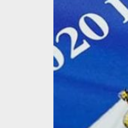
голосования с обязательным соблюд
безопасности граждан.
Так, на входах в участке планируетс
организовать термометрию граждан
возможность дезинфекции рук. Все
участники процесса – избирателям,
наблюдателям и членам комиссии бу
предоставлены средства индивидуа
защиты и одноразовые ручки.
консти
голосование
Для тех, кто не сможет покинуть дом
назначенные для голосования дни, б
организован процесс голосования на
При этом, это будет максимально бе
никто из посетителей в дом заходить 
ЦИК также отказался от возможност
провести голосования по почте, опир
опыт других стран. По словам Эллы
Памфиловой, такой метод голосовани
других странах зачастую сопровожд
скандалами, поэтому на общеросси
голосовании он использован не будет
Напомним, что в своем послании