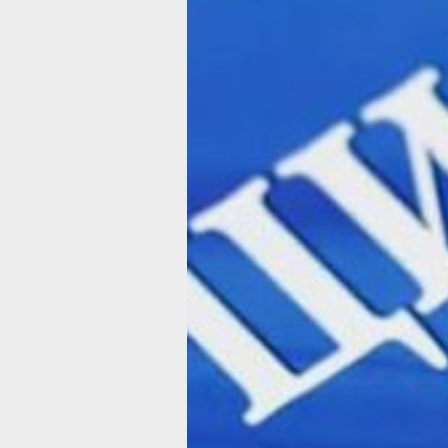
Голосование п
изменениям в
Конституцию 
пройдёт 1 июл
Президент России Владимир Путин п
Указ «Об определении даты проведе
общероссийского голосования по во
одобрения изменений в Конституцию
Российской Федерации».
конституци
голосование
Согласно документу, в качестве дат
проведения общероссийского голосо
вопросу одобрения изменений в Кон
РФ, назначено 1 июля 2020 года. В д
также говорится, что дата выбрана с
складывающейся санитарно-
эпидемиологической обстановке и
необходимости обеспечения санитар
эпидемиологического благополучия