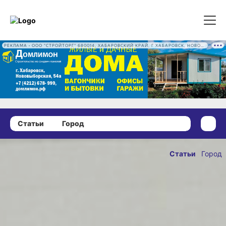
РЕКЛАМА • ООО "СТРОЙТОРГ" 680014, ХАБАРОВСКИЙ КРАЙ, Г ХАБАРОВСК, НОВОВЫБОРГСКАЯ УЛ, Д. 54А ОГРН 1222700016186
Статьи
Город
22 июня 2025 г., 14:00
Сразу два
Статьи
Город
модульных
ОПУБЛИКОВАНО
спорткомплекса
22 июня 2025 г., 14:
открылись
в Хабаровске