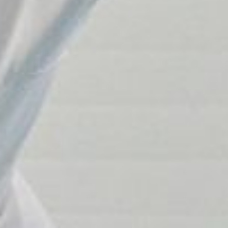
планировалось к 26 ноября
2024-го). Ныне, как сообщили
в Минспорта края, стоимость
сданного объекта превысила
59 млн руб., средства
выделены из федерального,
краевого и муниципального
бюджетов. Теперь здесь будут
проходить уроки физкультуры
и занятия спортсекций.
Напомним, с 2023 года,
согласно широко
разрекламированной
программе
Минвостокразвития РФ,
в школах ДФО должны
построить 50 спортзалов. К
концу 2024-го СМИ сообщали,
что 27 залов в регионах уже
построено, правда, о сдаче
хотя бы одного из заявленных
восьми залов в нашем крае
(шесть — в Хабаровске,