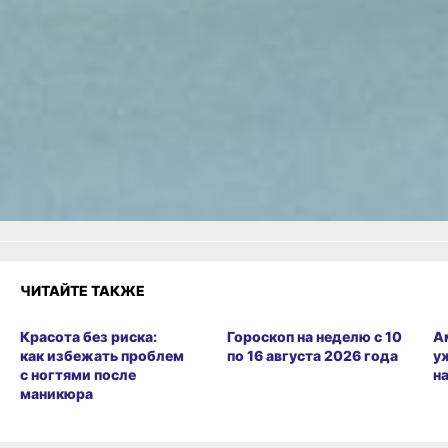
в Хабаровске ушёл под уклон
— спортивный!
Читайте нас в соцсетях:
ВКонтакте
,
Одноклассники,
Телеграм
или
Яндекс.Дзен
и
МАКС
Как вам материал?
Огонь!
Супер
Удивило
Грустно
Злость
Разочарование
ЧИТАЙТЕ ТАКЖЕ
Красота без риска:
Гороскоп на неделю с 10
А
как избежать проблем
по 16 августа 2026 года
у
с ногтями после
н
маникюра