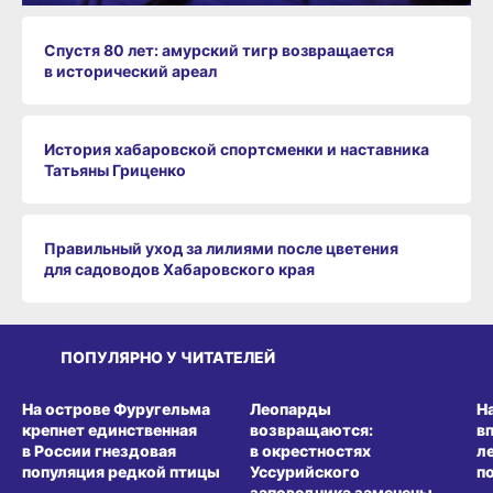
Спустя 80 лет: амурский тигр возвращается
в исторический ареал
История хабаровской спортсменки и наставника
Татьяны Гриценко
Правильный уход за лилиями после цветения
для садоводов Хабаровского края
ПОПУЛЯРНО У ЧИТАТЕЛЕЙ
СРЕДА ОБИТАНИЯ
СРЕДА ОБИТАНИЯ
СР
На острове Фуругельма
Леопарды
Н
крепнет единственная
возвращаются:
в
в России гнездовая
в окрестностях
л
популяция редкой птицы
Уссурийского
п
заповедника замечены