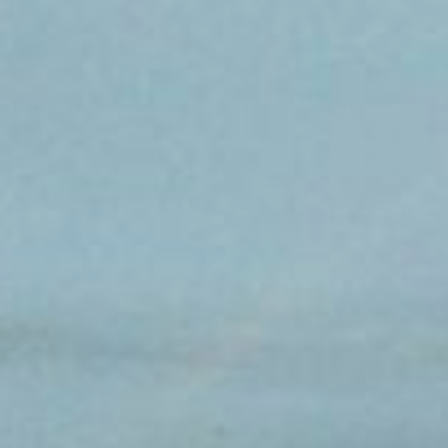
о готовности спортзала
в хабаровской
школе №9
,
в апреле — в хабаровской
школе №56
и ванинской школе
№2.
Теперь сдали еще два зала
в краевой столице, но, судя
по заявлениям чиновников,
оставшиеся два зала
в Хабаровске сдадут уже не в
этом году? Напомним,
программа «50 спортзалов
в школах ДФО» направлена
на улучшение условий
для занятий спортом у детей,
увеличение уровня физической
активности населения. Год
назад сообщалось,
на реализацию проекта
Хабаровскому краю выделено
около 370 миллионов рублей.
В ТЕМУ:
Амурский бульвар