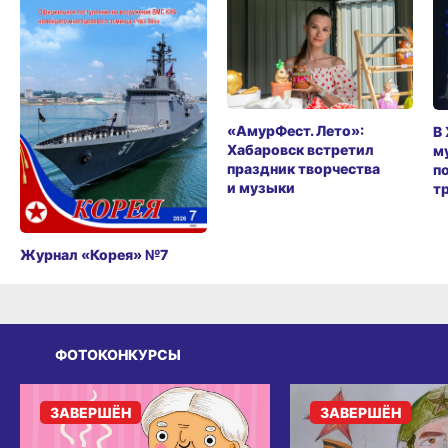
«АмурФест. Лето»:
В
Хабаровск встретил
м
праздник творчества
п
и музыки
т
Журнал «Корея» №7
ФОТОКОНКУРСЫ
ЗАВЕРШЁН
ЗАВЕРШЁН