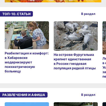
ТОП-10. СТАТЬИ
В раздел
Реабилитация и комфорт:
На острове Фуругельма
в Хабаровске
Л
крепнет единственная
модернизируют
в
в России гнездовая
психиатрическую
У
популяция редкой птицы
больницу
з
п
РАЗВЛЕЧЕНИЯ И АФИША
В раздел