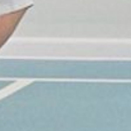
по одному — в Комсомольске-
на-Амуре и Ванино) тогда
не оповещали.