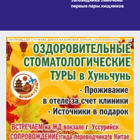
первые пары хищников
РЕКЛАМА • ИП СТУЧКОВА ДИАНА ВАДИМОВНА ОГРНИП 325253600107053