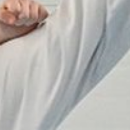
А в июне модульный спортзал
открылся и в поселке Горького
— в Академическом лицее
(построить, как сообщали
в мэрии в прошлом июле,