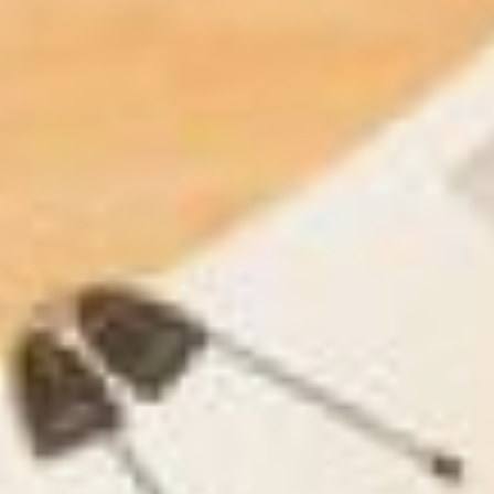
проектов только растет. Он
согласился, что хорошая
работа – одна из главных
причин для того, чтобы
уехать либо остаться.
Перспективными
работодателями, по мнению
Тюрина, могли бы стать
застройщики микрорайонов.
К примеру, Ореховой сопки.
- Посмотрите, какие сегодня
строятся микрорайоны! У
Хабаровского края очень
большая перспектива по
застройке. Мы сегодня
строим очень мало, но
территории определены.
Есть проблема с
инфраструктурой, которая
решается. У нас есть
территории, на которых
можно разместить по три-
четыре микрорайона
Строитель. А это вход на