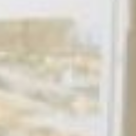
- Такая единая платформа
позволит уйти от «мутности»,
«серости» и возможности
фальсификаций, - объяснил,
почему теперь за все
площадки можно голосовать
в одном месте министр
Тюрин.
Впрочем, и без этого,
узнавая о сомнительных, на
их взгляд, идеях, активные
граждане создавали
общественный резонанс,
формировали
альтернативные проекты и
выбирали их. Доходило до
того, что власть имущим
приходилось срочно
переделывать программу.
Об этом глава ЖКХ также
упомянул на встрече со
студентами.
- Я всегда привожу в пример
город Амурск, где