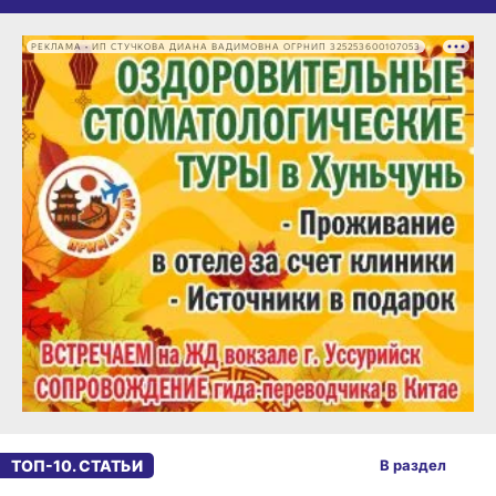
РЕКЛАМА • ИП СТУЧКОВА ДИАНА ВАДИМОВНА ОГРНИП 325253600107053
ТОП-10. СТАТЬИ
В раздел