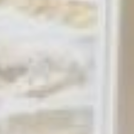
администрация очень хотела
благоустроить одну
территорию и выставила ее.
Вместе с ней выставили на
голосование то, что
предложили жители.
Провели широкую кампанию
с выбором между
придворцовой площадью и
набережной. Люди были
настолько вовлечены в
голосование, что
проголосовало около 30%
граждан. Практически как
на выборах! – восхищается
Тюрин. - Выиграла
территория, которую
администрация не
планировала развивать. Но
так как люди проголосовали,
пришлось переделывать
программу в срочном
порядке. Люди хотели, чтобы