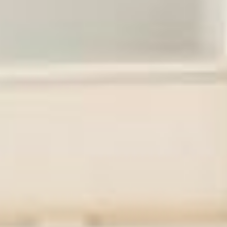
Хотите, чтобы рядом с
вашим домом появился
сквер? – выдвигайте
любительский проект на
народное голосование.
Можете на ватмане
нарисовать (такие случаи, по
словам министра ЖКХ в
Хабаровском крае уже
были), можете заказать
профессионалам. Главное,
чтобы люди на портале чаще
«лайкали» именно вашу
идею. А можно еще
привлечь знакомых, просить
каждого встречного отдать
голос за ваш эскиз – все
зависит от уровня
вовлеченности или даже
фанатизма.
В программе участвуют
населенные пункты с
численностью от одной