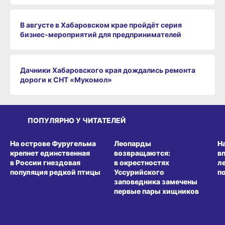
В августе в Хабаровском крае пройдёт серия
бизнес‑мероприятий для предпринимателей
Дачники Хабаровского края дождались ремонта
дороги к СНТ «Мукомол»
ПОПУЛЯРНО У ЧИТАТЕЛЕЙ
СРЕДА ОБИТАНИЯ
СРЕДА ОБИТАНИЯ
СР
На острове Фуругельма
Леопарды
Н
крепнет единственная
возвращаются:
в
в России гнездовая
в окрестностях
л
популяция редкой птицы
Уссурийского
п
заповедника замечены
первые пары хищников