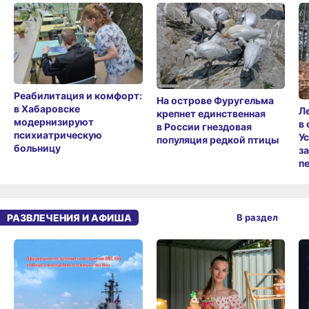
Реабилитация и комфорт:
На острове Фуругельма
в Хабаровске
Л
крепнет единственная
модернизируют
в
в России гнездовая
психиатрическую
У
популяция редкой птицы
больницу
з
п
РАЗВЛЕЧЕНИЯ И АФИША
В раздел