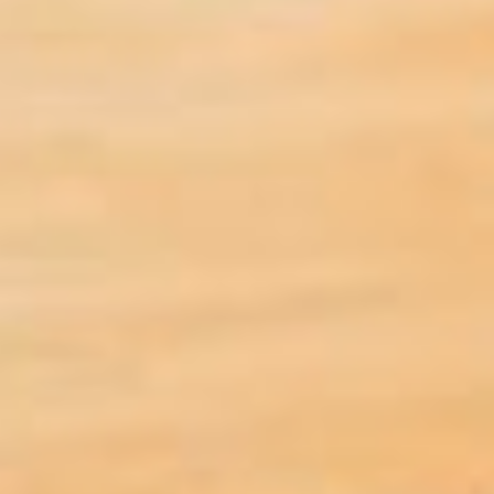
архитектурной среды ТОГУ
Алина Иванова
- Любой из этих студентов
хочет знать: какая емкость
рынка работы для молодых
проектировщиков в нашем
городе? Гарантируете ли вы,
что у них будет работа? Или
им уже сейчас нужно
думать о переезде? Что
город делает для того, чтобы
наша молодежь фертильного
возраста оставались здесь?
– вопрошала педагог.
На это министр подчеркнул,
что трудоустройство
студентов – не его
компетенция. Недавно по
одному из рейтингов
Хабаровск стал самым
благоустроенным городом
Дальнего Востока, а число