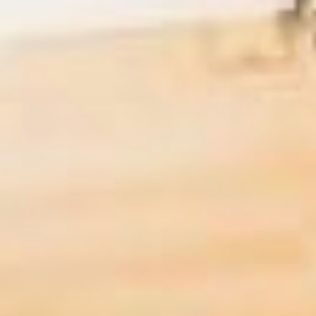
Вот только денег в
многомиллионной
программе для того, чтобы
повысить качество работ,
вышедших на голосование, а
заодно закрепить
квалифицированные кадры
отчего то не нашлось. При
этом, доцент кафедры
дизайн архитектурной среды
Алина Иванова отметила, что
отсутствие достойной
работы – одна из ключевых
причин, по которой немалая
часть выпускников из года в
год покидает регион.
Доцент кафедры дизайн