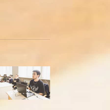
- Конечно, - подтвердил
министр.
Из аудитории студенты
разошлись в подавленном
настроении. Поощрять их
труды в Хабаровском крае,
похоже, готовы только
морально.
Еще о наболевшем:
При
Байдене – тоже нет:
когда
расселят
бараки на
Проспекте в Хабаровске?
Фото и видео автора
Previous
Next
Читайте нас в соцсетях:
ВКонтакте
,