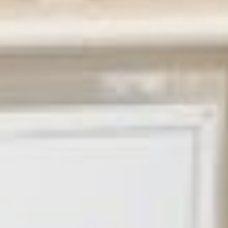
тысячи человек жителей.
Министр ЖКХ Хабаровского
края Дарий Тюрин
Такой подход должен
избавить регионы от
однотипных и никому
ненужных площадок. С 26
апреля по 30 мая на единой
федеральной платформе
программы «Формирование
комфортной городской
среды» запустят
голосование. И жители-то, по
идее, за бесполезные
проекты голос не отдадут.