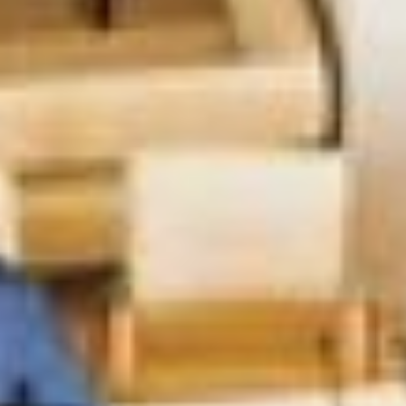
посмеет?
Но есть и другая специфика:
идеи предлагают любители.
Люди без базовых знаний,
порой приносят рисунки и
даже архивные фото.
Студентам-архитекторам и
дизайнерам наверняка было
бы что противопоставить!
«Понимания
необходимости
финансирования
участников программы нет»
Эскиз студентов ТОГУ
Рассказывая о программе