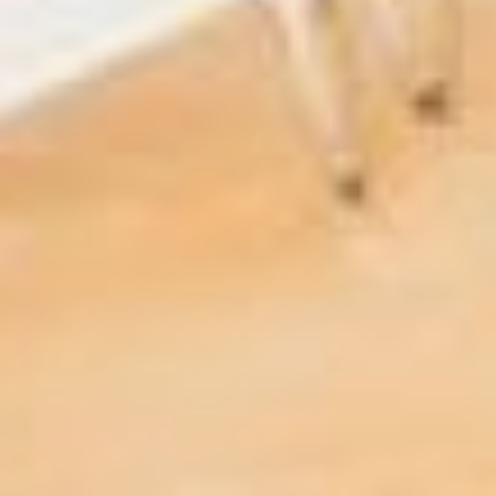
лоб»:
есть ли хоть какая-то
перспектива финансового
поощрения?
- Если сказать сегодня, что
есть понимание
необходимости финансового
поощрения за участие в
проектах… то его нет, -
огорчил студентов Дарий
Тюрин. Затем рассказал о
том, как сотни волонтеров
буквально рванули
оповещать земляков о
грядущем голосовании
бесплатно. В конце ответа
министр еще раз повторил:
«Суммы на поощрение нет».
- То есть вы понимаете, что
вовлеченность специалистов
в проекты будет значительно
меньше? – уточнили
расстроенные
старшекурсники.