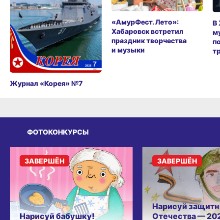
«АмурФест. Лето»:
В
Хабаровск встретил
м
праздник творчества
п
и музыки
т
Журнал «Корея» №7
ФОТОКОНКУРСЫ
ЗАВЕРШЁН
ЗАВЕРШЁН
Нарисуй защитн
Нарисуй бабушку!
Отечества — 20