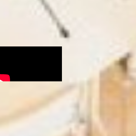
рынок серьезных компаний,
в том числе, федерального
уровня с которыми сейчас
ведутся переговоры.
Трудоустройство зависит
только от вас, - пытался
убедить студентов почетный
гость.
Но молодежь все не
унималась. Сначала они
пытались уточнить,
достанутся ли им заказы от
муниципалитетов на
доделывание народного
творчества. А, получив
отрицательный ответ,
спросили практически «в