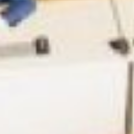
завтрашним профи, министр
Тюрин акцентировал
внимание на возможности
помочь региону и его
жителям, подготовить проект
для портфолио и
прославиться.
- Когда при благоустройстве
какого-то пространства
возьмут за основу ваши
разработки и люди будут
звать, кто к этому приложил
руку… думаю, для вас это
будет приятно. Я был в
Тополево, а там реализовали
концепцию: «прикоснись к
истории». Весь поселок туда
приходит, чтобы сделать
фото с приложенной рукой, и
все спрашивают: «Кто
придумал?». Приняли
решение обозначить
авторов, чье творение так
понравилось людям.