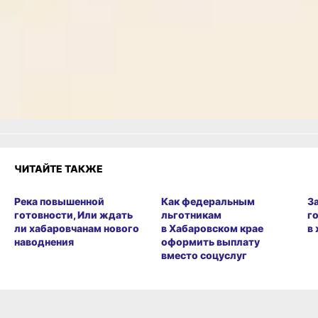
Одноклассники,
Телеграм
или
Яндекс.Дзен
и
МАКС
Как вам материал?
Огонь!
Супер
Удивило
Грустно
Злость
Разочарование
ЧИТАЙТЕ ТАКЖЕ
Река повышенной
Как федеральным
З
готовности, Или ждать
льготникам
г
ли хабаровчанам нового
в Хабаровском крае
в
наводнения
оформить выплату
вместо соцуслуг