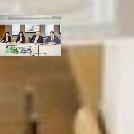
на набережной было именно
то, что им необходимо и
высказали это.
Previous
Next
Спрашивать мнение людей,
уточнять их потребности,
безусловно, необходимо. Это
приводит, например, к таким
положительным примерам
как отсутствие вандализма.
Чиновник отрапортовал, что
те площадки, в
проектирование которых
граждан вовлекали,
находятся в порядке. Кто ж
в сквере, выбитом лично
условной соседкой
Петровной «гадить»