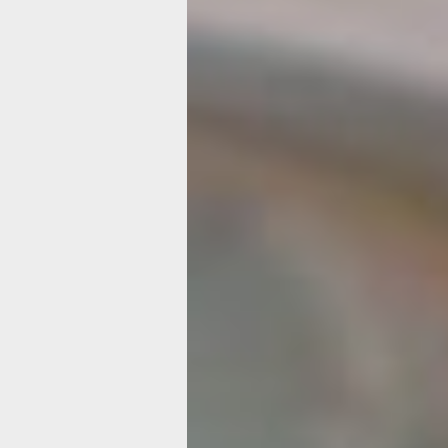
— Мне очень приятно видеть вас в эт
потому что это зал исторический. Он 
вмещает очень много значимых собы
которые проходили в крае. Поэтому 