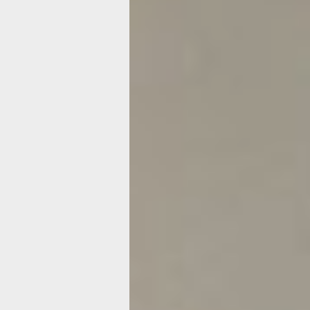
Хабаровская
филармония
для школьник
и студентов
запустила про
«Музыкальны
семестр»
Это просветительский проект для м
Его запустила Хабаровская краевая
филармония по федеральной програ
«Пушкинская карта» нацпроекта «Се
Благодаря проекту школьники и сту
от 14 до 22 лет смогут посещать кон
лекции, экскурсии, литературно-му
спектакли и творческие встречи
с музыкантами и артистами.