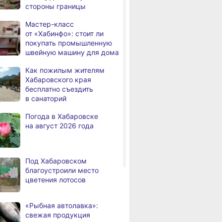
стороны границы
дня
с инвалидностью
трудоустроены
Мастер-класс
в Хабаровском крае
от «Хабинфо»: стоит ли
покупать промышленную
Магнитные бури,
,
швейную машину для дома
дня
радиационный фон и пробки
в Хабаровске 7 августа
Как пожилым жителям
Хабаровского края
Какой сегодня день: День
3,
бесплатно съездить
дня
маяка
в санаторий
В вузы Хабаровского края
,
Погода в Хабаровске
а
в этом году подали свыше
на август 2026 года
100 тысяч заявлений
Троих хабаровских
,
а
пожарных наградили
Под Хабаровском
медалями «За спасение
благоустроили место
на пожаре»
цветения лотосов
В Николаевске-на-Амуре
,
а
по нацпроекту капитально
«Рыбная автолавка»:
ремонтируют кровлю Дома
свежая продукция
культуры