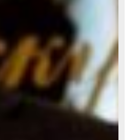
. К
у нас
цертах
ть,
ните
 участие.
т быть
из них,
есь
вайте,
семестр»,
ренне
екта
выступил
н.
естра»
о каждому
сти итог
ний.
 выбрав