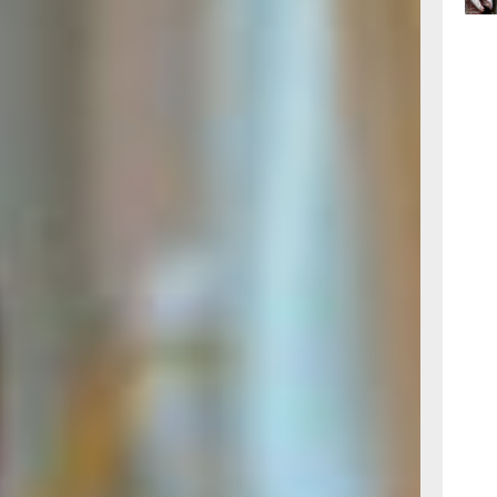
пох,
вать
17:36
вчер
17:09
вчер