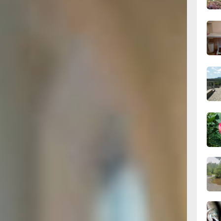
 чтобы
сего
шего
ашего
вы
е только
09:28
ь всем
сего
 вы
асоту
И главное
08:0
увидели,
сего
стр
овского
19:34
вчер
вопросам
19:06
ного
вчер
 проекта
оходят
ериал
ыкальный
18:23
водитель
вчер
цессе
иться