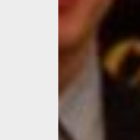
жизнь каждого из нас немного лучше
сожалению, когда я учился в школе, 
не было возможности бывать на кон
симфонического оркестра. Может бы
сейчас вам все покажется сложным,
но поверьте, придет время, и вы оце
событие, в котором сегодня примете
Слушать классическую музыку може
непросто, но в программе есть очень
интересные произведения. И многие 
я уверен, вам известны. Воспользуйт
уникальной возможностью и не забы
что можно прийти на «Музыкальный 
замечательно провести время, внут
обогатиться. Уверен, что к концу про
в зале не будет свободных мест, — 
и.о. министра образования и науки
Хабаровского края Алексей Мокруши
Для слушателей «Музыкального сем
разработаны специальные анкеты п
мероприятию, которые помогут подве
полученных новых знаний и впечатле
Участник отвечает на пять вопросов,