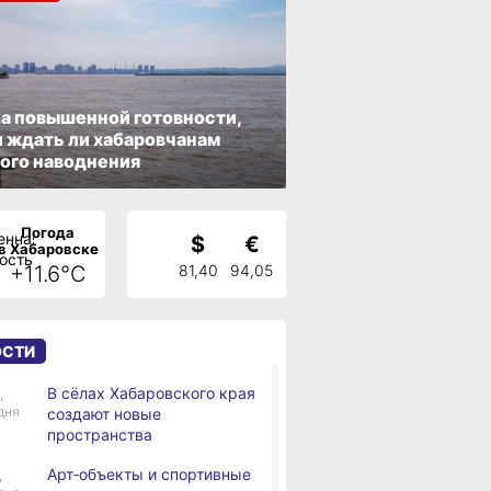
а повышенной готовности,
 ждать ли хабаровчанам
ого наводнения
Погода
$
€
в Хабаровске
+11.6°C
81,40
94,05
ОСТИ
В сёлах Хабаровского края
,
дня
создают новые
пространства
Арт‑объекты и спортивные
,