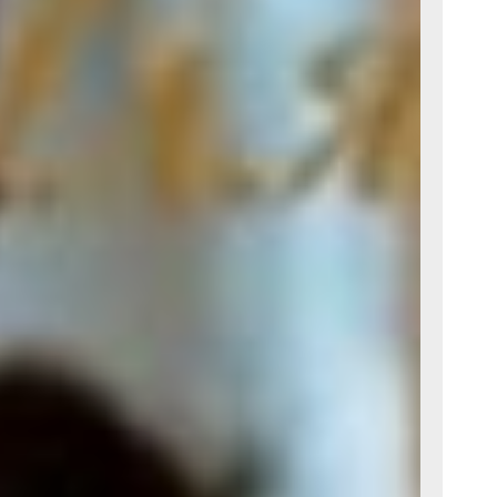
то музыка
ает