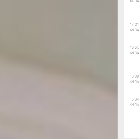
сего
17:31
сего
16:51,
сего
16:09
сего
15:34
сего
15:03
сего