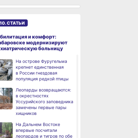
сантиметров
Житель Хабаровского края
,
дня
перевёл мошенникам
10. СТАТЬИ
свыше миллиона рублей
В Хабаровске суд
,
билитация и комфорт:
дня
рассмотрит дело об ошибке
абаровске модернизируют
при техобслуживании
ихиатрическую больницу
самолёта
На острове Фуругельма
В Хабаровском крае
,
крепнет единственная
дня
за сутки произошло 3
в России гнездовая
дорожно-транспортных
популяция редкой птицы
происшествий
Леопарды возвращаются:
В Хабаровске косметолог
в окрестностях
дня
осуждена
Уссурийского заповедника
за мошенничество
замечены первые пары
хищников
В Хабаровске потушили
дня
крупный пожар
На Дальнем Востоке
в деревянном доме
впервые посчитали
леопардов и тигров по обе
Более сотни граждан
4,