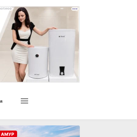
4073930
я
 АМУР