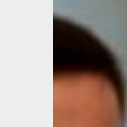
с музыкальным искусством разных э
стилей и жанров, учиться анализиро
услышанное.