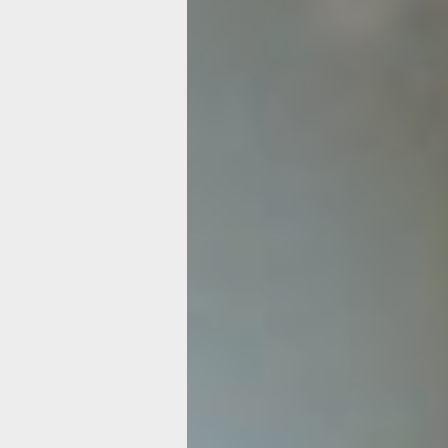
здесь мы и открываем новый проект,
посвятить вас в историю развития на
края, показать, что такое культура н
города. И хорошо, что изучение это 
начинаете в молодые годы, когда ещ
постигаете азы учебы. Хочу пожелат
хорошего времяпровождения, чтобы
смогли увидеть, почувствовать ту кр
музыки, которая прозвучит сегодня. 
— рассказать о том, что услышали и 
— сказал на открытии проекта мини
социальной защиты населения Хабар
края, и.о. заместителя председателя
правительства края по социальным 
Александр Дорофеев.
Как отметили организаторы, от обыч
посещения филармонии мероприятия
отличаются тем, что выступления пр
в дневное время и предлагается мат
просветительского характера. «Муз
семестр» — это неформальный путе
в мир академической музыки. В про
погружения аудитория будет знаком