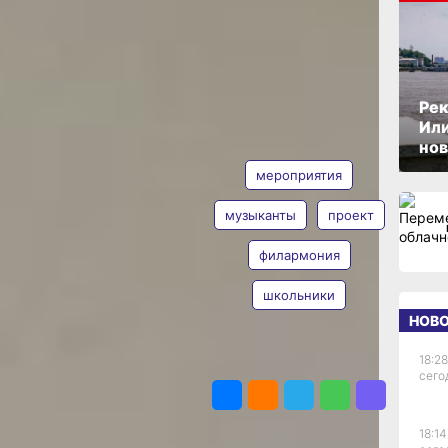
ОПУБЛИКОВАНО
07 марта 2025 г., 12:04
ов
Рек
Или
АВТОР
ТЕГИ
нов
ект
мероприятия
й
музыканты
проект
филармония
Ольга
Дмитриева
олодежи
школьники
Фото:
НОВ
Ольга
мме
Дмитриева
мья».
18:28
ПОДЕЛИТЬСЯ
денты
сего
церты,
зыкальные
18:14