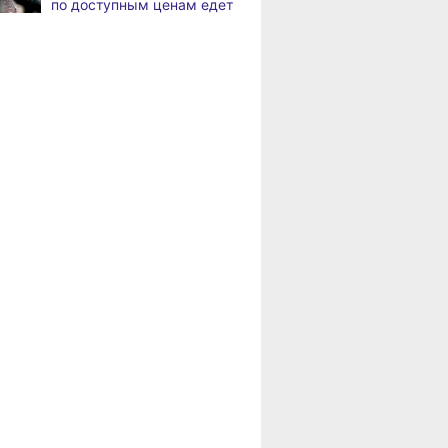
по доступным ценам едет
в районы Хабаровского
В Хабаровске
,
края
а
на общественный транспорт
наносят слоганы
Пенсионерам
для туристов и жителей
Хабаровского края
положена доплата
В Николаевске-на-Амуре
,
за иждивенцев
а
появится «умная»
спортивная площадка