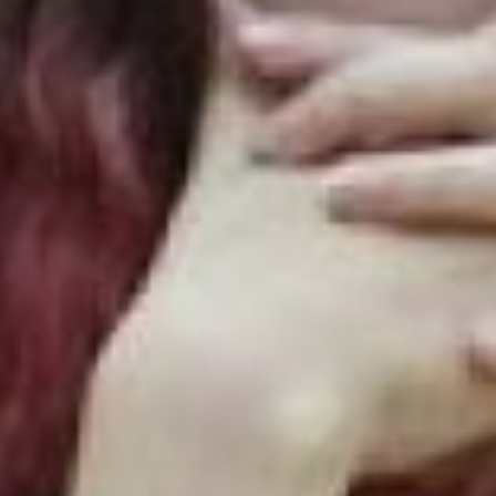
получат денежное
поощрение. Премия
губернатора края имени
Н.И. Гродекова имеет два
номинала: 100 тысяч
рублей для
стобалльников,
победителей и призеров
заключительного этапа
всероссийской
олимпиады (их в
нынешнем году в крае 17
человек). И 50 тысяч
рублей выплатят
выпускникам,
перешагнувшим 95-
балльный порог.
На брифинг пригласили
одного из отличников
этого года – выпускника
хабаровского
политехнического лицея
Дмитрия Авдеева. Парень
абсолютный победитель