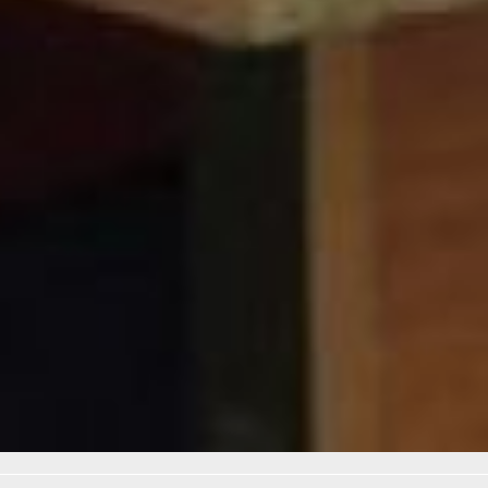
уехать, парень нацелен
на МГУ. Комсомольчанка,
набравшая самое высшее
число баллов в крае,
тоже подала документы в
крупные университеты
Дальнего Востока и
центральной части
России.
Фото автора и
»khabkrai.ru
Читайте нас в соцсетях:
ВКонтакте
,
Одноклассники,
Телеграм
или
Яндекс.Дзен
и
МАКС
Как вам материал?
Огонь!
Супер
Удивило
Грустно
Злость
Разочарование