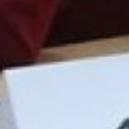
хорошо, набрав менее 80
балов. На «тройки»,
говоря языком школьных
оценок. А так же из шести
тысяч сдававших
экзамен совсем не
справились с заданиями
14 человек, еще
четверых удалили с ЕГЭ
за пользование
телефонами и
шпаргалками.
Сейчас у вчерашних
школьников пора выбора
профессии
. В этом году
выпускникам разрешили
подавать документы
сразу в пять учебных
заведений по десяти
направлениям в каждом.
– В этом году количество
бюджетных мест в
краевых вузах
увеличено: 200 мест для