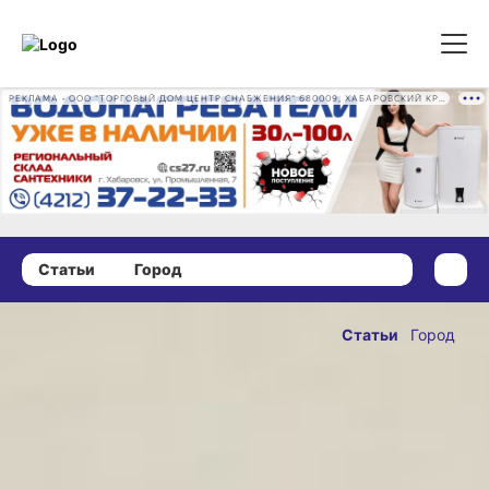
РЕКЛАМА • ООО "ТОРГОВЫЙ ДОМ ЦЕНТР СНАБЖЕНИЯ" 680009, ХАБАРОВСКИЙ КРАЙ, ГОРОД ХАБАРОВСК, ПРОМЫШЛЕННАЯ УЛ., Д. 7 ОГРН 1162724073930
Статьи
Город
12 июля 2021 г., 09:00
По русскому
Статьи
Город
«пять», а по
ОПУБЛИКОВАНО
истории
12 июля 2021 г., 09:00
«три»:
результаты