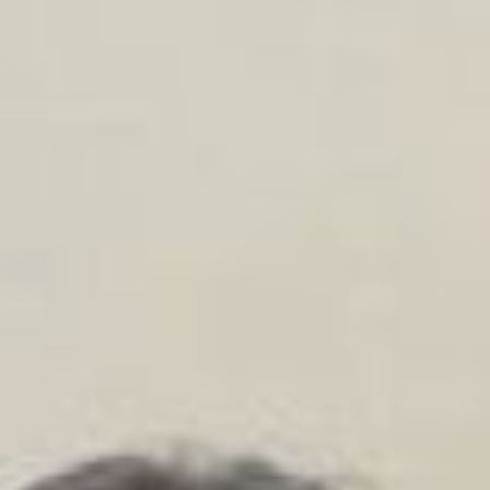
прошлом году не
повлияло на качество
знаний хабаровских
школьников.
итоги егэ
2021
– Число высокобалльных
результатов увеличилось
на 3,5 процента. На 80 и
более баллов ЕГЭ сдали
около тысячи
выпускников. Отмечаем
увеличение
высокобалльных работ и
по русскому языку. Есть
у нас и по профильной
математике
положительная динамика.