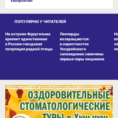
хабаровчан
ПОПУЛЯРНО У ЧИТАТЕЛЕЙ
СРЕДА ОБИТАНИЯ
СРЕДА ОБИТАНИЯ
СР
На острове Фуругельма
Леопарды
Н
крепнет единственная
возвращаются:
в
в России гнездовая
в окрестностях
л
популяция редкой птицы
Уссурийского
п
заповедника замечены
первые пары хищников
РЕКЛАМА • ИП СТУЧКОВА ДИАНА ВАДИМОВНА ОГРНИП 325253600107053