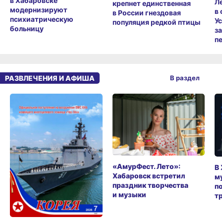
в Хабаровске
Л
крепнет единственная
модернизируют
в
в России гнездовая
психиатрическую
У
популяция редкой птицы
больницу
з
п
РАЗВЛЕЧЕНИЯ И АФИША
В раздел
«АмурФест. Лето»:
В
Хабаровск встретил
м
праздник творчества
п
и музыки
т