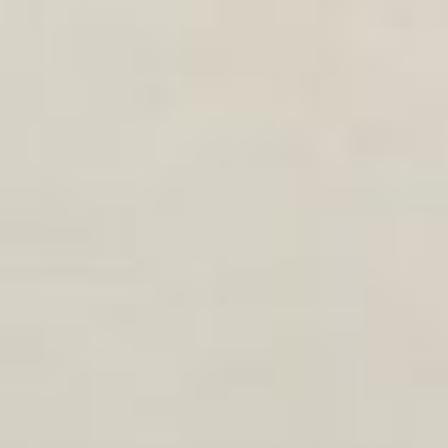
только по выбору.
Остальные предметы
были по выбору только
для тех, кто планирует
поступать в вузы.
Впервые ребята сдавали
информатику на
компьютере. Каждый
пятый получил «хорошо»
и «отлично», то есть
набрал более 80 баллов.
В целом, результатами
единого
госэкзамена
в
краевом министерстве
образования и науки
довольны. Об успешной
сдаче рассказала на
брифинге министр
образования и науки
Хабаровского края
Виктория Хлебникова. По
словам министра,
удаленное обучение в