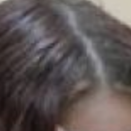
Очень серьёзная
динамика по физике, —
сообщила министр.– По
иностранному языку,
профильной математике,
литературе, информатике,
географии,
обществознанию и
биологии доля
высокобалльных работ в
сравнении с прошлым
годом увеличилась. От 80
до 100 баллов по
иностранному языку
получил каждый третий
выпускник.
На «хорошо» и «отлично»
сдали 2 680 человек.
Более 95 баллов
получили 223
выпускника, а 34 из них
заработали наивысший
бал. Эти школьники