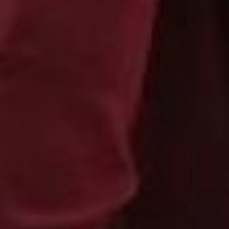
физика, математика,
литература и география,
отметили в ведомстве. В
этом году выше, чем по
России оказался и
средний балл по
естествознанию, самому
популярному предмету,
который выпускники
сдавали по выбору. А
биологию и историю
учащиеся знают плохо.
Как отметила на брифинге
министр образования,
теперь в школах
займутся
совершенствованием
методики преподавания
этих предметов.
Исходя из официальных
цифр, выходит, что почти
половина всех
выпускников сдали
экзамен не так уж и