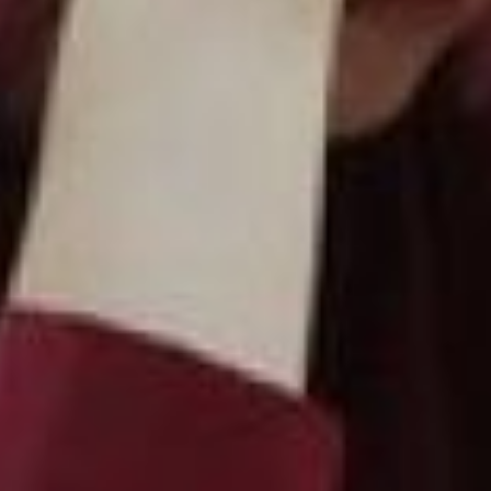
всероссийской
олимпиады по географии.
И хотя ЕГЭ он мог не
сдавать, все же решил
попробовать и показал
отличный результат. Есть
в крае и другие
«ЕГЭшные»
рекордсмены. Так,
например, школьница из
Комсомольска-на-Амуре
получила 297 баллов,
высшие оценки по
русскому языку и
истории, и 97 – по
английскому языку.
Впервые за три года один
из хабаровских
выпускников набрал сто
баллов по физике.
Лучше всего
хабаровским ребятам
даются информатика,