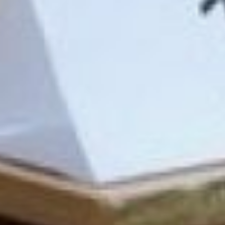
студентов, поступающих
на инженерно-
технические
направления, 150 мест у
нас прибавилось на
педагогические
специальности, –
добавила Виктория
Хлебникова.
Впрочем, хотя
бюджетных мест в
университетах
Хабаровского края в этом
году стало больше,
многие ребята с
отличными результатами
ЕГЭ планируют
продолжать учебу не в
Хабаровске. На брифинге
этот вопрос обошли
стороной, но даже тот
самый отличник Дмитрий
Адвдеев уже решил