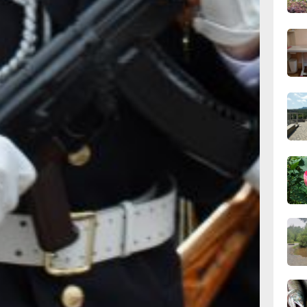
управлений штабов
17:31
ло более 1,2 тыс.
вчер
имир Путин подписал
16:51,
х в запасе,
вчер
мним,
т превышать два
запас военнослужащий
 не больше года. При
16:09
альный закон,
вчер
солдаты, матросы,
вают в запасе до 55
 до 60, а старшие
15:34
вчер
сомолец» 27 января
у «Правительство
армию». В тексте
оддержало
15:03
вчер
шение о призыве
 исполнено в период
еализовано
т ТАСС со ссылкой
14:09
вчер
ссией кабмина