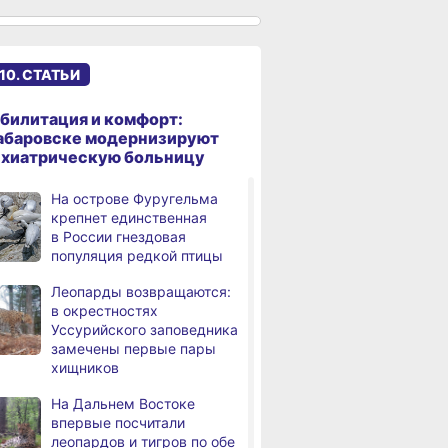
,
дня
Хабаровского края
демонстрирует уверенный
рост
10. СТАТЬИ
Аэродром
3,
дня
в Николаевске‑на‑Амуре
билитация и комфорт:
прошёл проверку
абаровске модернизируют
ихиатрическую больницу
Магнитные бури,
4,
дня
радиационный фон и пробки
На острове Фуругельма
в Хабаровске 8 августа
крепнет единственная
в России гнездовая
Какой сегодня день:
,
популяция редкой птицы
дня
Всемирный день кошек
Леопарды возвращаются:
В сёлах Хабаровского края
,
в окрестностях
а
создают новые
Уссурийского заповедника
пространства
замечены первые пары
хищников
Арт‑объекты и спортивные
,
а
площадки станут частью
На Дальнем Востоке
обновлённого сквера
впервые посчитали
в Хабаровске
леопардов и тигров по обе