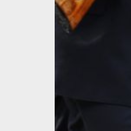
по законопроектной деятельности.
Также сообщается, что проект закон
председателем комитета по обороне
Андреем Картаполовым. В него внесл
предлагается добавить в закон «О в
и военной службе».
Стоит напомнить, что весенний приз
с 1 апреля по 15 июля.
Альтернативная служба — это когда 
службы призывник работает в интер
и государства. Такое право закрепле
Согласно данным Росстата, в 2023 г
службу прошли 2,8 тысячи человек.
предложил увеличить перечень орга
для прохождения альтернативной сл
предприятий и 255 специальностей. 
состоял из 1439 организаций и 238 п
В ТЕМУ:
Хабаровский клуб амурской флотили
отметил 25-летие
Читайте нас в соцсетях:
ВКонтакте
,
Одноклассники,
Телеграм
или
Яндек