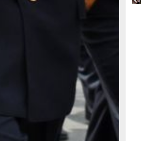
а разработан
13:04
 Госдумы РФ
вчер
и поправки, которые
оинской обязанности
ыв в РФ проводится
вместо военной
есах общества
но в Конституции РФ.
оду альтернативную
 Недавно Минтруд РФ
низаций и профессий
ужбы до 1524
В прошлом году он
рофессий.
Семён Дубов
и «Морская душа»
с.Дзен
и
МАКС