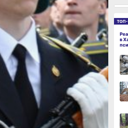
10:29
военной авиации,
сего
 воинских эшелонов,
ранспорт воинских
ТОП-
 ВС РФ «в новых
09:4
сего
то Донецкая
Реа
Херсонская
в Х
тия там в
пс
09:2
жащие по призыву
сего
тве.
«особое внимание
и научно­
08:02
 также спортивных
сего
венные подразделения
портивные роты 200
18:28
им видам спорта».
вчер
ужившие
ы, своевременно
живания.
18:14
ходе призыва граждан
вчер
на работа «прямых
зационно-
аба ВС РФ