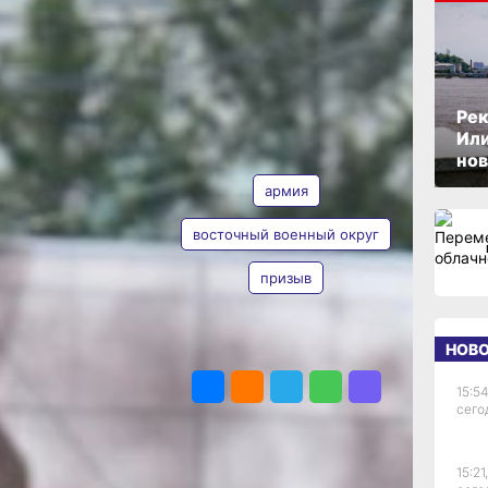
 тысяч
ников
ОПУБЛИКОВАНО
01 февраля 2025 г., 15:30
ужить
Рек
е силы
Или
ТЕГИ
нов
армия
рах
восточный военный округ
ине января
призыв
 военной присяге
о 2024 года
ВВО.
НОВ
ПОДЕЛИТЬСЯ
равили в войска
0 граждан,
15:54
восточного
сего
в пресс-службе ВВО,
се призывники
 формой по сезону,
15:21,