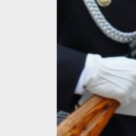
и организационно­мобилизационных 
военных округов, на которые поступи
звонков.
***
Также 16 января президент РФ Влад
указ о призыве россиян, пребывающи
на военные сборы в 2025 году. Напо
продолжительность сборов не може
месяца, и с момента увольнения в 
может суммарно провести на сборах
этом в 2023-м вступил в силу федер
согласно которому рядовой состав (
сержанты и старшины) теперь пребы
лет (вместо 50), младшие офицеры —
офицеры — уже до 65 лет.
Между тем, газета «Московский ком
на своем сайте опубликовала заметк
поддержало ужесточение призыва в 
поясняется, что правительство РФ п
предложение, согласно которому ре
на военную службу, которое не было
призывной кампании, должно быть р
в течение одного года. Об этом пише
на проект отзыва, одобренного коми