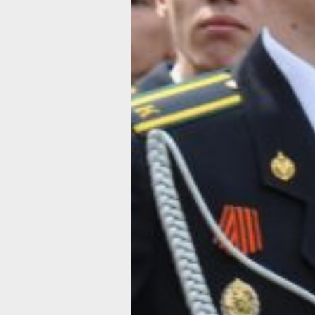
задействованы 11 рейсов самолетов 
178 рейсов гражданской авиации, 16
пассажирские поезда, а также автот
частей.
В пункты дислокации подразделений
регионах Российской Федерации — э
и Луганская народные республики, 
и Запорожская области, или для учас
выполнении задач СВО», военнослу
не направлялись, заверили в ведомс
Также в Минобороны сообщили, что 
уделялось комплектованию научных 
производственных подразделений, а
рот. В научные и научно­производст
было направлено 578 человек, а в с
членов сборной России по олимпийск
Военнослужащие по призыву, высл
установленные сроки военной служб
уволены и направлены к местам про
Еще в пресс-релизе указано, что в 
на военную службу была организова
телефонных линий» Главного органи
мобилизационного управления Геншт