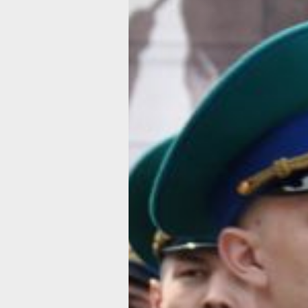
продовольственным пайком на путь 
бутилированной водой и банковской 
для получения денежного довольств
прохождения военной службы, а так
электронной картой.
Сообщается, что «большинство приз
проходить службу в воинских частях
***
Между тем, еще в конце декабря в 
информации и массовых коммуника
сообщили, что очередной осенний пр
службу завершился. За время его п
для прохождения военной службы в
РФ и другие воинские формирования
тысячи человек.
В пресс-релизе указано, что призыв
работу своевременно — с 1 октября, 
призывников со сборных пунктов в в
октября. Как и в предыдущие призы
молодые люди, прибывшие в военком
выбора пройти военную службу в ра
и родах войск с учетом состояния зд
профессионального психологического
Для обеспечения воинских перевозо