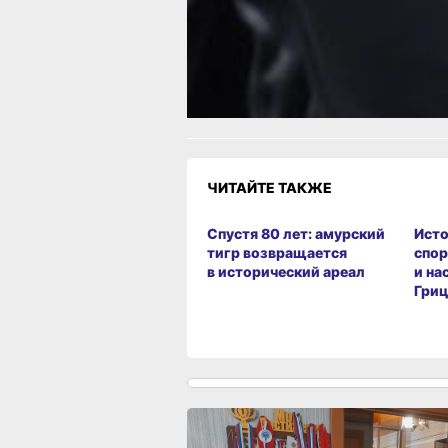
Как вам материа
Огонь!
Супер
Удивило
Г
1
2
Разочарование
ЧИТАЙТЕ ТАКЖЕ
Спустя 80 лет: амурский
Исто
тигр возвращается
спор
в исторический ареал
и на
Гриц