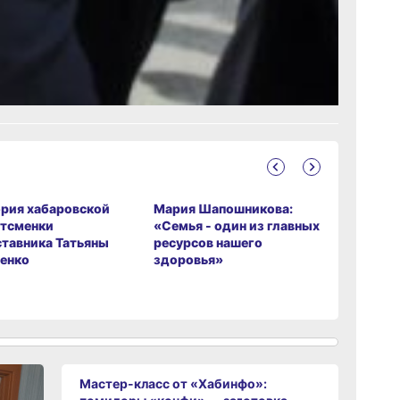
л?
рустно
Злость
1
рия хабаровской
Мария Шапошникова:
Мастер-к
тсменки
«Семья - один из главных
от «Хаби
ставника Татьяны
ресурсов нашего
помидор
енко
здоровья»
заготовка
вяленых
Мастер-класс от «Хабинфо»: