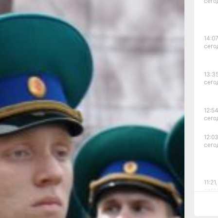
сего
следования,
картой
ия на период
же персональной
14:07
сего
ывников будет
 ВВО».
13:35
департаменте
сего
ций Минобороны РФ
изыв на военную
роведения
12:54
 Вооруженные силы
сего
 направлены 133
12:03
ные комиссии начали
сего
а отправки
ойска начались с 15
вные кампании,
аты, имели право
11:21,
зличных видах
сего
оровья и результатов
 отбора.
к были