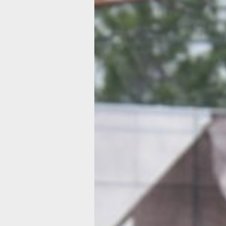
Более восьми
дальневосточ
отправили сл
в вооружённы
РФ
Также подписали указ о военных сбо
Фото:
Из архива редакции
В Восточном военном округе в серед
состоялись церемонии приведения к
свыше 1500 военнослужащих осеннег
призыва, сообщили в пресс-службе 
Всего же военные комиссариаты отп
для прохождения службы более 800
проживающих на территории Дальне
федерального округа. Как заверили 
перед отправкой в воинские части в
прошли медкомиссию. Их обеспечили
комплектом средств личной гигиены,