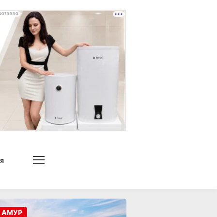
4073930
я
 АМУР