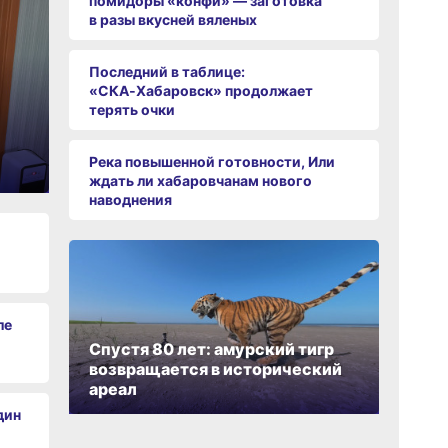
помидоры «конфи» — заготовка
в разы вкусней вяленых
Последний в таблице:
«СКА‑Хабаровск» продолжает
терять очки
Река повышенной готовности, Или
ждать ли хабаровчанам нового
наводнения
ле
Спустя 80 лет: амурский тигр
возвращается в исторический
ареал
дин