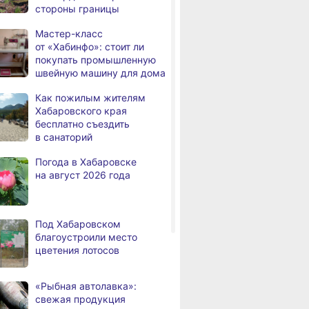
стороны границы
В районе имени Лазо
,
а
заканчивают ремонт дороги
Мастер-класс
Переяславка — Аргунское
от «Хабинфо»: стоит ли
покупать промышленную
Тысячи жителей
швейную машину для дома
а
Хабаровского края
переедут в новые квартиры
Как пожилым жителям
в 2026 году
Хабаровского края
бесплатно съездить
Дмитрий Демешин наградил
,
в санаторий
а
лучших представителей
строительной отрасли
Погода в Хабаровске
на август 2026 года
Жители Хабаровского края
,
а
вправе получить вычет
за спортивные занятия
и сдачу ГТО
Под Хабаровском
благоустроили место
В Хабаровске уровень
,
цветения лотосов
а
Амура достиг 427
сантиметров
«Рыбная автолавка»:
Житель Хабаровского края
,
свежая продукция
а
перевёл мошенникам