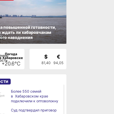
а повышенной готовности,
 ждать ли хабаровчанам
ого наводнения
Погода
$
€
в Хабаровске
+20.6°C
81,40
94,05
ОСТИ
Более 550 семей
,
дня
в Хабаровском крае
подключили к оптоволокну
Суд подтвердил приговор