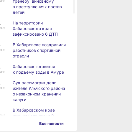
дня
тренеру, виновному
в преступлениях против
детей
На территории
,
дня
Хабаровского края
зафиксировано 6 ДТП
В Хабаровске поздравили
,
дня
работников спортивной
отрасли
Хабаровск готовится
,
дня
к подъёму воды в Амуре
Суд рассмотрит дело
,
дня
жителя Ульчского района
о незаконном хранении
калуги
В Хабаровском крае
дня
потушили за сутки 9
возгораний
Все новости
Горнодобывающая отрасль