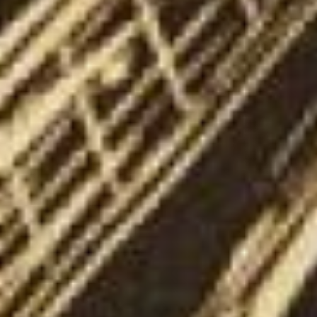
(рис.4) Л.Г. Ройтер -
Богатыри Сибири.
Триптих. Правая часть
В собрании
Дальневосточного
художественного музея
представлены
иллюстрации Михаила
Ройтера в технике
литографии к повести
Ф.М. Достоевского
«Неточка Незванова» и
лист «Барьеристы»,
выполненный в техниках
офорта и акватинты.
Остановимся на листе
«Барьеристы» (рис.5) из
спортивной серии
художника. Вытянутый по
горизонтали лист
наполнен движением.
Причем художник
соединяет статичность