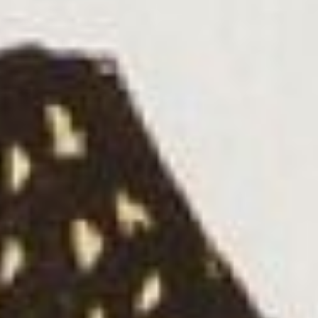
ВЦСПС у К. Юона, Н.
Ромадина и А.
Каневского. Во время
войны служил в
студенческой бригаде на
строительстве
оборонительных
сооружений. В 1946-ом
закончил Московский
Государственный
художественный
институт, где его
учителями были К.
Истомин, М. Родионов и
Н. Радлов.
(рис.3) Л.Г. Ройтер - Нам
нужен мир