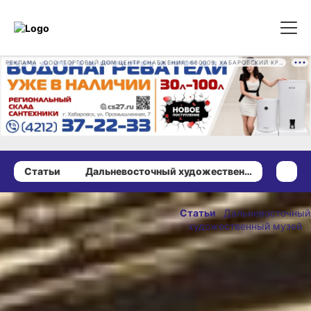
РЕКЛАМА • ООО "ТОРГОВЫЙ ДОМ ЦЕНТР СНАБЖЕНИЯ" 680009, ХАБАРОВСКИЙ КРАЙ, ГОРОД ХАБАРОВСК, ПРОМЫШЛЕННАЯ УЛ., Д. 7 ОГРН 1162724073930
Статьи
Дальневосточный художественный музей
17 августа 2023 г., 13:00
Братья
Статьи
Дальневосточный
художественный музей
Ройтер в
собрании
ОПУБЛИКОВАНО
ДВХМ
17 августа 2023 г., 13:00
Одна из самых