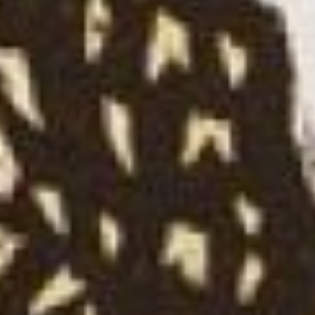
Со студенческих лет
Михаил Ройтер отдавал
предпочтение графике.
Первыми
профессиональными
работами художника
стали иллюстрации к
произведениям А.С.
Пушкина и Ф.М.
Достоевского. В 1950-е
Ройтер путешествует по
Сибири, создавая серии
работ, посвящённые
индустриализации этой
части страны. С 1960-х
ведущей в творчестве
Михаила Ройтера
становится тема спорта.
Выразительные акварели,
экспрессивные
линогравюры, которые
автор печатал
собственноручно,