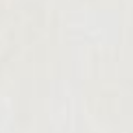
«Студенты на целине»,
«Хлеб», «Военные моряки
Черноморья»,
«Пограничники
Заполярья» и другие.
Кстати, его линогравюры
из серии «Студенты на
целине» были
воспроизведены в книге
Л.И. Брежнева «Целина»,
напечатанной в 1957 году.
В собрании
Дальневосточного
художественного музея
представлены серии
«Студенты на целине»
(рис.1), «Хлеб» (рис.2),
«Сегодня на целине»
(рис.3) и триптих
«Богатыри Сибири»
(рис.4). Линогравюры
Липы Ройтера из
коллекции музея