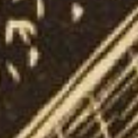
воспевают молодость и
красоту тренированного
человеческого тела.
Начиная с 1970-х, Ройтер
работал
преимущественно в
технике акварели,
фиксируя преображения
в архитектурном облике
Москвы и Ленинграда.