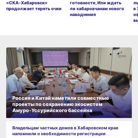
«СКА‑Хабаровск»
готовности, Или ждать
л
продолжает терять очки
ли хабаровчанам нового
в
наводнения
о
в
Россия и Китай наметили совместные
проекты по сохранению экосистем
Амуро‑Уссурийского бассейна
Владельцам частных домов в Хабаровском крае
напомнили о необходимости регистрации