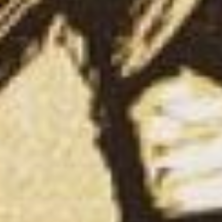
героев первого плана и
напряженное движение
спортсменов второго
плана. Размещая
болельщиков в правом
углу работы, художник
тем самым оставляет
место и для зрителя,
словно включая его в
сюжет. Спортсмены
показаны в наивысшей
точке своего движения и
сил, ритмический
вертикальный рисунок
барьеров, флагов и
вышек с прожекторами в
вытянутой по горизонтали
работе словно передает
напряженное дыхание
бегунов, их вдох и выдох.