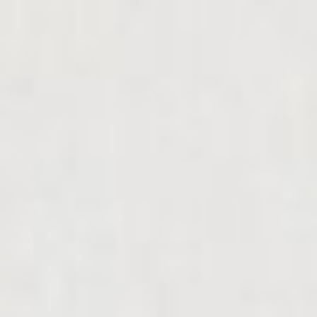
Отечественной войны II
степени. Вспоминая о
фронтовых буднях,
художник писал:
«Необходимость
художника на фронте
возникала постоянно, как
насущная, жизненно
важная потребность.
Даже в первые
труднейшие годы войны в
сверхчеловеческом
напряжении на
передовой приходилось
рисовать для боевых
донесений в штаб
бригады или фронта. Это
были схемы минных
полей, наглядная
инструкция для
наращивания льда для
переправы танков,
рисунки мин-сюрпризов,