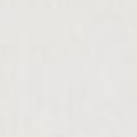
родился в Виннице. В
1938 году закончил
Московский
художественный
институт. Его учителями
были Владимир
Фаворский, Михаил
Родионов, Ксения
Истомина. В годы
Великой Отечественной
войны Липа Ройтер был
сапером, командовал
отделением, участвовал в
битве под Москвой,
освобождении Украины и
Польши, Германии и
Чехословакии. Он был
демобилизован в звании
сержанта, награжден
медалями «За
освобождение Киева»,
«За освобождение
Праги», «За взятие
Берлина» и орденом