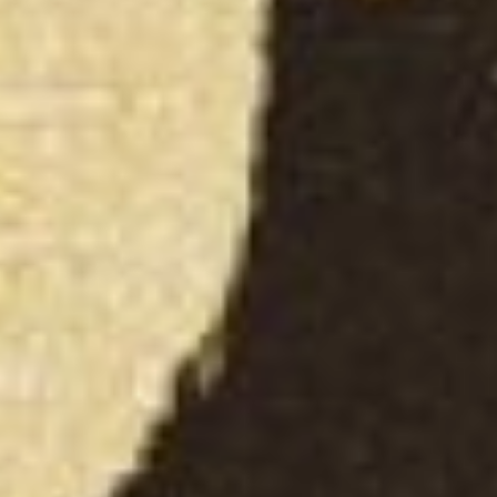
(рис. 5) М.Г. Ройтер -
Барьеристы
Графика братьев Ройтер
не часто экспонируется в
залах Дальневосточного
художественного музея,
тем долгожданнее
встреча с их работами.
Осенью 2023 года
линогравюры Липы
Ройтера из серии
«Студенты на целине» и
графический лист
«Барьеристы» Михаила
Ройтера будут
представлены на
музейных выставках.
Марина Константинова,
зав. сектором
современного искусства
ДВХМ