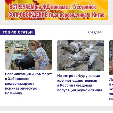
ТОП-10. СТАТЬИ
В раздел
Реабилитация и комфорт:
На острове Фуругельма
в Хабаровске
Л
крепнет единственная
модернизируют
в
в России гнездовая
психиатрическую
У
популяция редкой птицы
больницу
з
п