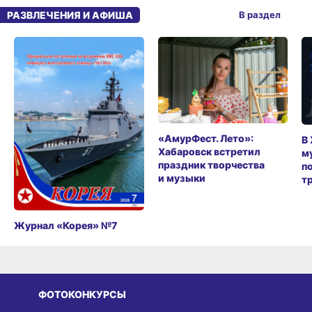
РАЗВЛЕЧЕНИЯ И АФИША
В раздел
«АмурФест. Лето»:
В
Хабаровск встретил
м
праздник творчества
п
и музыки
т
Журнал «Корея» №7
ФОТОКОНКУРСЫ