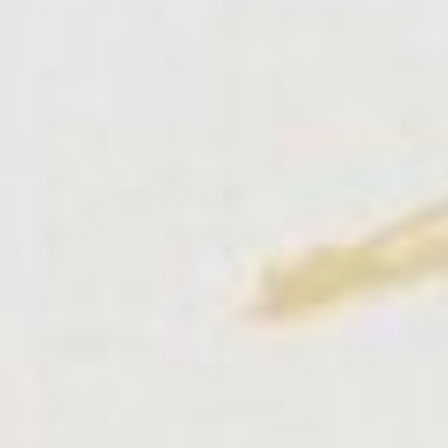
на которых подрывались
наши бойцы и многое
другое».
(рис.1) Л.Г. Ройтер - На
целину
В послевоенные годы
Липа Ройтер много
путешествовал, побывал
на целине, в Севастополе
и Заполярье. Именно
тогда им были созданы
графические серии