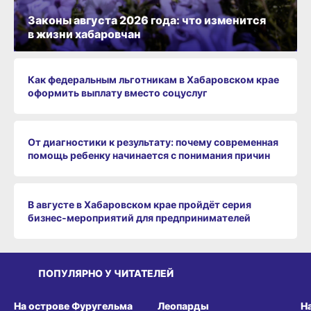
Законы августа 2026 года: что изменится
в жизни хабаровчан
Как федеральным льготникам в Хабаровском крае
оформить выплату вместо соцуслуг
От диагностики к результату: почему современная
помощь ребенку начинается с понимания причин
В августе в Хабаровском крае пройдёт серия
бизнес‑мероприятий для предпринимателей
ПОПУЛЯРНО У ЧИТАТЕЛЕЙ
СРЕДА ОБИТАНИЯ
СРЕДА ОБИТАНИЯ
СР
На острове Фуругельма
Леопарды
Н