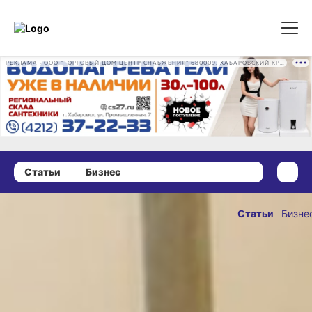
РЕКЛАМА • ООО "ТОРГОВЫЙ ДОМ ЦЕНТР СНАБЖЕНИЯ" 680009, ХАБАРОВСКИЙ КРАЙ, ГОРОД ХАБАРОВСК, ПРОМЫШЛЕННАЯ УЛ., Д. 7 ОГРН 1162724073930
Статьи
Бизнес
26 августа 2020 г., 12:00
Еда
Статьи
Бизне
без возрастных
ОПУБЛИКОВАН
и национальных
26 августа 2020 г., 
барьеров:
«Кухня