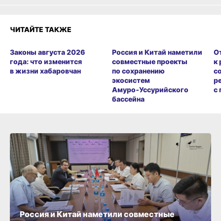
ЧИТАЙТЕ ТАКЖЕ
Законы августа 2026
Россия и Китай наметили
О
года: что изменится
совместные проекты
к
в жизни хабаровчан
по сохранению
с
экосистем
р
Амуро‑Уссурийского
с
бассейна
Россия и Китай наметили совместные
проекты по сохранению экосистем