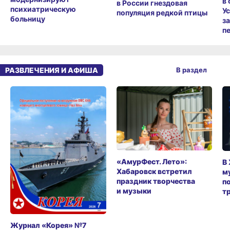
психиатрическую
У
популяция редкой птицы
больницу
з
п
РАЗВЛЕЧЕНИЯ И АФИША
В раздел
«АмурФест. Лето»:
В
Хабаровск встретил
м
праздник творчества
п
и музыки
т
Журнал «Корея» №7