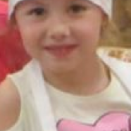
есть, мы не только учим
подрастающее поколение
готовить. Мы параллельно
расширяем их кругозор,
открываем для них культуры
народов мира.
Стоимость детского мастер-
класса – 700 рублей.
кулинарная школа хабаровск
Как повлияла пандемия
коронавируса на запуск
детских курсов?
Пандемия внесла серьезные
коррективы в проект «Кухня
без границ». Например,
запустить кулинарную школу
мы планировали не только
для детей, но и для молодежи
со взрослыми. Старт
назначали еще до введения
режима самоизоляции, но
в итоге идею пришлось
отложить на несколько