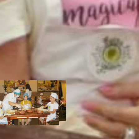
месяцев. Сейчас повара
различных заведений учат
готовить блюда только детей.
Мы уже провели три
презентации: русской,
грузинской и корейской
кухонь.
В этом году кулинарная школа
«Кухни без границ» провела
уже три мастер-класса
для детей. Каждый участник
получил на память сертификат
об участии и фото на память.
Previous
Next
А привычные презентации
в этом году будут?
С большой вероятностью,