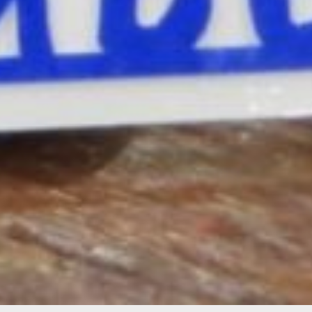
запустить как всероссийский
конкурс под эгидой
Общенационального союза
индустрии гостеприимства. Я
направила свое предложение
в организацию, сейчас оно
находится на рассмотрении.
кулинарная школа хабаровск
Больше материалов
о гастрономическом проекте
«Кухня без границ» ищите
по
ссылке
.
Читайте нас в соцсетях:
ВКонтакте
,
Одноклассники,
Телеграм
или
Яндекс.Дзен
и
МАКС
Как вам материал?
Огонь!
Супер
Удивило
Грустно
Злость
Разочарование