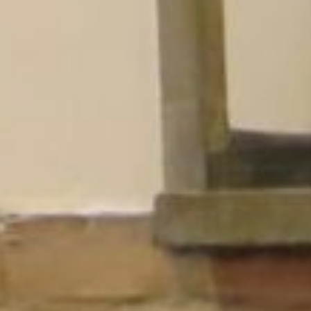
Хабаровск
О новом формате
гастрономического проекта
с национальным колоритом
«ХабИнфо» поговорил
с руководителем проекта
«Кухня без границ» Татьяной
Аршиновой.
Чем мастер-классы «Кухни
без границ» отличаются
от привычных хабаровчанину
детских кулинарных курсов?
Сейчас «Кухня без границ» -
не просто фестиваль, а целое
движение: гастрономические
сувениры, презентация