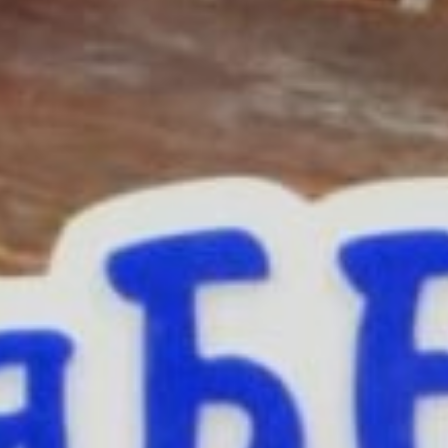
традиционных ужинов
в национальном стиле нам
провести так же не удастся.
Но без мероприятий
с национальной тематикой
поклонники проекта не
останутся. Сейчас проходит
«Фестиваль вкуса».
Например, «Яблочный
фестиваль» прошел очень
активно. Не забросили мы
идею с гастрономическими
турами. Поездка в Анюйский
национальный парк
запланирована на 12
сентября, к примеру.
Сейчас я активно веду
переговоры с четырьмя
организациями, которые
могли бы подхватить идею
нашего фестиваля в ноябре.
Вариантов несколько:
приурочить ужин ко Дню
народного единства или