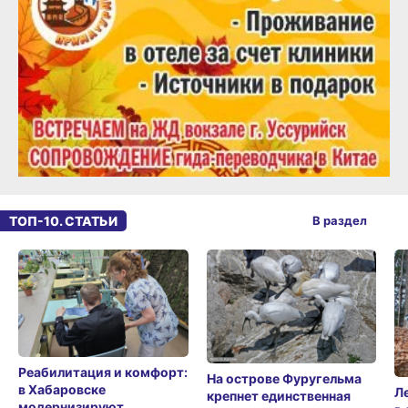
ТОП-10. СТАТЬИ
В раздел
Реабилитация и комфорт:
На острове Фуругельма
в Хабаровске
Л
крепнет единственная
модернизируют
в
в России гнездовая