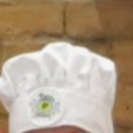
национальных кухонь
и мастер-классы. Отличие
наших кулинарных уроков
в том, что помимо методики
приготовления блюда мы
параллельно рассказываем
и о традициях стран.
Например, на грузинской
кухне детей обучала
носительница культуры. Она
спела, рассказала ребятам
о своей родине. По окончании
урока ребята
сфотографировались
в национальном костюме. На
мастер-классе по азиатской
кухне в ресторане «Эхо»
играла традиционная
японская музыка.
Презентация корейской
кухни, которая пройдет 30
августа, завершится
фотосессией с огромными
традиционными веерами. То