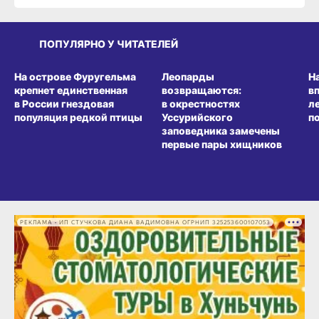
ПОПУЛЯРНО У ЧИТАТЕЛЕЙ
СРЕДА ОБИТАНИЯ
СРЕДА ОБИТАНИЯ
СР
На острове Фуругельма
Леопарды
Н
крепнет единственная
возвращаются:
в
в России гнездовая
в окрестностях
л
популяция редкой птицы
Уссурийского
п
заповедника замечены
первые пары хищников
РЕКЛАМА • ИП СТУЧКОВА ДИАНА ВАДИМОВНА ОГРНИП 325253600107053