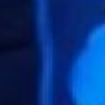
крутых предпринимателей с
классными продуктами и горящими
глазами. Они действительно хотят
развиваться и зарабатывать. Им
надо только дать удочку, чтобы
помочь. И это мы сделали.
Выполняя мое творческое задание,
они сделали его эталонно и без
ошибок. Я ими очень горжусь, -
отметил федеральный эксперт в
сфере маркетинга и CRM-3 Алексей
Коломыц.
Как сделать воронку
продаж
Воронка продаж – это путь клиента с
момента узнавания о продукте до
его покупки. Наиболее удобными
будут системы CRM, так как в них
можно построить цепочку и
определенную последовательность
по работе с покупателями – как
будет строиться коммуникация с
ним, где происходит основное