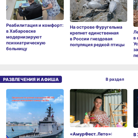
Реабилитация и комфорт:
На острове Фуругельма
в Хабаровске
Л
крепнет единственная
модернизируют
в
в России гнездовая
психиатрическую
У
популяция редкой птицы
больницу
з
п
РАЗВЛЕЧЕНИЯ И АФИША
В раздел
«АмурФест. Лето»:
В