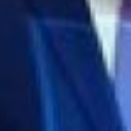
маленькая первая покупка. Это еще
не ваш основной товар, но уже и не
бесплатный лид-магнит. Основной
продукт – деньги за покупку. Это и
будет ключевым действием,
которым вы приведете человека к
себе. Нельзя постоянно давать
клиенту все бесплатно, иначе клиент
останется во френдзоне. Должен
быть быстрый следующий переход к
действию.
Трипваер окупает маркетинг. Вам не
нужно делать супервысокую цену,
чтобы окупить трафик, надо
установить достаточную стоимость.
Так вы можете увеличить свой
маркетинговый бюджет. Достаточно
сократить срок сделки и забыть про
прогревы.
- То, что работает в отношениях,
работает в маркетинге, - завершил
первую часть выступления эксперт.
клуб молодых предпринимателей