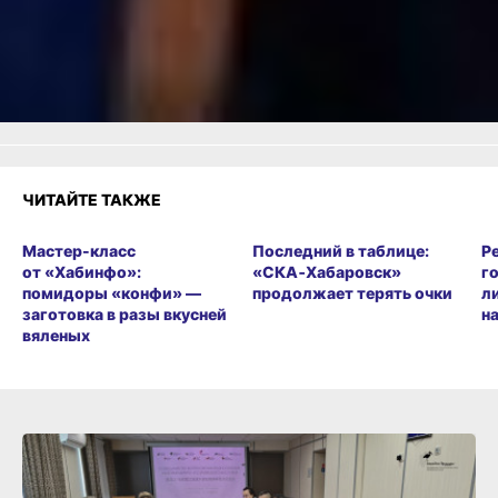
Как вам материал?
Огонь!
Супер
Удивило
Грустно
Злость
Разочарование
ЧИТАЙТЕ ТАКЖЕ
Мастер-класс
Последний в таблице:
Р
от «Хабинфо»:
«СКА‑Хабаровск»
г
помидоры «конфи» —
продолжает терять очки
л
заготовка в разы вкусней
н
вяленых