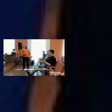
погрузиться в бизнес – увольняйтесь
с найма. Мышление найма и бизнеса
отличается в разы.
Все советы оказались очень
ценными для участников встречи.
Тот колоссальный опыт, который они
получили, даст явный толчок для
развития их компаний.
Previous
Next
Ксения Файзулина Фото автора
На чём зарабатывают самозанятые в
Хабаровске -
читайте по ссылке
Читайте нас в соцсетях:
ВКонтакте
,
Одноклассники,
Телеграм
или
Яндекс.Дзен
и
МАКС