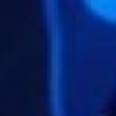
общение и личные встречи, что
делать, если клиент не отвечает на
звонки, когда ему лучше напомнить
о консультации и другие ситуации.
Причем важно составлять реальный
аватар (портрет) потребителя, давая
ему основные характеристики^
фамилия, имя, возраст, сфера
интересов, семейное положение,
место работы. На примере Дениса,
который записался на консультацию
по грантовой поддержке к Софье,
была показана воронка в действии.
После обращения к специалисту,
Дениса вносят в систему и в ней он
является новым лидом (клиентом).
Перейдя по ссылке, он
записывается на консультацию в
удобное время. Софья звонит и
напоминает клиенту о его записи.
Более подробную работу в этой
системе ребята разберут на
следующей встрече.