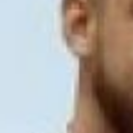
ознакомившись с основными
аспектами. Из-за таких покупателей
часто происходить потеря финансов,
а также нервов, поскольку покупать
продукт они отказываются.
Конверсия составляет всего 5% - что
очень мало.
Чтобы успешно продать продукт,
надо вежливо подойти к клиенту и
предложить ей выбор. Конверсия в
данном случае составит 80%. Чашка
кофе – это та приятная мелочь,
которая порадует и привлечет
клиента, а вы сильно не потратитесь.
То есть, ситуация, когда вы
предлагаете покупателю бесплатную
услугу в формате «Я предлагаю –
сделай это». Например, я вас
проконсультирую, если вы
отсканируете QR-код.
клуб молодых
предпринимателей
Далее вы должны убить в себе
мнение о том, что вы недостаточно
круты. Концепция «я начну