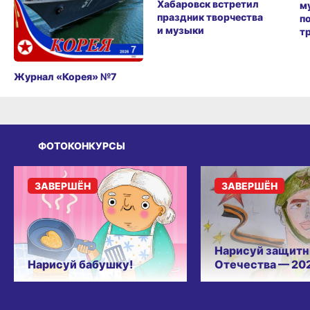
Хабаровск встретил
м
праздник творчества
п
и музыки
т
Журнал «Корея» №7
ФОТОКОНКУРСЫ
ЗАВЕРШЁН
ЗАВЕРШЁН
Нарисуй защитн
Нарисуй бабушку!
Отечества — 20