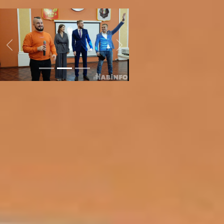
приступают к реализации идей.
Previous
Next
- Цель – дать все актуальные,
действующие инструменты для
бизнеса, важную информацию по
мерам поддержки, познакомить
ребят друг с другом и создать
ячейку хабаровских
предпринимателей, которые дальше
смогут вместе развиваться. Сегодня
собралось порядка 30-ти человек,
чтобы послушать историю успеха
Алексей Коломыца и узнать, как
эффективно работать в сфере СRM
систем и продаж. В форматке
открытого диалога происходит не
только обмен опытом, но и