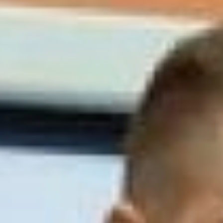
получение ответов на
животрепещущие вопросы, -
рассказал организатор мероприятия
Антон Адов.
Маркетинг на примере
девушки с чашкой кофе
Атмосфера встречи, позитивная
речь модератора и федерального
эксперта в сфере маркетинга и
CRM-3 - Алексея Коломыца
понравилась всем участникам. На
простых примерах спикер объяснил
работу важных составляющих
бизнеса: маркетинга, продукта и
продаж.
Принцип работы маркетинга он
представил через образ девушки с
чашкой кофе. От того, насколько
четко и грамотно будут расставлены
шаги, зависит успех продукта.
Например, не стоит брать клиентов,
которые легко соглашаются на
покупку продукта, не