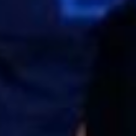
Важные советы и
обратная связь
Отвечая на вопросы участников,
Алексей акцентировал внимание на
нескольких важных рабочих
моментах:
Первое
– нельзя перепрыгивать
стадии. Если человек не дошел до
вас, добивать скидками и выгодным
предложениями не стоит, так вы
сделаете только хуже.
Второе
– обязательное наличие
CRM-системы, чтобы проработать