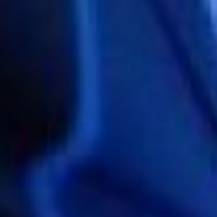
Что даете – что нужно
сделать
Теория — это, конечно, хорошо, но,
чтобы понять, как это работает в
жизни, надо попрактиковаться.
Алексей Коломыц предложил
молодым предпринимателям
разделиться на команды по 4-5
человек. Каждый из них должен
предложит чашечку кофе
остальным, то есть свою услугу. В
первой части предложения должна
звучать польза, во второй - способ
ее забрать. После бурных
обсуждений лидеры команд
представили свои наработки. Так,
Софья предложила консультации по
написанию коммерческих проектов
для получения гранта за подписку на
телеграм-канал центра развития
молодежного предпринимательства.
Алексей, работающий в сфере
обслуживания кондиционеров,