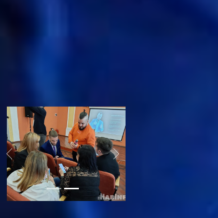
сформировал свой запрос клиенту
на услугу через фразу «подпишись и
получи шоколад в подарок». Идея
Дениса Доценко заключалась в том,
что за подписку на профиль в
социальных сетях пользователь
получал чек-лист по снятию
барьеров и быстрому поиску
решений проблемы, а также личную
консультацию с ним. За
качественную работу спикер
похвалил участников.
Previous
Next
- Мне было кайфово работать с
ребятами. В Хабаровске я встретил