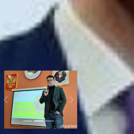
зарабатывать, как прокачаю свои
компетенции» не работает
эффективно на начальных этапах.
Став крутым специалистом, вы не
сможете помочь людям, которые в
нем вас действительно нуждаются,
так как услуги будут стоить очень
дорого. Не надо прокачивать супер
компетенцию – важнее сперва
сделать MVP (минимальную,
жизнеспособную модель вашего
бизнеса).
Previous
Next
Далее включается трипваер —