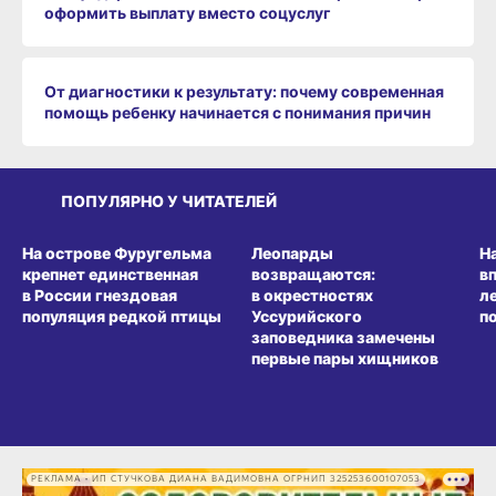
оформить выплату вместо соцуслуг
От диагностики к результату: почему современная
помощь ребенку начинается с понимания причин
ПОПУЛЯРНО У ЧИТАТЕЛЕЙ
СРЕДА ОБИТАНИЯ
СРЕДА ОБИТАНИЯ
СР
На острове Фуругельма
Леопарды
Н
крепнет единственная
возвращаются:
в
в России гнездовая
в окрестностях
л
популяция редкой птицы
Уссурийского
п
заповедника замечены
первые пары хищников
РЕКЛАМА • ИП СТУЧКОВА ДИАНА ВАДИМОВНА ОГРНИП 325253600107053