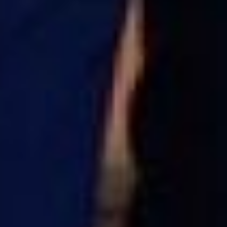
взаимоотношения и задачи по
каждому клиенту отдельно.
Начинать работать можно с
простых, например, с Битрикс. В
этой воронке продаж должно быть
расписано то, как вы ведете
покупателя.
Третий момент
– необходимо
оцифровать точки контакта, а
именно узнать, как к вам обратился
клиент – позвонил, зашёл на сайт,
написал в социальной сети,
заполнил анкету.
Четвертое
– самое важное в кризис
- перестать читать новости. Это
помогает сфокусировать внимание
на работе с клиентом и продумать
наиболее эффективные стратегии по
работе с ним. У вас есть
возможность в разы выстрелить и
хорошо заработать. Пробуйте,
выстреливайте, действуйте – для
вас это вторые девяностые!
Пятое
– хотите полностью