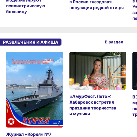
в
в России гнездовая
психиатрическую
У
популяция редкой птицы
больницу
з
п
РАЗВЛЕЧЕНИЯ И АФИША
В раздел
«АмурФест. Лето»:
В
Хабаровск встретил
м
праздник творчества
п
и музыки
т
Журнал «Корея» №7