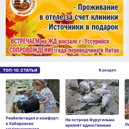
ТОП-10. СТАТЬИ
В раздел
Реабилитация и комфорт:
На острове Фуругельма
в Хабаровске
Л
крепнет единственная
модернизируют