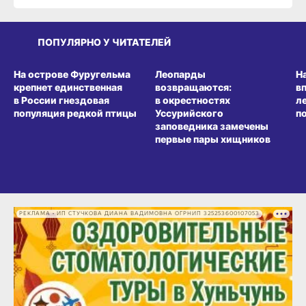
ПОПУЛЯРНО У ЧИТАТЕЛЕЙ
СРЕДА ОБИТАНИЯ
СРЕДА ОБИТАНИЯ
СР
На острове Фуругельма
Леопарды
Н
крепнет единственная
возвращаются:
в
в России гнездовая
в окрестностях
л
популяция редкой птицы
Уссурийского
п
заповедника замечены
первые пары хищников
РЕКЛАМА • ИП СТУЧКОВА ДИАНА ВАДИМОВНА ОГРНИП 325253600107053