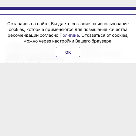
Оставаясь на сайте, Вы даете согласие на использование
cookies, которые применяются для повышения качества
рекомендаций согласно
Политике
. Отказаться от cookies,
можно через настройки Вашего браузера.
«ХабИнфо»: интернет-журнал города Хабаровска 16+
OK
Учредитель: ООО Издательский дом «Гранд Экспресс». Главный
редактор - Сорокина Наталья Д.
E-mail:
habinfo.ru@yandex.ru
; тел. 8 (4212) 47-55-48.
Рекламная служба:
reklama@habex.ru
. Телефоны: (4212) 30-99-80,
79-44-92
Любое использование либо копирование материалов, фотографий,
подборки материалов сайта, элементов дизайна и оформления
допускается с письменного согласования с администрацией сайта
и прямой индексируемой гиперссылкой на сайт Habinfo.ru.
Мнение авторов статей может не совпадать с позицией редакции.
Политика конфиденциальности
Соглашение пользователя
Подписка на новости:
RSS