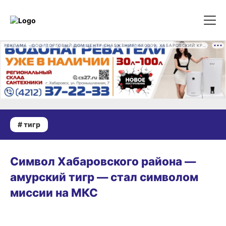
РЕКЛАМА • ООО "ТОРГОВЫЙ ДОМ ЦЕНТР СНАБЖЕНИЯ" 680009, ХАБАРОВСКИЙ КРАЙ, ГОРОД ХАБАРОВСК, ПРОМЫШЛЕННАЯ УЛ., Д. 7 ОГРН 1162724073930
# тигр
14.07.2026 19:08
Символ Хабаровского района —
амурский тигр — стал символом
миссии на МКС
СРЕДА ОБИТАНИЯ