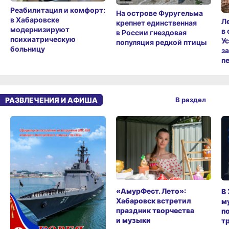
Реабилитация и комфорт:
На острове Фуругельма
в Хабаровске
Л
крепнет единственная
модернизируют
в
в России гнездовая
психиатрическую
У
популяция редкой птицы
больницу
з
п
РАЗВЛЕЧЕНИЯ И АФИША
В раздел
«АмурФест. Лето»:
В
Хабаровск встретил
м
праздник творчества
п
и музыки
т