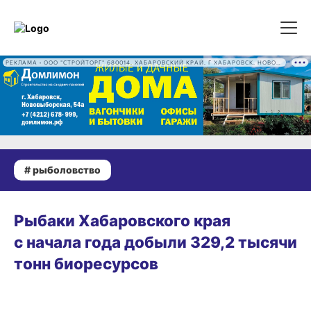
РЕКЛАМА • ООО "СТРОЙТОРГ" 680014, ХАБАРОВСКИЙ КРАЙ, Г ХАБАРОВСК, НОВОВЫБОРГСКАЯ УЛ, Д. 54А ОГРН 1222700016186
# рыболовство
СЕГОДНЯ, 12:22
Рыбаки Хабаровского края
с начала года добыли 329,2 тысячи
тонн биоресурсов
03.08.2026 12:20