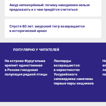
Амур непокорённый: почему наводнения нельзя
предсказать и с чем придётся считаться
Спустя 80 лет: амурский тигр возвращается
в исторический ареал
ПОПУЛЯРНО У ЧИТАТЕЛЕЙ
СРЕДА ОБИТАНИЯ
СРЕДА ОБИТАНИЯ
СР
На острове Фуругельма
Леопарды
Н
крепнет единственная
возвращаются:
в
в России гнездовая
в окрестностях
л
популяция редкой птицы
Уссурийского
п
заповедника замечены
первые пары хищников