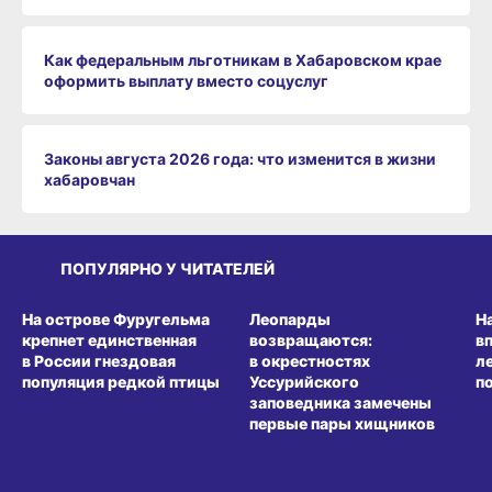
Как федеральным льготникам в Хабаровском крае
оформить выплату вместо соцуслуг
Законы августа 2026 года: что изменится в жизни
хабаровчан
ПОПУЛЯРНО У ЧИТАТЕЛЕЙ
СРЕДА ОБИТАНИЯ
СРЕДА ОБИТАНИЯ
СР
На острове Фуругельма
Леопарды
Н
крепнет единственная
возвращаются:
в
в России гнездовая
в окрестностях
л
популяция редкой птицы
Уссурийского
п
заповедника замечены
первые пары хищников