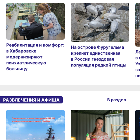
Реабилитация и комфорт:
На острове Фуругельма
в Хабаровске
Л
крепнет единственная
модернизируют
в
в России гнездовая
психиатрическую
У
популяция редкой птицы
больницу
з
п
РАЗВЛЕЧЕНИЯ И АФИША
В раздел