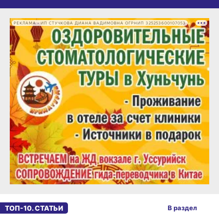
РЕКЛАМА • ИП СТУЧКОВА ДИАНА ВАДИМОВНА ОГРНИП 325253600107053
ТОП-10. СТАТЬИ
В раздел