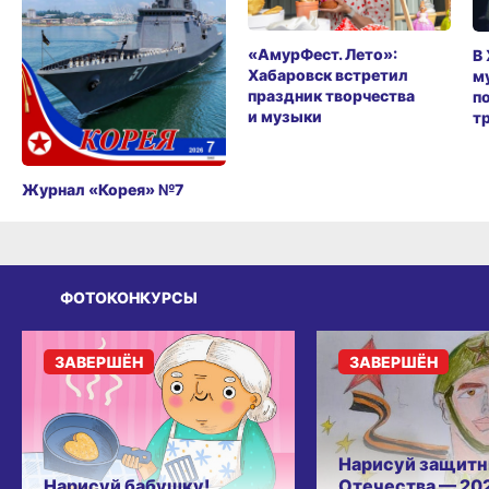
«АмурФест. Лето»:
В
Хабаровск встретил
м
праздник творчества
п
и музыки
т
Журнал «Корея» №7
ФОТОКОНКУРСЫ
ЗАВЕРШЁН
ЗАВЕРШЁН
Нарисуй защитн
Нарисуй бабушку!
Отечества — 20