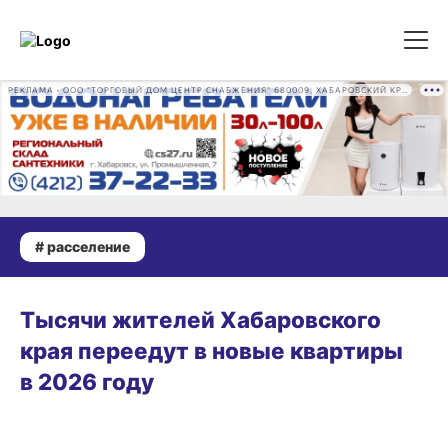
РЕКЛАМА • ООО "ТОРГОВЫЙ ДОМ ЦЕНТР СНАБЖЕНИЯ" 680009, ХАБАРОВСКИЙ КРАЙ, ГОРОД ХАБАРОВСК, ПРОМЫШЛЕННАЯ УЛ., Д. 7 ОГРН 1162724073930
# расселение
СЕГОДНЯ, 16:51
Тысячи жителей Хабаровского
края переедут в новые квартиры
в 2026 году
22.07.2026 08:38