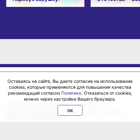
Оставаясь на сайте, Вы даете согласие на использование
cookies, которые применяются для повышения качества
рекомендаций согласно
Политике
. Отказаться от cookies,
можно через настройки Вашего браузера.
«ХабИнфо»: интернет-журнал города Хабаровска 16+
OK
Учредитель: ООО Издательский дом «Гранд Экспресс». Главный
редактор - Сорокина Наталья Д.
E-mail:
habinfo.ru@yandex.ru
; тел. 8 (4212) 47-55-48.
Рекламная служба:
reklama@habex.ru
. Телефоны: (4212) 30-99-80,
79-44-92