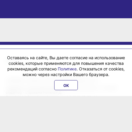
Оставаясь на сайте, Вы даете согласие на использование
cookies, которые применяются для повышения качества
рекомендаций согласно
Политике
. Отказаться от cookies,
можно через настройки Вашего браузера.
«ХабИнфо»: интернет-журнал города Хабаровска 16+
OK
Учредитель: ООО Издательский дом «Гранд Экспресс». Главный
редактор - Сорокина Наталья Д.
E-mail:
habinfo.ru@yandex.ru
; тел. 8 (4212) 47-55-48.
Рекламная служба:
reklama@habex.ru
. Телефоны: (4212) 30-99-80,
79-44-92
Любое использование либо копирование материалов, фотографий,
подборки материалов сайта, элементов дизайна и оформления
допускается с письменного согласования с администрацией сайта
и прямой индексируемой гиперссылкой на сайт Habinfo.ru.