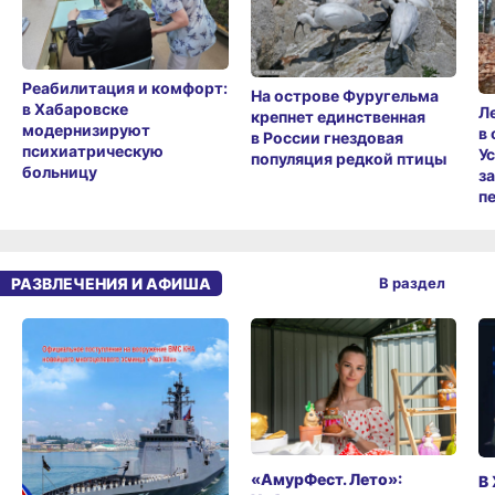
Реабилитация и комфорт:
На острове Фуругельма
в Хабаровске
Л
крепнет единственная
модернизируют
в
в России гнездовая
психиатрическую
У
популяция редкой птицы
больницу
з
п
РАЗВЛЕЧЕНИЯ И АФИША
В раздел
«АмурФест. Лето»:
В