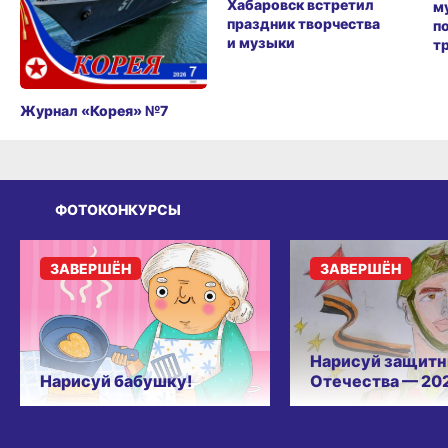
Хабаровск встретил
м
праздник творчества
п
и музыки
т
Журнал «Корея» №7
ФОТОКОНКУРСЫ
ЗАВЕРШЁН
ЗАВЕРШЁН
Нарисуй защитн
Нарисуй бабушку!
Отечества — 20