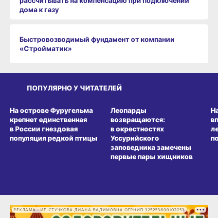
рассчитывать на компенсацию при подключении
дома к газу
Быстровозводимый фундамент от компании
«Стройматик»
ПОПУЛЯРНО У ЧИТАТЕЛЕЙ
СРЕДА ОБИТАНИЯ
СРЕДА ОБИТАНИЯ
СР
На острове Фуругельма
Леопарды
Н
крепнет единственная
возвращаются:
в
в России гнездовая
в окрестностях
л
популяция редкой птицы
Уссурийского
п
заповедника замечены
первые пары хищников
РЕКЛАМА • ИП СТУЧКОВА ДИАНА ВАДИМОВНА ОГРНИП 325253600107053