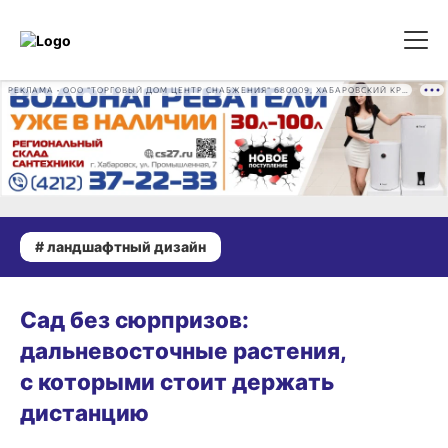
РЕКЛАМА • ООО "ТОРГОВЫЙ ДОМ ЦЕНТР СНАБЖЕНИЯ" 680009, ХАБАРОВСКИЙ КРАЙ, ГОРОД ХАБАРОВСК, ПРОМЫШЛЕННАЯ УЛ., Д. 7 ОГРН 1162724073930
# ландшафтный дизайн
ДАЧНЫЕ ДЕЛА
Сад без сюрпризов:
дальневосточные растения,
с которыми стоит держать
дистанцию