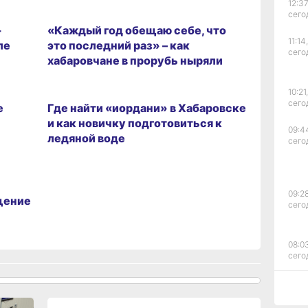
12:37
ГОРОД
сего
-
«Каждый год обещаю себе, что
11:14,
ле
это последний раз» – как
сего
хабаровчане в прорубь ныряли
ГОРОД
10:21,
сего
е
Где найти «иордани» в Хабаровске
и как новичку подготовиться к
09:4
ледяной воде
сего
09:28
щение
сего
08:0
сего
19:34
вчер