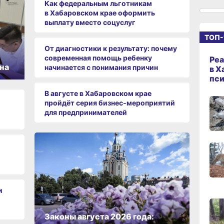
Как федеральным льготникам
в Хабаровском крае оформить
19:06
выплату вместо соцуслуг
вчер
ТОП-
От диагностики к результату: почему
современная помощь ребенку
Реа
18:23
на
начинается с понимания причин
в Х
вчер
пс
В августе в Хабаровском крае
пройдёт серия бизнес‑мероприятий
17:36
для предпринимателей
вчер
17:09
вчер
и
16:17,
вчер
Законы августа 2026 года: