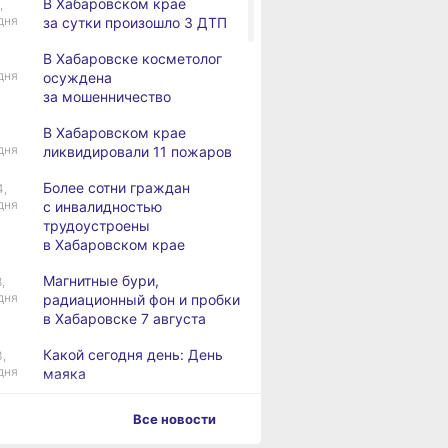
В Хабаровском крае
,
дня
за сутки произошло 3 ДТП
В Хабаровске косметолог
дня
осуждена
за мошенничество
В Хабаровском крае
дня
ликвидировали 11 пожаров
Более сотни граждан
4,
дня
с инвалидностью
трудоустроены
в Хабаровском крае
Магнитные бури,
,
дня
радиационный фон и пробки
в Хабаровске 7 августа
Какой сегодня день: День
3,
дня
маяка
В вузы Хабаровского края
,
Все новости
а
в этом году подали свыше
100 тысяч заявлений