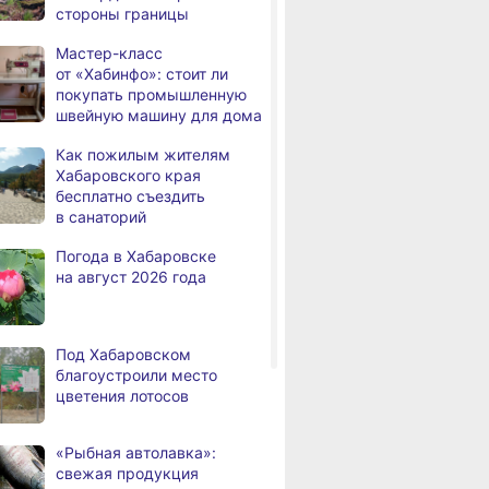
стороны границы
Дебаркадеры с памятными
,
Мастер-класс
а
именами начали строить
от «Хабинфо»: стоит ли
в Хабаровском крае
покупать промышленную
швейную машину для дома
Эпидобстановка
,
ВИТРИНА
ЛЬГОТЫ И ПЕНСИ
а
в Хабаровском крае
Как пожилым жителям
стабильная
 парк
Мастер-класс
Как пожилым
Хабаровского края
анки Олеси
от «Хабинфо»: стоит ли
Хабаровского
бесплатно съездить
В Хабаровском крае
,
ич
покупать промышленную
бесплатно съ
в санаторий
а
высокотехнологичную
швейную машину
в санаторий
помощь получили более
для дома
Погода в Хабаровске
12,5 тысячи человек
на август 2026 года
Уровень Амура
3,
а
у Хабаровска достиг 423
см, вода продолжает
Под Хабаровском
подниматься
благоустроили место
цветения лотосов
В администрации
,
а
Хабаровска обсудили
использование средств
«Рыбная автолавка»:
туристического налога
свежая продукция
на благоустройство