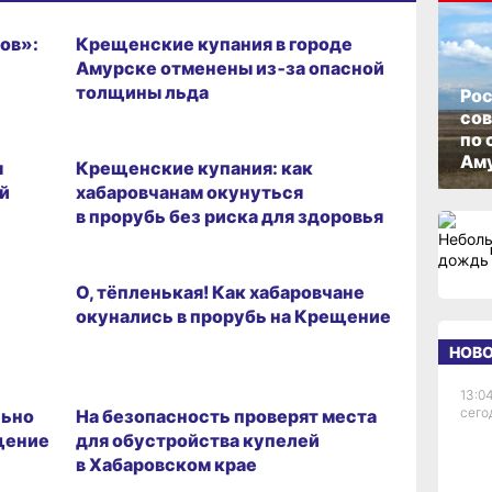
17.01.2026 14:48
зов»:
Крещенские купания в городе
Амурске отменены из‑за опасной
толщины льда
Рос
со
ВИТРИНА
по 
Аму
я
Крещенские купания: как
й
хабаровчанам окунуться
в прорубь без риска для здоровья
ГОРОД
О, тёпленькая! Как хабаровчане
окунались в прорубь на Крещение
НОВ
16.01.2025 10:30
13:04
сего
льно
На безопасность проверят места
щение
для обустройства купелей
в Хабаровском крае