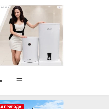
4073930
я
АЯ ПРИРОДА