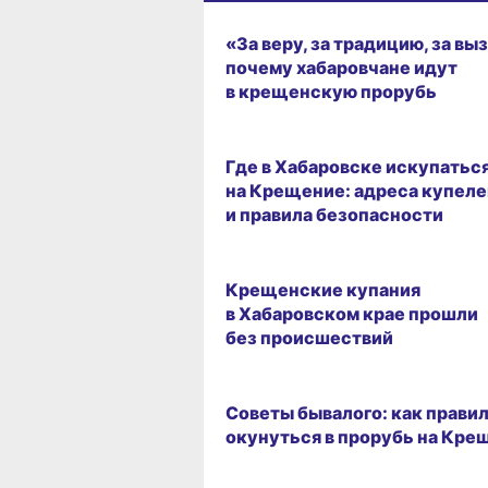
ГОРОД
«За веру, за традицию, за вы
почему хабаровчане идут
в крещенскую прорубь
ГОРОД
Где в Хабаровске искупатьс
на Крещение: адреса купеле
и правила безопасности
21.01.2025 09:30
Крещенские купания
в Хабаровском крае прошли
без происшествий
ГОРОД
Советы бывалого: как прави
окунуться в прорубь на Кре