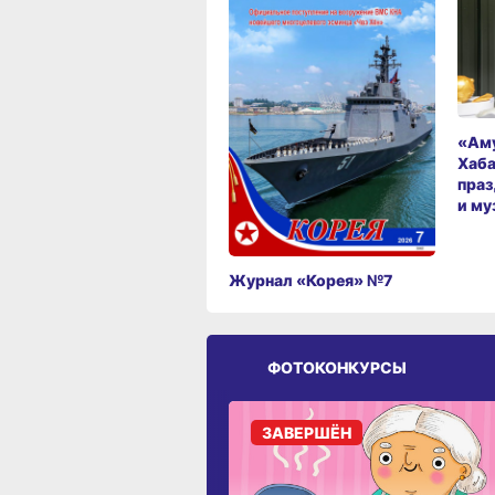
«Аму
Хаба
праз
и му
Журнал «Корея» №7
ФОТОКОНКУРСЫ
ЗАВЕРШЁН