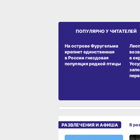
ПОПУЛЯРНО У ЧИТАТЕЛЕЙ
СРЕДА ОБИТАНИЯ
СРЕД
На острове Фуругельма
Лео
крепнет единственная
воз
в России гнездовая
в ок
популяция редкой птицы
Уссу
запо
перв
РАЗВЛЕЧЕНИЯ И АФИША
В ра