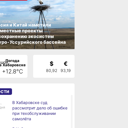
сия и Китай наметили
вместные проекты
сохранению экосистем
ро‑Уссурийского бассейна
Погода
$
€
в Хабаровске
+12.8°C
80,92
93,19
ОСТИ
В Хабаровске суд
,
дня
рассмотрит дело об ошибке
при техобслуживании
самолёта