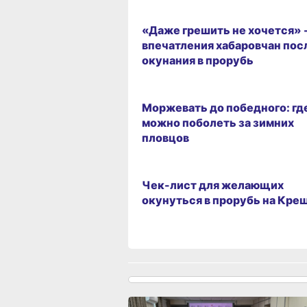
ГОРОД
«Даже грешить не хочется» 
впечатления хабаровчан пос
окунания в прорубь
ГОРОД
Моржевать до победного: гд
можно поболеть за зимних
пловцов
ГОРОД
Чек-лист для желающих
окунуться в прорубь на Кре