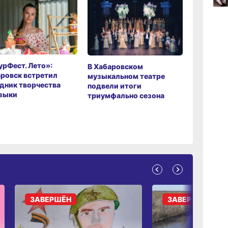
12:19
вчер
11:43
вчер
рФест. Лето»:
Хабаров
В Хабаровском
ровск встретил
музыкаль
музыкальном театре
дник творчества
завершил
подвели итоги
зыки
мировой 
триумфально сезона
ЗАВЕРШЁН
ЗАВЕРШЁН