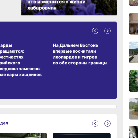
что изменится в жизни
хабаровчан
15:44
вчер
15:08
А ОБИТАНИЯ
СРЕДА ОБИТАНИЯ
ЗЕМЛЯКИ
вчер
парды
На Дальнем Востоке
Пионовый
вращаются:
впервые посчитали
хабаровч
14:22
рестностях
леопардов и тигров
Воронкев
вчер
рийского
по обе стороны границы
ведника замечены
ые пары хищников
13:4
вчер
13:06
вчер
здел