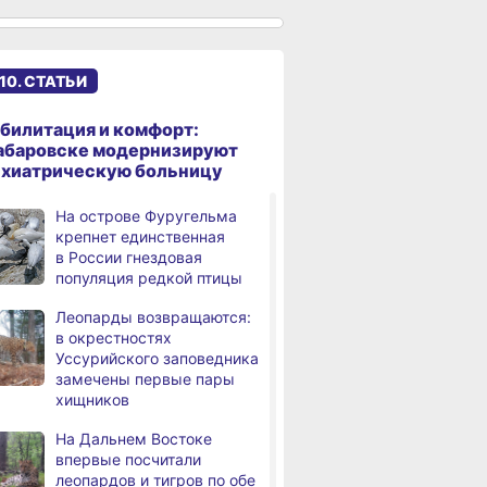
Троих хабаровских
,
а
пожарных наградили
медалями «За спасение
10. СТАТЬИ
на пожаре»
билитация и комфорт:
В Николаевске-на-Амуре
,
абаровске модернизируют
а
по нацпроекту капитально
ихиатрическую больницу
ремонтируют кровлю Дома
культуры
На острове Фуругельма
крепнет единственная
В Хабаровске
,
в России гнездовая
а
на общественный транспорт
популяция редкой птицы
наносят слоганы
для туристов и жителей
Леопарды возвращаются:
в окрестностях
В Николаевске-на-Амуре
,
Уссурийского заповедника
а
появится «умная»
замечены первые пары
спортивная площадка
хищников
Федеральный эксперт
На Дальнем Востоке
а
высоко оценил спортивную
впервые посчитали
инфраструктуру
леопардов и тигров по обе
Хабаровского края