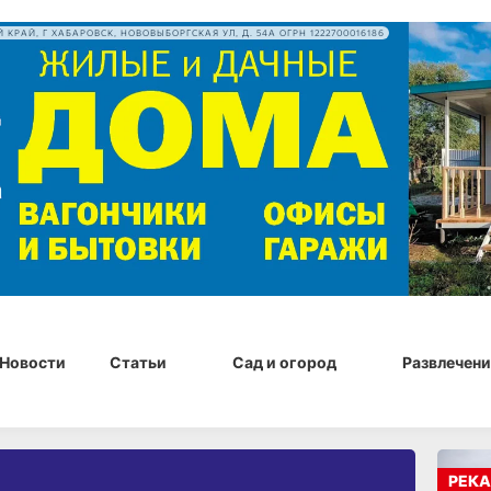
 КРАЙ, Г ХАБАРОВСК, НОВОВЫБОРГСКАЯ УЛ, Д. 54А ОГРН 1222700016186
Новости
Статьи
Сад и огород
Развлечени
РЕКА