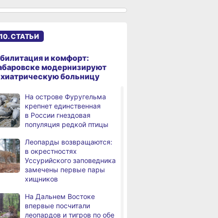
В Комсомольске-на-Амуре
,
дня
из горящей квартиры
спасли женщину
с ребёнком
10. СТАТЬИ
В Первом микрорайоне
9,
дня
Хабаровска ремонтируют
билитация и комфорт:
дороги на улицах Калараша
абаровске модернизируют
и Космической
ихиатрическую больницу
Магнитные бури,
,
На острове Фуругельма
дня
радиационный фон и пробки
крепнет единственная
в Хабаровске 10 августа
в России гнездовая
популяция редкой птицы
В Хабаровске идут
2,
дня
финальные работы
Леопарды возвращаются:
по ремонту школ № 70 и №
в окрестностях
87
Уссурийского заповедника
замечены первые пары
Какой сегодня день:
,
хищников
дня
Всемирный день льва
На Дальнем Востоке
Более 1500 жителей
,
впервые посчитали
а
Хабаровского края стали
леопардов и тигров по обе
жертвами дистанционных