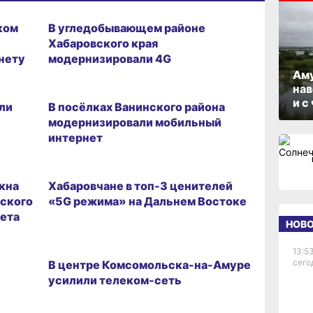
06.08.2026 10:33
ком
В угледобывающем районе
Хабаровского края
нету
модернизировали 4G
Аму
03.08.2026 17:00
нав
и с
ыли
В посёлках Ванинского района
модернизировали мобильный
интернет
24.06.2026 13:18
кна
Хабаровчане в топ-3 ценителей
вского
«5G режима» на Дальнем Востоке
нета
НОВ
25.05.2026 10:27
13:53
сего
В центре Комсомольска-на-Амуре
усилили телеком-сеть
19.05.2026 12:41