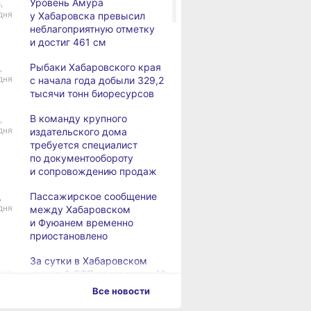
Уровень Амура
,
дня
у Хабаровска превысил
неблагоприятную отметку
и достиг 461 см
Рыбаки Хабаровского края
,
дня
с начала года добыли 329,2
тысячи тонн биоресурсов
В команду крупного
,
дня
издательского дома
требуется специалист
по документообороту
и сопровождению продаж
Пассажирское сообщение
,
дня
между Хабаровском
и Фуюанем временно
приостановлено
За сутки в Хабаровском
,
дня
крае в 6 ДТП пострадали 10
человек
Все новости