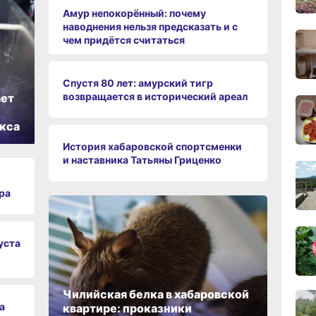
Амур непокорённый: почему
наводнения нельзя предсказать и с
чем придётся считаться
17:08
вчер
Спустя 80 лет: амурский тигр
16:08
возвращается в исторический ареал
ает
вчер
кса
История хабаровской спортсменки
15:41
и наставника Татьяны Гриценко
вчер
ра
15:07
вчер
уста
14:04
вчер
Чилийская белка в хабаровской
а
квартире: проказники