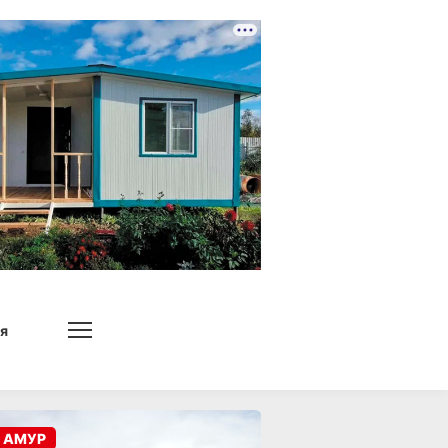
я
 АМУР