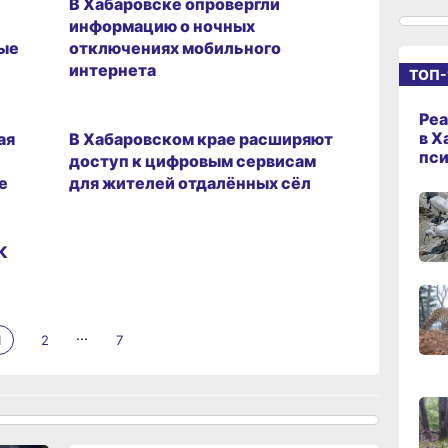
В Хабаровске опровергли
10:16
сего
информацию о ночных
ые
отключениях мобильного
интернета
ТОП-
09:3
17.03.2026 12:41
сего
Реа
в Х
ая
В Хабаровском крае расширяют
пс
доступ к цифровым сервисам
е
для жителей отдалённых сёл
09:26
сего
К
08:4
сего
...
1
2
7
08:07
сего
18:00
вчер