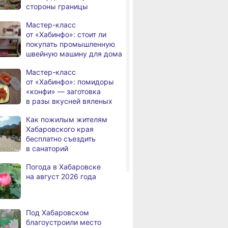
стороны границы
мошенников
Мастер-класс
В Хабаровске фестиваль
,
от «Хабинфо»: стоит ли
а
«Русское лето» собрал
покупать промышленную
более 20 тысяч человек
швейную машину для дома
Уровень Амура
,
Мастер-класс
а
у Хабаровска достиг 448
от «Хабинфо»: помидоры
см, закрыты остановки
«конфи» — заготовка
теплоходов на островах
в разы вкусней вяленых
В Хабаровске
,
Как пожилым жителям
а
устанавливают арт‑объекты
Хабаровского края
с героями русских сказок
бесплатно съездить
в санаторий
Сергей Кравчук поздравил
,
а
строителей
Погода в Хабаровске
с профессиональным
на август 2026 года
праздником
Уровень Амура
,
а
у Хабаровска приблизился
Под Хабаровском
к неблагоприятной отметке
благоустроили место