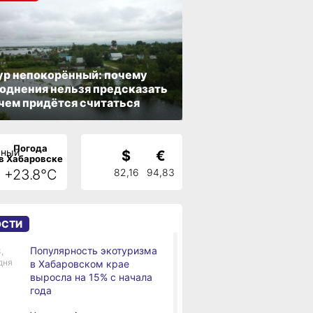
р непокорённый: почему
однения нельзя предсказать
 чем придётся считаться
Погода
$
€
в Хабаровске
+23.8°C
82,16
94,83
ОСТИ
Популярность экотуризма
,
дня
в Хабаровском крае
выросла на 15% с начала
года