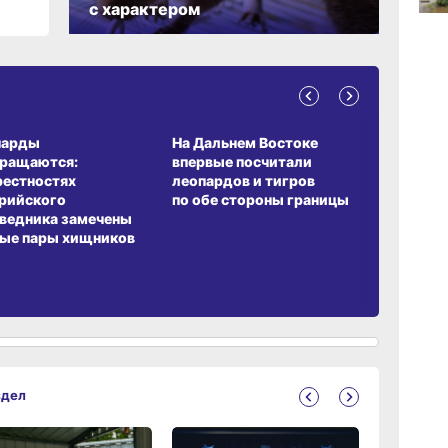
с характером
12:59
вчер
А ОБИТАНИЯ
СРЕДА ОБИТАНИЯ
ЗЕМЛЯКИ
12:05
парды
На Дальнем Востоке
Пионовый
вчер
вращаются:
впервые посчитали
хабаровч
рестностях
леопардов и тигров
Воронкев
рийского
по обе стороны границы
10:59
ведника замечены
вчер
ые пары хищников
здел