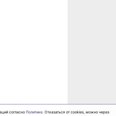
в
рае
даций согласно
Политике
. Отказаться от cookies, можно через