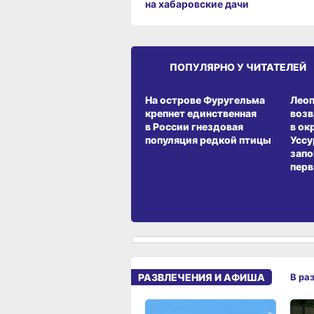
на хабаровские дачи
ПОПУЛЯРНО У ЧИТАТЕЛЕЙ
СРЕДА ОБИТАНИЯ
СРЕД
На острове Фуругельма
Лео
крепнет единственная
воз
в России гнездовая
в ок
популяция редкой птицы
Уссу
запо
перв
РАЗВЛЕЧЕНИЯ И АФИША
В ра