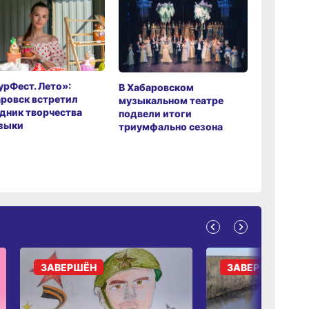
рФест. Лето»:
Хабаров
В Хабаровском
ровск встретил
музыкаль
музыкальном театре
дник творчества
завершил
подвели итоги
зыки
мировой 
триумфально сезона
ЗАВЕРШЁН
ЗАВЕРШЁН