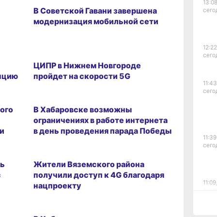
13:08
В Советской Гавани завершена
сего
модернизация мобильной сети
12:22
18.05.2026 08:55
сего
ЦИПР в Нижнем Новгороде
нцию
пройдет на скорости 5G
11:43
сего
09.05.2026 10:18
ого
В Хабаровске возможны
ограничениях в работе интернета
и
в день проведения парада Победы
11:39
сего
22.04.2026 10:20
ть
Жители Вяземского района
с
получили доступ к 4G благодаря
11:09
нацпроекту
сего
03.04.2026 12:24