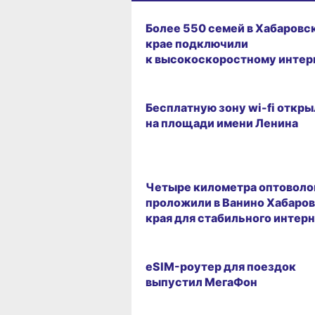
08.08.2026 15:54
Более 550 семей в Хабаровс
крае подключили
к высокоскоростному интер
05.08.2026 14:48
Бесплатную зону wi-fi откр
на площади имени Ленина
14.07.2026 16:22
Четыре километра оптоволо
проложили в Ванино Хабаро
края для стабильного интер
22.06.2026 12:36
eSIM-роутер для поездок
выпустил МегаФон
20.05.2026 09:26