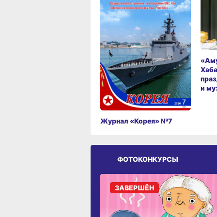
«Аму
Хаба
праз
и му
Журнал «Корея» №7
ФОТОКОНКУРСЫ
ЗАВЕРШЁН