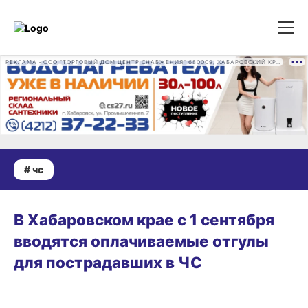
РЕКЛАМА • ООО "ТОРГОВЫЙ ДОМ ЦЕНТР СНАБЖЕНИЯ" 680009, ХАБАРОВСКИЙ КРАЙ, ГОРОД ХАБАРОВСК, ПРОМЫШЛЕННАЯ УЛ., Д. 7 ОГРН 1162724073930
# чс
31.05.2026 13:02
В Хабаровском крае с 1 сентября
вводятся оплачиваемые отгулы
для пострадавших в ЧС