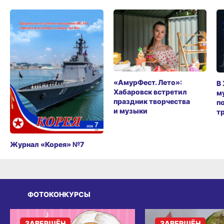
«АмурФест. Лето»:
В
Хабаровск встретил
м
праздник творчества
п
и музыки
т
Журнал «Корея» №7
ФОТОКОНКУРСЫ
ЗАВЕРШЁН
ЗАВЕРШЁН