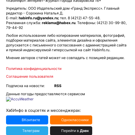
«ХабИнфо»: интернет-журнал города Хабаровска 16+
Учредитель: ООО Издательский дом «Гранд Экспресс». Главный
редактор - Сорокина Наталья Д.
E-mail:
habinfo.ru@yandex.ru
; тел. 8 (4212) 47-55-48.
Рекламная служба:
reklama@habex.ru
. Телефоны: (4212) 30-99-80,
79-44-92
Любое использование либо копирование материалов, фотографий,
подборки материалов сайта, элементов дизайна и оформления
допускается с письменного согласования с администрацией сайта
и прямой индексируемой гиперссылкой на сайт Habinfo.ru.
Мнение авторов статей может не совпадать с позицией редакции.
Политика конфиденциальности
Соглашение пользователя
Подписка на новости:
RSS
Данные погоды предоставляются сервисом
ХабИнфо в соцсетях и мессенджерах:
ВКонтакте
Одноклассники
Телеграм
Перейти в
Дзен