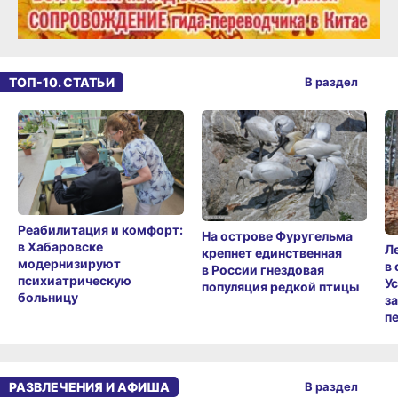
ТОП-10. СТАТЬИ
В раздел
Реабилитация и комфорт:
На острове Фуругельма
в Хабаровске
Л
крепнет единственная
модернизируют
в
в России гнездовая
психиатрическую
У
популяция редкой птицы
больницу
з
п
РАЗВЛЕЧЕНИЯ И АФИША
В раздел