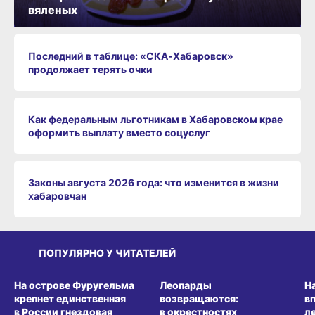
вяленых
Последний в таблице: «СКА‑Хабаровск»
продолжает терять очки
Как федеральным льготникам в Хабаровском крае
оформить выплату вместо соцуслуг
Законы августа 2026 года: что изменится в жизни
хабаровчан
ПОПУЛЯРНО У ЧИТАТЕЛЕЙ
СРЕДА ОБИТАНИЯ
СРЕДА ОБИТАНИЯ
СР
На острове Фуругельма
Леопарды
Н
крепнет единственная
возвращаются:
в
в России гнездовая
в окрестностях
л