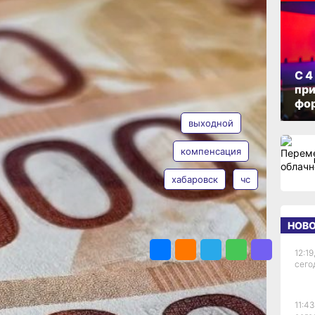
м
бря
ОПУБЛИКОВАНО
31 мая 2026 г., 13:02
С 4
е
при
АВТОР
ТЕГИ
фо
выходной
вших
компенсация
хабаровск
чс
Таисия
Субботина
а
й отдыха
НОВ
ПОДЕЛИТЬСЯ
аю
12:19
ельных
сего
,
циях.
вой
11:43
льства РФ