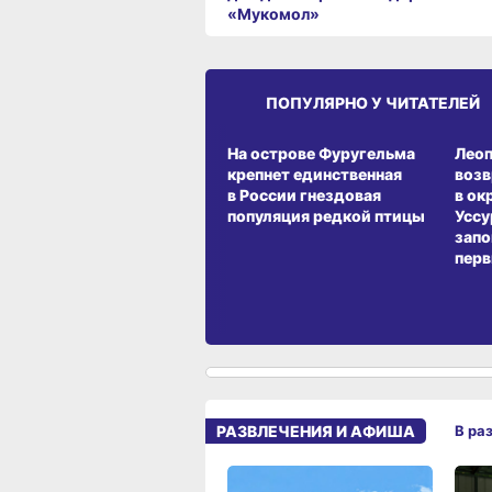
«Мукомол»
ПОПУЛЯРНО У ЧИТАТЕЛЕЙ
СРЕДА ОБИТАНИЯ
СРЕД
На острове Фуругельма
Лео
крепнет единственная
воз
в России гнездовая
в ок
популяция редкой птицы
Уссу
запо
перв
РАЗВЛЕЧЕНИЯ И АФИША
В ра