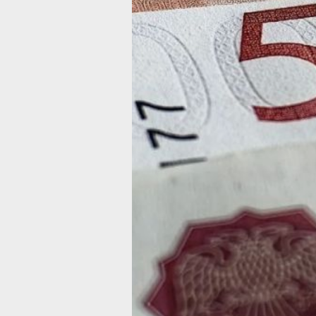
вступают в силу 1 сентября 2026 года
Работники, чьё жильё оказалось в зо
природного или техногенного характ
любого уровня, получат право на оди
дополнительный оплачиваемый выхо
и отпуск до пяти дней без сохранени
зарплаты. Для оформления потребуе
заявление работодателю, приложив
документы, подтверждающие факт
проживания в зоне бедствия, наруше
условий жизнедеятельности или утра
имущества первой необходимости.
Работодатель обязан предоставить
оплачиваемый выходной в течение д
дней после подачи заявления, неоп
отпуск — в течение двадцати дней. 
подчеркнули, что новые нормы помо
гражданам быстрее справляться
с последствиями чрезвычайных ситу
В ТЕМУ:
В Хабаровском крае за сутки ликви
12 техногенных пожаров
Читайте нас в соцсетях:
ВКонтакте
,