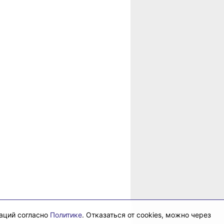
в
рае
даций согласно
Политике
. Отказаться от cookies, можно через