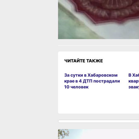
Одноклассники,
Телеграм
или
Яндек
МАКС
Как вам материал?
Огонь!
Супер
Удивило
Г
Злость
Разочарование
ЧИТАЙТЕ ТАКЖЕ
За сутки в Хабаровском
В Ха
крае в 4 ДТП пострадали
квар
10 человек
эвак