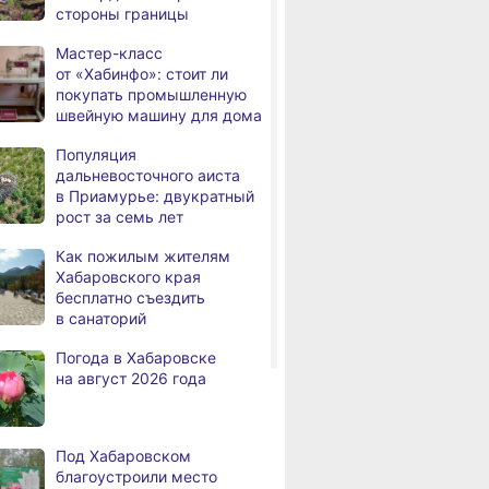
стороны границы
патриотической песни
Мастер-класс
В больнице имени
,
от «Хабинфо»: стоит ли
а
Владимирцева внедрили
покупать промышленную
новую технологию
швейную машину для дома
восстановления после
инсульта
Популяция
дальневосточного аиста
На площади Ленина
в Приамурье: двукратный
а
в Хабаровске заработала
рост за семь лет
бесплатная сеть Wi-Fi
Как пожилым жителям
В Хабаровском крае
,
Хабаровского края
а
выполнили 70% дорожных
бесплатно съездить
работ по нацпроекту
в санаторий
В пяти районах
,
Погода в Хабаровске
а
Хабаровского края 7
на август 2026 года
августа ожидаются сильные
дожди и грозы
На островах Хабаровска
,
Под Хабаровском
а
вода зашла на 34 дачных
благоустроили место
участка