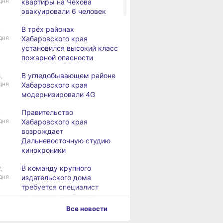
дня
квартиры на Чехова
эвакуировали 6 человек
В трёх районах
,
дня
Хабаровского края
установился высокий класс
пожарной опасности
В угледобывающем районе
,
дня
Хабаровского края
модернизировали 4G
Правительство
,
дня
Хабаровского края
возрождает
Дальневосточную студию
кинохроники
В команду крупного
,
дня
издательского дома
требуется специалист
по документообороту
и сопровождению продаж
Все новости