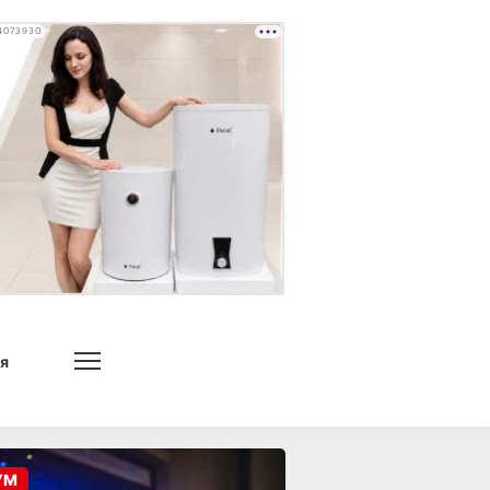
4073930
я
УМ