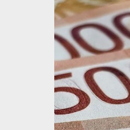
В Хабаровско
крае с 1 сентя
вводятся
оплачиваемы
отгулы
для пострада
в ЧС
Правительство РФ утвердило правил
предоставления дополнительных дне
Фото:
Ольга Григорьева
ГУ МЧС России по Хабаровскому кр
сообщило об утверждении дополнит
мер социальной поддержки граждан
пострадавших в чрезвычайных ситуа
Соответствующие изменения в Трудо
кодекс РФ и постановление Правите