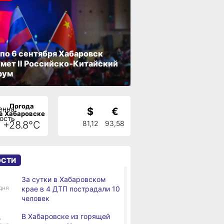
 по 6 сентября Хабаровск
мет II Российско‑Китайский
рум
Погода
$
€
в Хабаровске
+28.8°C
81,12
93,58
ОСТИ
За сутки в Хабаровском
,
дня
крае в 4 ДТП пострадали 10
человек
В Хабаровске из горящей
,