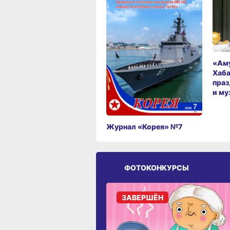
«Аму
Хаба
праз
и му
Журнал «Корея» №7
ФОТОКОНКУРСЫ
ЗАВЕРШЁН