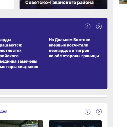
Советско‑Гаванского района
14:48
вчер
14:22
А ОБИТАНИЯ
СРЕДА ОБИТАНИЯ
ЗЕМЛЯКИ
вчер
парды
На Дальнем Востоке
Пионовый
вращаются:
впервые посчитали
хабаровч
рестностях
леопардов и тигров
Воронкев
рийского
по обе стороны границы
13:41
ведника замечены
вчер
ые пары хищников
здел