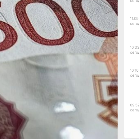
сего
.
не ЧС
ера
11:09
н
сего
дной день
я
тся подать
10:33
сего
ние
ту
10:10
сего
есяти
лачиваемый
В МЧС
гут
09:52
сего
аций.
дировали