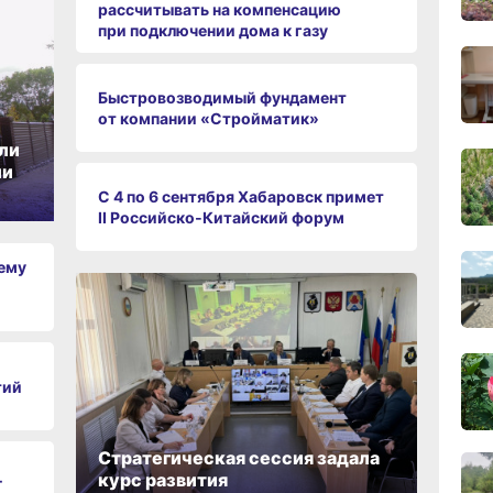
рассчитывать на компенсацию
при подключении дома к газу
17:40
вчер
Быстровозводимый фундамент
от компании «Стройматик»
ли
ии
17:01,
С 4 по 6 сентября Хабаровск примет
вчер
II Российско‑Китайский форум
чему
16:27
вчер
15:46
вчер
тий
15:05
Стратегическая сессия задала
вчер
курс развития
Т