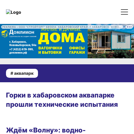
РЕКЛАМА • ООО "СТРОЙТОРГ" 680014, ХАБАРОВСКИЙ КРАЙ, Г ХАБАРОВСК, НОВОВЫБОРГСКАЯ УЛ, Д. 54А ОГРН 1222700016186
# аквапарк
20.11.2024 19:30
Горки в хабаровском аквапарке
прошли технические испытания
ГОРОД
Ждём «Волну»: водно-