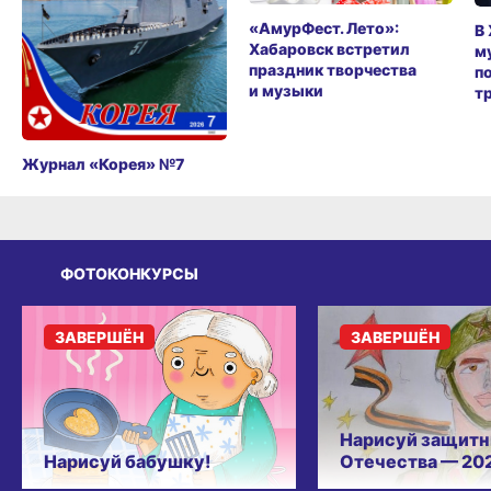
«АмурФест. Лето»:
В
Хабаровск встретил
м
праздник творчества
п
и музыки
т
Журнал «Корея» №7
ФОТОКОНКУРСЫ
ЗАВЕРШЁН
ЗАВЕРШЁН
Нарисуй защитн
Нарисуй бабушку!
Отечества — 20