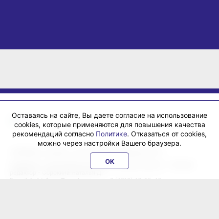
Оставаясь на сайте, Вы даете согласие на использование
cookies, которые применяются для повышения качества
рекомендаций согласно
Политике
. Отказаться от cookies,
можно через настройки Вашего браузера.
«ХабИнфо»: интернет-журнал города Хабаровска 16+
OK
Учредитель: ООО Издательский дом «Гранд Экспресс». Главный
редактор - Сорокина Наталья Д.
E-mail:
habinfo.ru@yandex.ru
; тел. 8 (4212) 47-55-48.
Рекламная служба:
reklama@habex.ru
. Телефоны: (4212) 30-99-80,
79-44-92
Любое использование либо копирование материалов, фотографий,
подборки материалов сайта, элементов дизайна и оформления