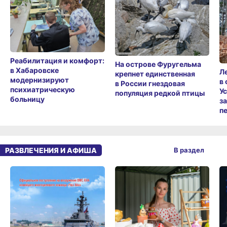
Реабилитация и комфорт:
На острове Фуругельма
в Хабаровске
Л
крепнет единственная
модернизируют
в
в России гнездовая
психиатрическую
У
популяция редкой птицы
больницу
з
п
РАЗВЛЕЧЕНИЯ И АФИША
В раздел