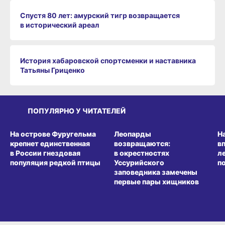
Спустя 80 лет: амурский тигр возвращается
в исторический ареал
История хабаровской спортсменки и наставника
Татьяны Гриценко
ПОПУЛЯРНО У ЧИТАТЕЛЕЙ
СРЕДА ОБИТАНИЯ
СРЕДА ОБИТАНИЯ
СР
На острове Фуругельма
Леопарды
Н
крепнет единственная
возвращаются:
в
в России гнездовая
в окрестностях
л
популяция редкой птицы
Уссурийского
п
заповедника замечены
первые пары хищников