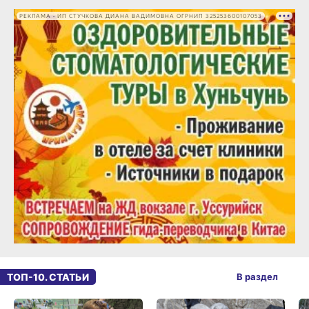
РЕКЛАМА • ИП СТУЧКОВА ДИАНА ВАДИМОВНА ОГРНИП 325253600107053
ТОП-10. СТАТЬИ
В раздел