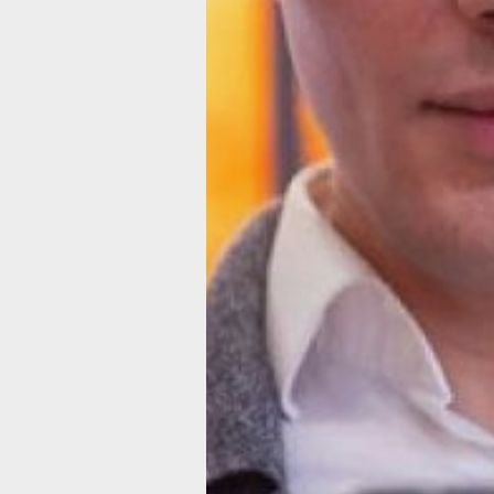
Аналогичная ситуация наблюдалась и
пиковые значения были достигнуты у
По итогам шести месяцев 2026 года
устройств с вредоносным программ
выросло на 70% по сравнению с так
прошлого года и на 21% относительно
2025-го.
Одной из самых распространённых уг
троян* Mamont**. Если в прошлом го
10—12% всех выявленных нами зараж
году его доля выросла до 12—15%. П
месяцы специалисты отмечают сниж
распространения: в мае количество
сократилось на 18% по сравнению с 
ещё на 36% относительно мая. Несмо
остаётся одной из наиболее массовы
затрагивает десятки тысяч мобильны
Дополнительным признаком роста ак
злоумышленников стало увеличение 
используемых для координации зара
Например, если в первом полугодии 
специалисты выявляли лишь несколь
управляющих серверов вредоносного
осенью их среднемесячное количеств