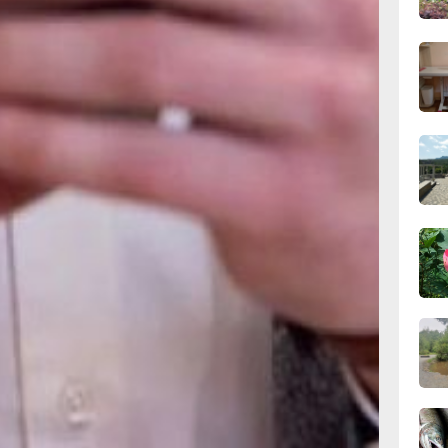
ные страницы. Важно
вчер
ых магазинов,
ут разместить
тчика, изучайте список
риложение
09:28
с его функционалом,
вчер
тоит избегать
чным сетям Wi Fi
нным ссылкам
08:0
дят от знакомых
вчер
06.0
квартала»
06.0
с.Дзен
и
МАКС
л?
рустно
Злость
06.0