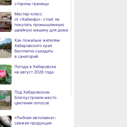
стороны границы
а
с инвалидностью
трудоустроены
Мастер-класс
в Хабаровском крае
от «Хабинфо»: стоит ли
покупать промышленную
Магнитные бури,
,
швейную машину для дома
а
радиационный фон и пробки
в Хабаровске 7 августа
Как пожилым жителям
Хабаровского края
Какой сегодня день: День
3,
бесплатно съездить
а
маяка
в санаторий
В вузы Хабаровского края
8.2026
Погода в Хабаровске
в этом году подали свыше
на август 2026 года
100 тысяч заявлений
Троих хабаровских
8.2026
пожарных наградили
Под Хабаровском
медалями «За спасение
благоустроили место
на пожаре»
цветения лотосов
В Николаевске-на-Амуре
8.2026
по нацпроекту капитально
«Рыбная автолавка»:
ремонтируют кровлю Дома
свежая продукция
культуры