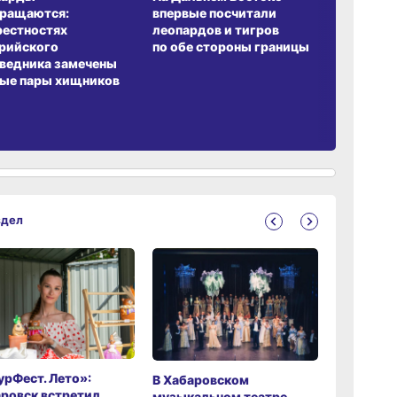
вращаются:
впервые посчитали
хабаровч
рестностях
леопардов и тигров
Воронкев
рийского
по обе стороны границы
ведника замечены
ые пары хищников
здел
рФест. Лето»:
Хабаров
В Хабаровском
ровск встретил
музыкаль
музыкальном театре