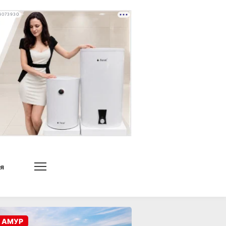
4073930
я
 АМУР