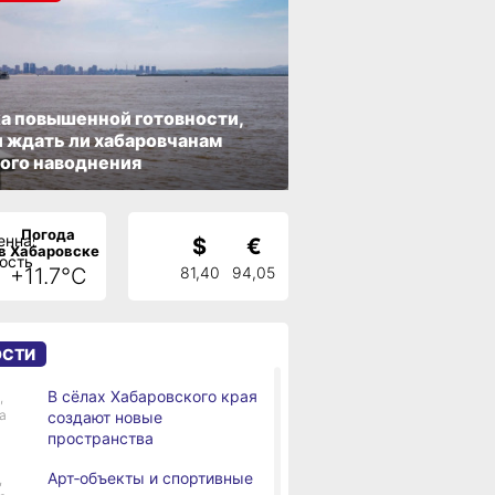
а повышенной готовности,
 ждать ли хабаровчанам
ого наводнения
Погода
$
€
в Хабаровске
+11.7°C
81,40
94,05
ОСТИ
В сёлах Хабаровского края
,
а
создают новые
пространства
Арт‑объекты и спортивные
,