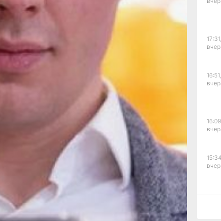
вчер
 в текущем году:
же в феврале.
 число выявленных
ным обеспечением
17:31
им же периодом
вчер
 второго полугодия
роз является Android-
16:51,
ду на него приходилось
вчер
ений, то в текущем
ри этом в последние
ение темпов его
 выявлений
16:09
апрелем, а в июне —
вчер
тря на это, Mamont**
х угроз и ежемесячно
х устройств.
15:34
тивности
вчер
числа ресурсов,
жённых устройств.
2025 года
ко десятков
15:03
 ПО Mamont, то уже
вчер
о превысило 100, а в