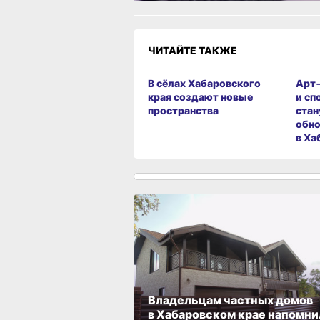
ЧИТАЙТЕ ТАКЖЕ
В сёлах Хабаровского
Арт
края создают новые
и сп
пространства
стан
обно
в Ха
Владельцам частных домов
в Хабаровском крае напомни