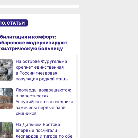
сантиметров
Житель Хабаровского края
,
а
перевёл мошенникам
10. СТАТЬИ
свыше миллиона рублей
В Хабаровске суд
,
билитация и комфорт:
а
рассмотрит дело об ошибке
абаровске модернизируют
при техобслуживании
ихиатрическую больницу
самолёта
На острове Фуругельма
В Хабаровском крае
,
крепнет единственная
а
за сутки произошло 3
в России гнездовая
дорожно-транспортных
популяция редкой птицы
происшествий
Леопарды возвращаются:
В Хабаровске косметолог
в окрестностях
а
осуждена
Уссурийского заповедника
за мошенничество
замечены первые пары
хищников
В Хабаровске потушили
а
крупный пожар
На Дальнем Востоке
в деревянном доме
впервые посчитали
леопардов и тигров по обе
Более сотни граждан
4,