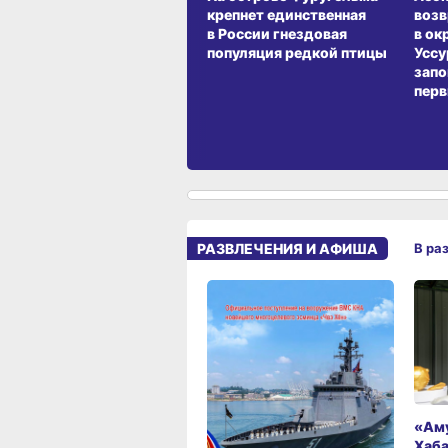
крепнет единственная
воз
в России гнездовая
в ок
популяция редкой птицы
Уссу
запо
перв
РАЗВЛЕЧЕНИЯ И АФИША
В ра
«Аму
Хаба