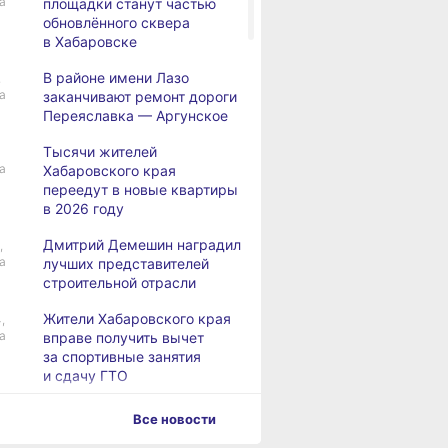
а
площадки станут частью
обновлённого сквера
в Хабаровске
В районе имени Лазо
,
а
заканчивают ремонт дороги
Переяславка — Аргунское
Тысячи жителей
а
Хабаровского края
переедут в новые квартиры
в 2026 году
Дмитрий Демешин наградил
,
а
лучших представителей
строительной отрасли
Жители Хабаровского края
,
а
вправе получить вычет
за спортивные занятия
и сдачу ГТО
В Хабаровске уровень
,
Все новости
а
Амура достиг 427