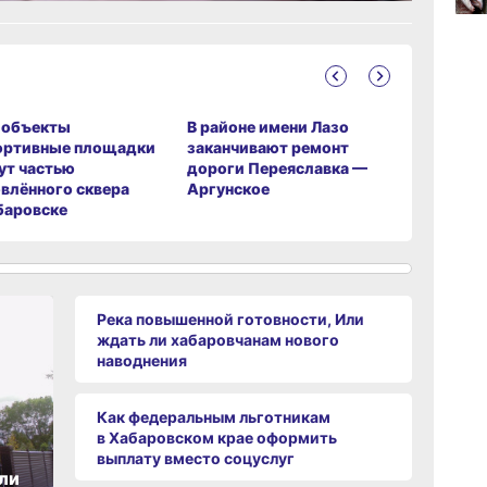
06.0
‑объекты
В районе имени Лазо
Тысячи 
06.0
ортивные площадки
заканчивают ремонт
Хабаровс
ут частью
дороги Переяславка —
переедут
влённого сквера
Аргунское
квартиры
баровске
Река повышенной готовности, Или
ждать ли хабаровчанам нового
наводнения
Как федеральным льготникам
в Хабаровском крае оформить
выплату вместо соцуслуг
ли