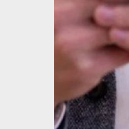
при переходе на потенциально опас
скачивать приложения из официальн
но помнить, что злоумышленники мог
вредонос и там. Проверяйте разрабо
запрашиваемых разрешений: если п
запрашивает доступы, не связанные 
— это тревожный знак. Кроме того, с
подключения к незащищённым публи
и критически относиться к неожида
и вложениям — да
же если они прихо
контактов.
*Андроид-троян
**Мамонт
В ТЕМУ:
Первые высотки «Дальневосточного 
в Хабаровске почти готовы
Читайте нас в соцсетях:
ВКонтакте
,
Одноклассники,
Телеграм
или
Яндек
Как вам материа
Огонь!
Супер
Удивило
Г
1
Разочарование