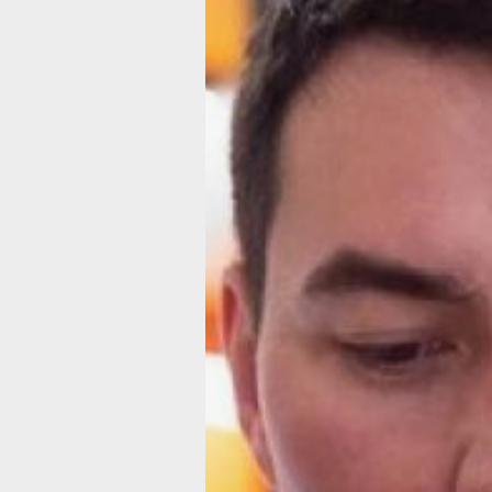
Эксперты рас
о самой
распростране
вирусе на уст
абонентов
Фото:
пресс-служба ПАО «МегаФон»
Системы мониторинга киберугроз ро
федерального оператора зафиксиров
зараженных мобильных устройств. П
полугодия 2026 года количество вы
увеличилось на 70% год к году. Одн
и число ресурсов, используемых з
для контроля устройств с вредоноса
Первый заметный всплеск активност
аналитики оператора зафиксировали
года. В марте 2025 года число выяв
оказалось в 6,6 раза выше, чем в ф
показатели колебались, сохраняя общ