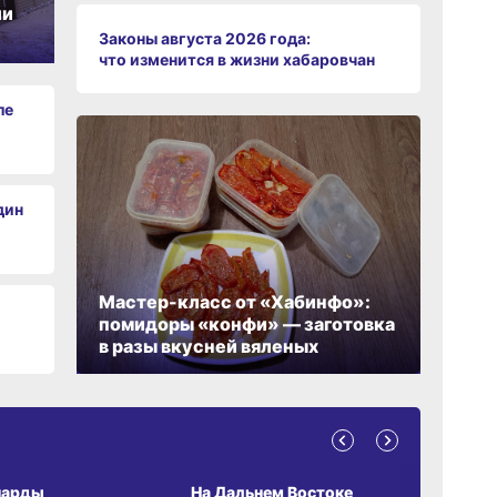
ии
Законы августа 2026 года:
что изменится в жизни хабаровчан
ле
дин
Мастер-класс от «Хабинфо»:
помидоры «конфи» — заготовка
в разы вкусней вяленых
А ОБИТАНИЯ
СРЕДА ОБИТАНИЯ
ЗЕМЛЯКИ
парды
На Дальнем Востоке
Пионовый