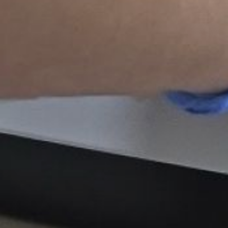
преобразований —
повысить доступность,
скорость и комфорт
оказания медицинской
помощи.
Всего в 2026 году
больница продолжит
обновление технической
базы и инфраструктуры,
внедряя современные
стандарты обслуживания
пациентов.
В ТЕМУ:
Ирина Горбачёва
проинспектировала ход
дорожного ремонта
в Хабаровском крае
Читайте нас в соцсетях:
ВКонтакте
,
Одноклассники,
Телеграм
или
Яндекс.Дзен
и
МАКС
Как вам материал?
Огонь!
Супер