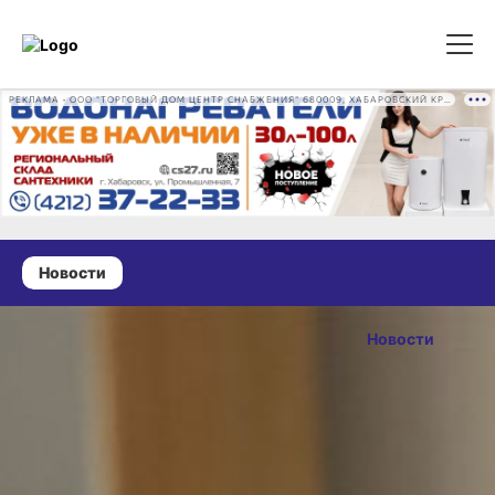
РЕКЛАМА • ООО "ТОРГОВЫЙ ДОМ ЦЕНТР СНАБЖЕНИЯ" 680009, ХАБАРОВСКИЙ КРАЙ, ГОРОД ХАБАРОВСК, ПРОМЫШЛЕННАЯ УЛ., Д. 7 ОГРН 1162724073930
Новости
25 июня 2026 г., 14:07
В хабаровской
Новости
больнице
ОПУБЛИКОВАНО
наращивают
25 июня 2026 г., 14:07
техническую
базу