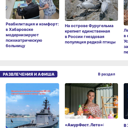
Реабилитация и комфорт:
На острове Фуругельма
в Хабаровске
Л
крепнет единственная
модернизируют
в
в России гнездовая
психиатрическую
У
популяция редкой птицы
больницу
з
п
РАЗВЛЕЧЕНИЯ И АФИША
В раздел
«АмурФест. Лето»:
В