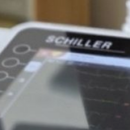
за первое полугодие 2026
года здесь приняли почти 7
тысяч пациентов, сообщает
пресс‑служба губернатора
и правительства
Хабаровского края.
В текущем году за счёт
краевого финансирования
в больнице обновили
диагностическую базу:
закуплен
электрокардиограф,
способный автоматически
расшифровывать данные,
и холтеры отечественного
производства
для суточного контроля
состояния сердца. В
приёмном покое выполнен
ремонт с расширением
зоны ожидания. Д
о конца года ожидается
поставка