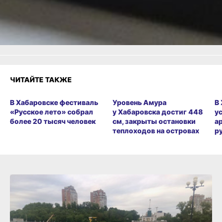
Удивило
Грустно
Злость
Разочарование
ЧИТАЙТЕ ТАКЖЕ
В Хабаровске фестиваль
Уровень Амура
В
«Русское лето» собрал
у Хабаровска достиг 448
у
более 20 тысяч человек
см, закрыты остановки
а
теплоходов на островах
р