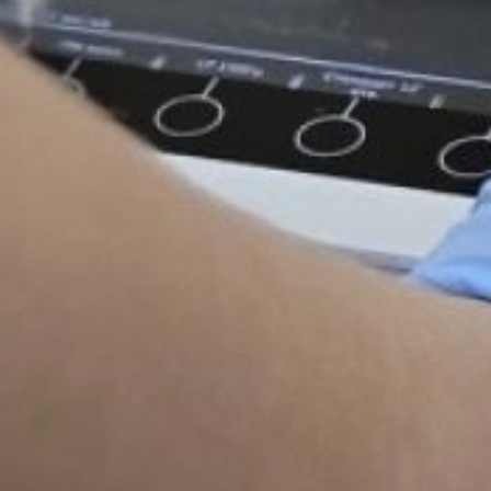
эндоскопического,
гинекологического
и ультразвукового
оборудования, а также
транспортных тележек
и специализированной
хирургической техники.
Одним из значимых
направлений
модернизации является
замена лифтового
оборудования: в основном
корпусе планируется
обновить два лифта,
в гинекологическом —
один. Новые лифты
обеспечат оперативную
транспортировку тяжёлых
пациентов и улучшат
внутреннюю логистику
учреждения. По словам
исполняющего обязанности
главного врача Дмитрия
Авраменко, цель