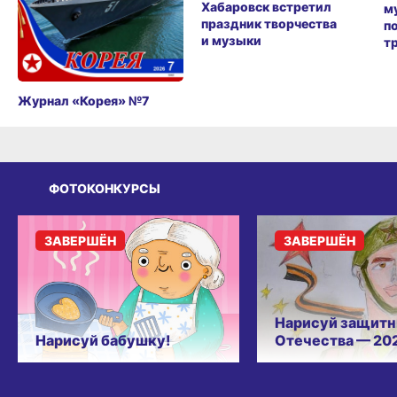
Хабаровск встретил
м
праздник творчества
п
и музыки
т
Журнал «Корея» №7
ФОТОКОНКУРСЫ
ЗАВЕРШЁН
ЗАВЕРШЁН
Нарисуй защитн
Нарисуй бабушку!
Отечества — 20