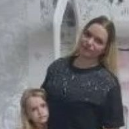
министерство социальной
защиты, сообщает
пресс‑служба губернатора
и правительства
Хабаровского края.
Стоимость сертификата
пересматривается каждый
квартал и определяется
исходя из цены 1 кв. м
жилья по нормативам
Минстроя России. Для
получения выплаты
заявитель должен состоять
в списке нуждающихся
в жилье детей‑сирот, быть
старше 23 лет и не иметь
судимости за умышленное
преступление, налоговой
задолженности,
психических или
наркологических
заболеваний. Требуемый
официальный доход — не
менее 23 106 руб. в месяц