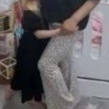
на каждого члена семьи,
рассчитанный на основе
доходов заявителя за год
до подачи заявления,
разделённых на всех
членов семьи. Об этом
сообщила заместитель
министра социальной
защиты края Дарина
Лебедева.
Одна из получательниц,
Кристина Кролевецкая
из Комсомольска‑на‑Амуре,
на средства сертификата
приобрела
благоустроенную
трёхкомнатную квартиру.
Цель программы
жилищных сертификатов —
обеспечить детей‑сирот
жильём и создать условия
для их социальной
адаптации.