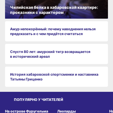
Чилийская белка в хабаровской квартире:
проказники с характером
Амур непокорённый: почему наводнения нельзя
предсказать и с чем придётся считаться
Спустя 80 лет: амурский тигр возвращается
в исторический ареал
История хабаровской спортсменки и наставника
Татьяны Гриценко
ПОПУЛЯРНО У ЧИТАТЕЛЕЙ
СРЕДА ОБИТАНИЯ
СРЕДА ОБИТАНИЯ
СР
На острове Фуругельма
Леопарды
Н