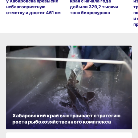
у Хабаровска превысил
края с начала года
и
неблагоприятную
добыли 329,2 тысячи
т
отметку и достиг 461 см
тонн биоресурсов
п
и
п
Хабаровский край выстраивает стратегию
роста рыбохозяйственного комплекса