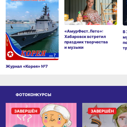
«АмурФест. Лето»:
В
Хабаровск встретил
м
праздник творчества
п
и музыки
т
Журнал «Корея» №7
ФОТОКОНКУРСЫ
ЗАВЕРШЁН
ЗАВЕРШЁН