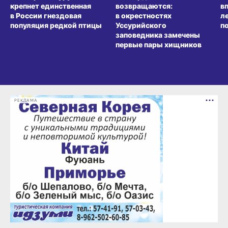
крепнет единственная
возвращаются:
в
в России гнездовая
в окрестностях
л
популяция редкой птицы
Уссурийского
п
заповедника замечены
первые пары хищников
РЕКЛАМА