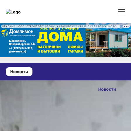
РЕКЛАМА • ООО "СТРОЙТОРГ" 680014, ХАБАРОВСКИЙ КРАЙ, Г ХАБАРОВСК, НОВОВЫБОРГСКАЯ УЛ, Д. 54А ОГРН 1222700016186
Новости
23 июня 2026 г., 14:48
В
Новости
Хабаровском
ОПУБЛИКОВАНО
крае 85 сирот
23 июня 2026 г., 14:48
получили
жилищные