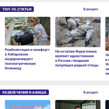
ТОП-10. СТАТЬИ
В раздел
Реабилитация и комфорт:
На острове Фуругельма
в Хабаровске
Л
крепнет единственная
модернизируют
в
в России гнездовая
психиатрическую
У
популяция редкой птицы
больницу
з
п
РАЗВЛЕЧЕНИЯ И АФИША
В раздел