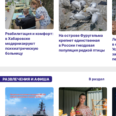
Реабилитация и комфорт:
На острове Фуругельма
в Хабаровске
Л
крепнет единственная
модернизируют
в
в России гнездовая
психиатрическую
У
популяция редкой птицы
больницу
з
п
РАЗВЛЕЧЕНИЯ И АФИША
В раздел