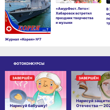
«АмурФест. Лето»:
В
Хабаровск встретил
м
праздник творчества
п
и музыки
т
Журнал «Корея» №7
ФОТОКОНКУРСЫ
ЗАВЕРШЁН
ЗАВЕРШЁН
Нарисуй защитн
Нарисуй бабушку!
Отечества — 20