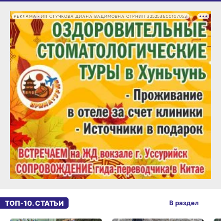
РЕКЛАМА • ИП СТУЧКОВА ДИАНА ВАДИМОВНА ОГРНИП 325253600107053
ТОП-10. СТАТЬИ
В раздел