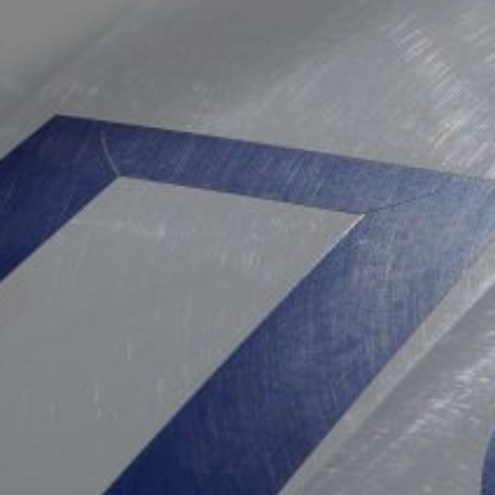
наезда на пешеходов.
Оба наезда закончились
гибелью пешеходов.
За сутки выявлено 344
нарушения правил
дорожного движения. 16
водителей управляли
транспортными
средствами в состоянии
опьянения (восемь —
в Хабаровске). 35
водителей не пропустили
пешеходов на переходах,
17 пешеходов нарушили
правила перехода, 33
водителя не имели прав
или были их лишены.
В Комсомольске-на-
Амуре 7 июня произошло
два ДТП. В 10:27 на улице
Калинина 29-летний
водитель «Хонда Фит
Шаттл» сбил 85-летнего