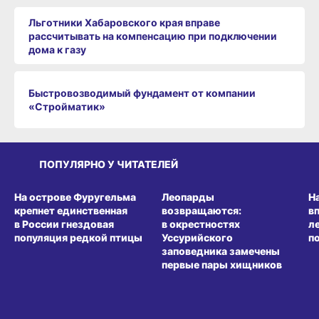
Льготники Хабаровского края вправе
рассчитывать на компенсацию при подключении
дома к газу
Быстровозводимый фундамент от компании
«Стройматик»
ПОПУЛЯРНО У ЧИТАТЕЛЕЙ
СРЕДА ОБИТАНИЯ
СРЕДА ОБИТАНИЯ
СР
На острове Фуругельма
Леопарды
Н
крепнет единственная
возвращаются:
в
в России гнездовая
в окрестностях
л
популяция редкой птицы
Уссурийского
п
заповедника замечены
первые пары хищников