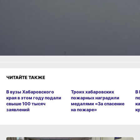
Одноклассники,
Телеграм
или
Яндекс.Дзен
и
МАКС
Как вам материал?
Огонь!
Супер
Удивило
Грустно
Злость
Разочарование
ЧИТАЙТЕ ТАКЖЕ
В вузы Хабаровского
Троих хабаровских
В
края в этом году подали
пожарных наградили
п
свыше 100 тысяч
медалями «За спасение
к
заявлений
на пожаре»
к