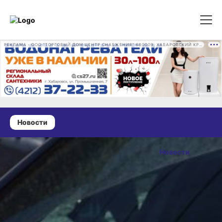
РЕКЛАМА • ООО "ТОРГОВЫЙ ДОМ ЦЕНТР СНАБЖЕНИЯ" 680009, ХАБАРОВСКИЙ КРАЙ, ГОРОД ХАБАРОВСК, ПРОМЫШЛЕННАЯ УЛ., Д. 7 ОГРН 1162724073930
Новости
08 июня 2026 г., 11:40
В
Новости
Хабаровском
ОПУБЛИКОВАНО
крае за 7
08 июня 2026 г., 11:40
июня в ДТП
погибли два