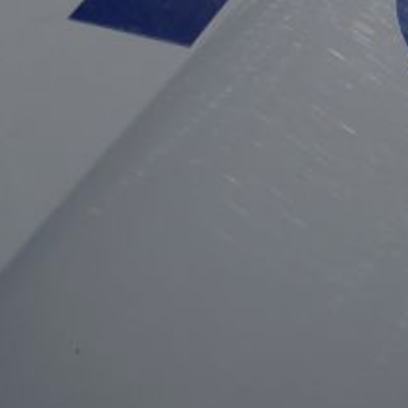
мужчину, переходившего
дорогу вне пешеходного
перехода. Пешеход
скончался в больнице. В
10:20 на улице
Станционной 37-летний
водитель «Киа Бонго»
сбил 43-летнего
велосипедиста, который
пересекал
нерегулируемый
пешеходный переход
на велосипеде, не
спешившись (нарушение
пункта 24.8 ПДД).
Велосипедист
госпитализирован
с тяжёлыми травмами.
В ТЕМУ:
В Хабаровске при пожаре
на улице Пионерской
спасли двух человек
Читайте нас в соцсетях:
ВКонтакте
,