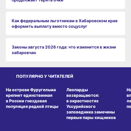
Как федеральным льготникам в Хабаровском крае
оформить выплату вместо соцуслуг
Законы августа 2026 года: что изменится в жизни
хабаровчан
ПОПУЛЯРНО У ЧИТАТЕЛЕЙ
СРЕДА ОБИТАНИЯ
СРЕДА ОБИТАНИЯ
СР
На острове Фуругельма
Леопарды
Н
крепнет единственная
возвращаются:
в
в России гнездовая
в окрестностях
л
популяция редкой птицы
Уссурийского
п
заповедника замечены
первые пары хищников