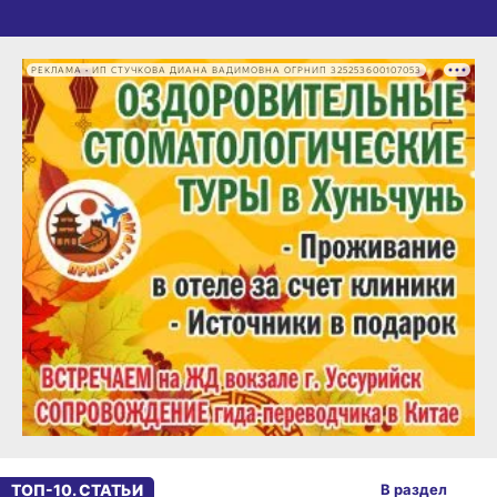
РЕКЛАМА • ИП СТУЧКОВА ДИАНА ВАДИМОВНА ОГРНИП 325253600107053
ТОП-10. СТАТЬИ
В раздел