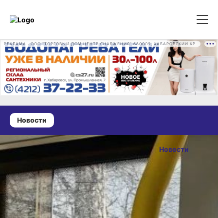
РЕКЛАМА • ООО "ТОРГОВЫЙ ДОМ ЦЕНТР СНАБЖЕНИЯ" 680009, ХАБАРОВСКИЙ КРАЙ, ГОРОД ХАБАРОВСК, ПРОМЫШЛЕННАЯ УЛ., Д. 7 ОГРН 1162724073930
Новости
31 мая 2026 г., 19:03
В Хабаровске
Новости
отстранили
ОПУБЛИКОВАНО
перевозчика
31 мая 2026 г., 19:03
за срыв
автобусных