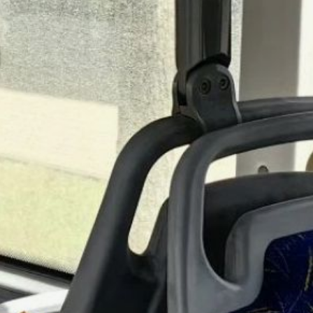
при невыполнении
перевозок в течение
четырёх дней подрядчик
отстраняется от работы.
После применения этой
меры вопрос
с движением
на указанных маршрутах
решён.
Жители могут получать
справочную информацию
об изменениях
в движении других
городских маршрутов
у диспетчера МБУ города
Хабаровска «ХМНИЦ».
В ТЕМУ:
Магнитные бури,
радиационный фон
и пробки в Хабаровске 31
мая
Читайте нас в соцсетях:
ВКонтакте
,