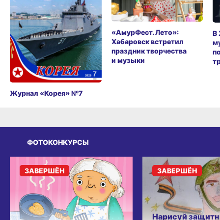
«АмурФест. Лето»:
В
Хабаровск встретил
м
праздник творчества
п
и музыки
т
Журнал «Корея» №7
ФОТОКОНКУРСЫ
ЗАВЕРШЁН
ЗАВЕРШЁН
Нарисуй защитн