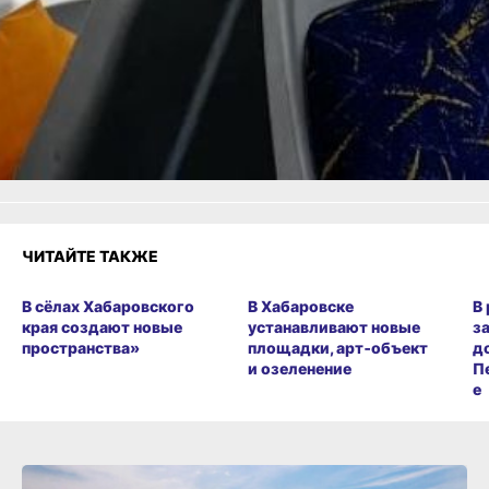
Одноклассники,
Телеграм
или
Яндекс.Дзен
и
МАКС
Как вам материал?
Огонь!
Супер
Удивило
Грустно
Злость
Разочарование
ЧИТАЙТЕ ТАКЖЕ
В сёлах Хабаровского
В Хабаровске
В
края создают новые
устанавливают новые
з
пространства»
площадки, арт‑объект
д
и озеленение
П
е