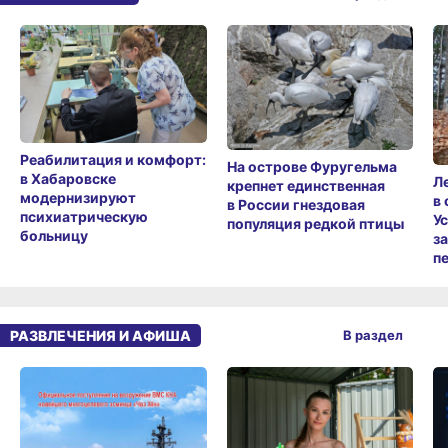
Реабилитация и комфорт:
На острове Фуругельма
в Хабаровске
Л
крепнет единственная
модернизируют
в
в России гнездовая
психиатрическую
У
популяция редкой птицы
больницу
з
п
РАЗВЛЕЧЕНИЯ И АФИША
В раздел