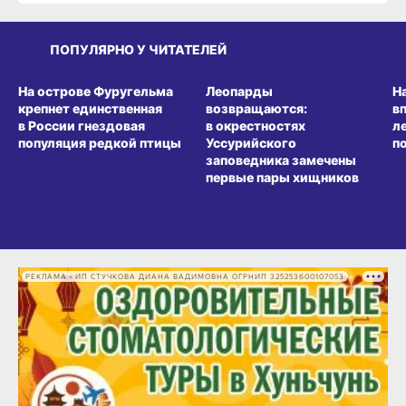
ПОПУЛЯРНО У ЧИТАТЕЛЕЙ
СРЕДА ОБИТАНИЯ
СРЕДА ОБИТАНИЯ
СР
На острове Фуругельма
Леопарды
Н
крепнет единственная
возвращаются:
в
в России гнездовая
в окрестностях
л
популяция редкой птицы
Уссурийского
п
заповедника замечены
первые пары хищников
РЕКЛАМА • ИП СТУЧКОВА ДИАНА ВАДИМОВНА ОГРНИП 325253600107053