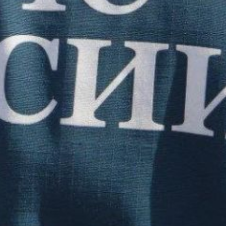
на улице Сарапульской
горела постройка,
на проспекте 60 лет Октября
— пристройка автосервиса
на 50 квадратных метрах,
на переулке Осевом пламя
охватило веранду
и надворные постройки. На
улице Ленина горел
автомобиль — возгорание
ликвидировали за девять
минут. Пострадавших нет,
причины устанавливаются.
Особый противопожарный
режим действует в 16
муниципальных
образованиях. В Солнечном
округе, Комсомольском
районе, районе имени
Полины Осипенко и местами
в Комсомольске-на-Амуре —
пятый класс пожарной
опасности в лесах.