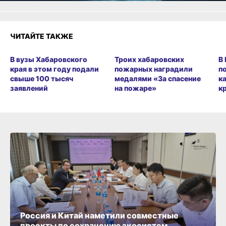
ЧИТАЙТЕ ТАКЖЕ
В вузы Хабаровского
Троих хабаровских
В
края в этом году подали
пожарных наградили
п
свыше 100 тысяч
медалями «За спасение
к
заявлений
на пожаре»
к
Россия и Китай наметили совместные
проекты по сохранению экосистем