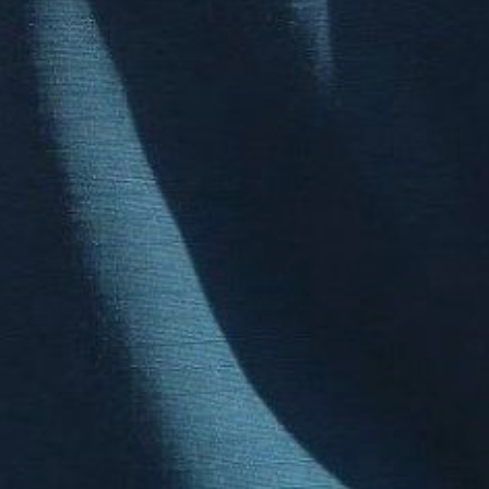
Спасатели трижды
выезжали на ДТП и дважды
— на аварийно-
спасательные работы. На
маршрутах — две тургруппы
из 16 человек. В Хабаровске
сегодня до 21 градуса тепла,
к вечеру возможен
кратковременный дождь.
В ТЕМУ:
В Хабаровском крае за сутки
произошло три ДТП
с пострадавшими
Читайте нас в соцсетях:
ВКонтакте
,
Одноклассники,
Телеграм
или
Яндекс.Дзен
и
МАКС
Как вам материал?
Огонь!
Супер
Удивило
Грустно
Злость
Разочарование