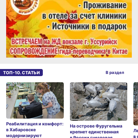
ТОП-10. СТАТЬИ
В раздел
Реабилитация и комфорт:
На острове Фуругельма
в Хабаровске
Л
крепнет единственная
модернизируют
в
в России гнездовая