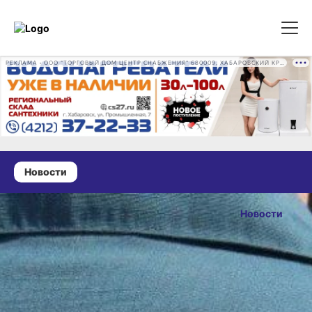
РЕКЛАМА • ООО "ТОРГОВЫЙ ДОМ ЦЕНТР СНАБЖЕНИЯ" 680009, ХАБАРОВСКИЙ КРАЙ, ГОРОД ХАБАРОВСК, ПРОМЫШЛЕННАЯ УЛ., Д. 7 ОГРН 1162724073930
Новости
28 мая 2026 г., 11:14
МЧС
Новости
Хабаровского
ОПУБЛИКОВАНО
края
28 мая 2026 г., 11:14
ликвидировало
52 пожара