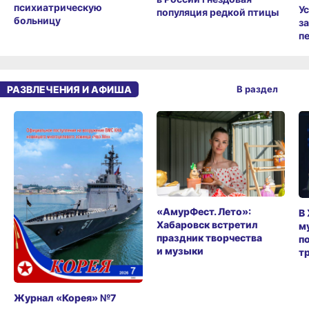
психиатрическую
У
популяция редкой птицы
больницу
з
п
РАЗВЛЕЧЕНИЯ И АФИША
В раздел
«АмурФест. Лето»:
В
Хабаровск встретил
м
праздник творчества
п
и музыки
т
Журнал «Корея» №7