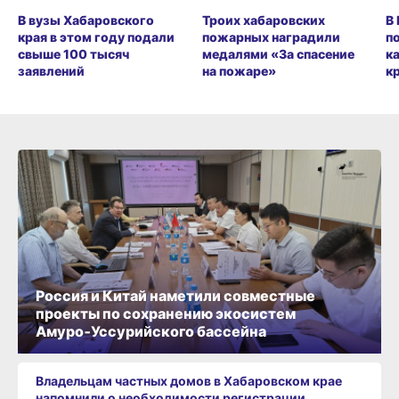
В вузы Хабаровского
Троих хабаровских
В
края в этом году подали
пожарных наградили
п
свыше 100 тысяч
медалями «За спасение
к
заявлений
на пожаре»
к
Россия и Китай наметили совместные
проекты по сохранению экосистем
Амуро‑Уссурийского бассейна
Владельцам частных домов в Хабаровском крае
напомнили о необходимости регистрации