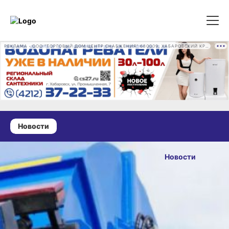
РЕКЛАМА • ООО "ТОРГОВЫЙ ДОМ ЦЕНТР СНАБЖЕНИЯ" 680009, ХАБАРОВСКИЙ КРАЙ, ГОРОД ХАБАРОВСК, ПРОМЫШЛЕННАЯ УЛ., Д. 7 ОГРН 1162724073930
Новости
27 мая 2026 г., 17:44
В
Новости
Хабаровском
ОПУБЛИКОВАНО
крае парк
27 мая 2026 г., 17:44
мусоровозов
пополнился