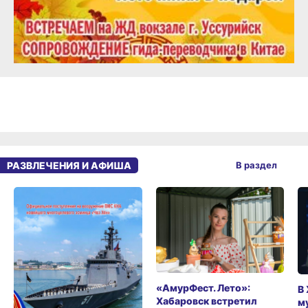
РАЗВЛЕЧЕНИЯ И АФИША
В раздел
«АмурФест. Лето»:
В
Хабаровск встретил
м