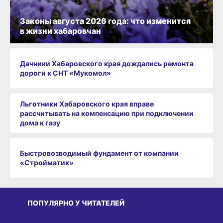
Законы августа 2026 года: что изменится
в жизни хабаровчан
Дачники Хабаровского края дождались ремонта
дороги к СНТ «Мукомол»
Льготники Хабаровского края вправе
рассчитывать на компенсацию при подключении
дома к газу
Быстровозводимый фундамент от компании
«Стройматик»
ПОПУЛЯРНО У ЧИТАТЕЛЕЙ
СРЕДА ОБИТАНИЯ
СРЕДА ОБИТАНИЯ
СР