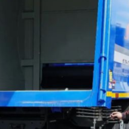
которая стала
крупнейшей среди
дальневосточных
регионов. Техника
приобретена
по федеральной
программе льготного
лизинга.
Вся партия обошлась
в 318 миллионов рублей.
В неё вошли три крупных,
семнадцать средних
и два компактных
мусоровоза
для исторического
центра Хабаровска.
В министерстве
подчеркнули, что данное
обновление — часть
стратегической работы
нацпроекта по улучшению
системы обращения
с отходами и повышению