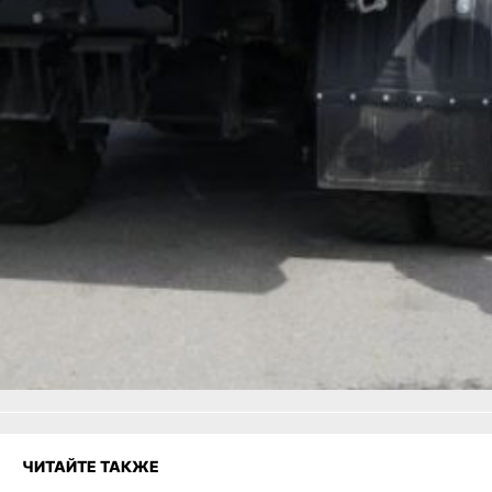
экологической
безопасности региона.
В ТЕМУ:
Министр образования
Хабаровского края
проверил капремонт
школ в Амурском районе
и Солнечном округе
Читайте нас в соцсетях:
ВКонтакте
,
Одноклассники,
Телеграм
или
Яндекс.Дзен
и
МАКС
Как вам материал?
Огонь!
Супер
Удивило
Грустно
Злость
Разочарование
ЧИТАЙТЕ ТАКЖЕ