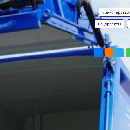
АВТОР
ТЕГИ
22 машинами
министерство
Техника закуплена
в рамках нацпроекта
«Экологическое
нацпроекты
благополучие»
Фото:
Пресс-служба
Таисия
министерства жилищно-
Субботина
ПОДЕЛИТЬ
коммунального хозяйства
Хабаровского края
В Хабаровске на арене
«Ерофей» представили 22
новых мусоровоза,
сообщает пресс-служба
губернатора
и правительства
Хабаровского края. Уже
в ближайшие дни они
выйдут на маршруты
Хабаровска и района
имени Лазо.
Министерство жилищно-
коммунального хозяйства
края курировало закупку,