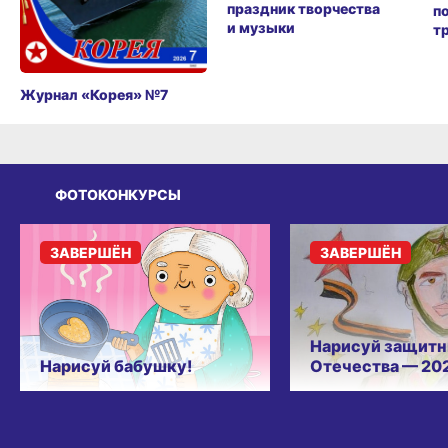
праздник творчества
п
и музыки
т
Журнал «Корея» №7
ФОТОКОНКУРСЫ
ЗАВЕРШЁН
ЗАВЕРШЁН
Нарисуй защитн
Нарисуй бабушку!
Отечества — 20